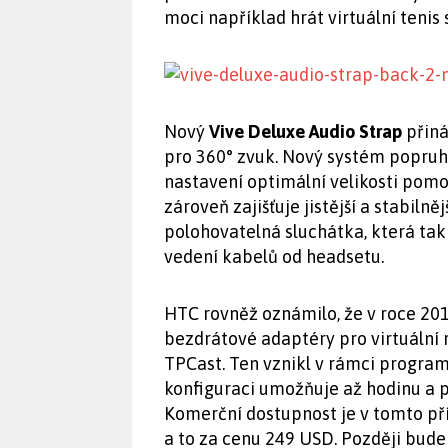
moci například hrát virtuální tenis 
Nový
Vive Deluxe Audio Strap
přiná
pro 360° zvuk. Nový systém popruh
nastavení optimální velikosti pomoc
zároveň zajišťuje jistější a stabiln
polohovatelná sluchátka, která t
vedení kabelů od headsetu.
HTC rovněž oznámilo, že v roce 2
bezdrátové adaptéry pro virtuální
TPCast. Ten vznikl v rámci program
konfiguraci umožňuje až hodinu a pů
Komerční dostupnost je v tomto př
a to za cenu 249 USD. Později bude