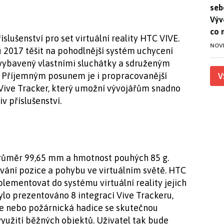
seb
Výv
co 
slušenství pro set virtuální reality HTC VIVE.
NOV
 2017 těšit na pohodlnější systém uchycení
 vybavený vlastními sluchátky a sdruženým
 Příjemným posunem je i propracovanější
V
 Vive Tracker, který umožní vývojářům snadno
iv příslušenství.
růměr 99,65 mm a hmotnost pouhých 85 g.
ování pozice a pohybu ve virtuálním světě. HTC
ementovat do systému virtuální reality jejich
bylo prezentováno 8 integrací Vive Trackeru,
ce nebo požárnická hadice se skutečnou
využití běžných objektů. Uživatel tak bude