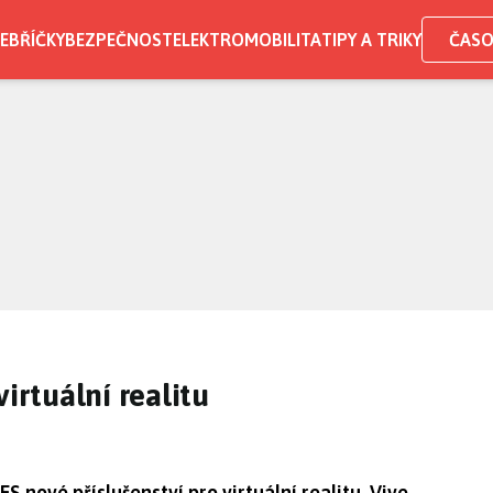
EBŘÍČKY
BEZPEČNOST
ELEKTROMOBILITA
TIPY A TRIKY
ČASO
virtuální realitu
S nové příslušenství pro virtuální realitu. Vive