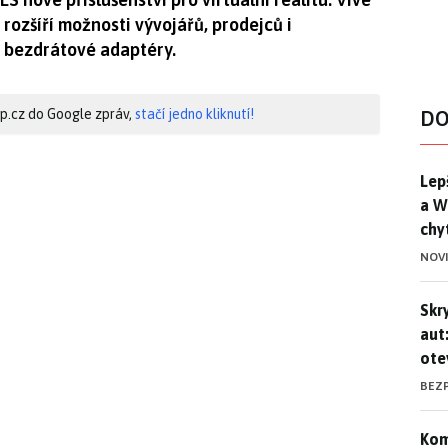
rozšíří možnosti vývojářů, prodejců i
i bezdrátové adaptéry.
hip.cz do Google zpráv,
stačí jedno kliknutí!
DO
Lep
Lep
a W
chy
NOV
Skr
Skr
aut
ote
BEZ
Kom
Kom