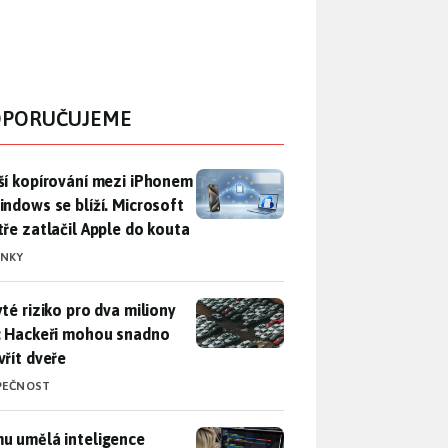
PORUČUJEME
ší kopírování mezi iPhonem a Windows se blíží. Microsoft chyt
ší kopírování mezi iPhonem
indows se blíží. Microsoft
tře zatlačil Apple do kouta
INKY
yté riziko pro dva miliony aut: Hackeři mohou snadno otevřít d
yté riziko pro dva miliony
: Hackeři mohou snadno
vřít dveře
PEČNOST
u umělá inteligence sebere práci a komu ne: Vývojář Microsoft
u umělá inteligence