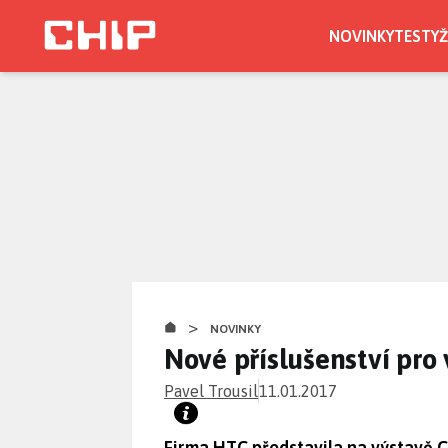
Přejít
k
NOVINKY
TESTY
Ž
hlavnímu
obsahu
>
NOVINKY
Nové příslušenství pro 
Pavel Trousil
11.01.2017
Firma HTC představila na výstavě CE