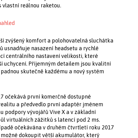
s vlastní reálnou raketou.
ší zvýšený komfort a polohovatelná sluchátka
ů usnadňuje nasazení headsetu a rychlé
í centrálního nastavení velikosti, které
ější uchycení. Příjemným detailem jsou kvalitní
ak padnou skutečně každému a nový systém
017 očekává první komerčně dostupné
 realitu a předvedlo první adaptér jménem
u podpory vývojářů Vive X a v základní
l virtuálních zážitků s latencí pod 2 ms.
ípadě očekávána v druhém čtvrtletí roku 2017
 možné dokoupit větší akumulátor, který