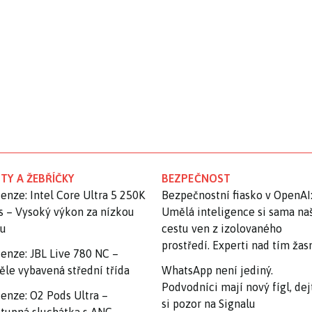
TY A ŽEBŘÍČKY
BEZPEČNOST
enze: Intel Core Ultra 5 250K
Bezpečnostní fiasko v OpenAI
s – Vysoký výkon za nízkou
Umělá inteligence si sama na
nu
cestu ven z izolovaného
prostředí. Experti nad tím ža
enze: JBL Live 780 NC –
ěle vybavená střední třída
WhatsApp není jediný.
Podvodníci mají nový fígl, dej
enze: O2 Pods Ultra –
si pozor na Signalu