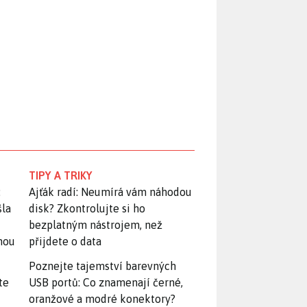
TIPY A TRIKY
:
Ajťák radí: Neumírá vám náhodou
šla
disk? Zkontrolujte si ho
bezplatným nástrojem, než
snou
přijdete o data
Poznejte tajemství barevných
te
USB portů: Co znamenají černé,
oranžové a modré konektory?