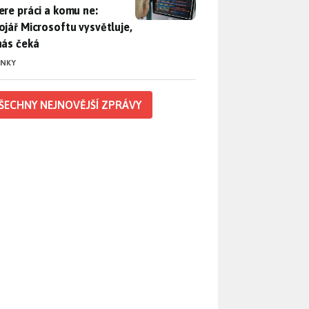
ere práci a komu ne:
ojář Microsoftu vysvětluje,
nás čeká
INKY
ŠECHNY NEJNOVĚJŠÍ ZPRÁVY