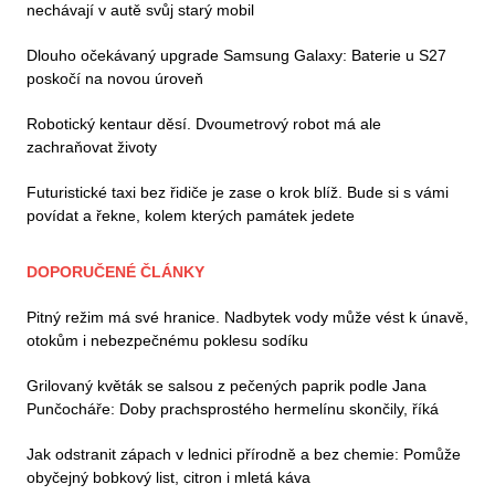
nechávají v autě svůj starý mobil
Dlouho očekávaný upgrade Samsung Galaxy: Baterie u S27
poskočí na novou úroveň
Robotický kentaur děsí. Dvoumetrový robot má ale
zachraňovat životy
Futuristické taxi bez řidiče je zase o krok blíž. Bude si s vámi
povídat a řekne, kolem kterých památek jedete
DOPORUČENÉ ČLÁNKY
Pitný režim má své hranice. Nadbytek vody může vést k únavě,
otokům i nebezpečnému poklesu sodíku
Grilovaný květák se salsou z pečených paprik podle Jana
Punčocháře: Doby prachsprostého hermelínu skončily, říká
Jak odstranit zápach v lednici přírodně a bez chemie: Pomůže
obyčejný bobkový list, citron i mletá káva