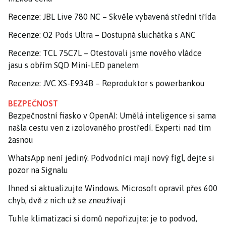
Recenze: JBL Live 780 NC – Skvěle vybavená střední třída
Recenze: O2 Pods Ultra – Dostupná sluchátka s ANC
Recenze: TCL 75C7L – Otestovali jsme nového vládce
jasu s obřím SQD Mini-LED panelem
Recenze: JVC XS-E934B – Reproduktor s powerbankou
BEZPEČNOST
Bezpečnostní fiasko v OpenAI: Umělá inteligence si sama
našla cestu ven z izolovaného prostředí. Experti nad tím
žasnou
WhatsApp není jediný. Podvodníci mají nový fígl, dejte si
pozor na Signalu
Ihned si aktualizujte Windows. Microsoft opravil přes 600
chyb, dvě z nich už se zneužívají
Tuhle klimatizaci si domů nepořizujte: je to podvod,