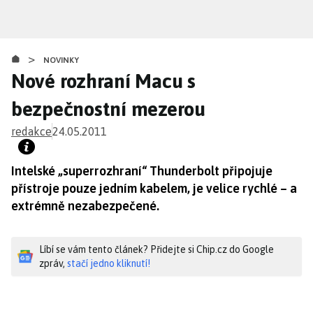
Přejít
k
hlavnímu
>
obsahu
NOVINKY
Nové rozhraní Macu s
bezpečnostní mezerou
redakce
24.05.2011
Intelské „superrozhraní“ Thunderbolt připojuje
přístroje pouze jedním kabelem, je velice rychlé – a
extrémně nezabezpečené.
Líbí se vám tento článek? Přidejte si Chip.cz do Google
zpráv,
stačí jedno kliknutí!