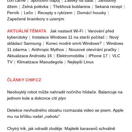
con carne
|
Sportovní nápoj
|
Zálivky na salát
|
Jahodový
džem
|
Zelná polévka
|
Třešňová bublanina
|
Sekaná recept
|
Perník
|
Lečo
|
Recepty s rybízem
|
Domácí housky
|
Zapečené brambory s uzeným
AKTUÁLNÍ TÉMATA
Jak nastavit Wi-Fi
|
Varování před
kyberútoky
|
Instalace Windows 11 na starší počítač
|
Nový
skládací Samsung
|
Konec modré smrti Windows?
|
Windows
11 zdarma
|
Anthropic Mythos
|
Nouzové otevírání pračky
|
Aktualizace Androidu 16
|
Elektromobilita
|
iPhone 17
|
VLC
TV
|
Klimatizace Maoudegola
|
Nejlepší Linux
ČLÁNKY CHIP.CZ
Neobvyklý robot může nahradit nočního hlídače. Balancuje na
jednom kole a dokonce cítí plyn
Detekce nevhodného obsahu rozmazala video se psem. Apple
mu na bříšku našel „nahotu“
Chytrý trik, jak odradit zloděje: Majitelé karavanů schválně