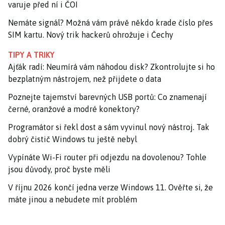
varuje před ní i ČOI
Nemáte signál? Možná vám právě někdo krade číslo přes
SIM kartu. Nový trik hackerů ohrožuje i Čechy
TIPY A TRIKY
Ajťák radí: Neumírá vám náhodou disk? Zkontrolujte si ho
bezplatným nástrojem, než přijdete o data
Poznejte tajemství barevných USB portů: Co znamenají
černé, oranžové a modré konektory?
Programátor si řekl dost a sám vyvinul nový nástroj. Tak
dobrý čistič Windows tu ještě nebyl
Vypínáte Wi-Fi router při odjezdu na dovolenou? Tohle
jsou důvody, proč byste měli
V říjnu 2026 končí jedna verze Windows 11. Ověřte si, že
máte jinou a nebudete mít problém