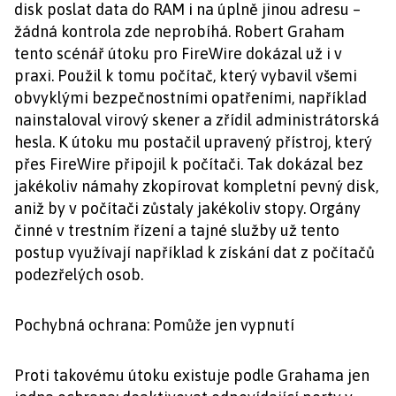
disk poslat data do RAM i na úplně jinou adresu –
žádná kontrola zde neprobíhá. Robert Graham
tento scénář útoku pro FireWire dokázal už i v
praxi. Použil k tomu počítač, který vybavil všemi
obvyklými bezpečnostními opatřeními, například
nainstaloval virový skener a zřídil administrátorská
hesla. K útoku mu postačil upravený přístroj, který
přes FireWire připojil k počítači. Tak dokázal bez
jakékoliv námahy zkopírovat kompletní pevný disk,
aniž by v počítači zůstaly jakékoliv stopy. Orgány
činné v trestním řízení a tajné služby už tento
postup využívají například k získání dat z počítačů
podezřelých osob.
Pochybná ochrana: Pomůže jen vypnutí
Proti takovému útoku existuje podle Grahama jen