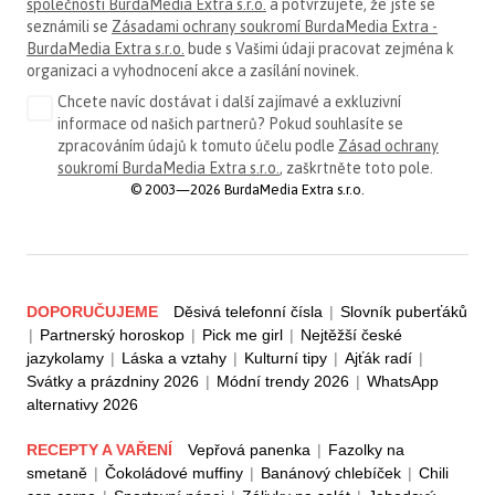
společnosti BurdaMedia Extra s.r.o.
a potvrzujete, že jste se
seznámili se
Zásadami ochrany soukromí BurdaMedia Extra -
BurdaMedia Extra s.r.o.
bude s Vašimi údaji pracovat zejména k
organizaci a vyhodnocení akce a zasílání novinek.
Chcete navíc dostávat i další zajímavé a exkluzivní
informace od našich partnerů? Pokud souhlasíte se
zpracováním údajů k tomuto účelu podle
Zásad ochrany
soukromí BurdaMedia Extra s.r.o.
, zaškrtněte toto pole.
© 2003—2026 BurdaMedia Extra s.r.o.
DOPORUČUJEME
Děsivá telefonní čísla
|
Slovník puberťáků
|
Partnerský horoskop
|
Pick me girl
|
Nejtěžší české
jazykolamy
|
Láska a vztahy
|
Kulturní tipy
|
Ajťák radí
|
Svátky a prázdniny 2026
|
Módní trendy 2026
|
WhatsApp
alternativy 2026
RECEPTY A VAŘENÍ
Vepřová panenka
|
Fazolky na
smetaně
|
Čokoládové muffiny
|
Banánový chlebíček
|
Chili