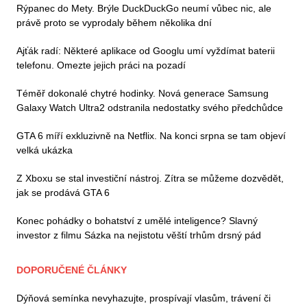
Rýpanec do Mety. Brýle DuckDuckGo neumí vůbec nic, ale
právě proto se vyprodaly během několika dní
Ajťák radí: Některé aplikace od Googlu umí vyždímat baterii
telefonu. Omezte jejich práci na pozadí
Téměř dokonalé chytré hodinky. Nová generace Samsung
Galaxy Watch Ultra2 odstranila nedostatky svého předchůdce
GTA 6 míří exkluzivně na Netflix. Na konci srpna se tam objeví
velká ukázka
Z Xboxu se stal investiční nástroj. Zítra se můžeme dozvědět,
jak se prodává GTA 6
Konec pohádky o bohatství z umělé inteligence? Slavný
investor z filmu Sázka na nejistotu věští trhům drsný pád
DOPORUČENÉ ČLÁNKY
Dýňová semínka nevyhazujte, prospívají vlasům, trávení či