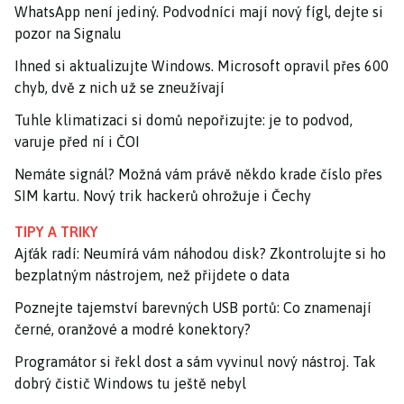
WhatsApp není jediný. Podvodníci mají nový fígl, dejte si
pozor na Signalu
Ihned si aktualizujte Windows. Microsoft opravil přes 600
chyb, dvě z nich už se zneužívají
Tuhle klimatizaci si domů nepořizujte: je to podvod,
varuje před ní i ČOI
Nemáte signál? Možná vám právě někdo krade číslo přes
SIM kartu. Nový trik hackerů ohrožuje i Čechy
TIPY A TRIKY
Ajťák radí: Neumírá vám náhodou disk? Zkontrolujte si ho
bezplatným nástrojem, než přijdete o data
Poznejte tajemství barevných USB portů: Co znamenají
černé, oranžové a modré konektory?
Programátor si řekl dost a sám vyvinul nový nástroj. Tak
dobrý čistič Windows tu ještě nebyl