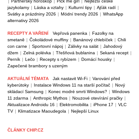
|
Partnerský horoskop
|
Pick me girl
|
Nejtěžší české
jazykolamy
|
Láska a vztahy
|
Kulturní tipy
|
Ajťák radí
|
Svátky a prázdniny 2026
|
Módní trendy 2026
|
WhatsApp
alternativy 2026
RECEPTY A VAŘENÍ
Vepřová panenka
|
Fazolky na
smetaně
|
Čokoládové muffiny
|
Banánový chlebíček
|
Chili
con carne
|
Sportovní nápoj
|
Zálivky na salát
|
Jahodový
džem
|
Zelná polévka
|
Třešňová bublanina
|
Sekaná recept
|
Perník
|
Lečo
|
Recepty s rybízem
|
Domácí housky
|
Zapečené brambory s uzeným
AKTUÁLNÍ TÉMATA
Jak nastavit Wi-Fi
|
Varování před
kyberútoky
|
Instalace Windows 11 na starší počítač
|
Nový
skládací Samsung
|
Konec modré smrti Windows?
|
Windows
11 zdarma
|
Anthropic Mythos
|
Nouzové otevírání pračky
|
Aktualizace Androidu 16
|
Elektromobilita
|
iPhone 17
|
VLC
TV
|
Klimatizace Maoudegola
|
Nejlepší Linux
ČLÁNKY CHIP.CZ