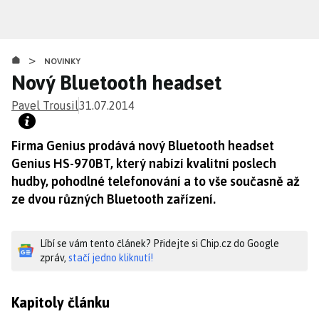
Přejít
k
hlavnímu
>
obsahu
NOVINKY
Nový Bluetooth headset
Pavel Trousil
31.07.2014
Firma Genius prodává nový Bluetooth headset
Genius HS-970BT, který nabízí kvalitní poslech
hudby, pohodlné telefonování a to vše současně až
ze dvou různých Bluetooth zařízení.
Líbí se vám tento článek? Přidejte si Chip.cz do Google
zpráv,
stačí jedno kliknutí!
Kapitoly článku