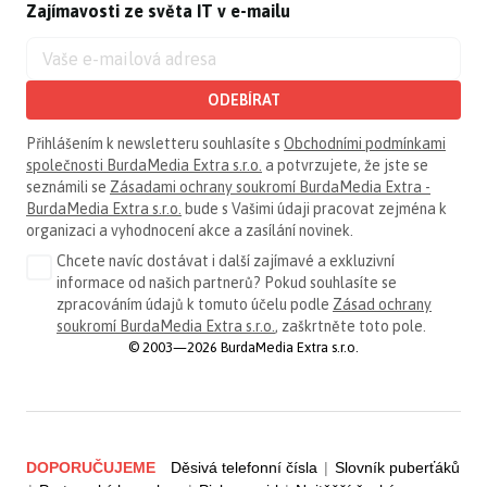
Zajímavosti ze světa IT v e-mailu
ODEBÍRAT
Přihlášením k newsletteru souhlasíte s
Obchodními podmínkami
společnosti BurdaMedia Extra s.r.o.
a potvrzujete, že jste se
seznámili se
Zásadami ochrany soukromí BurdaMedia Extra -
BurdaMedia Extra s.r.o.
bude s Vašimi údaji pracovat zejména k
organizaci a vyhodnocení akce a zasílání novinek.
Chcete navíc dostávat i další zajímavé a exkluzivní
informace od našich partnerů? Pokud souhlasíte se
zpracováním údajů k tomuto účelu podle
Zásad ochrany
soukromí BurdaMedia Extra s.r.o.
, zaškrtněte toto pole.
© 2003—2026 BurdaMedia Extra s.r.o.
DOPORUČUJEME
Děsivá telefonní čísla
|
Slovník puberťáků