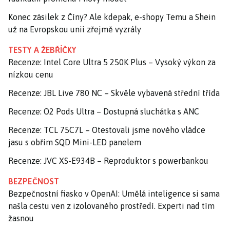
Konec zásilek z Číny? Ale kdepak, e-shopy Temu a Shein
už na Evropskou unii zřejmě vyzrály
TESTY A ŽEBŘÍČKY
Recenze: Intel Core Ultra 5 250K Plus – Vysoký výkon za
nízkou cenu
Recenze: JBL Live 780 NC – Skvěle vybavená střední třída
Recenze: O2 Pods Ultra – Dostupná sluchátka s ANC
Recenze: TCL 75C7L – Otestovali jsme nového vládce
jasu s obřím SQD Mini-LED panelem
Recenze: JVC XS-E934B – Reproduktor s powerbankou
BEZPEČNOST
Bezpečnostní fiasko v OpenAI: Umělá inteligence si sama
našla cestu ven z izolovaného prostředí. Experti nad tím
žasnou