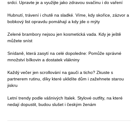
srdci. Upravte je a využijte jako zdravou svačinu i do vaření
Hubnutí, trávení i chutě na sladké. Víme, kdy skořice, zázvor a
bobkový list opravdu pomáhají a kdy jde o mýty
Zelené brambory nejsou jen kosmetická vada. Kdy je ještě
můžete sníst
Snídaně, která zasytí na celé dopoledne: Pomůže správné
množství bílkovin a dostatek vlákniny
Každý večer jen scrollování na gauči a ticho? Zkuste s
partnerem rutinu, díky které uklidíte dům i zažehnete starou
jiskru
Letní trendy podle vášnivých Italek. Stylové outfity, na které
nedají dopustit, budou slušet i českým ženám