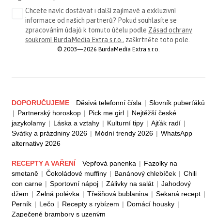
Chcete navíc dostávat i další zajímavé a exkluzivní
informace od našich partnerů? Pokud souhlasíte se
zpracováním údajů k tomuto účelu podle
Zásad ochrany
soukromí BurdaMedia Extra s.r.o.
, zaškrtněte toto pole.
© 2003—2026 BurdaMedia Extra s.r.o.
DOPORUČUJEME
Děsivá telefonní čísla
|
Slovník puberťáků
|
Partnerský horoskop
|
Pick me girl
|
Nejtěžší české
jazykolamy
|
Láska a vztahy
|
Kulturní tipy
|
Ajťák radí
|
Svátky a prázdniny 2026
|
Módní trendy 2026
|
WhatsApp
alternativy 2026
RECEPTY A VAŘENÍ
Vepřová panenka
|
Fazolky na
smetaně
|
Čokoládové muffiny
|
Banánový chlebíček
|
Chili
con carne
|
Sportovní nápoj
|
Zálivky na salát
|
Jahodový
džem
|
Zelná polévka
|
Třešňová bublanina
|
Sekaná recept
|
Perník
|
Lečo
|
Recepty s rybízem
|
Domácí housky
|
Zapečené brambory s uzeným