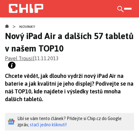
Přejít
k
otevří
hlavnímu
>
obsahu
NOVINKY
Nový iPad Air a dalších 57 tabletů
v našem TOP10
Pavel Trousil
11.11.2013
Chcete vědět, jak dlouho vydrží nový iPad Air na
baterie a jak kvalitní je jeho displej? Podívejte se na
náš TOP10, kde najdete i výsledky testů mnoha
dalších tabletů.
Líbí se vám tento článek? Přidejte si Chip.cz do Google
zpráv,
stačí jedno kliknutí!