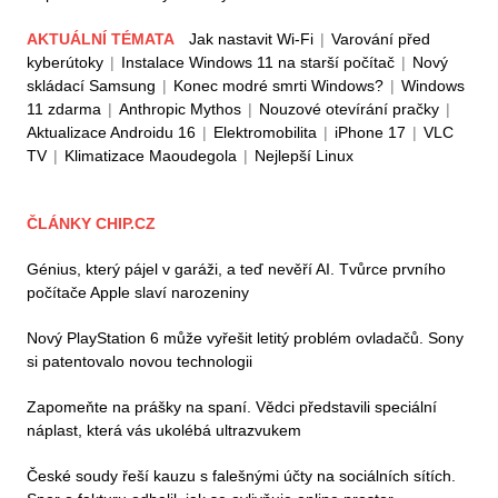
AKTUÁLNÍ TÉMATA
Jak nastavit Wi-Fi
|
Varování před
kyberútoky
|
Instalace Windows 11 na starší počítač
|
Nový
skládací Samsung
|
Konec modré smrti Windows?
|
Windows
11 zdarma
|
Anthropic Mythos
|
Nouzové otevírání pračky
|
Aktualizace Androidu 16
|
Elektromobilita
|
iPhone 17
|
VLC
TV
|
Klimatizace Maoudegola
|
Nejlepší Linux
ČLÁNKY CHIP.CZ
Génius, který pájel v garáži, a teď nevěří AI. Tvůrce prvního
počítače Apple slaví narozeniny
Nový PlayStation 6 může vyřešit letitý problém ovladačů. Sony
si patentovalo novou technologii
Zapomeňte na prášky na spaní. Vědci představili speciální
náplast, která vás ukolébá ultrazvukem
České soudy řeší kauzu s falešnými účty na sociálních sítích.