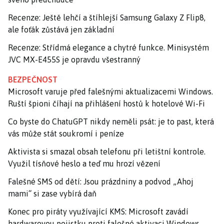
Recenze: Ještě lehčí a štíhlejší Samsung Galaxy Z Flip8,
ale foťák zůstává jen základní
Recenze: Střídmá elegance a chytré funkce. Minisystém
JVC MX-E455S je opravdu všestranný
BEZPEČNOST
Microsoft varuje před falešnými aktualizacemi Windows.
Ruští špioni číhají na přihlášení hostů k hotelové Wi-Fi
Co byste do ChatuGPT nikdy neměli psát: je to past, která
vás může stát soukromí i peníze
Aktivista si smazal obsah telefonu při letištní kontrole.
Využil tísňové heslo a teď mu hrozí vězení
Falešné SMS od dětí: Jsou prázdniny a podvod „Ahoj
mami“ si zase vybírá daň
Konec pro piráty využívající KMS: Microsoft zavádí
hardwarovou pojistku proti falešné aktivaci Windows