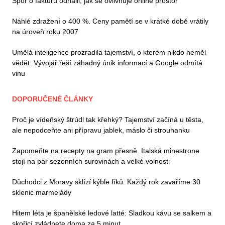
Spor o fakturu odhalil, jak se ovlivňuje online prostor
Náhlé zdražení o 400 %. Ceny pamětí se v krátké době vrátily
na úroveň roku 2007
Umělá inteligence prozradila tajemství, o kterém nikdo neměl
vědět. Vývojář řeší záhadný únik informací a Google odmítá
vinu
DOPORUČENÉ ČLÁNKY
Proč je vídeňský štrúdl tak křehký? Tajemství začíná u těsta,
ale nepodceňte ani přípravu jablek, máslo či strouhanku
Zapomeňte na recepty na gram přesně. Italská minestrone
stojí na pár sezonních surovinách a velké volnosti
Důchodci z Moravy sklízí kýble fíků. Každý rok zavaříme 30
sklenic marmelády
Hitem léta je španělské ledové latté: Sladkou kávu se salkem a
skořicí zvládnete doma za 5 minut