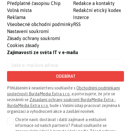
Předplatné časopisu Chip
Redakce a kontakty
Volná místa
Redakční etický kodex
Reklama
Inzerce
Všeobecné obchodní podmínky
RSS
Nastavení soukromí
Zásady ochrany soukromí
Cookies zásady
Zajímavosti ze světa IT v e-mailu
ODEBÍRAT
Přihlášením k newsletteru souhlasíte s
Obchodními podmínkami
společnosti BurdaMedia Extra s.r.o.
a potvrzujete, že jste se
seznámili se
Zásadami ochrany soukromí BurdaMedia Extra -
BurdaMedia Extra s.r.o.
bude s Vašimi údaji pracovat zejména k
organizaci a vyhodnocení akce a zasílání novinek.
Chcete navíc dostávat i další zajímavé a exkluzivní
informace od našich partnerů? Pokud souhlasíte se