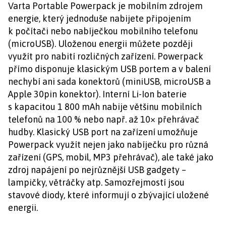
Varta Portable Powerpack je mobilním zdrojem
energie, který jednoduše nabijete připojením
k počítači nebo nabíječkou mobilního telefonu
(microUSB). Uloženou energii můžete později
využít pro nabití rozličných zařízení. Powerpack
přímo disponuje klasickým USB portem a v balení
nechybí ani sada konektorů (miniUSB, microUSB a
Apple 30pin konektor). Interní Li-Ion baterie
s kapacitou 1 800 mAh nabije většinu mobilních
telefonů na 100 % nebo např. až 10× přehrávač
hudby. Klasický USB port na zařízení umožňuje
Powerpack využít nejen jako nabíječku pro různá
zařízení (GPS, mobil, MP3 přehrávač), ale také jako
zdroj napájení po nejrůznější USB gadgety –
lampičky, větráčky atp. Samozřejmostí jsou
stavové diody, které informují o zbývající uložené
energii.