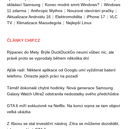
skládací Samsung
|
Konec modré smrti Windows?
|
Windows
11 zdarma
|
Anthropic Mythos
|
Nouzové otevírání pračky
|
Aktualizace Androidu 16
|
Elektromobilita
|
iPhone 17
|
VLC
TV
|
Klimatizace Maoudegola
|
Nejlepší Linux
ČLÁNKY CHIP.CZ
Rýpanec do Mety. Brýle DuckDuckGo neumí vůbec nic, ale
právě proto se vyprodaly během několika dní
Ajťák radí: Některé aplikace od Googlu umí vyždímat baterii
telefonu. Omezte jejich práci na pozadí
Téměř dokonalé chytré hodinky. Nová generace Samsung
Galaxy Watch Ultra2 odstranila nedostatky svého předchůdce
GTA 6 míří exkluzivně na Netflix. Na konci srpna se tam objeví
velká ukázka
Z Xboxu se stal investiční nástroj. Zítra se můžeme dozvědět,