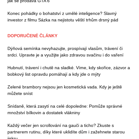
jak se prodává GTA 6
Konec pohádky o bohatství z umělé inteligence? Slavný
investor z filmu Sázka na nejistotu věští trhům drsný pád
DOPORUČENÉ ČLÁNKY
Dýňová semínka nevyhazujte, prospívají vlasům, trávení či
srdci. Upravte je a využijte jako zdravou svačinu i do vaření
Hubnutí, trávení i chutě na sladké. Víme, kdy skořice, zázvor a
bobkový list opravdu pomáhají a kdy jde o mýty
Zelené brambory nejsou jen kosmetická vada. Kdy je ještě
můžete sníst
Snídaně, která zasytí na celé dopoledne: Pomůže správné
množství bílkovin a dostatek vlákniny
Každý večer jen scrollování na gauči a ticho? Zkuste s
partnerem rutinu, díky které uklidíte dům i zažehnete starou
jiskru