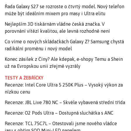
Řada Galaxy S27 se rozroste o čtvrtý model. Nový telefon
může být ideálním mixem pro masy i Ultra elitu
Nejlepším 3D tiskárnám vládne česká značka. V
porovnání vítězí kvalitou, ale levná rozhodně není
Co víme o nových skládačkách Galaxy Z? Samsung chystá
radikální proměnu i nový model
Konec zásilek z Číny? Ale kdepak, e-shopy Temu a Shein
už na Evropskou unii zřejmě vyzrály
TESTY A ŽEBŘÍČKY
Recenze: Intel Core Ultra 5 250K Plus – Vysoký výkon za
nízkou cenu
Recenze: JBL Live 780 NC – Skvěle vybavená střední třída
Recenze: O2 Pods Ultra – Dostupná sluchátka s ANC
Recenze: TCL 75C7L – Otestovali jsme nového vládce
jasu s obřím SQD Mini-LED panelem