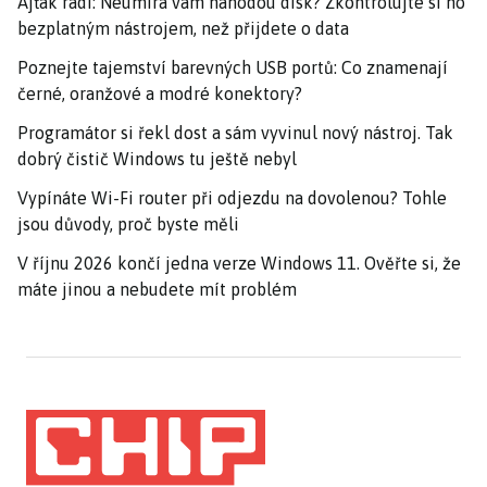
Ajťák radí: Neumírá vám náhodou disk? Zkontrolujte si ho
bezplatným nástrojem, než přijdete o data
Poznejte tajemství barevných USB portů: Co znamenají
černé, oranžové a modré konektory?
Programátor si řekl dost a sám vyvinul nový nástroj. Tak
dobrý čistič Windows tu ještě nebyl
Vypínáte Wi-Fi router při odjezdu na dovolenou? Tohle
jsou důvody, proč byste měli
V říjnu 2026 končí jedna verze Windows 11. Ověřte si, že
máte jinou a nebudete mít problém