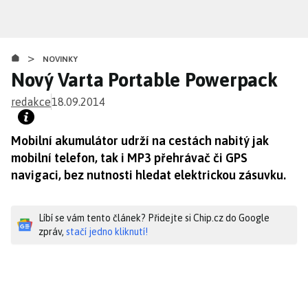
Přejít
k
hlavnímu
>
obsahu
NOVINKY
Nový Varta Portable Powerpack
redakce
18.09.2014
Mobilní akumulátor udrží na cestách nabitý jak
mobilní telefon, tak i MP3 přehrávač či GPS
navigaci, bez nutnosti hledat elektrickou zásuvku.
Líbí se vám tento článek? Přidejte si Chip.cz do Google
zpráv,
stačí jedno kliknutí!