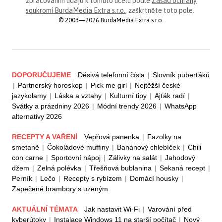
zpracováním údajů k tomuto účelu podle
Zásad ochrany
soukromí BurdaMedia Extra s.r.o.
, zaškrtněte toto pole.
© 2003—2026 BurdaMedia Extra s.r.o.
DOPORUČUJEME
Děsivá telefonní čísla
|
Slovník puberťáků
|
Partnerský horoskop
|
Pick me girl
|
Nejtěžší české
jazykolamy
|
Láska a vztahy
|
Kulturní tipy
|
Ajťák radí
|
Svátky a prázdniny 2026
|
Módní trendy 2026
|
WhatsApp
alternativy 2026
RECEPTY A VAŘENÍ
Vepřová panenka
|
Fazolky na
smetaně
|
Čokoládové muffiny
|
Banánový chlebíček
|
Chili
con carne
|
Sportovní nápoj
|
Zálivky na salát
|
Jahodový
džem
|
Zelná polévka
|
Třešňová bublanina
|
Sekaná recept
|
Perník
|
Lečo
|
Recepty s rybízem
|
Domácí housky
|
Zapečené brambory s uzeným
AKTUÁLNÍ TÉMATA
Jak nastavit Wi-Fi
|
Varování před
kyberútoky
|
Instalace Windows 11 na starší počítač
|
Nový