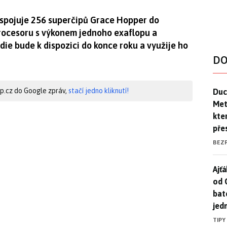
spojuje 256 superčipů Grace Hopper do
rocesoru s výkonem jednoho exaflopu a
ie bude k dispozici do konce roku a využije ho
DO
Duck
hip.cz do Google zpráv,
stačí jedno kliknutí!
Duc
Mety
kte
pře
BEZ
Ajť
Ajťá
od 
bat
jed
TIPY