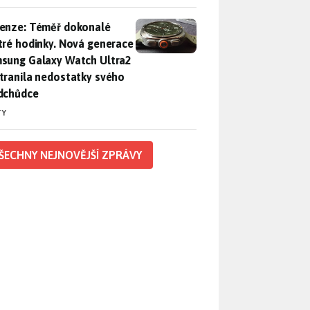
enze: Téměř dokonalé chytré hodinky. Nová generace Samsung
enze: Téměř dokonalé
tré hodinky. Nová generace
sung Galaxy Watch Ultra2
tranila nedostatky svého
dchůdce
TY
ŠECHNY NEJNOVĚJŠÍ ZPRÁVY