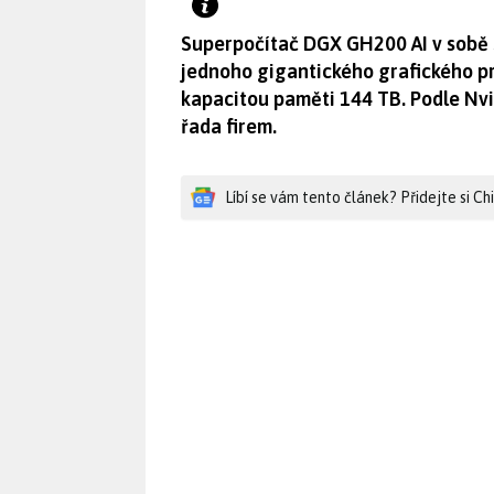
Superpočítač DGX GH200 AI v sobě 
jednoho gigantického grafického p
kapacitou paměti 144 TB. Podle Nvid
řada firem.
Líbí se vám tento článek? Přidejte si C