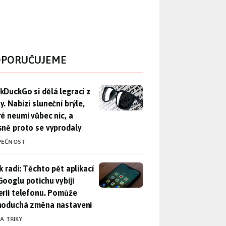
PORUČUJEME
DuckGo si dělá legraci z Mety. Nabízí sluneční brýle, které n
kDuckGo si dělá legraci z
. Nabízí sluneční brýle,
ré neumí vůbec nic, a
sně proto se vyprodaly
PEČNOST
ák radí: Těchto pět aplikací od Googlu potichu vybíjí baterii
k radí: Těchto pět aplikací
Googlu potichu vybíjí
erii telefonu. Pomůže
noduchá změna nastavení
 A TRIKY