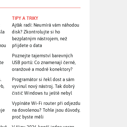
TIPY A TRIKY
:
Ajťák radí: Neumírá vám náhodou
šla
disk? Zkontrolujte si ho
bezplatným nástrojem, než
snou
přijdete o data
Poznejte tajemství barevných
te
USB portů: Co znamenají černé,
oranžové a modré konektory?
.
Programátor si řekl dost a sám
yb,
vyvinul nový nástroj. Tak dobrý
čistič Windows tu ještě nebyl
Vypínáte Wi-Fi router při odjezdu
uje
na dovolenou? Tohle jsou důvody,
proč byste měli