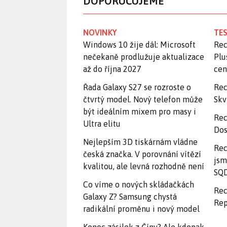
DOPORUČUJEME
NOVINKY
TES
Windows 10 žije dál: Microsoft
Rec
nečekaně prodlužuje aktualizace
Plu
až do října 2027
ce
Řada Galaxy S27 se rozroste o
Rec
čtvrtý model. Nový telefon může
Skv
být ideálním mixem pro masy i
Rec
Ultra elitu
Dos
Nejlepším 3D tiskárnám vládne
Rec
česká značka. V porovnání vítězí
jsm
kvalitou, ale levná rozhodně není
SQD
Co víme o nových skládačkách
Rec
Galaxy Z? Samsung chystá
Rep
radikální proměnu i nový model