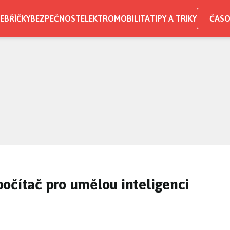
EBŘÍČKY
BEZPEČNOST
ELEKTROMOBILITA
TIPY A TRIKY
ČASO
očítač pro umělou inteligenci