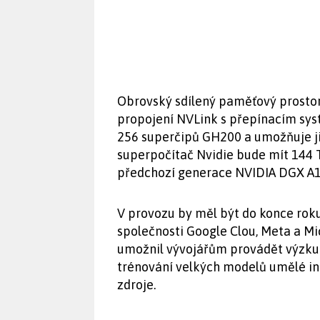
Obrovský sdílený paměťový prostor
propojení NVLink s přepínacím sys
256 superčipů GH200 a umožňuje ji
superpočítač Nvidie bude mít 144 T
předchozí generace NVIDIA DGX A1
V provozu by měl být do konce rok
společnosti Google Clou, Meta a Mi
umožnil vývojářům provádět výzku
trénování velkých modelů umělé int
zdroje.