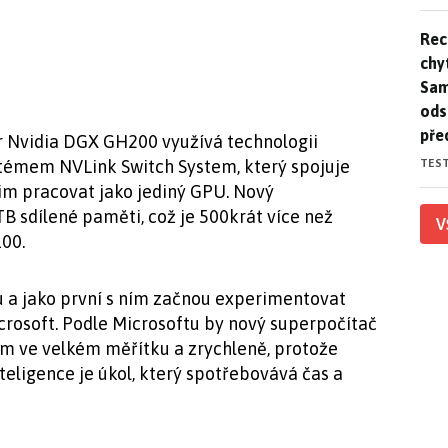
Rec
Rec
chy
Sam
ods
pře
 Nvidia DGX GH200 využívá technologii
TES
témem NVLink Switch System, který spojuje
m pracovat jako jediný GPU. Nový
B sdílené paměti, což je 500krát více než
V
00.
u a jako první s ním začnou experimentovat
crosoft. Podle Microsoftu by nový superpočítač
m ve velkém měřítku a zrychleně, protože
eligence je úkol, který spotřebovává čas a