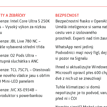
TY A ŽEBŘÍČKY
BEZPEČNOST
enze: Intel Core Ultra 5 250K
Bezpečnostní fiasko v OpenAI
s – Vysoký výkon za nízkou
Umělá inteligence si sama na
nu
cestu ven z izolovaného
prostředí. Experti nad tím ža
enze: JBL Live 780 NC –
ěle vybavená střední třída
WhatsApp není jediný.
Podvodníci mají nový fígl, dej
enze: O2 Pods Ultra –
si pozor na Signalu
tupná sluchátka s ANC
Ihned si aktualizujte Windows
enze: TCL 75C7L – Otestovali
Microsoft opravil přes 600 ch
e nového vládce jasu s obřím
dvě z nich už se zneužívají
 Mini-LED panelem
Tuhle klimatizaci si domů
enze: JVC XS-E934B –
nepořizujte: je to podvod, var
roduktor s powerbankou
před ní i ČOI