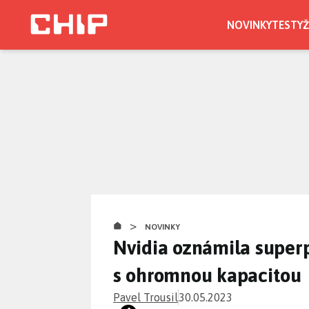
Přejít
k
NOVINKY
TESTY
Ž
hlavnímu
obsahu
>
NOVINKY
Nvidia oznámila superp
s ohromnou kapacitou
Pavel Trousil
30.05.2023