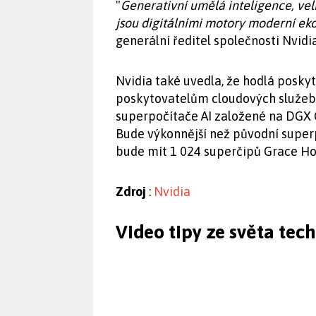
"
Generativní umělá inteligence, ve
jsou digitálními motory moderní e
generální ředitel společnosti Nvidia
Nvidia také uvedla, že hodlá posk
poskytovatelům cloudových služeb 
superpočítače AI založené na DGX 
Bude výkonnější než původní super
bude mít 1 024 superčipů Grace Ho
Zdroj
:
Nvidia
Video tipy ze světa tec