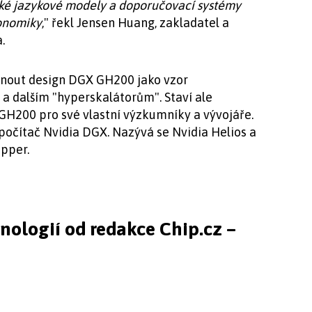
lké jazykové modely a doporučovací systémy
konomiky
," řekl Jensen Huang, zakladatel a
.
ytnout design DGX GH200 jako vzor
a dalším "hyperskalátorům". Staví ale
GH200 pro své vlastní výzkumníky a vývojáře.
počítač Nvidia DGX. Nazývá se Nvidia Helios a
pper.
hnologií od redakce Chip.cz –