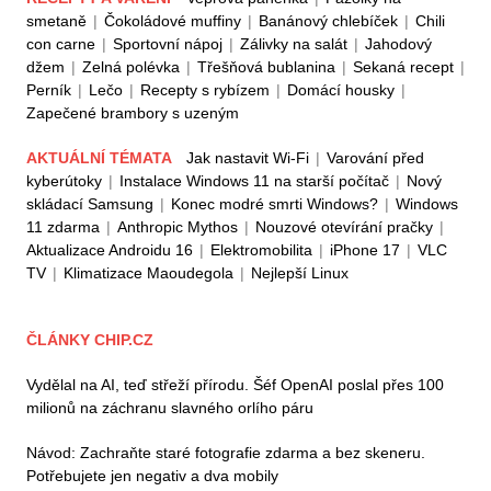
smetaně
|
Čokoládové muffiny
|
Banánový chlebíček
|
Chili
con carne
|
Sportovní nápoj
|
Zálivky na salát
|
Jahodový
džem
|
Zelná polévka
|
Třešňová bublanina
|
Sekaná recept
|
Perník
|
Lečo
|
Recepty s rybízem
|
Domácí housky
|
Zapečené brambory s uzeným
AKTUÁLNÍ TÉMATA
Jak nastavit Wi-Fi
|
Varování před
kyberútoky
|
Instalace Windows 11 na starší počítač
|
Nový
skládací Samsung
|
Konec modré smrti Windows?
|
Windows
11 zdarma
|
Anthropic Mythos
|
Nouzové otevírání pračky
|
Aktualizace Androidu 16
|
Elektromobilita
|
iPhone 17
|
VLC
TV
|
Klimatizace Maoudegola
|
Nejlepší Linux
ČLÁNKY CHIP.CZ
Vydělal na AI, teď střeží přírodu. Šéf OpenAI poslal přes 100
milionů na záchranu slavného orlího páru
Návod: Zachraňte staré fotografie zdarma a bez skeneru.
Potřebujete jen negativ a dva mobily