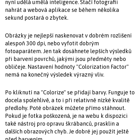
nyní udělá umělá inteligence. Stačí fotografii
nahrát a webová aplikace se během několika
sekund postará o zbytek.
Obrázky je nejlepší naskenovat v dobrém rozlišení
alespoň 300 dpi, nebo vyfotit dobrým
fotoaparátem. Jen tak dosáhnete lepších výsledků
při barvení povrchů, jakými jsou předměty nebo
obličeje. Nastavení hodnoty "Colorization Factor"
nemá na konečný výsledek výrazný vliv.
Po kliknutí na "Colorize" se přidají barvy. Funguje to
docela spolehlivě, a to i při relativně nízké kvalitě
předlohy. Poté obrázek můžete přímo stáhnout.
Pokud je fotka poškozená, je na webu k dispozici
také nástroj pro opravu škrábanců, prasklin a
dalších obrazových chyb. Je dobré jej použít ještě
před barvením.