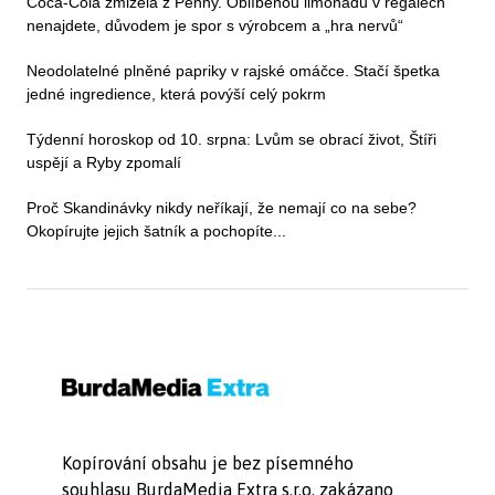
Coca-Cola zmizela z Penny. Oblíbenou limonádu v regálech
nenajdete, důvodem je spor s výrobcem a „hra nervů“
Neodolatelné plněné papriky v rajské omáčce. Stačí špetka
jedné ingredience, která povýší celý pokrm
Týdenní horoskop od 10. srpna: Lvům se obrací život, Štíři
uspějí a Ryby zpomalí
Proč Skandinávky nikdy neříkají, že nemají co na sebe?
Okopírujte jejich šatník a pochopíte...
Kopírování obsahu je bez písemného
souhlasu BurdaMedia Extra s.r.o. zakázano