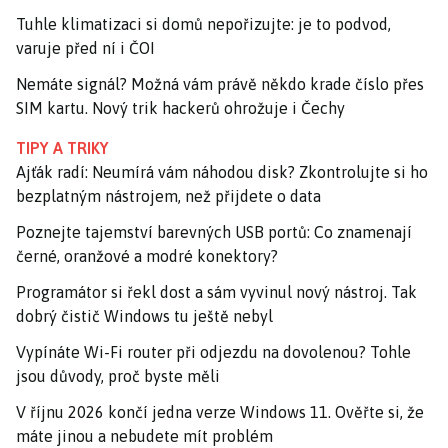
Tuhle klimatizaci si domů nepořizujte: je to podvod,
varuje před ní i ČOI
Nemáte signál? Možná vám právě někdo krade číslo přes
SIM kartu. Nový trik hackerů ohrožuje i Čechy
TIPY A TRIKY
Ajťák radí: Neumírá vám náhodou disk? Zkontrolujte si ho
bezplatným nástrojem, než přijdete o data
Poznejte tajemství barevných USB portů: Co znamenají
černé, oranžové a modré konektory?
Programátor si řekl dost a sám vyvinul nový nástroj. Tak
dobrý čistič Windows tu ještě nebyl
Vypínáte Wi-Fi router při odjezdu na dovolenou? Tohle
jsou důvody, proč byste měli
V říjnu 2026 končí jedna verze Windows 11. Ověřte si, že
máte jinou a nebudete mít problém