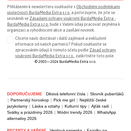
Přihlášením k newsletteru souhlasíte s
Obchodními podmínkami
společnosti BurdaMedia Extra s.r.o.
a potvrzujete, že jste se
seznámili se
Zásadami ochrany soukromí BurdaMedia Extra -
BurdaMedia Extra s.r.o.
bude s Vašimi údaji pracovat zejména k
organizaci a vyhodnocení akce a zasílání novinek.
Chcete navíc dostávat i další zajímavé a exkluzivní
informace od našich partnerů? Pokud souhlasíte se
zpracováním údajů k tomuto účelu podle
Zásad ochrany
soukromí BurdaMedia Extra s.r.o.
, zaškrtněte toto pole.
© 2003—2026 BurdaMedia Extra s.r.o.
DOPORUČUJEME
Děsivá telefonní čísla
|
Slovník puberťáků
|
Partnerský horoskop
|
Pick me girl
|
Nejtěžší české
jazykolamy
|
Láska a vztahy
|
Kulturní tipy
|
Ajťák radí
|
Svátky a prázdniny 2026
|
Módní trendy 2026
|
WhatsApp
alternativy 2026
RECEPTY A VAŘENÍ
Vepřová panenka
|
Fazolky na