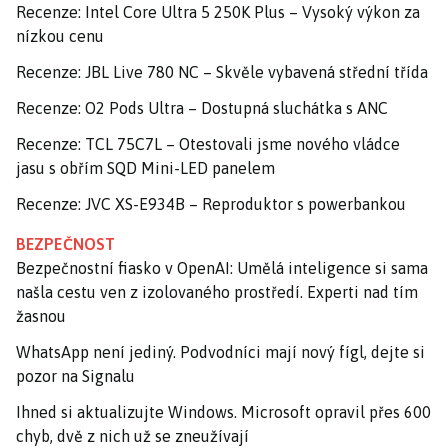
Recenze: Intel Core Ultra 5 250K Plus – Vysoký výkon za
nízkou cenu
Recenze: JBL Live 780 NC – Skvěle vybavená střední třída
Recenze: O2 Pods Ultra – Dostupná sluchátka s ANC
Recenze: TCL 75C7L – Otestovali jsme nového vládce
jasu s obřím SQD Mini-LED panelem
Recenze: JVC XS-E934B – Reproduktor s powerbankou
BEZPEČNOST
Bezpečnostní fiasko v OpenAI: Umělá inteligence si sama
našla cestu ven z izolovaného prostředí. Experti nad tím
žasnou
WhatsApp není jediný. Podvodníci mají nový fígl, dejte si
pozor na Signalu
Ihned si aktualizujte Windows. Microsoft opravil přes 600
chyb, dvě z nich už se zneužívají