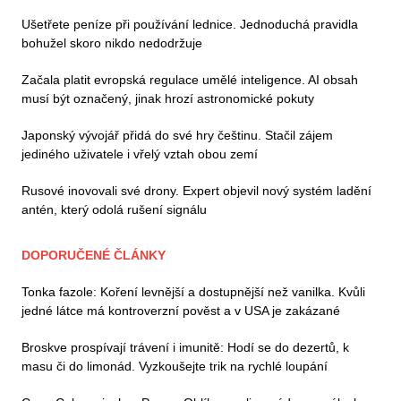
Ušetřete peníze při používání lednice. Jednoduchá pravidla
bohužel skoro nikdo nedodržuje
Začala platit evropská regulace umělé inteligence. AI obsah
musí být označený, jinak hrozí astronomické pokuty
Japonský vývojář přidá do své hry češtinu. Stačil zájem
jediného uživatele i vřelý vztah obou zemí
Rusové inovovali své drony. Expert objevil nový systém ladění
antén, který odolá rušení signálu
DOPORUČENÉ ČLÁNKY
Tonka fazole: Koření levnější a dostupnější než vanilka. Kvůli
jedné látce má kontroverzní pověst a v USA je zakázané
Broskve prospívají trávení i imunitě: Hodí se do dezertů, k
masu či do limonád. Vyzkoušejte trik na rychlé loupání