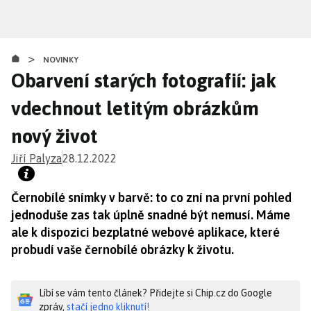
Přejít
k
hlavnímu
>
obsahu
NOVINKY
Obarvení starých fotografií: jak
vdechnout letitým obrázkům
nový život
Jiří Palyza
28.12.2022
Černobílé snímky v barvě: to co zní na první pohled
jednoduše zas tak úplně snadné být nemusí. Máme
ale k dispozici bezplatné webové aplikace, které
probudí vaše černobílé obrázky k životu.
Líbí se vám tento článek? Přidejte si Chip.cz do Google
zpráv,
stačí jedno kliknutí!