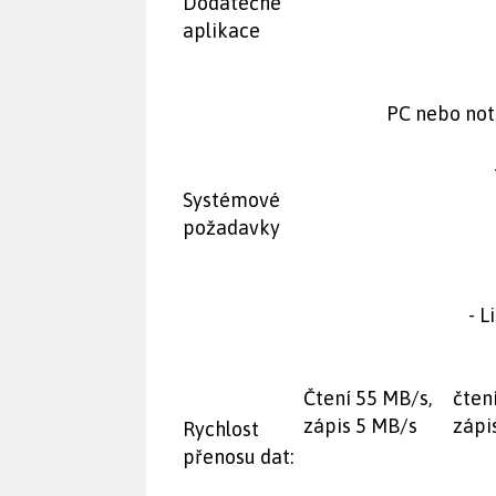
Dodatečné
aplikace
PC nebo not
Systémové
požadavky
- L
Čtení 55 MB/s,
čten
zápis 5 MB/s
zápi
Rychlost
přenosu dat: