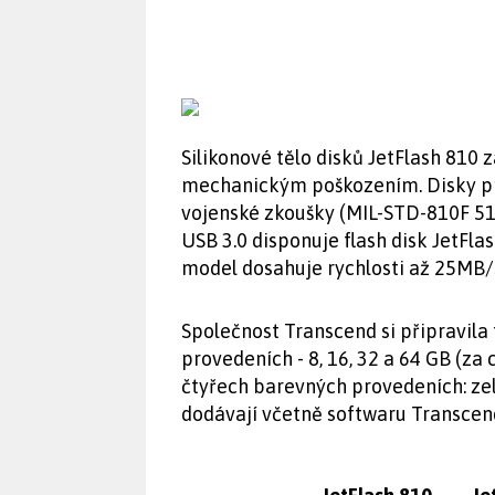
Silikonové tělo disků JetFlash 810 
mechanickým poškozením. Disky pro
vojenské zkoušky (MIL-STD-810F 51
USB 3.0 disponuje flash disk JetFl
model dosahuje rychlosti až 25MB/s
Společnost Transcend si připravila 
provedeních - 8, 16, 32 a 64 GB (za 
čtyřech barevných provedeních: zel
dodávají včetně softwaru Transcend