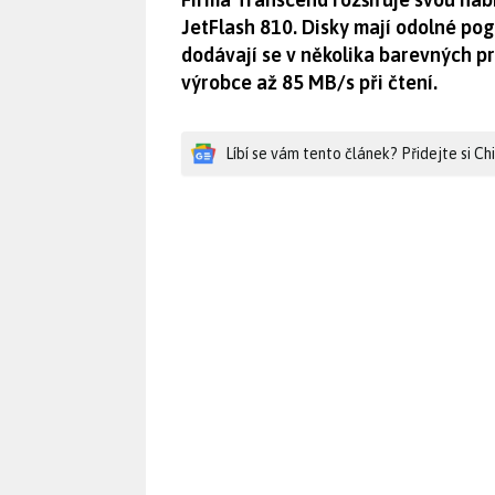
JetFlash 810. Disky mají odolné po
dodávají se v několika barevných p
výrobce až 85 MB/s při čtení.
Líbí se vám tento článek? Přidejte si C