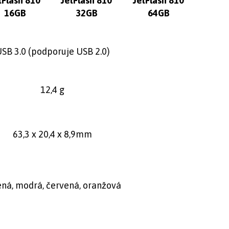
tFlash 810
JetFlash 810
JetFlash 810
16GB
32GB
64GB
SB 3.0 (podporuje USB 2.0)
12,4 g
63,3 x 20,4 x 8,9mm
ená, modrá, červená, oranžová