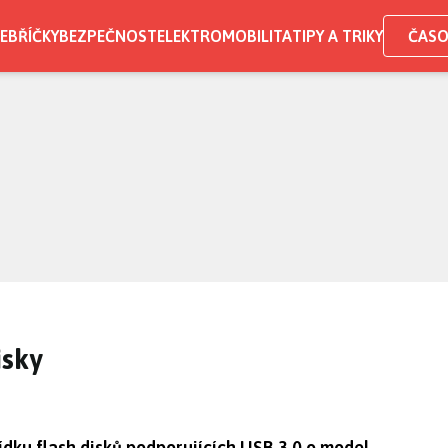
EBŘÍČKY
BEZPEČNOST
ELEKTROMOBILITA
TIPY A TRIKY
ČASO
isky
ídku flash disků podporujících USB 3.0 o model