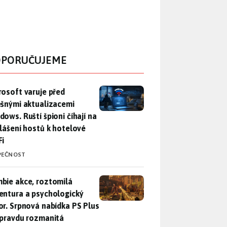
PORUČUJEME
rosoft varuje před falešnými aktualizacemi Windows. Ruští špio
rosoft varuje před
ešnými aktualizacemi
dows. Ruští špioni číhají na
hlášení hostů k hotelové
Fi
PEČNOST
bie akce, roztomilá adventura a psychologický horor. Srpnová
bie akce, roztomilá
entura a psychologický
or. Srpnová nabídka PS Plus
opravdu rozmanitá