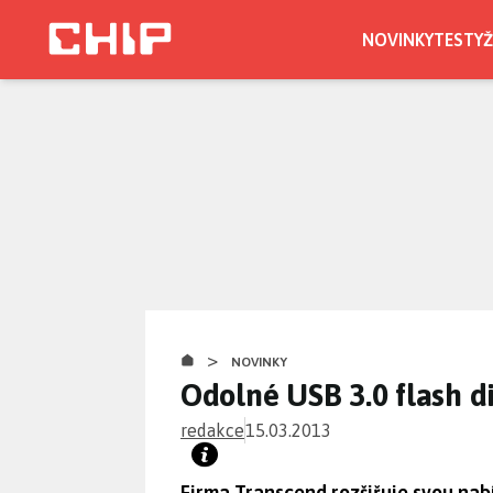
Přejít
k
NOVINKY
TESTY
Ž
hlavnímu
obsahu
>
NOVINKY
Odolné USB 3.0 flash d
redakce
15.03.2013
Firma Transcend rozšiřuje svou nab