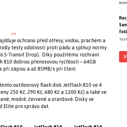
NOV
Rece
Rece
Sam
foť
«
»
TES
zajišťuje ochranu před otřesy, vodou, prachem a
šly testy odolnosti proti pádu a splňují normy
6.5-Transit Drop). Díky použitému rozhraní
V
ash 810 dobrou přenosovou rychlostí – 64GB
 při zápisu a až 85MB/s při čtení.
tento outdoorový flash disk JetFlash 810 ve 4
ceny 250 Kč, 290 Kč, 680 Kč a 1200 Kč) a také ve
ené, modré, červené a oranžové. Disky se
 Elite pro správu dat.