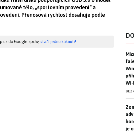
gumované tělo, „sportovním provedení“ a
rovedení. Přenosová rychlost dosahuje podle
DO
hip.cz do Google zpráv,
stačí jedno kliknutí!
Mic
Mic
fal
Win
při
Wi-
BEZ
Zom
Zom
adv
hor
je 