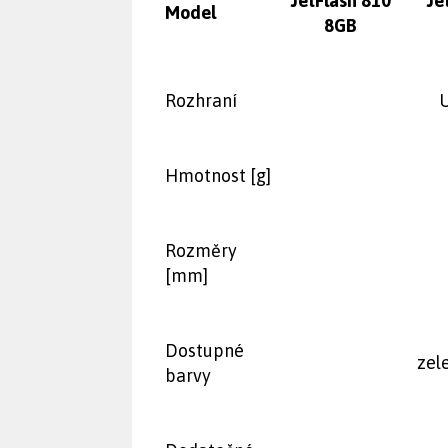
JetFlash 810
Je
Model
8GB
Rozhraní
U
Hmotnost [g]
Rozměry
[mm]
Dostupné
zel
barvy