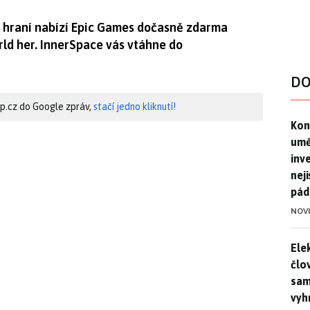
 hraní nabízí Epic Games dočasně zdarma
rld her. InnerSpace vás vtáhne do
DO
hip.cz do Google zpráv,
stačí jedno kliknutí!
Kon
Kon
umě
inv
nej
pád
NOV
Ele
Ele
člo
sam
vyh