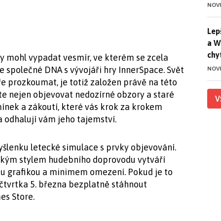
NOV
Lep
Lep
a W
chy
 by mohl vypadat vesmír, ve kterém se zcela
e společné DNA s vývojáři hry InnerSpace. Svět
NOV
e prozkoumat, je totiž založen právě na této
e nejen objevovat nedozírné obzory a staré
V
mínek a zákoutí, které vás krok za krokem
a odhalují vám jeho tajemství.
šlenku letecké simulace s prvky objevování.
ckým stylem hudebního doprovodu vytváří
ou grafikou a minimem omezení. Pokud je to
 čtvrtka 5. března bezplatně stáhnout
es Store.