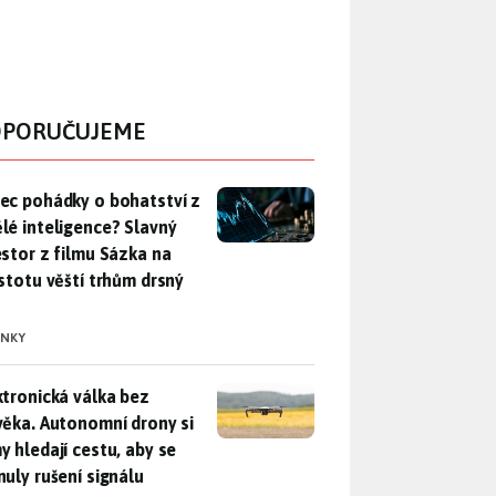
PORUČUJEME
ec pohádky o bohatství z umělé inteligence? Slavný investor z 
ec pohádky o bohatství z
lé inteligence? Slavný
estor z filmu Sázka na
istotu věští trhům drsný
INKY
ktronická válka bez člověka. Autonomní drony si samy hledají c
ktronická válka bez
věka. Autonomní drony si
y hledají cestu, aby se
nuly rušení signálu