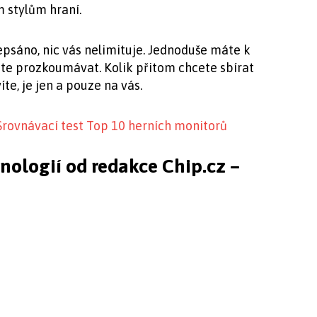
m stylům hraní.
epsáno, nic vás nelimituje. Jednoduše máte k
ete prozkoumávat. Kolik přitom chcete sbírat
te, je jen a pouze na vás.
Srovnávací test Top 10 herních monitorů
hnologií od redakce Chip.cz –