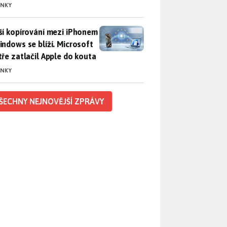
INKY
ší kopírování mezi iPhonem a Windows se blíží. Microsoft chyt
ší kopírování mezi iPhonem
indows se blíží. Microsoft
tře zatlačil Apple do kouta
INKY
ŠECHNY NEJNOVĚJŠÍ ZPRÁVY