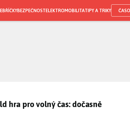
EBŘÍČKY
BEZPEČNOST
ELEKTROMOBILITA
TIPY A TRIKY
ČASO
d hra pro volný čas: dočasně