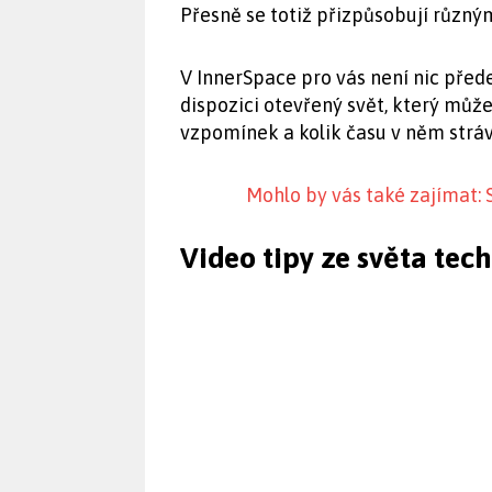
Přesně se totiž přizpůsobují různý
V InnerSpace pro vás není nic před
dispozici otevřený svět, který můž
vzpomínek a kolik času v něm stráví
Mohlo by vás také zajímat: 
Video tipy ze světa tec