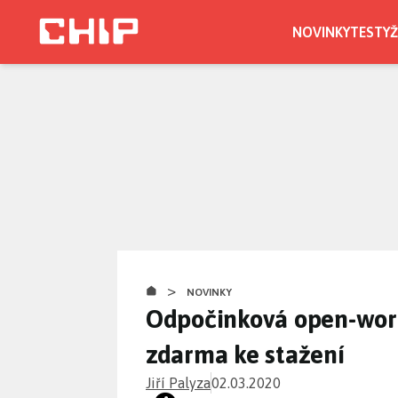
Přejít
k
NOVINKY
TESTY
Ž
hlavnímu
obsahu
>
NOVINKY
Odpočinková open-worl
zdarma ke stažení
Jiří Palyza
02.03.2020