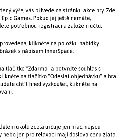
ený výše, vás přivede na stránku akce hry. Zde
u Epic Games. Pokud jej ještě nemáte,
te potřebnou registraci a založení účtu.
 provedena, klikněte na položku nabídky
 obrázek s nápisem InnerSpace.
na tlačítko "Zdarma" a potvrďte souhlas s
likněte na tlačítko "Odeslat objednávku" a hra
 budete chtít hned vyzkoušet, klikněte na
ování.
dělení úkolů zcela určuje jen hráč, nejsou
 nebo jen pro relaxaci mají doslova cenu zlata.