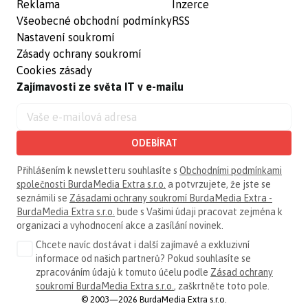
Reklama
Inzerce
Všeobecné obchodní podmínky
RSS
Nastavení soukromí
Zásady ochrany soukromí
Cookies zásady
Zajímavosti ze světa IT v e-mailu
ODEBÍRAT
Přihlášením k newsletteru souhlasíte s
Obchodními podmínkami
společnosti BurdaMedia Extra s.r.o.
a potvrzujete, že jste se
seznámili se
Zásadami ochrany soukromí BurdaMedia Extra -
BurdaMedia Extra s.r.o.
bude s Vašimi údaji pracovat zejména k
organizaci a vyhodnocení akce a zasílání novinek.
Chcete navíc dostávat i další zajímavé a exkluzivní
informace od našich partnerů? Pokud souhlasíte se
zpracováním údajů k tomuto účelu podle
Zásad ochrany
soukromí BurdaMedia Extra s.r.o.
, zaškrtněte toto pole.
© 2003—2026 BurdaMedia Extra s.r.o.