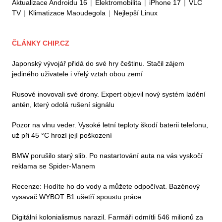
Aktualizace Androidu 16
|
Elektromobilita
|
iPhone 17
|
VLC
TV
|
Klimatizace Maoudegola
|
Nejlepší Linux
ČLÁNKY CHIP.CZ
Japonský vývojář přidá do své hry češtinu. Stačil zájem
jediného uživatele i vřelý vztah obou zemí
Rusové inovovali své drony. Expert objevil nový systém ladění
antén, který odolá rušení signálu
Pozor na vlnu veder. Vysoké letní teploty škodí baterii telefonu,
už při 45 °C hrozí její poškození
BMW porušilo starý slib. Po nastartování auta na vás vyskočí
reklama se Spider-Manem
Recenze: Hodíte ho do vody a můžete odpočívat. Bazénový
vysavač WYBOT B1 ušetří spoustu práce
Digitální kolonialismus narazil. Farmáři odmítli 546 milionů za