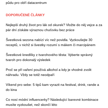
půdu pro obří datacentrum
DOPORUČENÉ ČLÁNKY
Nejlepší druhý život pro lák od okurek? Vložte do něj vejce a za
pár dní získáte výraznou chuťovku bez práce
Švestková sezona nabízí víc než povidla. Vyzkoušejte 30
receptů, v nichž si švestky rozumí s mákem či marcipánem
Švestkové knedlíky z tvarohového těsta: Vyberte správný
tvaroh pro dokonalý výsledek
Proč se při vaření používá alkohol a kdy je vhodné zvolit
náhradu. Vždy se totiž neodpaří
Víkend pro sebe: 5 tipů kam vyrazit na festival, drink, rande a
do kina
Co nosí módní influencerky? Následující barevné kombinace
musíte vyzkoušet, než skončí léto