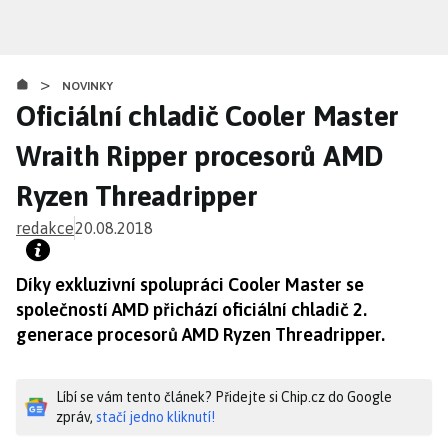
Přejít
k
hlavnímu
>
obsahu
NOVINKY
Oficiální chladič Cooler Master
Wraith Ripper procesorů AMD
Ryzen Threadripper
redakce
20.08.2018
Díky exkluzivní spolupráci Cooler Master se
společností AMD přichází oficiální chladič 2.
generace procesorů AMD Ryzen Threadripper.
Líbí se vám tento článek? Přidejte si Chip.cz do Google
zpráv,
stačí jedno kliknutí!