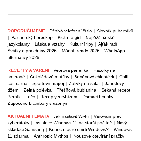
DOPORUČUJEME
Děsivá telefonní čísla
|
Slovník puberťáků
|
Partnerský horoskop
|
Pick me girl
|
Nejtěžší české
jazykolamy
|
Láska a vztahy
|
Kulturní tipy
|
Ajťák radí
|
Svátky a prázdniny 2026
|
Módní trendy 2026
|
WhatsApp
alternativy 2026
RECEPTY A VAŘENÍ
Vepřová panenka
|
Fazolky na
smetaně
|
Čokoládové muffiny
|
Banánový chlebíček
|
Chili
con carne
|
Sportovní nápoj
|
Zálivky na salát
|
Jahodový
džem
|
Zelná polévka
|
Třešňová bublanina
|
Sekaná recept
|
Perník
|
Lečo
|
Recepty s rybízem
|
Domácí housky
|
Zapečené brambory s uzeným
AKTUÁLNÍ TÉMATA
Jak nastavit Wi-Fi
|
Varování před
kyberútoky
|
Instalace Windows 11 na starší počítač
|
Nový
skládací Samsung
|
Konec modré smrti Windows?
|
Windows
11 zdarma
|
Anthropic Mythos
|
Nouzové otevírání pračky
|