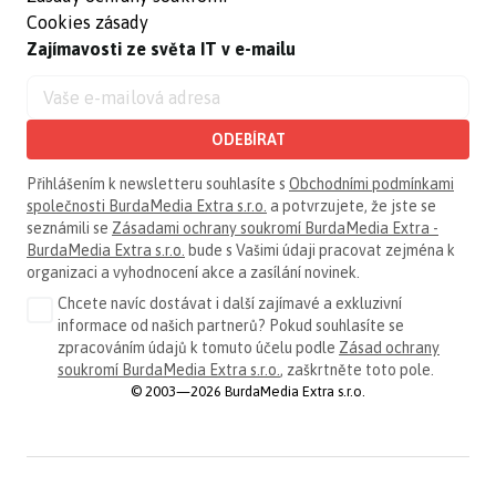
Cookies zásady
Zajímavosti ze světa IT v e-mailu
ODEBÍRAT
Přihlášením k newsletteru souhlasíte s
Obchodními podmínkami
společnosti BurdaMedia Extra s.r.o.
a potvrzujete, že jste se
seznámili se
Zásadami ochrany soukromí BurdaMedia Extra -
BurdaMedia Extra s.r.o.
bude s Vašimi údaji pracovat zejména k
organizaci a vyhodnocení akce a zasílání novinek.
Chcete navíc dostávat i další zajímavé a exkluzivní
informace od našich partnerů? Pokud souhlasíte se
zpracováním údajů k tomuto účelu podle
Zásad ochrany
soukromí BurdaMedia Extra s.r.o.
, zaškrtněte toto pole.
© 2003—2026 BurdaMedia Extra s.r.o.