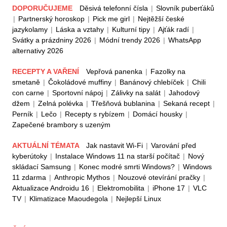
DOPORUČUJEME
Děsivá telefonní čísla
|
Slovník puberťáků
|
Partnerský horoskop
|
Pick me girl
|
Nejtěžší české
jazykolamy
|
Láska a vztahy
|
Kulturní tipy
|
Ajťák radí
|
Svátky a prázdniny 2026
|
Módní trendy 2026
|
WhatsApp
alternativy 2026
RECEPTY A VAŘENÍ
Vepřová panenka
|
Fazolky na
smetaně
|
Čokoládové muffiny
|
Banánový chlebíček
|
Chili
con carne
|
Sportovní nápoj
|
Zálivky na salát
|
Jahodový
džem
|
Zelná polévka
|
Třešňová bublanina
|
Sekaná recept
|
Perník
|
Lečo
|
Recepty s rybízem
|
Domácí housky
|
Zapečené brambory s uzeným
AKTUÁLNÍ TÉMATA
Jak nastavit Wi-Fi
|
Varování před
kyberútoky
|
Instalace Windows 11 na starší počítač
|
Nový
skládací Samsung
|
Konec modré smrti Windows?
|
Windows
11 zdarma
|
Anthropic Mythos
|
Nouzové otevírání pračky
|
Aktualizace Androidu 16
|
Elektromobilita
|
iPhone 17
|
VLC
TV
|
Klimatizace Maoudegola
|
Nejlepší Linux