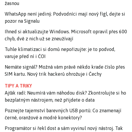
žasnou
WhatsApp není jediný. Podvodníci mají nový fígl, dejte si
pozor na Signalu
Ihned si aktualizujte Windows. Microsoft opravil přes 600
chyb, dvě z nich už se zneužívají
Tuhle klimatizaci si domů nepořizujte: je to podvod,
varuje před ní i ČOI
Nemáte signál? Možná vám právě někdo krade číslo přes
SIM kartu. Nový trik hackerů ohrožuje i Čechy
TIPY A TRIKY
Ajťák radí: Neumírá vám náhodou disk? Zkontrolujte si ho
bezplatným nástrojem, než přijdete o data
Poznejte tajemství barevných USB portů: Co znamenají
černé, oranžové a modré konektory?
Programátor si řekl dost a sám vyvinul nový nástroj. Tak