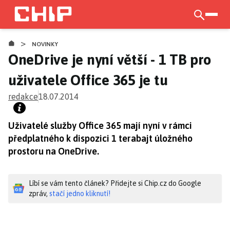
Přejít
k
otevří
hlavnímu
>
obsahu
NOVINKY
OneDrive je nyní větší - 1 TB pro
uživatele Office 365 je tu
redakce
18.07.2014
Uživatelé služby Office 365 mají nyní v rámci
předplatného k dispozici 1 terabajt úložného
prostoru na OneDrive.
Líbí se vám tento článek? Přidejte si Chip.cz do Google
zpráv,
stačí jedno kliknutí!