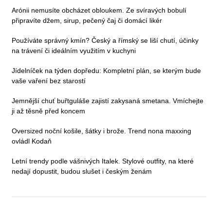
Arónii nemusíte obcházet obloukem. Ze svíravých bobulí
připravíte džem, sirup, pečený čaj či domácí likér
Používáte správný kmín? Český a římský se liší chutí, účinky
na trávení či ideálním využitím v kuchyni
Jídelníček na týden dopředu: Kompletní plán, se kterým bude
vaše vaření bez starostí
Jemnější chuť buřtguláše zajistí zakysaná smetana. Vmíchejte
ji až těsně před koncem
Oversized noční košile, šátky i brože. Trend nona maxxing
ovládl Kodaň
Letní trendy podle vášnivých Italek. Stylové outfity, na které
nedají dopustit, budou slušet i českým ženám