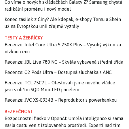
Co víme o nových skládačkách Galaxy Z? Samsung chystá
radikální proměnu i nový model
Konec zásilek z Číny? Ale kdepak, e-shopy Temu a Shein
už na Evropskou unii zřejmě vyzrály
TESTY A ŽEBŘÍČKY
Recenze: Intel Core Ultra 5 250K Plus – Vysoký výkon za
nízkou cenu
Recenze: JBL Live 780 NC – Skvěle vybavená střední třída
Recenze: O2 Pods Ultra – Dostupná sluchátka s ANC
Recenze: TCL 75C7L – Otestovali jsme nového vládce
jasu s obřím SQD Mini-LED panelem
Recenze: JVC XS-E934B – Reproduktor s powerbankou
BEZPEČNOST
Bezpečnostní fiasko v OpenAI: Umělá inteligence si sama
našla cestu ven z izolovaného prostředí. Experti nad tím