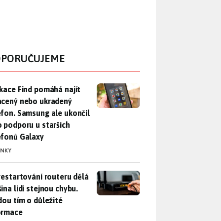
PORUČUJEME
ikace Find pomáhá najít ztracený nebo ukradený telefon. Samsu
ikace Find pomáhá najít
acený nebo ukradený
efon. Samsung ale ukončil
o podporu u starších
efonů Galaxy
INKY
restartování routeru dělá většina lidí stejnou chybu. Přijdou t
 restartování routeru dělá
ina lidí stejnou chybu.
jdou tím o důležité
ormace