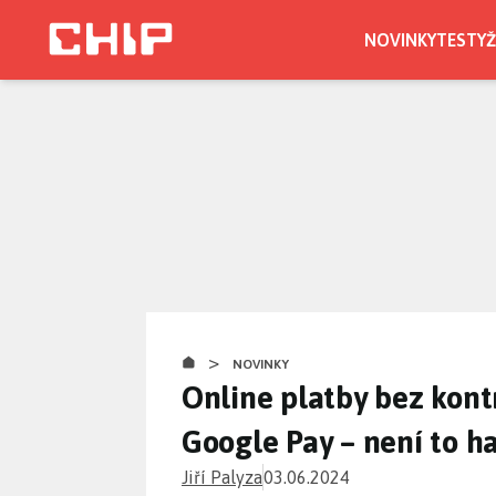
Přejít
k
NOVINKY
TESTY
Ž
hlavnímu
CHIP.CZ
obsahu
>
NOVINKY
Online platby bez kont
Google Pay – není to h
Jiří Palyza
03.06.2024