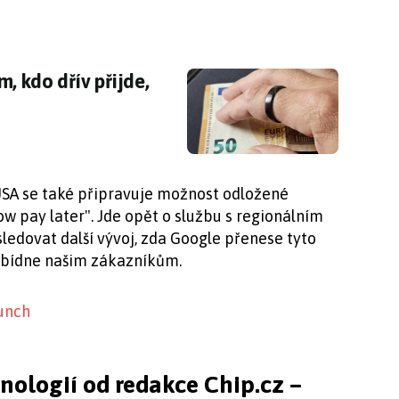
m, kdo dřív přijde, může ho mít za korunu
, kdo dřív přijde,
USA se také připravuje možnost odložené
ow pay later". Jde opět o službu s regionálním
edovat další vývoj, zda Google přenese tyto
abídne našim zákazníkům.
unch
hnologií od redakce Chip.cz –