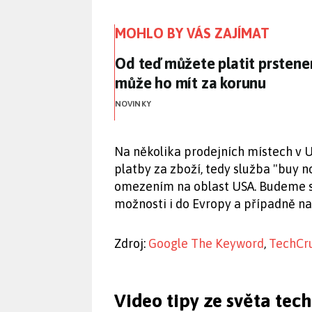
MOHLO BY VÁS ZAJÍMAT
Od teď můžete platit prstene
Od teď můžete platit prstenem
může ho mít za korunu
NOVINKY
Na několika prodejních místech v 
platby za zboží, tedy služba "buy n
omezením na oblast USA. Budeme sl
možnosti i do Evropy a případně n
Zdroj:
Google The Keyword
,
TechCr
Video tipy ze světa tec