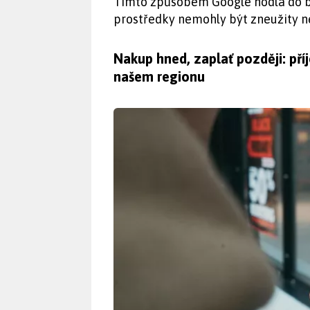
Tímto způsobem Google hodlá do bu
prostředky nemohly být zneužity 
Nakup hned, zaplať později: př
našem regionu