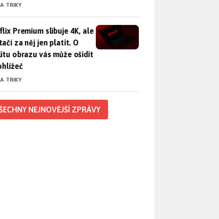
 A TRIKY
lix Premium slibuje 4K, ale nestačí za něj jen platit. O kvalitu
flix Premium slibuje 4K, ale
ačí za něj jen platit. O
litu obrazu vás může ošidit
ohlížeč
 A TRIKY
ŠECHNY NEJNOVĚJŠÍ ZPRÁVY