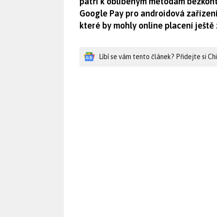
patří k oblíbeným metodám bezkonta
Google Pay pro androidová zařízení
které by mohly online placení ještě
Líbí se vám tento článek? Přidejte si C