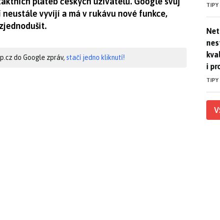
ktních plateb českých uživatelů. Google svůj
TIPY
 neustále vyvíjí a má v rukávu nové funkce,
 zjednodušit.
Netf
Net
nest
kva
hip.cz do Google zpráv,
stačí jedno kliknutí!
i pr
TIPY
V