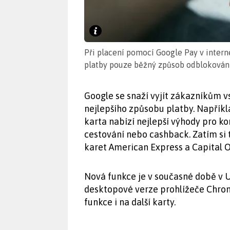
Při placení pomocí Google Pay v inter
platby pouze běžný způsob odblokování
Google se snaží vyjít zákazníkům vs
nejlepšího způsobu platby. Napřík
karta nabízí nejlepší výhody pro ko
cestování nebo cashback. Zatím si
karet American Express a Capital O
Nová funkce je v současné době v 
desktopové verze prohlížeče Chrom
funkce i na další karty.