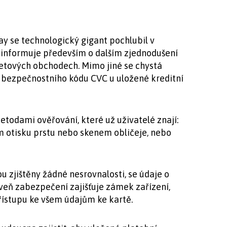
y se technologický gigant pochlubil v
 informuje především o dalším zjednodušení
netových obchodech. Mimo jiné se chystá
í bezpečnostního kódu CVC u uložené kreditní
todami ověřování, které už uživatelé znají:
m otisku prstu nebo skenem obličeje, nebo
 zjištěny žádné nesrovnalosti, se údaje o
oveň zabezpečení zajišťuje zámek zařízení,
řístupu ke všem údajům ke kartě.