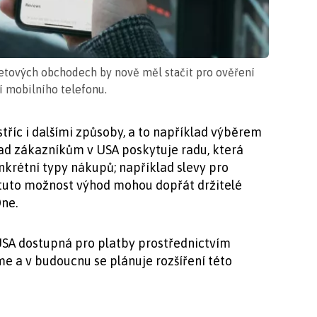
netových obchodech by nově měl stačit pro ověření
 mobilního telefonu.
tříc i dalšími způsoby, a to například výběrem
lad zákazníkům v USA poskytuje radu, která
nkrétní typy nákupů; například slevy pro
 tuto možnost výhod mohou dopřát držitelé
ne.
USA dostupná pro platby prostřednictvím
e a v budoucnu se plánuje rozšíření této