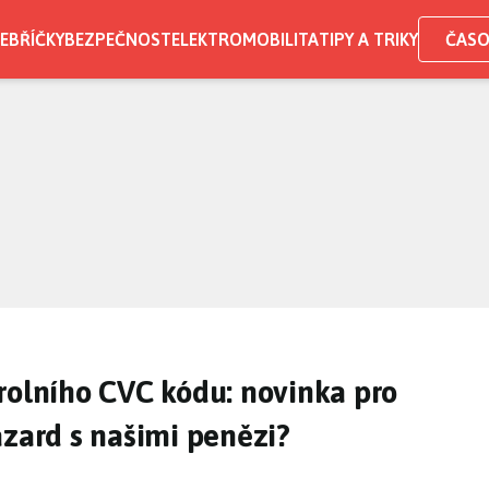
EBŘÍČKY
BEZPEČNOST
ELEKTROMOBILITA
TIPY A TRIKY
ČASO
rolního CVC kódu: novinka pro
azard s našimi penězi?