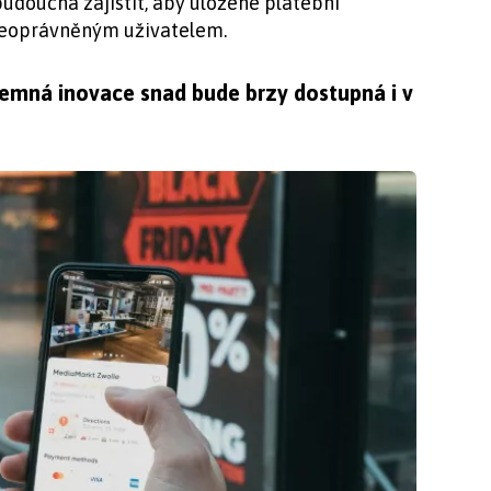
doucna zajistit, aby uložené platební
neoprávněným uživatelem.
íjemná inovace snad bude brzy dostupná i v