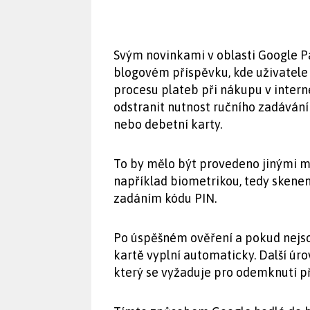
Svým novinkami v oblasti Google Pa
blogovém příspěvku, kde uživatele
procesu plateb při nákupu v inter
odstranit nutnost ručního zadáván
nebo debetní karty.
To by mělo být provedeno jinými me
například biometrikou, tedy skene
zadáním kódu PIN.
Po úspěšném ověření a pokud nejsou
kartě vyplní automaticky. Další úr
který se vyžaduje pro odemknutí p