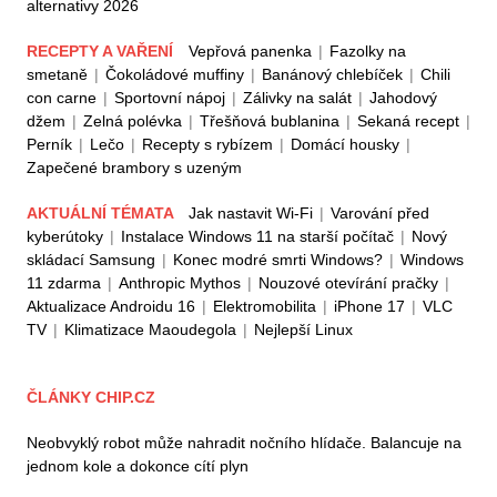
alternativy 2026
RECEPTY A VAŘENÍ
Vepřová panenka
|
Fazolky na
smetaně
|
Čokoládové muffiny
|
Banánový chlebíček
|
Chili
con carne
|
Sportovní nápoj
|
Zálivky na salát
|
Jahodový
džem
|
Zelná polévka
|
Třešňová bublanina
|
Sekaná recept
|
Perník
|
Lečo
|
Recepty s rybízem
|
Domácí housky
|
Zapečené brambory s uzeným
AKTUÁLNÍ TÉMATA
Jak nastavit Wi-Fi
|
Varování před
kyberútoky
|
Instalace Windows 11 na starší počítač
|
Nový
skládací Samsung
|
Konec modré smrti Windows?
|
Windows
11 zdarma
|
Anthropic Mythos
|
Nouzové otevírání pračky
|
Aktualizace Androidu 16
|
Elektromobilita
|
iPhone 17
|
VLC
TV
|
Klimatizace Maoudegola
|
Nejlepší Linux
ČLÁNKY CHIP.CZ
Neobvyklý robot může nahradit nočního hlídače. Balancuje na
jednom kole a dokonce cítí plyn