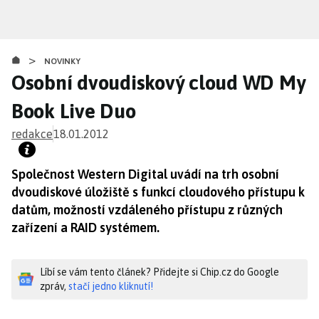
Přejít
k
hlavnímu
>
obsahu
NOVINKY
Osobní dvoudiskový cloud WD My
Book Live Duo
redakce
18.01.2012
Společnost Western Digital uvádí na trh osobní
dvoudiskové úložiště s funkcí cloudového přístupu k
datům, možností vzdáleného přístupu z různých
zařízení a RAID systémem.
Líbí se vám tento článek? Přidejte si Chip.cz do Google
zpráv,
stačí jedno kliknutí!