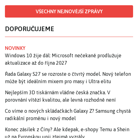
VŠECHNY NEJNOVĚJŠÍ ZPRÁVY
DOPORUČUJEME
NOVINKY
Windows 10 žije dál: Microsoft nečekaně prodlužuje
aktualizace až do října 2027
Řada Galaxy S27 se rozroste o čtvrtý model. Nový telefon
může být ideálním mixem pro masy i Ultra elitu
Nejlepším 3D tiskárnám vládne česká značka. V
porovnání vítězí kvalitou, ale levná rozhodně není
Co víme o nových skládačkách Galaxy Z? Samsung chystá
radikální proměnu i nový model
Konec zásilek z Číny? Ale kdepak, e-shopy Temu a Shein
už na Evropskou unii zřejmě vyzrály