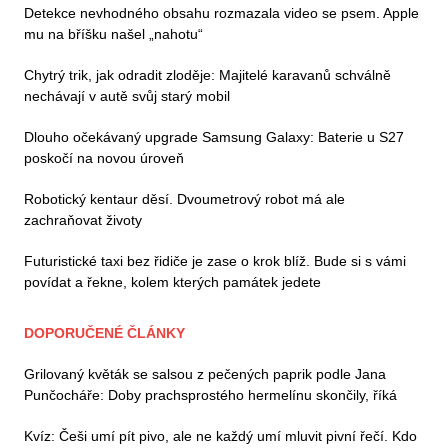
Detekce nevhodného obsahu rozmazala video se psem. Apple
mu na bříšku našel „nahotu“
Chytrý trik, jak odradit zloděje: Majitelé karavanů schválně
nechávají v autě svůj starý mobil
Dlouho očekávaný upgrade Samsung Galaxy: Baterie u S27
poskočí na novou úroveň
Robotický kentaur děsí. Dvoumetrový robot má ale
zachraňovat životy
Futuristické taxi bez řidiče je zase o krok blíž. Bude si s vámi
povídat a řekne, kolem kterých památek jedete
DOPORUČENÉ ČLÁNKY
Grilovaný květák se salsou z pečených paprik podle Jana
Punčocháře: Doby prachsprostého hermelínu skončily, říká
Kvíz: Češi umí pít pivo, ale ne každý umí mluvit pivní řečí. Kdo