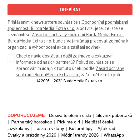
ODEBÍRAT
Přihlášením k newsletteru souhlasíte s
Obchodními podmínkami
společnosti BurdaMedia Extra s.r.o.
a potvrzujete, že jste se
seznámili se
Zásadami ochrany soukromí BurdaMedia Extra -
BurdaMedia Extra s.r.o.
bude s Vašimi údaji pracovat zejména k
organizaci a vyhodnocení akce a zasílání novinek.
Chcete navíc dostávat i další zajímavé a exkluzivní
informace od našich partnerů? Pokud souhlasíte se
zpracováním údajů k tomuto účelu podle
Zásad ochrany
soukromí BurdaMedia Extra s.r.o.
, zaškrtněte toto pole.
© 2003—2026 BurdaMedia Extra s.r.o.
DOPORUČUJEME
Děsivá telefonní čísla
|
Slovník puberťáků
|
Partnerský horoskop
|
Pick me girl
|
Nejtěžší české
jazykolamy
|
Láska a vztahy
|
Kulturní tipy
|
Ajťák radí
|
Svátky a prázdniny 2026
|
Módní trendy 2026
|
WhatsApp