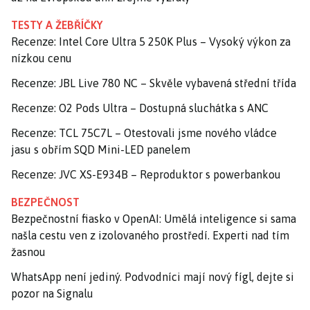
TESTY A ŽEBŘÍČKY
Recenze: Intel Core Ultra 5 250K Plus – Vysoký výkon za
nízkou cenu
Recenze: JBL Live 780 NC – Skvěle vybavená střední třída
Recenze: O2 Pods Ultra – Dostupná sluchátka s ANC
Recenze: TCL 75C7L – Otestovali jsme nového vládce
jasu s obřím SQD Mini-LED panelem
Recenze: JVC XS-E934B – Reproduktor s powerbankou
BEZPEČNOST
Bezpečnostní fiasko v OpenAI: Umělá inteligence si sama
našla cestu ven z izolovaného prostředí. Experti nad tím
žasnou
WhatsApp není jediný. Podvodníci mají nový fígl, dejte si
pozor na Signalu