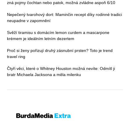
zná pojmy čochtan nebo patok, možná zvládne aspoň 6/10
Nepečený tvarohový dort: Maminčin recept díky rodinné tradici
neupadne v zapomnění
Svěží tiramisu s domácím lemon curdem a mascarpone
krémem je ideálním letním dezertem
Proč si ženy pořizují druhý zásnubní prsten? Toto je trend
travel ring
Čtyři věci, které o Whitney Houston možná nevíte: Odmítl ji
bratr Michaela Jacksona a měla milenku