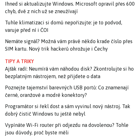
Ihned si aktualizujte Windows. Microsoft opravil přes 600
chyb, dvě z nich už se zneužívají
Tuhle klimatizaci si domů nepořizujte: je to podvod,
varuje před ní i ČOI
Nemáte signál? Možná vám právě někdo krade číslo přes
SIM kartu. Nový trik hackerů ohrožuje i Čechy
TIPY A TRIKY
Ajťák radí: Neumírá vám náhodou disk? Zkontrolujte si ho
bezplatným nástrojem, než přijdete o data
Poznejte tajemství barevných USB portů: Co znamenají
černé, oranžové a modré konektory?
Programátor si řekl dost a sám vyvinul nový nástroj. Tak
dobrý čistič Windows tu ještě nebyl
Vypínáte Wi-Fi router při odjezdu na dovolenou? Tohle
jsou důvody, proč byste měli