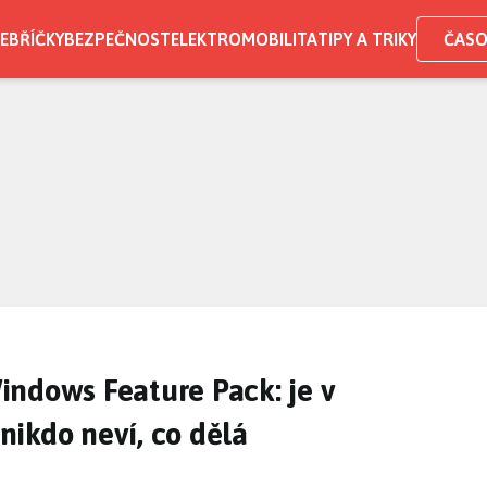
EBŘÍČKY
BEZPEČNOST
ELEKTROMOBILITA
TIPY A TRIKY
ČASO
ndows Feature Pack: je v
ikdo neví, co dělá