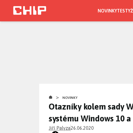
Přejít
k
NOVINKY
TESTY
Ž
hlavnímu
CHIP.CZ
obsahu
>
NOVINKY
Otazníky kolem sady Wi
systému Windows 10 a n
Jiří Palyza
26.06.2020