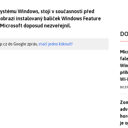
systému Windows, stojí v současnosti před
obrazí instalovaný balíček Windows Feature
 Microsoft doposud nezveřejnil.
DO
hip.cz do Google zpráv,
stačí jedno kliknutí!
Mic
Mic
fal
Win
při
Wi-
BEZ
Zom
Zom
adv
hor
je 