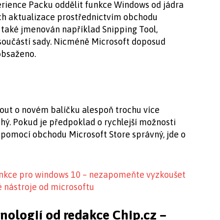
rience Packu oddělit funkce Windows od jádra
ch aktualizace prostřednictvím obchodu
yl také jmenován například Snipping Tool,
t součástí sady. Nicméně Microsoft doposud
obsaženo.
ut o novém balíčku alespoň trochu více
hý. Pokud je předpoklad o rychlejší možnosti
pomocí obchodu Microsoft Store správný, jde o
funkce pro windows 10 – nezapomeňte vyzkoušet
vé nástroje od microsoftu
hnologií od redakce Chip.cz –