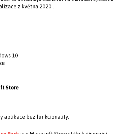
lizace z května 2020 .
dows 10
ze
ft Store
 aplikace bez funkcionality.
nce Pack
je v Microsoft Store stále k dispozici.