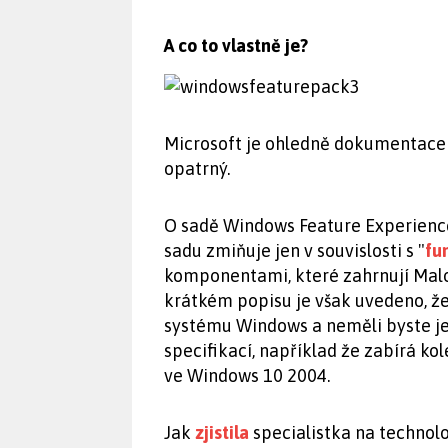
A co to vlastně je?
Microsoft je ohledně dokumentace 
opatrný.
O sadě Windows Feature Experience 
sadu zmiňuje jen v souvislosti s "
fu
komponentami, které zahrnují Mal
krátkém popisu je však uvedeno, že
systému Windows a neměli byste jej 
specifikací, například že zabírá 
ve Windows 10 2004.
Jak
zjistila
specialistka na technol