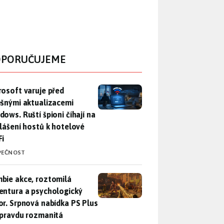
PORUČUJEME
rosoft varuje před falešnými aktualizacemi Windows. Ruští špio
rosoft varuje před
ešnými aktualizacemi
dows. Ruští špioni číhají na
hlášení hostů k hotelové
Fi
PEČNOST
bie akce, roztomilá adventura a psychologický horor. Srpnová
bie akce, roztomilá
entura a psychologický
or. Srpnová nabídka PS Plus
opravdu rozmanitá