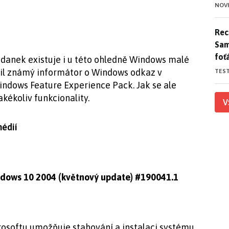
NOV
Rece
Rece
Sam
foť
danek existuje i u této ohledně Windows malé
vil známý informátor o Windows odkaz v
TES
Windows Feature Experience Pack. Jak se ale
jakékoliv funkcionality.
V
médií
indows 10 2004 (květnový update) #190041.1
rosoftu umožňuje stahování a instalaci systému