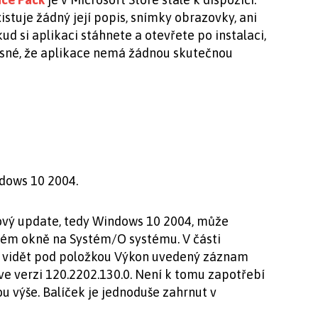
stuje žádný její popis, snímky obrazovky, ani
kud si aplikaci stáhnete a otevřete po instalaci,
jasné, že aplikace nemá žádnou skutečnou
ndows 10 2004.
nový update, tedy Windows 10 2004, může
ném okně na Systém/O systému. V části
 vidět pod položkou Výkon uvedený záznam
e verzi 120.2202.130.0. Není k tomu zapotřebí
ou výše. Balíček je jednoduše zahrnut v