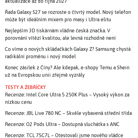
aktualizace až do října 2027
Řada Galaxy S27 se rozroste o čtvrtý model. Nový telefon
může být ideálním mixem pro masy i Ultra elitu
Nejlepším 3D tiskárnám vládne česká značka. V
porovnání vítězí kvalitou, ale levná rozhodně není
Co víme o nových skládačkách Galaxy Z? Samsung chystá
radikální proměnu i nový model
Konec zásilek z Číny? Ale kdepak, e-shopy Temu a Shein
už na Evropskou unii zřejmě vyzrály
TESTY A ŽEBŘÍČKY
Recenze: Intel Core Ultra 5 250K Plus – Vysoký výkon za
nízkou cenu
Recenze: JBL Live 780 NC – Skvěle vybavená střední třída
Recenze: O2 Pods Ultra – Dostupná sluchátka s ANC
Recenze: TCL 75C7L – Otestovali jsme nového vládce