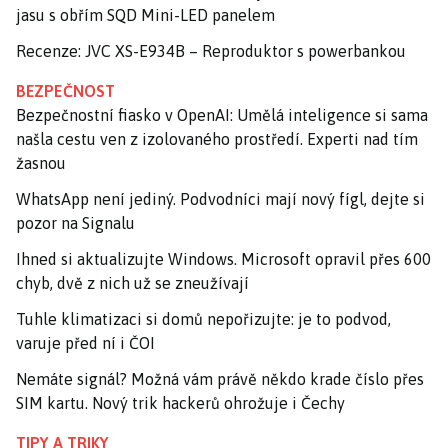
jasu s obřím SQD Mini-LED panelem
Recenze: JVC XS-E934B – Reproduktor s powerbankou
BEZPEČNOST
Bezpečnostní fiasko v OpenAI: Umělá inteligence si sama
našla cestu ven z izolovaného prostředí. Experti nad tím
žasnou
WhatsApp není jediný. Podvodníci mají nový fígl, dejte si
pozor na Signalu
Ihned si aktualizujte Windows. Microsoft opravil přes 600
chyb, dvě z nich už se zneužívají
Tuhle klimatizaci si domů nepořizujte: je to podvod,
varuje před ní i ČOI
Nemáte signál? Možná vám právě někdo krade číslo přes
SIM kartu. Nový trik hackerů ohrožuje i Čechy
TIPY A TRIKY