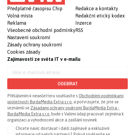
Předplatné časopisu Chip
Redakce a kontakty
Volná místa
Redakční etický kodex
Reklama
Inzerce
Všeobecné obchodní podmínky
RSS
Nastavení soukromí
Zásady ochrany soukromí
Cookies zásady
Zajímavosti ze světa IT v e-mailu
ODEBÍRAT
Přihlášením k newsletteru souhlasíte s
Obchodními podmínkami
společnosti BurdaMedia Extra s.r.o.
a potvrzujete, že jste se
seznámili se
Zásadami ochrany soukromí BurdaMedia Extra -
BurdaMedia Extra s.r.o.
bude s Vašimi údaji pracovat zejména k
organizaci a vyhodnocení akce a zasílání novinek.
Chcete navíc dostávat i další zajímavé a exkluzivní
informace od našich partnerů? Pokud souhlasíte se