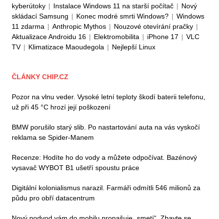
kyberútoky
|
Instalace Windows 11 na starší počítač
|
Nový
skládací Samsung
|
Konec modré smrti Windows?
|
Windows
11 zdarma
|
Anthropic Mythos
|
Nouzové otevírání pračky
|
Aktualizace Androidu 16
|
Elektromobilita
|
iPhone 17
|
VLC
TV
|
Klimatizace Maoudegola
|
Nejlepší Linux
ČLÁNKY CHIP.CZ
Pozor na vlnu veder. Vysoké letní teploty škodí baterii telefonu,
už při 45 °C hrozí její poškození
BMW porušilo starý slib. Po nastartování auta na vás vyskočí
reklama se Spider-Manem
Recenze: Hodíte ho do vody a můžete odpočívat. Bazénový
vysavač WYBOT B1 ušetří spoustu práce
Digitální kolonialismus narazil. Farmáři odmítli 546 milionů za
půdu pro obří datacentrum
Nový podvod vám do mobilu propašuje „smetí“. Zbavte se