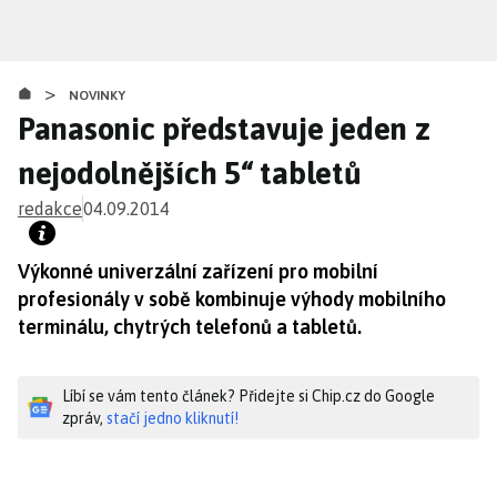
Přejít
k
hlavnímu
>
obsahu
NOVINKY
Panasonic představuje jeden z
nejodolnějších 5“ tabletů
redakce
04.09.2014
Výkonné univerzální zařízení pro mobilní
profesionály v sobě kombinuje výhody mobilního
terminálu, chytrých telefonů a tabletů.
Líbí se vám tento článek? Přidejte si Chip.cz do Google
zpráv,
stačí jedno kliknutí!