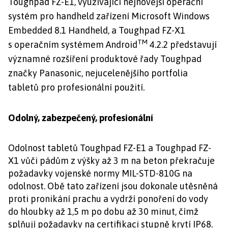
Toughpad FZ-E1, využívající nejnovější operační
systém pro handheld zařízení Microsoft Windows
Embedded 8.1 Handheld, a Toughpad FZ-X1
TM
s operačním systémem Android
4.2.2 představují
významné rozšíření produktové řady Toughpad
značky Panasonic, nejucelenějšího portfolia
tabletů pro profesionální použití.
Odolný, zabezpečený, profesionální
Odolnost tabletů Toughpad FZ-E1 a Toughpad FZ-
X1 vůči pádům z výšky až 3 m na beton překračuje
požadavky vojenské normy MIL-STD-810G na
odolnost. Obě tato zařízení jsou dokonale utěsněná
proti pronikání prachu a vydrží ponoření do vody
do hloubky až 1,5 m po dobu až 30 minut, čímž
splňují požadavky na certifikaci stupně krytí IP68.