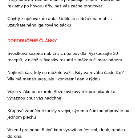
reklamy po hovoru dřív, než vás začne otravovat
Chytrý zlepšovák do auta: Udělejte si držák na mobil z
uzavíratelného igelitového sáčku
DOPORUČENÉ ČLÁNKY
Švestková sezona nabízí víc než povidla. Vyzkoušejte 30
receptů, v nichž si švestky rozumí s mákem či marcipánem
Nejhorší čas, kdy se můžete vážit. Kdy vám váha často lže?
Vliv má menstruace, ale i konkrétní den v týdnu
Vejce v láku od okurek: Bezezbytkový trik pro pikantní a
výraznou chuť vás nadchne
Křupavé zapečené tortilly s vejci, sýrem a šunkou připravíte na
jednom plechu
Víkend pro sebe: 5 tipů kam vyrazit na festival, drink, rande a
do kina