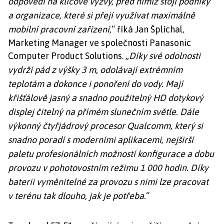
odpovědí na klíčové výzvy, před nimiž stojí podniky
a organizace, které si přejí využívat maximálně
mobilní pracovní zařízení,
“ říká
Jan Šplíchal,
Marketing Manager ve společnosti Panasonic
Computer Product Solutions
. „
Díky své odolnosti
vydrží pád z výšky 3 m, odolávají extrémním
teplotám a dokonce i ponoření do vody. Mají
křišťálově jasný a snadno použitelný HD dotykový
displej čitelný na přímém slunečním světle. Dále
výkonný čtyřjádrový procesor Qualcomm, který si
snadno poradí s moderními aplikacemi, nejširší
paletu profesionálních možností konfigurace a dobu
provozu v pohotovostním režimu 1 000 hodin. Díky
baterii vyměnitelné za provozu s nimi lze pracovat
v terénu tak dlouho, jak je potřeba.
“