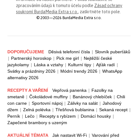
zpracováním údajů k tomuto účelu podle
Zásad ochrany
soukromí BurdaMedia Extra s.r.o.
, zaškrtněte toto pole.
© 2003—2026 BurdaMedia Extra s.r.o.
DOPORUČUJEME
Děsivá telefonní čísla
|
Slovník puberťáků
|
Partnerský horoskop
|
Pick me girl
|
Nejtěžší české
jazykolamy
|
Láska a vztahy
|
Kulturní tipy
|
Ajťák radí
|
Svátky a prázdniny 2026
|
Módní trendy 2026
|
WhatsApp
alternativy 2026
RECEPTY A VAŘENÍ
Vepřová panenka
|
Fazolky na
smetaně
|
Čokoládové muffiny
|
Banánový chlebíček
|
Chili
con carne
|
Sportovní nápoj
|
Zálivky na salát
|
Jahodový
džem
|
Zelná polévka
|
Třešňová bublanina
|
Sekaná recept
|
Perník
|
Lečo
|
Recepty s rybízem
|
Domácí housky
|
Zapečené brambory s uzeným
AKTUÁLNÍ TÉMATA
Jak nastavit Wi-Fi
|
Varování před