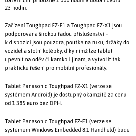
baterií činí přibližně 1 000 hodin a doba hovoru
23 hodin.
Zařízení Toughpad FZ-E1 a Toughpad FZ-X1 jsou
podporována širokou řadou příslušenství –
k dispozici jsou pouzdra, poutka na ruku, držáky do
vozidel a stolní kolébky, díky nimž lze tablet
upevnit na oděv či kamkoli jinam, a vytvořit tak
praktické řešení pro mobilní profesionály.
Tablet Panasonic Toughpad FZ-X1 (verze se
systémem Android
) je dostupný okamžitě za cenu
od 1 385 euro bez DPH.
Tablet Panasonic Toughpad FZ-E1 (verze se
systémem Windows Embedded 8.1 Handheld) bude