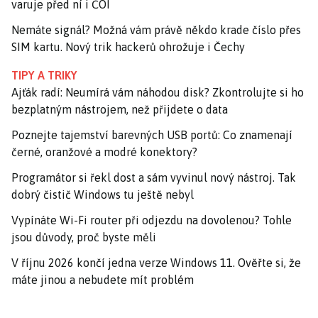
varuje před ní i ČOI
Nemáte signál? Možná vám právě někdo krade číslo přes
SIM kartu. Nový trik hackerů ohrožuje i Čechy
TIPY A TRIKY
Ajťák radí: Neumírá vám náhodou disk? Zkontrolujte si ho
bezplatným nástrojem, než přijdete o data
Poznejte tajemství barevných USB portů: Co znamenají
černé, oranžové a modré konektory?
Programátor si řekl dost a sám vyvinul nový nástroj. Tak
dobrý čistič Windows tu ještě nebyl
Vypínáte Wi-Fi router při odjezdu na dovolenou? Tohle
jsou důvody, proč byste měli
V říjnu 2026 končí jedna verze Windows 11. Ověřte si, že
máte jinou a nebudete mít problém