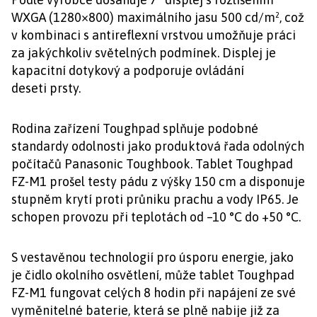
WXGA (1280×800) maximálního jasu 500 cd/m², což
v kombinaci s antireflexní vrstvou umožňuje práci
za jakýchkoliv světelných podmínek. Displej je
kapacitní dotykový a podporuje ovládání
deseti prsty.
Rodina zařízení Toughpad splňuje podobné
standardy odolnosti jako produktová řada odolných
počítačů Panasonic Toughbook. Tablet Toughpad
FZ-M1 prošel testy pádu z výšky 150 cm a disponuje
stupněm krytí proti průniku prachu a vody IP65. Je
schopen provozu při teplotách od –10 °C do +50 °C.
S vestavěnou technologií pro úsporu energie, jako
je čidlo okolního osvětlení, může tablet Toughpad
FZ-M1 fungovat celých 8 hodin při napájení ze své
vyměnitelné baterie, která se plně nabije již za