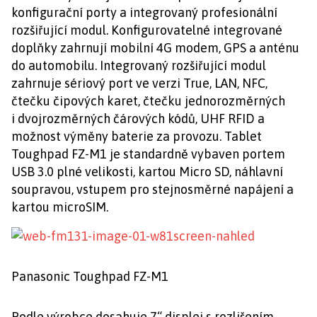
konfigurační porty a integrovaný profesionální
rozšiřující modul. Konfigurovatelné integrované
doplňky zahrnují mobilní 4G modem, GPS a anténu
do automobilu. Integrovaný rozšiřující modul
zahrnuje sériový port ve verzi True, LAN, NFC,
čtečku čipových karet, čtečku jednorozměrných
i dvojrozměrných čárových kódů, UHF RFID a
možnost výměny baterie za provozu. Tablet
Toughpad FZ-M1 je standardně vybaven portem
USB 3.0 plné velikosti, kartou Micro SD, náhlavní
soupravou, vstupem pro stejnosměrné napájení a
kartou microSIM.
Panasonic Toughpad FZ-M1
Podle výrobce dosahuje 7“ displej s rozlišením