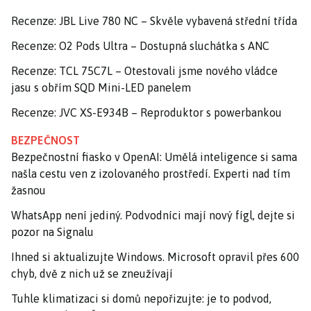
Recenze: JBL Live 780 NC – Skvěle vybavená střední třída
Recenze: O2 Pods Ultra – Dostupná sluchátka s ANC
Recenze: TCL 75C7L – Otestovali jsme nového vládce
jasu s obřím SQD Mini-LED panelem
Recenze: JVC XS-E934B – Reproduktor s powerbankou
BEZPEČNOST
Bezpečnostní fiasko v OpenAI: Umělá inteligence si sama
našla cestu ven z izolovaného prostředí. Experti nad tím
žasnou
WhatsApp není jediný. Podvodníci mají nový fígl, dejte si
pozor na Signalu
Ihned si aktualizujte Windows. Microsoft opravil přes 600
chyb, dvě z nich už se zneužívají
Tuhle klimatizaci si domů nepořizujte: je to podvod,