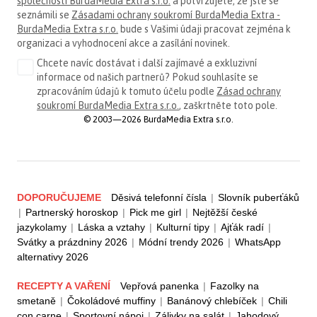
společnosti BurdaMedia Extra s.r.o.
a potvrzujete, že jste se
seznámili se
Zásadami ochrany soukromí BurdaMedia Extra -
BurdaMedia Extra s.r.o.
bude s Vašimi údaji pracovat zejména k
organizaci a vyhodnocení akce a zasílání novinek.
Chcete navíc dostávat i další zajímavé a exkluzivní
informace od našich partnerů? Pokud souhlasíte se
zpracováním údajů k tomuto účelu podle
Zásad ochrany
soukromí BurdaMedia Extra s.r.o.
, zaškrtněte toto pole.
© 2003—2026 BurdaMedia Extra s.r.o.
DOPORUČUJEME
Děsivá telefonní čísla
|
Slovník puberťáků
|
Partnerský horoskop
|
Pick me girl
|
Nejtěžší české
jazykolamy
|
Láska a vztahy
|
Kulturní tipy
|
Ajťák radí
|
Svátky a prázdniny 2026
|
Módní trendy 2026
|
WhatsApp
alternativy 2026
RECEPTY A VAŘENÍ
Vepřová panenka
|
Fazolky na
smetaně
|
Čokoládové muffiny
|
Banánový chlebíček
|
Chili
con carne
|
Sportovní nápoj
|
Zálivky na salát
|
Jahodový