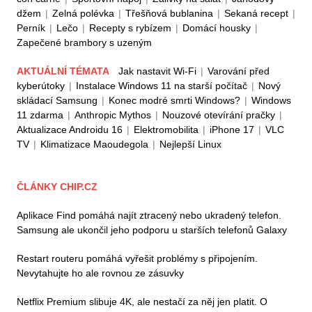
džem
|
Zelná polévka
|
Třešňová bublanina
|
Sekaná recept
|
Perník
|
Lečo
|
Recepty s rybízem
|
Domácí housky
|
Zapečené brambory s uzeným
AKTUÁLNÍ TÉMATA
Jak nastavit Wi-Fi
|
Varování před
kyberútoky
|
Instalace Windows 11 na starší počítač
|
Nový
skládací Samsung
|
Konec modré smrti Windows?
|
Windows
11 zdarma
|
Anthropic Mythos
|
Nouzové otevírání pračky
|
Aktualizace Androidu 16
|
Elektromobilita
|
iPhone 17
|
VLC
TV
|
Klimatizace Maoudegola
|
Nejlepší Linux
ČLÁNKY CHIP.CZ
Aplikace Find pomáhá najít ztracený nebo ukradený telefon.
Samsung ale ukončil jeho podporu u starších telefonů Galaxy
Restart routeru pomáhá vyřešit problémy s připojením.
Nevytahujte ho ale rovnou ze zásuvky
Netflix Premium slibuje 4K, ale nestačí za něj jen platit. O