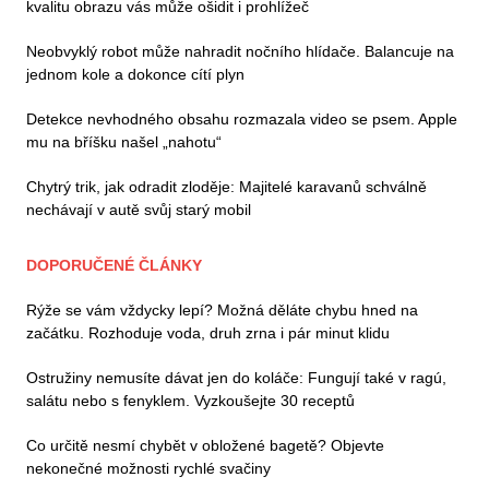
kvalitu obrazu vás může ošidit i prohlížeč
Neobvyklý robot může nahradit nočního hlídače. Balancuje na
jednom kole a dokonce cítí plyn
Detekce nevhodného obsahu rozmazala video se psem. Apple
mu na bříšku našel „nahotu“
Chytrý trik, jak odradit zloděje: Majitelé karavanů schválně
nechávají v autě svůj starý mobil
DOPORUČENÉ ČLÁNKY
Rýže se vám vždycky lepí? Možná děláte chybu hned na
začátku. Rozhoduje voda, druh zrna i pár minut klidu
Ostružiny nemusíte dávat jen do koláče: Fungují také v ragú,
salátu nebo s fenyklem. Vyzkoušejte 30 receptů
Co určitě nesmí chybět v obložené bagetě? Objevte
nekonečné možnosti rychlé svačiny