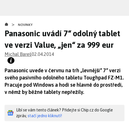
Přejít
k
hlavnímu
>
obsahu
NOVINKY
Panasonic uvádí 7“ odolný tablet
ve verzi Value, „jen“ za 999 eur
Michal Bareš
02.04.2014
Panasonic uvede v červnu na trh „levnější“ 7“ verzi
svého pasivního odolného tabletu Toughpad FZ-M1.
Pracuje pod Windows a hodí se hlavně do prostředí,
v němž by běžné tablety nepřežily.
Líbí se vám tento článek? Přidejte si Chip.cz do Google
zpráv,
stačí jedno kliknutí!