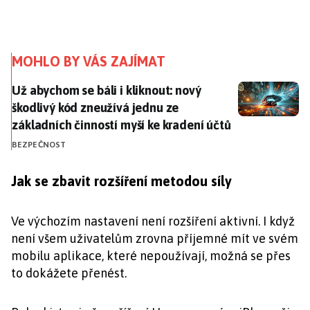
MOHLO BY VÁS ZAJÍMAT
Už abychom se báli i kliknout: nový škodlivý kód zneu
Už abychom se báli i kliknout: nový
škodlivý kód zneužívá jednu ze
základních činností myší ke kradení účtů
BEZPEČNOST
Jak se zbavit rozšíření metodou síly
Ve výchozím nastavení není rozšíření aktivní. I když
není všem uživatelům zrovna příjemné mít ve svém
mobilu aplikace, které nepoužívají, možná se přes
to dokážete přenést.