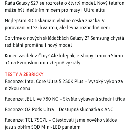
Řada Galaxy S27 se rozroste o čtvrtý model. Nový telefon
může být ideálním mixem pro masy i Ultra elitu
Nejlepším 3D tiskárnám vládne česká značka. V
porovnání vítězí kvalitou, ale levná rozhodně není
Co víme o nových skládačkách Galaxy Z? Samsung chystá
radikální proměnu i nový model
Konec zásilek z Číny? Ale kdepak, e-shopy Temu a Shein
už na Evropskou unii zřejmě vyzrály
TESTY A ŽEBŘÍČKY
Recenze: Intel Core Ultra 5 250K Plus – Vysoký výkon za
nízkou cenu
Recenze: JBL Live 780 NC – Skvěle vybavená střední třída
Recenze: O2 Pods Ultra – Dostupná sluchátka s ANC
Recenze: TCL 75C7L – Otestovali jsme nového vládce
jasu s obřím SQD Mini-LED panelem