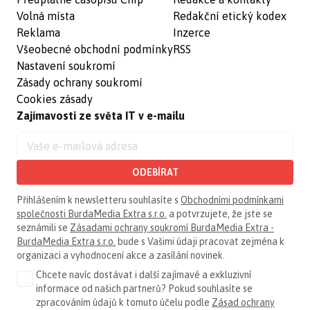
Volná místa
Redakční etický kodex
Reklama
Inzerce
Všeobecné obchodní podmínky
RSS
Nastavení soukromí
Zásady ochrany soukromí
Cookies zásady
Zajímavosti ze světa IT v e-mailu
ODEBÍRAT
Přihlášením k newsletteru souhlasíte s
Obchodními podmínkami
společnosti BurdaMedia Extra s.r.o.
a potvrzujete, že jste se
seznámili se
Zásadami ochrany soukromí BurdaMedia Extra -
BurdaMedia Extra s.r.o.
bude s Vašimi údaji pracovat zejména k
organizaci a vyhodnocení akce a zasílání novinek.
Chcete navíc dostávat i další zajímavé a exkluzivní
informace od našich partnerů? Pokud souhlasíte se
zpracováním údajů k tomuto účelu podle
Zásad ochrany