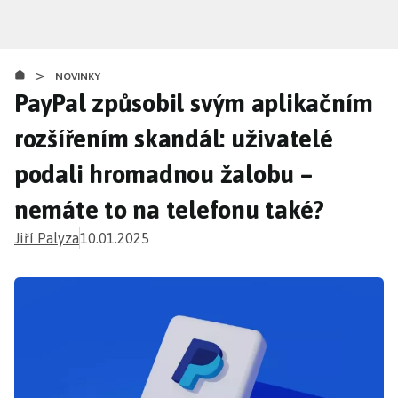
Přejít
k
hlavnímu
>
obsahu
NOVINKY
PayPal způsobil svým aplikačním
rozšířením skandál: uživatelé
podali hromadnou žalobu –
nemáte to na telefonu také?
Jiří Palyza
10.01.2025