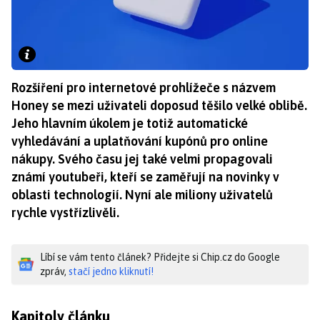
Rozšíření pro internetové prohlížeče s názvem
Honey se mezi uživateli doposud těšilo velké oblibě.
Jeho hlavním úkolem je totiž automatické
vyhledávání a uplatňování kupónů pro online
nákupy. Svého času jej také velmi propagovali
známí youtubeři, kteří se zaměřují na novinky v
oblasti technologií. Nyní ale miliony uživatelů
rychle vystřízlivěli.
Líbí se vám tento článek? Přidejte si Chip.cz do Google
zpráv,
stačí jedno kliknutí!
Kapitoly článku