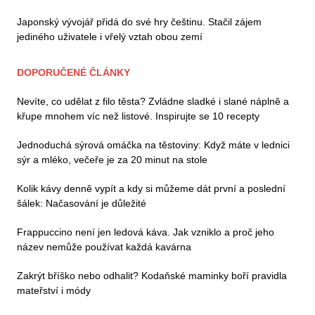
Japonský vývojář přidá do své hry češtinu. Stačil zájem
jediného uživatele i vřelý vztah obou zemí
DOPORUČENÉ ČLÁNKY
Nevíte, co udělat z filo těsta? Zvládne sladké i slané náplně a
křupe mnohem víc než listové. Inspirujte se 10 recepty
Jednoduchá sýrová omáčka na těstoviny: Když máte v lednici
sýr a mléko, večeře je za 20 minut na stole
Kolik kávy denně vypít a kdy si můžeme dát první a poslední
šálek: Načasování je důležité
Frappuccino není jen ledová káva. Jak vzniklo a proč jeho
název nemůže používat každá kavárna
Zakrýt bříško nebo odhalit? Kodaňské maminky boří pravidla
mateřství i módy