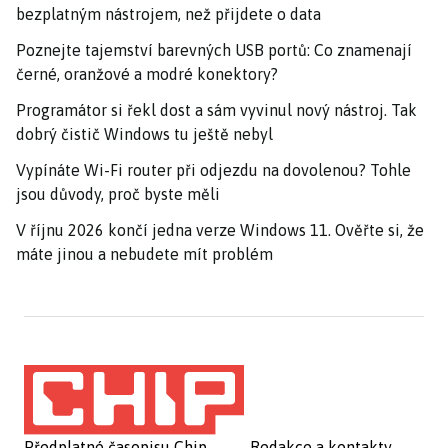
bezplatným nástrojem, než přijdete o data
Poznejte tajemství barevných USB portů: Co znamenají
černé, oranžové a modré konektory?
Programátor si řekl dost a sám vyvinul nový nástroj. Tak
dobrý čistič Windows tu ještě nebyl
Vypínáte Wi-Fi router při odjezdu na dovolenou? Tohle
jsou důvody, proč byste měli
V říjnu 2026 končí jedna verze Windows 11. Ověřte si, že
máte jinou a nebudete mít problém
Předplatné časopisu Chip
Redakce a kontakty