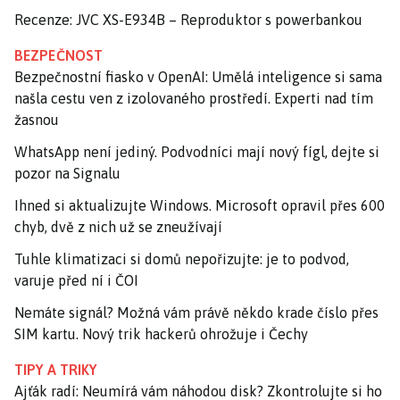
Recenze: JVC XS-E934B – Reproduktor s powerbankou
BEZPEČNOST
Bezpečnostní fiasko v OpenAI: Umělá inteligence si sama
našla cestu ven z izolovaného prostředí. Experti nad tím
žasnou
WhatsApp není jediný. Podvodníci mají nový fígl, dejte si
pozor na Signalu
Ihned si aktualizujte Windows. Microsoft opravil přes 600
chyb, dvě z nich už se zneužívají
Tuhle klimatizaci si domů nepořizujte: je to podvod,
varuje před ní i ČOI
Nemáte signál? Možná vám právě někdo krade číslo přes
SIM kartu. Nový trik hackerů ohrožuje i Čechy
TIPY A TRIKY
Ajťák radí: Neumírá vám náhodou disk? Zkontrolujte si ho