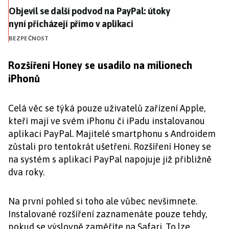
Objevil se další podvod na PayPal: útoky nyní přicháze
Objevil se další podvod na PayPal: útoky
nyní přicházejí přímo v aplikaci
BEZPEČNOST
Rozšíření Honey se usadilo na milionech
iPhonů
Celá věc se týká pouze uživatelů zařízení Apple,
kteří mají ve svém iPhonu či iPadu instalovanou
aplikaci PayPal. Majitelé smartphonu s Androidem
zůstali pro tentokrát ušetřeni. Rozšíření Honey se
na systém s aplikací PayPal napojuje již přibližně
dva roky.
Na první pohled si toho ale vůbec nevšimnete.
Instalované rozšíření zaznamenáte pouze tehdy,
pokud se výslovně zaměříte na Safari. To lze