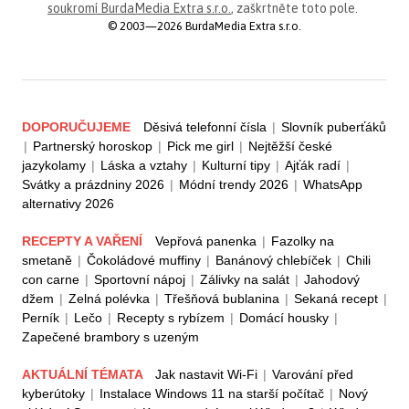
soukromí BurdaMedia Extra s.r.o.
, zaškrtněte toto pole.
© 2003—2026 BurdaMedia Extra s.r.o.
DOPORUČUJEME
Děsivá telefonní čísla
|
Slovník puberťáků
|
Partnerský horoskop
|
Pick me girl
|
Nejtěžší české
jazykolamy
|
Láska a vztahy
|
Kulturní tipy
|
Ajťák radí
|
Svátky a prázdniny 2026
|
Módní trendy 2026
|
WhatsApp
alternativy 2026
RECEPTY A VAŘENÍ
Vepřová panenka
|
Fazolky na
smetaně
|
Čokoládové muffiny
|
Banánový chlebíček
|
Chili
con carne
|
Sportovní nápoj
|
Zálivky na salát
|
Jahodový
džem
|
Zelná polévka
|
Třešňová bublanina
|
Sekaná recept
|
Perník
|
Lečo
|
Recepty s rybízem
|
Domácí housky
|
Zapečené brambory s uzeným
AKTUÁLNÍ TÉMATA
Jak nastavit Wi-Fi
|
Varování před
kyberútoky
|
Instalace Windows 11 na starší počítač
|
Nový