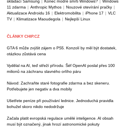
skládací Samsung
|
Konec modré smrti Windows?
|
Windows
11 zdarma
|
Anthropic Mythos
|
Nouzové otevírání pračky
|
Aktualizace Androidu 16
|
Elektromobilita
|
iPhone 17
|
VLC
TV
|
Klimatizace Maoudegola
|
Nejlepší Linux
ČLÁNKY CHIP.CZ
GTA 6 může zvýšit zájem o PS5. Konzolí by měl být dostatek,
otázkou zůstává cena
Vydělal na AI, teď střeží přírodu. Šéf OpenAI poslal přes 100
milionů na záchranu slavného orlího páru
Návod: Zachraňte staré fotografie zdarma a bez skeneru.
Potřebujete jen negativ a dva mobily
Ušetřete peníze při používání lednice. Jednoduchá pravidla
bohužel skoro nikdo nedodržuje
Začala platit evropská regulace umělé inteligence. AI obsah
musí být označený, jinak hrozí astronomické pokuty