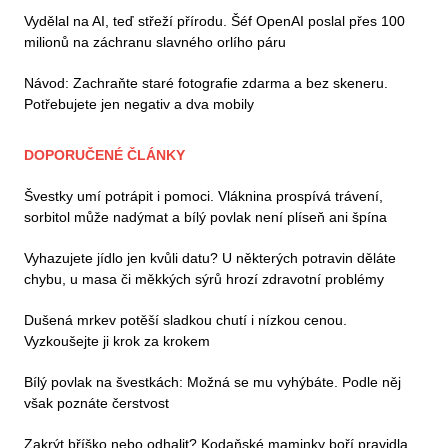
Vydělal na AI, teď střeží přírodu. Šéf OpenAI poslal přes 100
milionů na záchranu slavného orlího páru
Návod: Zachraňte staré fotografie zdarma a bez skeneru.
Potřebujete jen negativ a dva mobily
DOPORUČENÉ ČLÁNKY
Švestky umí potrápit i pomoci. Vláknina prospívá trávení,
sorbitol může nadýmat a bílý povlak není plíseň ani špína
Vyhazujete jídlo jen kvůli datu? U některých potravin děláte
chybu, u masa či měkkých sýrů hrozí zdravotní problémy
Dušená mrkev potěší sladkou chutí i nízkou cenou.
Vyzkoušejte ji krok za krokem
Bílý povlak na švestkách: Možná se mu vyhýbáte. Podle něj
však poznáte čerstvost
Zakrýt bříško nebo odhalit? Kodaňské maminky boří pravidla