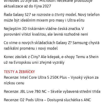
Windows 10 žije dál: Microsoft nečekaně prodlužuje
aktualizace až do října 2027
Řada Galaxy S27 se rozroste o čtvrtý model. Nový telefon
může být ideálním mixem pro masy i Ultra elitu
Nejlepším 3D tiskárnám vládne česká značka. V
porovnání vítězí kvalitou, ale levná rozhodně není
Co víme o nových skládačkách Galaxy Z? Samsung chystá
radikální proměnu i nový model
Konec zásilek z Číny? Ale kdepak, e-shopy Temu a Shein
už na Evropskou unii zřejmě vyzrály
TESTY A ŽEBŘÍČKY
Recenze: Intel Core Ultra 5 250K Plus – Vysoký výkon za
nízkou cenu
Recenze: JBL Live 780 NC – Skvěle vybavená střední třída
Recenze: O2 Pods Ultra – Dostupná sluchátka s ANC