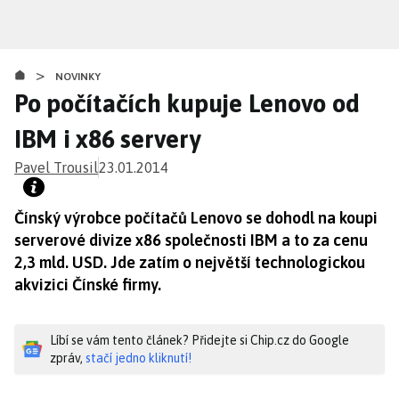
Přejít
k
hlavnímu
>
obsahu
NOVINKY
Po počítačích kupuje Lenovo od
IBM i x86 servery
Pavel Trousil
23.01.2014
Čínský výrobce počítačů Lenovo se dohodl na koupi
serverové divize x86 společnosti IBM a to za cenu
2,3 mld. USD. Jde zatím o největší technologickou
akvizici Čínské firmy.
Líbí se vám tento článek? Přidejte si Chip.cz do Google
zpráv,
stačí jedno kliknutí!