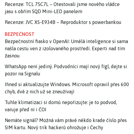
Recenze: TCL 75C7L – Otestovali jsme nového vládce
jasu s obřím SQD Mini-LED panelem
Recenze: JVC XS-E934B – Reproduktor s powerbankou
BEZPEČNOST
Bezpečnostní fiasko v OpenAI: Umělá inteligence si sama
našla cestu ven z izolovaného prostředí. Experti nad tím
žasnou
WhatsApp není jediný. Podvodníci mají nový fígl, dejte si
pozor na Signalu
Ihned si aktualizujte Windows. Microsoft opravil přes 600
chyb, dvě z nich už se zneužívají
Tuhle klimatizaci si domů nepořizujte: je to podvod,
varuje před ní i ČOI
Nemáte signál? Možná vám právě někdo krade číslo přes
SIM kartu. Nový trik hackerů ohrožuje i Čechy