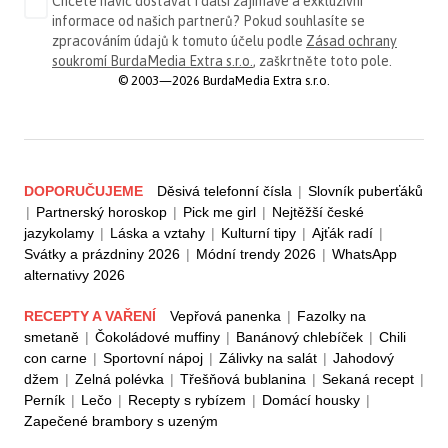
Chcete navíc dostávat i další zajímavé a exkluzivní
informace od našich partnerů? Pokud souhlasíte se
zpracováním údajů k tomuto účelu podle
Zásad ochrany
soukromí BurdaMedia Extra s.r.o.
, zaškrtněte toto pole.
© 2003—2026 BurdaMedia Extra s.r.o.
DOPORUČUJEME
Děsivá telefonní čísla
|
Slovník puberťáků
|
Partnerský horoskop
|
Pick me girl
|
Nejtěžší české
jazykolamy
|
Láska a vztahy
|
Kulturní tipy
|
Ajťák radí
|
Svátky a prázdniny 2026
|
Módní trendy 2026
|
WhatsApp
alternativy 2026
RECEPTY A VAŘENÍ
Vepřová panenka
|
Fazolky na
smetaně
|
Čokoládové muffiny
|
Banánový chlebíček
|
Chili
con carne
|
Sportovní nápoj
|
Zálivky na salát
|
Jahodový
džem
|
Zelná polévka
|
Třešňová bublanina
|
Sekaná recept
|
Perník
|
Lečo
|
Recepty s rybízem
|
Domácí housky
|
Zapečené brambory s uzeným