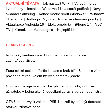
AKTUÁLNÍ TÉMATA
Jak nastavit Wi-Fi
|
Varování před
kyberútoky
|
Instalace Windows 11 na starší počítač
|
Nový
skládací Samsung
|
Konec modré smrti Windows?
|
Windows
11 zdarma
|
Anthropic Mythos
|
Nouzové otevírání pračky
|
Aktualizace Androidu 16
|
Elektromobilita
|
iPhone 17
|
VLC
TV
|
Klimatizace Maoudegola
|
Nejlepší Linux
ČLÁNKY CHIP.CZ
Robotický kentaur děsí. Dvoumetrový robot má ale
zachraňovat životy
Futuristické taxi bez řidiče je zase o krok blíž. Bude si s vámi
povídat a řekne, kolem kterých památek jedete
Google omezuje možnosti bezplatného Gmailu, zlobí se
uživatelé. V lednu ukončí odesílání zpráv z adres třetích stran
GTA 6 může zvýšit zájem o PS5. Konzolí by měl být dostatek,
otázkou zůstává cena