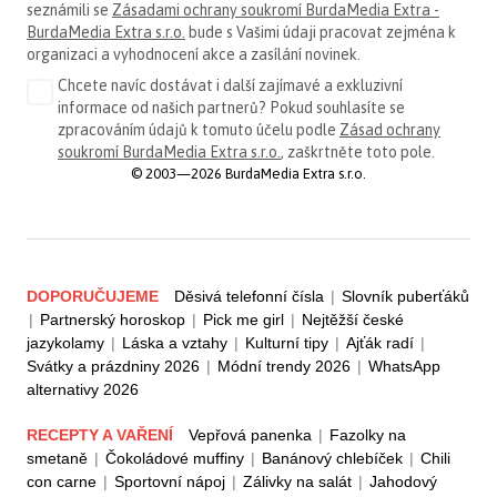
seznámili se
Zásadami ochrany soukromí BurdaMedia Extra -
BurdaMedia Extra s.r.o.
bude s Vašimi údaji pracovat zejména k
organizaci a vyhodnocení akce a zasílání novinek.
Chcete navíc dostávat i další zajímavé a exkluzivní
informace od našich partnerů? Pokud souhlasíte se
zpracováním údajů k tomuto účelu podle
Zásad ochrany
soukromí BurdaMedia Extra s.r.o.
, zaškrtněte toto pole.
© 2003—2026 BurdaMedia Extra s.r.o.
DOPORUČUJEME
Děsivá telefonní čísla
|
Slovník puberťáků
|
Partnerský horoskop
|
Pick me girl
|
Nejtěžší české
jazykolamy
|
Láska a vztahy
|
Kulturní tipy
|
Ajťák radí
|
Svátky a prázdniny 2026
|
Módní trendy 2026
|
WhatsApp
alternativy 2026
RECEPTY A VAŘENÍ
Vepřová panenka
|
Fazolky na
smetaně
|
Čokoládové muffiny
|
Banánový chlebíček
|
Chili
con carne
|
Sportovní nápoj
|
Zálivky na salát
|
Jahodový