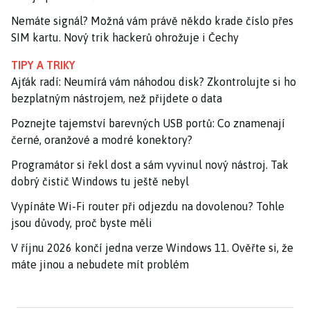
Nemáte signál? Možná vám právě někdo krade číslo přes
SIM kartu. Nový trik hackerů ohrožuje i Čechy
TIPY A TRIKY
Ajťák radí: Neumírá vám náhodou disk? Zkontrolujte si ho
bezplatným nástrojem, než přijdete o data
Poznejte tajemství barevných USB portů: Co znamenají
černé, oranžové a modré konektory?
Programátor si řekl dost a sám vyvinul nový nástroj. Tak
dobrý čistič Windows tu ještě nebyl
Vypínáte Wi-Fi router při odjezdu na dovolenou? Tohle
jsou důvody, proč byste měli
V říjnu 2026 končí jedna verze Windows 11. Ověřte si, že
máte jinou a nebudete mít problém