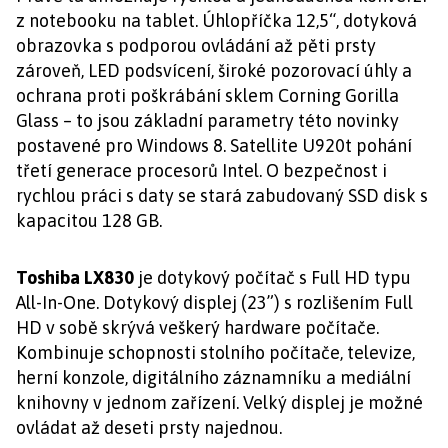
z notebooku na tablet. Úhlopříčka 12,5“, dotyková
obrazovka s podporou ovládání až pěti prsty
zároveň, LED podsvícení, široké pozorovací úhly a
ochrana proti poškrábání sklem Corning Gorilla
Glass – to jsou základní parametry této novinky
postavené pro Windows 8. Satellite U920t pohání
třetí generace procesorů Intel. O bezpečnost i
rychlou práci s daty se stará zabudovaný SSD disk s
kapacitou 128 GB.
Toshiba LX830
je dotykový počítač s Full HD typu
All-In-One. Dotykový displej (23”) s rozlišením Full
HD v sobě skrývá veškerý hardware počítače.
Kombinuje schopnosti stolního počítače, televize,
herní konzole, digitálního záznamníku a mediální
knihovny v jednom zařízení. Velký displej je možné
ovládat až deseti prsty najednou.