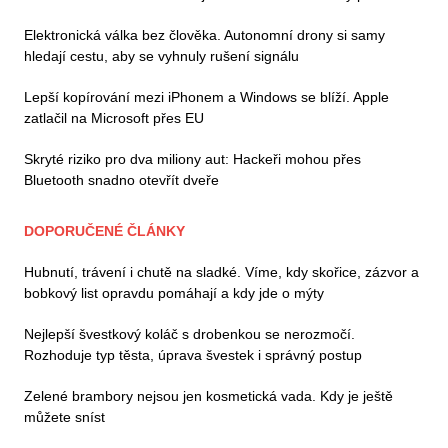
Elektronická válka bez člověka. Autonomní drony si samy
hledají cestu, aby se vyhnuly rušení signálu
Lepší kopírování mezi iPhonem a Windows se blíží. Apple
zatlačil na Microsoft přes EU
Skryté riziko pro dva miliony aut: Hackeři mohou přes
Bluetooth snadno otevřít dveře
DOPORUČENÉ ČLÁNKY
Hubnutí, trávení i chutě na sladké. Víme, kdy skořice, zázvor a
bobkový list opravdu pomáhají a kdy jde o mýty
Nejlepší švestkový koláč s drobenkou se nerozmočí.
Rozhoduje typ těsta, úprava švestek i správný postup
Zelené brambory nejsou jen kosmetická vada. Kdy je ještě
můžete sníst