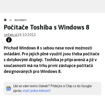
Přejít
k
hlavnímu
>
obsahu
NOVINKY
Počítače Toshiba s Windows 8
redakce
26.10.2012
Příchod Windows 8 s sebou nese nové možnosti
ovládání. Pro jejich plné využití jsou třeba počítače
s dotykovými displeji. Toshiba je připravená a již v
současnosti má na trhu první zástupce počítačů
designovaných pro Windows 8.
Líbí se vám tento článek? Přidejte si Chip.cz do Google
zpráv,
stačí jedno kliknutí!