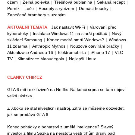
džem
|
Zelná polévka
|
Třešňová bublanina
|
Sekaná recept
|
Perník
|
Lečo
|
Recepty s rybízem
|
Domácí housky
|
Zapečené brambory s uzeným
AKTUÁLNÍ TÉMATA
Jak nastavit Wi-Fi
|
Varování před
kyberútoky
|
Instalace Windows 11 na starší počítač
|
Nový
skládací Samsung
|
Konec modré smrti Windows?
|
Windows
11 zdarma
|
Anthropic Mythos
|
Nouzové otevírání pračky
|
Aktualizace Androidu 16
|
Elektromobilita
|
iPhone 17
|
VLC
TV
|
Klimatizace Maoudegola
|
Nejlepší Linux
ČLÁNKY CHIP.CZ
GTA 6 míří exkluzivně na Netflix. Na konci srpna se tam objeví
velká ukázka
Z Xboxu se stal investiční nástroj. Zítra se můžeme dozvědět,
jak se prodává GTA 6
Konec pohádky o bohatství z umělé inteligence? Slavný
investor z filmu Sázka na nejistotu věští trhům drsný pád