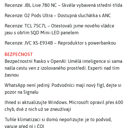
Recenze: JBL Live 780 NC – Skvěle vybavená střední třída
Recenze: O2 Pods Ultra – Dostupná sluchátka s ANC
Recenze: TCL 75C7L – Otestovali jsme nového vládce
jasu s obřím SQD Mini-LED panelem
Recenze: JVC XS-E934B – Reproduktor s powerbankou
BEZPEČNOST
Bezpečnostní fiasko v OpenAI: Umělá inteligence si sama
našla cestu ven z izolovaného prostředí. Experti nad tím
žasnou
WhatsApp není jediný. Podvodníci mají nový fígl, dejte si
pozor na Signalu
Ihned si aktualizujte Windows. Microsoft opravil přes 600
chyb, dvě z nich už se zneužívají
Tuhle klimatizaci si domů nepořizujte: je to podvod,
varuje před ní i ČOI