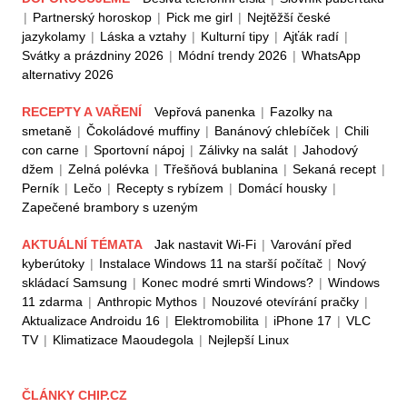
|
Partnerský horoskop
|
Pick me girl
|
Nejtěžší české
jazykolamy
|
Láska a vztahy
|
Kulturní tipy
|
Ajťák radí
|
Svátky a prázdniny 2026
|
Módní trendy 2026
|
WhatsApp
alternativy 2026
RECEPTY A VAŘENÍ
Vepřová panenka
|
Fazolky na
smetaně
|
Čokoládové muffiny
|
Banánový chlebíček
|
Chili
con carne
|
Sportovní nápoj
|
Zálivky na salát
|
Jahodový
džem
|
Zelná polévka
|
Třešňová bublanina
|
Sekaná recept
|
Perník
|
Lečo
|
Recepty s rybízem
|
Domácí housky
|
Zapečené brambory s uzeným
AKTUÁLNÍ TÉMATA
Jak nastavit Wi-Fi
|
Varování před
kyberútoky
|
Instalace Windows 11 na starší počítač
|
Nový
skládací Samsung
|
Konec modré smrti Windows?
|
Windows
11 zdarma
|
Anthropic Mythos
|
Nouzové otevírání pračky
|
Aktualizace Androidu 16
|
Elektromobilita
|
iPhone 17
|
VLC
TV
|
Klimatizace Maoudegola
|
Nejlepší Linux
ČLÁNKY CHIP.CZ