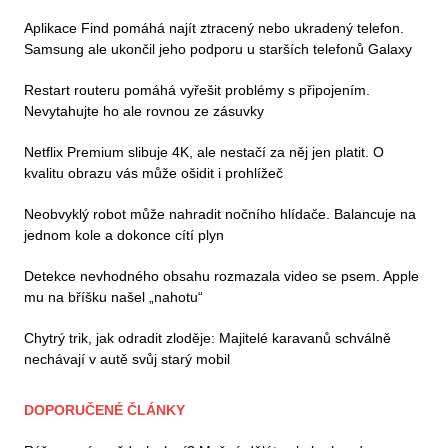
Aplikace Find pomáhá najít ztracený nebo ukradený telefon.
Samsung ale ukončil jeho podporu u starších telefonů Galaxy
Restart routeru pomáhá vyřešit problémy s připojením.
Nevytahujte ho ale rovnou ze zásuvky
Netflix Premium slibuje 4K, ale nestačí za něj jen platit. O
kvalitu obrazu vás může ošidit i prohlížeč
Neobvyklý robot může nahradit nočního hlídače. Balancuje na
jednom kole a dokonce cítí plyn
Detekce nevhodného obsahu rozmazala video se psem. Apple
mu na bříšku našel „nahotu“
Chytrý trik, jak odradit zloděje: Majitelé karavanů schválně
nechávají v autě svůj starý mobil
DOPORUČENÉ ČLÁNKY