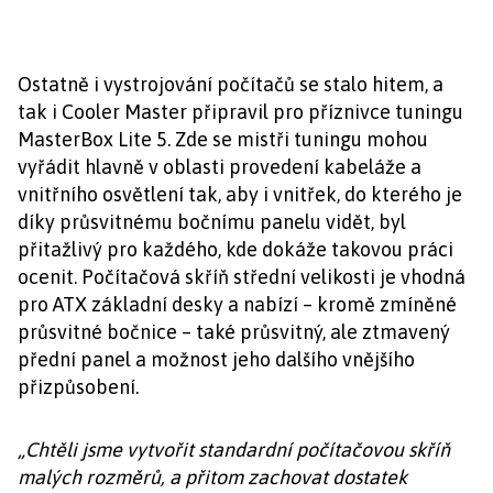
Ostatně i vystrojování počítačů se stalo hitem, a
tak i Cooler Master připravil pro příznivce tuningu
MasterBox Lite 5. Zde se mistři tuningu mohou
vyřádit hlavně v oblasti provedení kabeláže a
vnitřního osvětlení tak, aby i vnitřek, do kterého je
díky průsvitnému bočnímu panelu vidět, byl
přitažlivý pro každého, kde dokáže takovou práci
ocenit. Počítačová skříň střední velikosti je vhodná
pro ATX základní desky a nabízí – kromě zmíněné
průsvitné bočnice – také průsvitný, ale ztmavený
přední panel a možnost jeho dalšího vnějšího
přizpůsobení.
„Chtěli jsme vytvořit standardní počítačovou skříň
malých rozměrů, a přitom zachovat dostatek