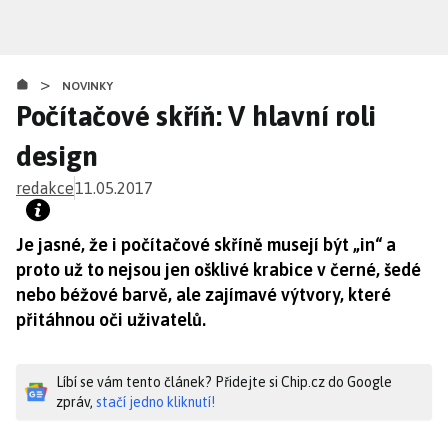
Přejít
k
hlavnímu
>
obsahu
NOVINKY
Počítačové skříň: V hlavní roli
design
redakce
11.05.2017
Je jasné, že i počítačové skříně musejí být „in“ a
proto už to nejsou jen ošklivé krabice v černé, šedé
nebo béžové barvě, ale zajímavé výtvory, které
přitáhnou oči uživatelů.
Líbí se vám tento článek? Přidejte si Chip.cz do Google
zpráv,
stačí jedno kliknutí!