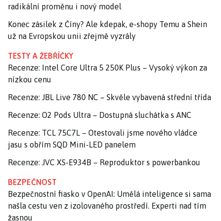
radikální proměnu i nový model
Konec zásilek z Číny? Ale kdepak, e-shopy Temu a Shein
už na Evropskou unii zřejmě vyzrály
TESTY A ŽEBŘÍČKY
Recenze: Intel Core Ultra 5 250K Plus – Vysoký výkon za
nízkou cenu
Recenze: JBL Live 780 NC – Skvěle vybavená střední třída
Recenze: O2 Pods Ultra – Dostupná sluchátka s ANC
Recenze: TCL 75C7L – Otestovali jsme nového vládce
jasu s obřím SQD Mini-LED panelem
Recenze: JVC XS-E934B – Reproduktor s powerbankou
BEZPEČNOST
Bezpečnostní fiasko v OpenAI: Umělá inteligence si sama
našla cestu ven z izolovaného prostředí. Experti nad tím
žasnou