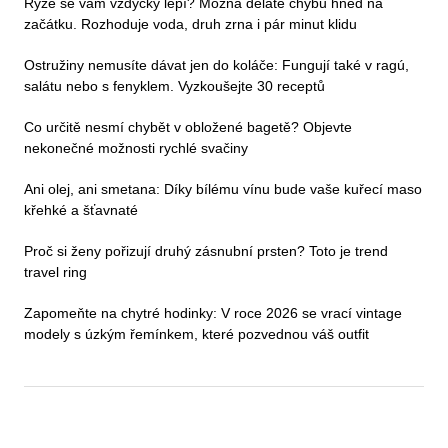
Rýže se vám vždycky lepí? Možná děláte chybu hned na
začátku. Rozhoduje voda, druh zrna i pár minut klidu
Ostružiny nemusíte dávat jen do koláče: Fungují také v ragú,
salátu nebo s fenyklem. Vyzkoušejte 30 receptů
Co určitě nesmí chybět v obložené bagetě? Objevte
nekonečné možnosti rychlé svačiny
Ani olej, ani smetana: Díky bílému vínu bude vaše kuřecí maso
křehké a šťavnaté
Proč si ženy pořizují druhý zásnubní prsten? Toto je trend
travel ring
Zapomeňte na chytré hodinky: V roce 2026 se vrací vintage
modely s úzkým řemínkem, které pozvednou váš outfit