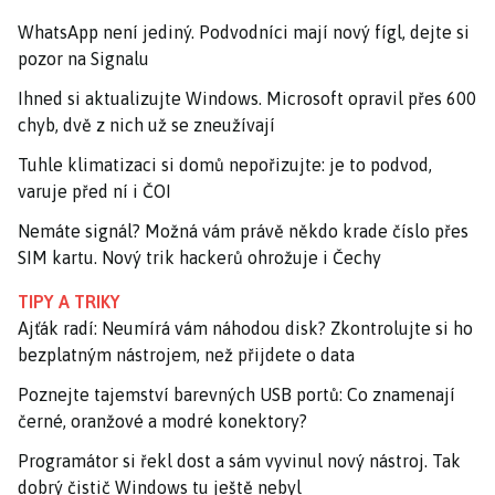
WhatsApp není jediný. Podvodníci mají nový fígl, dejte si
pozor na Signalu
Ihned si aktualizujte Windows. Microsoft opravil přes 600
chyb, dvě z nich už se zneužívají
Tuhle klimatizaci si domů nepořizujte: je to podvod,
varuje před ní i ČOI
Nemáte signál? Možná vám právě někdo krade číslo přes
SIM kartu. Nový trik hackerů ohrožuje i Čechy
TIPY A TRIKY
Ajťák radí: Neumírá vám náhodou disk? Zkontrolujte si ho
bezplatným nástrojem, než přijdete o data
Poznejte tajemství barevných USB portů: Co znamenají
černé, oranžové a modré konektory?
Programátor si řekl dost a sám vyvinul nový nástroj. Tak
dobrý čistič Windows tu ještě nebyl