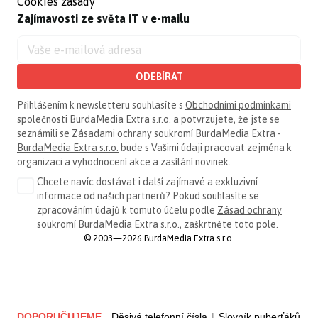
Cookies zásady
Zajímavosti ze světa IT v e-mailu
ODEBÍRAT
Přihlášením k newsletteru souhlasíte s
Obchodními podmínkami
společnosti BurdaMedia Extra s.r.o.
a potvrzujete, že jste se
seznámili se
Zásadami ochrany soukromí BurdaMedia Extra -
BurdaMedia Extra s.r.o.
bude s Vašimi údaji pracovat zejména k
organizaci a vyhodnocení akce a zasílání novinek.
Chcete navíc dostávat i další zajímavé a exkluzivní
informace od našich partnerů? Pokud souhlasíte se
zpracováním údajů k tomuto účelu podle
Zásad ochrany
soukromí BurdaMedia Extra s.r.o.
, zaškrtněte toto pole.
© 2003—2026 BurdaMedia Extra s.r.o.
DOPORUČUJEME
Děsivá telefonní čísla
|
Slovník puberťáků