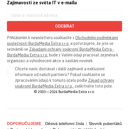
Zajímavosti ze světa IT v e-mailu
ODEBÍRAT
Přihlášením k newsletteru souhlasíte s
Obchodními podmínkami
společnosti BurdaMedia Extra s.r.o.
a potvrzujete, že jste se
seznámili se
Zásadami ochrany soukromí BurdaMedia Extra -
BurdaMedia Extra s.r.o.
bude s Vašimi údaji pracovat zejména k
organizaci a vyhodnocení akce a zasílání novinek.
Chcete navíc dostávat i další zajímavé a exkluzivní
informace od našich partnerů? Pokud souhlasíte se
zpracováním údajů k tomuto účelu podle
Zásad ochrany
soukromí BurdaMedia Extra s.r.o.
, zaškrtněte toto pole.
© 2003—2026 BurdaMedia Extra s.r.o.
DOPORUČUJEME
Děsivá telefonní čísla
|
Slovník puberťáků