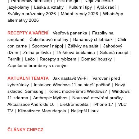
|
Partnerský horoskop
|
Pick me girl
|
Nejtěžší české
jazykolamy
|
Láska a vztahy
|
Kulturní tipy
|
Ajťák radí
|
Svátky a prázdniny 2026
|
Módní trendy 2026
|
WhatsApp
alternativy 2026
RECEPTY A VAŘENÍ
Vepřová panenka
|
Fazolky na
smetaně
|
Čokoládové muffiny
|
Banánový chlebíček
|
Chili
con carne
|
Sportovní nápoj
|
Zálivky na salát
|
Jahodový
džem
|
Zelná polévka
|
Třešňová bublanina
|
Sekaná recept
|
Perník
|
Lečo
|
Recepty s rybízem
|
Domácí housky
|
Zapečené brambory s uzeným
AKTUÁLNÍ TÉMATA
Jak nastavit Wi-Fi
|
Varování před
kyberútoky
|
Instalace Windows 11 na starší počítač
|
Nový
skládací Samsung
|
Konec modré smrti Windows?
|
Windows
11 zdarma
|
Anthropic Mythos
|
Nouzové otevírání pračky
|
Aktualizace Androidu 16
|
Elektromobilita
|
iPhone 17
|
VLC
TV
|
Klimatizace Maoudegola
|
Nejlepší Linux
ČLÁNKY CHIP.CZ