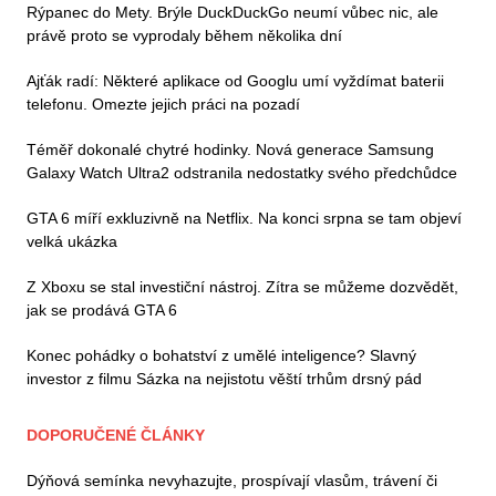
Rýpanec do Mety. Brýle DuckDuckGo neumí vůbec nic, ale
právě proto se vyprodaly během několika dní
Ajťák radí: Některé aplikace od Googlu umí vyždímat baterii
telefonu. Omezte jejich práci na pozadí
Téměř dokonalé chytré hodinky. Nová generace Samsung
Galaxy Watch Ultra2 odstranila nedostatky svého předchůdce
GTA 6 míří exkluzivně na Netflix. Na konci srpna se tam objeví
velká ukázka
Z Xboxu se stal investiční nástroj. Zítra se můžeme dozvědět,
jak se prodává GTA 6
Konec pohádky o bohatství z umělé inteligence? Slavný
investor z filmu Sázka na nejistotu věští trhům drsný pád
DOPORUČENÉ ČLÁNKY
Dýňová semínka nevyhazujte, prospívají vlasům, trávení či