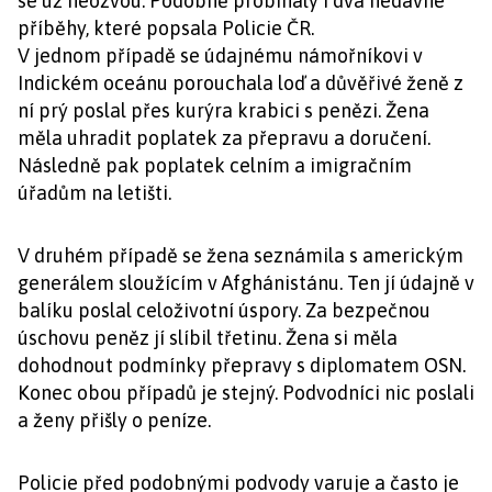
se už neozvou. Podobně probíhaly i dva nedávné
příběhy, které popsala Policie ČR.
V jednom případě se údajnému námořníkovi v
Indickém oceánu porouchala loď a důvěřivé ženě z
ní prý poslal přes kurýra krabici s penězi. Žena
měla uhradit poplatek za přepravu a doručení.
Následně pak poplatek celním a imigračním
úřadům na letišti.
V druhém případě se žena seznámila s americkým
generálem sloužícím v Afghánistánu. Ten jí údajně v
balíku poslal celoživotní úspory. Za bezpečnou
úschovu peněz jí slíbil třetinu. Žena si měla
dohodnout podmínky přepravy s diplomatem OSN.
Konec obou případů je stejný. Podvodníci nic poslali
a ženy přišly o peníze.
Policie před podobnými podvody varuje a často je