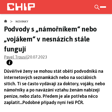
Přejít
k
otevří
hlavnímu
>
obsahu
NOVINKY
Podvody s „námořníkem“ nebo
„vojákem“ v nesnázích stále
fungují
Pavel Trousil
20.07.2023
Důvěřivé ženy se mohou stát obětí podvodníků na
internetových seznamkách nebo na sociálních
sítích. Ti se často vydávají za doktory, vojáky, nebo
námořníky a po navázání vztahu ženám nabízejí
peníze, nebo zlato. Předem je ale potřeba něco
zaplatit…Podobné případy nyní řeší PČR.