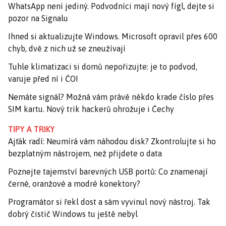
WhatsApp není jediný. Podvodníci mají nový fígl, dejte si
pozor na Signalu
Ihned si aktualizujte Windows. Microsoft opravil přes 600
chyb, dvě z nich už se zneužívají
Tuhle klimatizaci si domů nepořizujte: je to podvod,
varuje před ní i ČOI
Nemáte signál? Možná vám právě někdo krade číslo přes
SIM kartu. Nový trik hackerů ohrožuje i Čechy
TIPY A TRIKY
Ajťák radí: Neumírá vám náhodou disk? Zkontrolujte si ho
bezplatným nástrojem, než přijdete o data
Poznejte tajemství barevných USB portů: Co znamenají
černé, oranžové a modré konektory?
Programátor si řekl dost a sám vyvinul nový nástroj. Tak
dobrý čistič Windows tu ještě nebyl