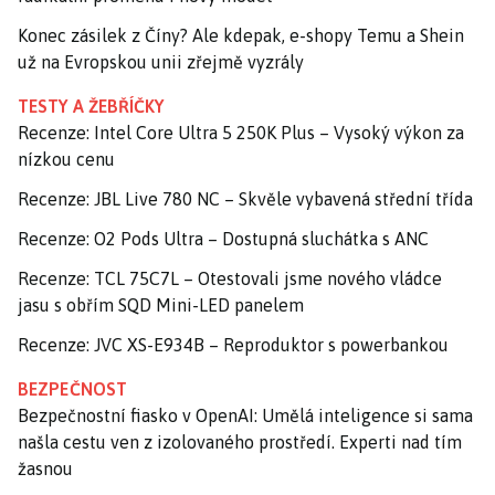
Konec zásilek z Číny? Ale kdepak, e-shopy Temu a Shein
už na Evropskou unii zřejmě vyzrály
TESTY A ŽEBŘÍČKY
Recenze: Intel Core Ultra 5 250K Plus – Vysoký výkon za
nízkou cenu
Recenze: JBL Live 780 NC – Skvěle vybavená střední třída
Recenze: O2 Pods Ultra – Dostupná sluchátka s ANC
Recenze: TCL 75C7L – Otestovali jsme nového vládce
jasu s obřím SQD Mini-LED panelem
Recenze: JVC XS-E934B – Reproduktor s powerbankou
BEZPEČNOST
Bezpečnostní fiasko v OpenAI: Umělá inteligence si sama
našla cestu ven z izolovaného prostředí. Experti nad tím
žasnou