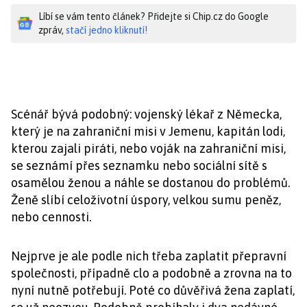
Líbí se vám tento článek? Přidejte si Chip.cz do Google
zpráv,
stačí jedno kliknutí!
Scénář bývá podobný: vojenský lékař z Německa,
který je na zahraniční misi v Jemenu, kapitán lodi,
kterou zajali piráti, nebo voják na zahraniční misi,
se seznámí přes seznamku nebo sociální sítě s
osamělou ženou a náhle se dostanou do problémů.
Ženě slíbí celoživotní úspory, velkou sumu peněz,
nebo cennosti.
Nejprve je ale podle nich třeba zaplatit přepravní
společnosti, případně clo a podobně a zrovna na to
nyní nutně potřebují. Poté co důvěřivá žena zaplatí,