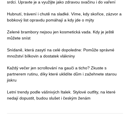
srdci. Upravte je a využijte jako zdravou svačinu i do vaření
Hubnutí, trávení i chutě na sladké. Víme, kdy skořice, zázvor a
bobkový list opravdu pomáhají a kdy jde o mýty
Zelené brambory nejsou jen kosmetická vada. Kdy je ještě
můžete sníst
Snídaně, která zasytí na celé dopoledne: Pomůže správné
množství bílkovin a dostatek vlákniny
Každý večer jen scrollování na gauči a ticho? Zkuste s
partnerem rutinu, díky které uklidíte dům i zažehnete starou
jiskru
Letní trendy podle vášnivých Italek. Stylové outfity, na které
nedají dopustit, budou slušet i českým ženám