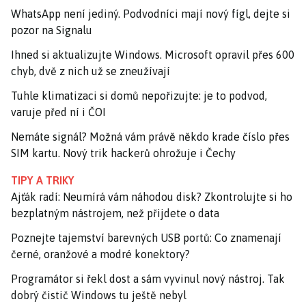
WhatsApp není jediný. Podvodníci mají nový fígl, dejte si
pozor na Signalu
Ihned si aktualizujte Windows. Microsoft opravil přes 600
chyb, dvě z nich už se zneužívají
Tuhle klimatizaci si domů nepořizujte: je to podvod,
varuje před ní i ČOI
Nemáte signál? Možná vám právě někdo krade číslo přes
SIM kartu. Nový trik hackerů ohrožuje i Čechy
TIPY A TRIKY
Ajťák radí: Neumírá vám náhodou disk? Zkontrolujte si ho
bezplatným nástrojem, než přijdete o data
Poznejte tajemství barevných USB portů: Co znamenají
černé, oranžové a modré konektory?
Programátor si řekl dost a sám vyvinul nový nástroj. Tak
dobrý čistič Windows tu ještě nebyl