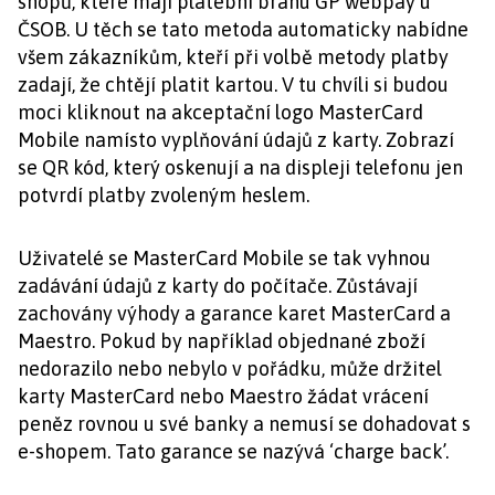
shopů, které mají platební bránu GP webpay u
ČSOB. U těch se tato metoda automaticky nabídne
všem zákazníkům, kteří při volbě metody platby
zadají, že chtějí platit kartou. V tu chvíli si budou
moci kliknout na akceptační logo MasterCard
Mobile namísto vyplňování údajů z karty. Zobrazí
se QR kód, který oskenují a na displeji telefonu jen
potvrdí platby zvoleným heslem.
Uživatelé se MasterCard Mobile se tak vyhnou
zadávání údajů z karty do počítače. Zůstávají
zachovány výhody a garance karet MasterCard a
Maestro. Pokud by například objednané zboží
nedorazilo nebo nebylo v pořádku, může držitel
karty MasterCard nebo Maestro žádat vrácení
peněz rovnou u své banky a nemusí se dohadovat s
e-shopem. Tato garance se nazývá ‘charge back’.