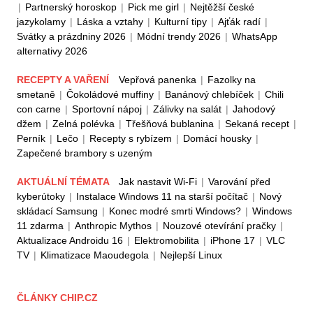
|
Partnerský horoskop
|
Pick me girl
|
Nejtěžší české
jazykolamy
|
Láska a vztahy
|
Kulturní tipy
|
Ajťák radí
|
Svátky a prázdniny 2026
|
Módní trendy 2026
|
WhatsApp
alternativy 2026
RECEPTY A VAŘENÍ
Vepřová panenka
|
Fazolky na
smetaně
|
Čokoládové muffiny
|
Banánový chlebíček
|
Chili
con carne
|
Sportovní nápoj
|
Zálivky na salát
|
Jahodový
džem
|
Zelná polévka
|
Třešňová bublanina
|
Sekaná recept
|
Perník
|
Lečo
|
Recepty s rybízem
|
Domácí housky
|
Zapečené brambory s uzeným
AKTUÁLNÍ TÉMATA
Jak nastavit Wi-Fi
|
Varování před
kyberútoky
|
Instalace Windows 11 na starší počítač
|
Nový
skládací Samsung
|
Konec modré smrti Windows?
|
Windows
11 zdarma
|
Anthropic Mythos
|
Nouzové otevírání pračky
|
Aktualizace Androidu 16
|
Elektromobilita
|
iPhone 17
|
VLC
TV
|
Klimatizace Maoudegola
|
Nejlepší Linux
ČLÁNKY CHIP.CZ