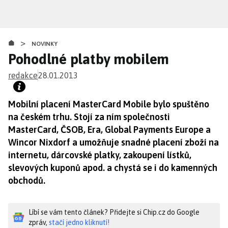
Přejít
k
hlavnímu
>
obsahu
NOVINKY
Pohodlné platby mobilem
redakce
28.01.2013
Mobilní placení MasterCard Mobile bylo spuštěno
na českém trhu. Stojí za ním společnosti
MasterCard, ČSOB, Era, Global Payments Europe a
Wincor Nixdorf a umožňuje snadné placení zboží na
internetu, dárcovské platky, zakoupení lístků,
slevových kuponů apod. a chystá se i do kamenných
obchodů.
Líbí se vám tento článek? Přidejte si Chip.cz do Google
zpráv,
stačí jedno kliknutí!