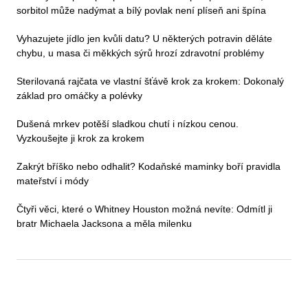
sorbitol může nadýmat a bílý povlak není plíseň ani špína
Vyhazujete jídlo jen kvůli datu? U některých potravin děláte
chybu, u masa či měkkých sýrů hrozí zdravotní problémy
Sterilovaná rajčata ve vlastní šťávě krok za krokem: Dokonalý
základ pro omáčky a polévky
Dušená mrkev potěší sladkou chutí i nízkou cenou.
Vyzkoušejte ji krok za krokem
Zakrýt bříško nebo odhalit? Kodaňské maminky boří pravidla
mateřství i módy
Čtyři věci, které o Whitney Houston možná nevíte: Odmítl ji
bratr Michaela Jacksona a měla milenku