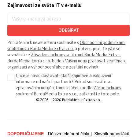
Zajímavosti ze světa IT v e-mailu
ODEBÍRAT
Přihlášením k newsletteru souhlasíte s
Obchodními podmínkami
společnosti BurdaMedia Extra s.r.o.
a potvrzujete, že jste se
seznámili se
Zásadami ochrany soukromí BurdaMedia Extra -
BurdaMedia Extra s.r.o.
bude s Vašimi údaji pracovat zejména k
organizaci a vyhodnocení akce a zasílání novinek.
Chcete navíc dostávat i další zajímavé a exkluzivní
informace od našich partnerů? Pokud souhlasíte se
zpracováním údajů k tomuto účelu podle
Zásad ochrany
soukromí BurdaMedia Extra s.r.o.
, zaškrtněte toto pole.
© 2003—2026 BurdaMedia Extra s.r.o.
DOPORUČUJEME
Děsivá telefonní čísla
|
Slovník puberťáků