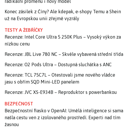
radikální proměnu i nový model
Konec zásilek z Číny? Ale kdepak, e-shopy Temu a Shein
už na Evropskou unii zřejmě vyzrály
TESTY A ŽEBŘÍČKY
Recenze: Intel Core Ultra 5 250K Plus – Vysoký výkon za
nízkou cenu
Recenze: JBL Live 780 NC – Skvěle vybavená střední třída
Recenze: O2 Pods Ultra – Dostupná sluchátka s ANC
Recenze: TCL 75C7L – Otestovali jsme nového vládce
jasu s obřím SQD Mini-LED panelem
Recenze: JVC XS-E934B – Reproduktor s powerbankou
BEZPEČNOST
Bezpečnostní fiasko v OpenAI: Umělá inteligence si sama
našla cestu ven z izolovaného prostředí. Experti nad tím
žasnou