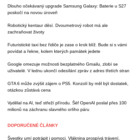
Dlouho očekávaný upgrade Samsung Galaxy: Baterie u S27
poskočí na novou úroveň
Robotický kentaur děsí. Dvoumetrový robot má ale
zachraňovat životy
Futuristické taxi bez řidiče je zase o krok blíž. Bude si s vámi
povídat a řekne, kolem kterých památek jedete
Google omezuje možnosti bezplatného Gmailu, zlobí se
uživatelé. V lednu ukončí odesílání zpráv z adres třetích stran
GTA 6 může zvýšit zájem o PS5. Konzolí by měl být dostatek,
otázkou zůstává cena
Vydělal na AI, teď střeží přírodu. Šéf OpenAI poslal přes 100
milionů na záchranu slavného orlího páru
DOPORUČENÉ ČLÁNKY
Švestky umí potrápit i pomoci. Vláknina prospívá trávení,