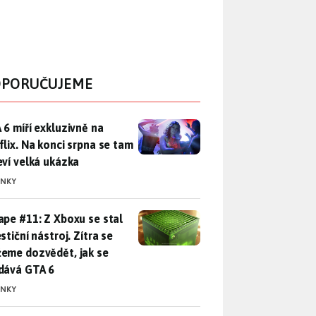
PORUČUJEME
 6 míří exkluzivně na Netflix. Na konci srpna se tam objeví ve
 6 míří exkluzivně na
flix. Na konci srpna se tam
eví velká ukázka
INKY
pe #11: Z Xboxu se stal investiční nástroj. Zítra se můžeme d
ape #11: Z Xboxu se stal
stiční nástroj. Zítra se
eme dozvědět, jak se
dává GTA 6
INKY