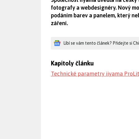
fotografy a webdesignéry. Nový m
podáním barev a panelem, který ne
záření.
Líbí se vám tento článek? Přidejte si C
Kapitoly článku
Technické parametry iiyama ProLi