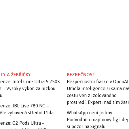
TY A ŽEBŘÍČKY
BEZPEČNOST
enze: Intel Core Ultra 5 250K
Bezpečnostní fiasko v OpenAI
s – Vysoký výkon za nízkou
Umělá inteligence si sama na
nu
cestu ven z izolovaného
prostředí. Experti nad tím ža
enze: JBL Live 780 NC –
ěle vybavená střední třída
WhatsApp není jediný.
Podvodníci mají nový fígl, dej
enze: O2 Pods Ultra –
si pozor na Signalu