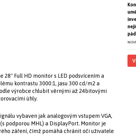
Kon
Kon
umě
inv
nej
pád
NOV
V
e 28" Full HD monitor s LED podsvícením a
ělému kontrastu 3000:1, jasu 300 cd/m2 a
odle výrobce chlubit věrnými až 24bitovými
orovacími úhly.
signálu vybaven jak analogovým vstupem VGA,
 (s podporou MHL) a DisplayPort. Monitor je
ého záření, čímž pomáhá chránit oči uživatele