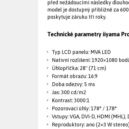
před nežádoucími následky dlouho
model je dostupný přibližně za 60
poskytuje záruku tři roky.
Technické parametry iiyama Pr
Typ LCD panelu: MVA LED
Nativní rozlišení: 1920×1080 bod
Úhlopříčka: 28" (71 cm)
Formát obrazu: 16:9
Doba odezvy: 5 ms
Jas: 300 cd/m2
Kontrast: 3000:1
Pozorovací úhly: 178° / 178°
Vstupy: VGA, DVI-D, HDMI (MHL), 
Reproduktory: ano (2×3 W stereo