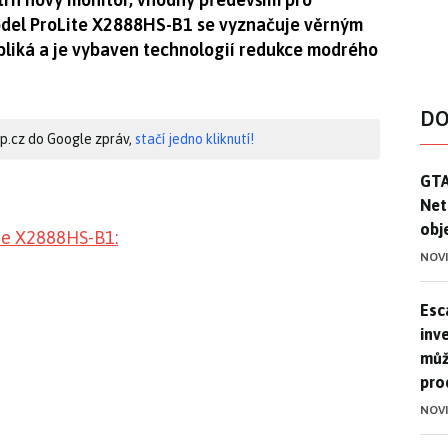
odel ProLite X2888HS-B1 se vyznačuje věrným
bliká a je vybaven technologií redukce modrého
DO
hip.cz do Google zpráv,
stačí jedno kliknutí!
GTA
GTA
Net
obj
te X2888HS-B1:
NOV
Esca
Esc
inve
můž
pro
NOV