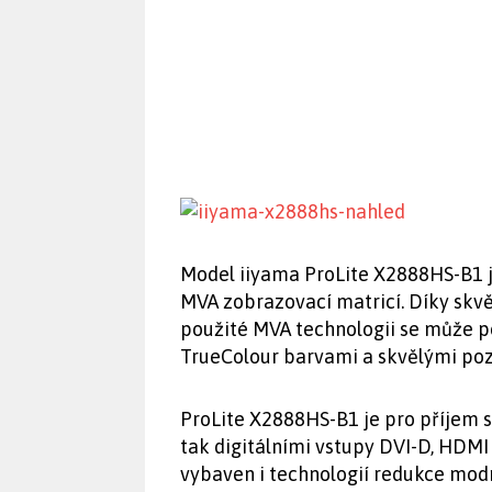
Model iiyama ProLite X2888HS-B1 j
MVA zobrazovací matricí. Díky skv
použité MVA technologii se může p
TrueColour barvami a skvělými poz
ProLite X2888HS-B1 je pro příjem 
tak digitálními vstupy DVI-D, HDMI
vybaven i technologií redukce modr