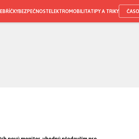
EBŘÍČKY
BEZPEČNOST
ELEKTROMOBILITA
TIPY A TRIKY
ČASO
trh nový monitor, vhodný především pro