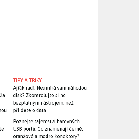
TIPY A TRIKY
:
Ajťák radí: Neumírá vám náhodou
šla
disk? Zkontrolujte si ho
bezplatným nástrojem, než
snou
přijdete o data
Poznejte tajemství barevných
te
USB portů: Co znamenají černé,
oranžové a modré konektory?