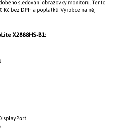
dobého sledování obrazovky monitoru. Tento
00 Kč bez DPH a poplatků. Výrobce na něj
oLite X2888HS-B1:
ů
DisplayPort
)