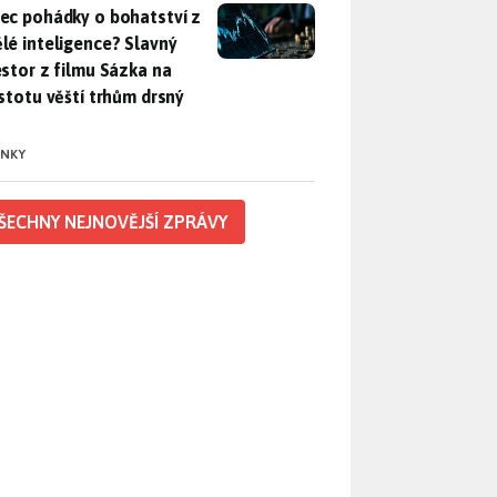
ec pohádky o bohatství z umělé inteligence? Slavný investor z 
ec pohádky o bohatství z
lé inteligence? Slavný
estor z filmu Sázka na
istotu věští trhům drsný
INKY
ŠECHNY NEJNOVĚJŠÍ ZPRÁVY