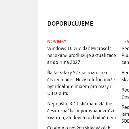
DOPORUČUJEME
NOVINKY
TES
Windows 10 žije dál: Microsoft
Rec
nečekaně prodlužuje aktualizace
Plu
až do října 2027
ce
Řada Galaxy S27 se rozroste o
Rec
čtvrtý model. Nový telefon může
Skv
být ideálním mixem pro masy i
Rec
Ultra elitu
Dos
Nejlepším 3D tiskárnám vládne
Rec
česká značka. V porovnání vítězí
jsm
kvalitou, ale levná rozhodně není
SQD
Co víme o nových skládačkách