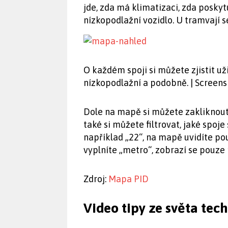
jde, zda má klimatizaci, zda poskyt
nízkopodlažní vozidlo. U tramvají s
O každém spoji si můžete zjistit už
nízkopodlažní a podobně. | Screen
Dole na mapě si můžete zakliknout,
také si můžete filtrovat, jaké spoj
například „22“, na mapě uvidíte po
vyplníte „metro“, zobrazí se pouze
Zdroj:
Mapa PID
Video tipy ze světa tec