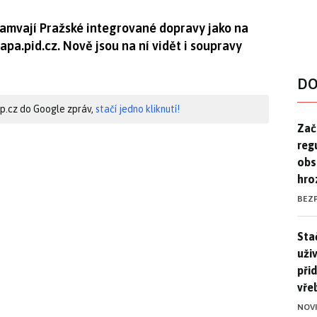
ramvají Pražské integrované dopravy jako na
apa.pid.cz. Nově jsou na ní vidět i soupravy
DO
hip.cz do Google zpráv,
stačí jedno kliknutí!
Zač
Zač
reg
obs
hro
BEZ
Stač
Sta
uži
při
vře
NOV