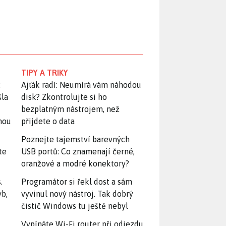
TIPY A TRIKY
:
Ajťák radí: Neumírá vám náhodou
šla
disk? Zkontrolujte si ho
bezplatným nástrojem, než
snou
přijdete o data
Poznejte tajemství barevných
te
USB portů: Co znamenají černé,
oranžové a modré konektory?
.
Programátor si řekl dost a sám
yb,
vyvinul nový nástroj. Tak dobrý
čistič Windows tu ještě nebyl
Vypínáte Wi-Fi router při odjezdu