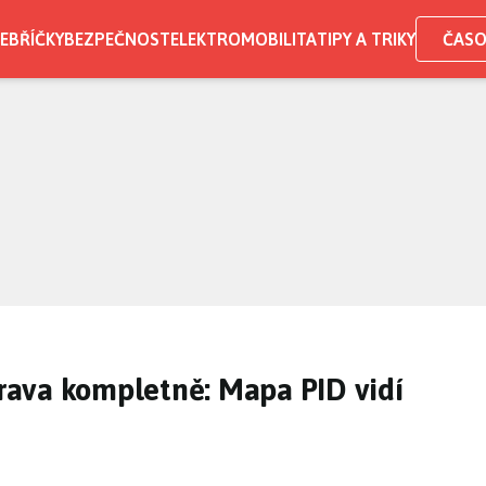
EBŘÍČKY
BEZPEČNOST
ELEKTROMOBILITA
TIPY A TRIKY
ČASO
ava kompletně: Mapa PID vidí