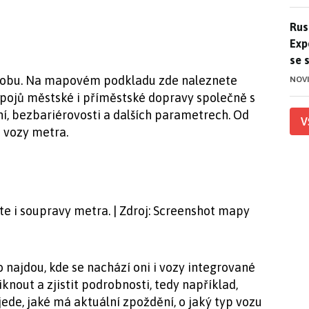
Ruso
Rus
Exp
se 
 dobu. Na mapovém podkladu zde naleznete
NOV
 spojů městské i příměstské dopravy společně s
ní, bezbariérovosti a dalších parametrech. Od
V
 vozy metra.
e i soupravy metra. | Zdroj: Screenshot mapy
najdou, kde se nachází oni i vozy integrované
knout a zjistit podrobnosti, tedy například,
jede, jaké má aktuální zpoždění, o jaký typ vozu