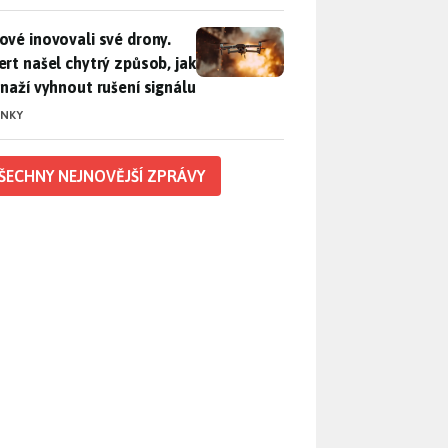
vé inovovali své drony. Expert našel chytrý způsob, jak se sna
ové inovovali své drony.
ert našel chytrý způsob, jak
snaží vyhnout rušení signálu
INKY
ŠECHNY NEJNOVĚJŠÍ ZPRÁVY