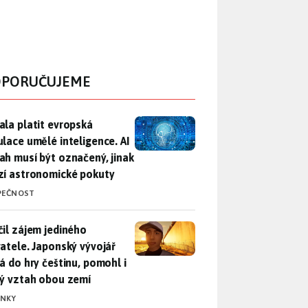
PORUČUJEME
ala platit evropská regulace umělé inteligence. AI obsah musí
ala platit evropská
ulace umělé inteligence. AI
ah musí být označený, jinak
zí astronomické pokuty
PEČNOST
il zájem jediného uživatele. Japonský vývojář přidá do hry češ
čil zájem jediného
vatele. Japonský vývojář
dá do hry češtinu, pomohl i
lý vztah obou zemí
INKY