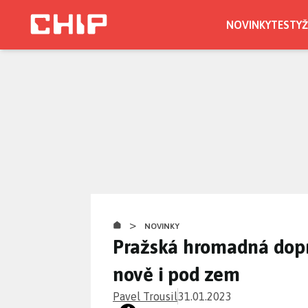
Přejít
k
NOVINKY
TESTY
Ž
hlavnímu
obsahu
>
NOVINKY
Pražská hromadná dopr
nově i pod zem
Pavel Trousil
31.01.2023