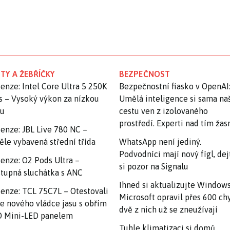
TY A ŽEBŘÍČKY
BEZPEČNOST
enze: Intel Core Ultra 5 250K
Bezpečnostní fiasko v OpenAI
s – Vysoký výkon za nízkou
Umělá inteligence si sama na
nu
cestu ven z izolovaného
prostředí. Experti nad tím ža
enze: JBL Live 780 NC –
ěle vybavená střední třída
WhatsApp není jediný.
Podvodníci mají nový fígl, dej
enze: O2 Pods Ultra –
si pozor na Signalu
tupná sluchátka s ANC
Ihned si aktualizujte Windows
enze: TCL 75C7L – Otestovali
Microsoft opravil přes 600 ch
e nového vládce jasu s obřím
dvě z nich už se zneužívají
 Mini-LED panelem
Tuhle klimatizaci si domů