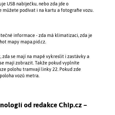
uje USB nabíječku, nebo zda jde o
e můžete podívat i na kartu a fotografie vozu.
itečné informace - zda má klimatizaci, zda je
shot mapy mapa.pid.cz.
 zda se mají na mapě vykreslit i zastávky a
e se mají zobrazit. Takže pokud vyplníte
uze polohu tramvají linky 22. Pokud zde
 poloha vozů metra.
hnologií od redakce Chip.cz –