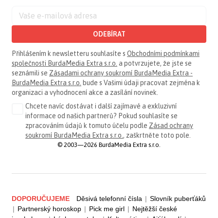
ODEBÍRAT
Přihlášením k newsletteru souhlasíte s
Obchodními podmínkami
společnosti BurdaMedia Extra s.r.o.
a potvrzujete, že jste se
seznámili se
Zásadami ochrany soukromí BurdaMedia Extra -
BurdaMedia Extra s.r.o.
bude s Vašimi údaji pracovat zejména k
organizaci a vyhodnocení akce a zasílání novinek.
Chcete navíc dostávat i další zajímavé a exkluzivní
informace od našich partnerů? Pokud souhlasíte se
zpracováním údajů k tomuto účelu podle
Zásad ochrany
soukromí BurdaMedia Extra s.r.o.
, zaškrtněte toto pole.
© 2003—2026 BurdaMedia Extra s.r.o.
DOPORUČUJEME
Děsivá telefonní čísla
|
Slovník puberťáků
|
Partnerský horoskop
|
Pick me girl
|
Nejtěžší české