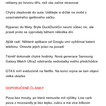
reklamy po hovoru dřív, než vás začne otravovat
Chytrý zlepšovák do auta: Udělejte si držák na mobil z
uzavíratelného igelitového sáčku
Rýpanec do Mety. Brýle DuckDuckGo neumí vůbec nic, ale
právě proto se vyprodaly během několika dní
Ajťák radí: Některé aplikace od Googlu umí vyždímat baterii
telefonu. Omezte jejich práci na pozadí
Téměř dokonalé chytré hodinky. Nová generace Samsung
Galaxy Watch Ultra2 odstranila nedostatky svého předchůdce
GTA 6 míří exkluzivně na Netflix. Na konci srpna se tam objeví
velká ukázka
DOPORUČENÉ ČLÁNKY
Pizza bez mouky, po které nemusíte mít výčitky. Low carb
pizza z mozzarelly je bez lepku, cukru a má více bílkovin