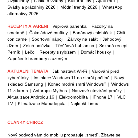
jazykolamy
|
Láska a vztahy
|
Kulturní tipy
|
Ajťák radí
|
Svátky a prázdniny 2026
|
Módní trendy 2026
|
WhatsApp
alternativy 2026
RECEPTY A VAŘENÍ
Vepřová panenka
|
Fazolky na
smetaně
|
Čokoládové muffiny
|
Banánový chlebíček
|
Chili
con carne
|
Sportovní nápoj
|
Zálivky na salát
|
Jahodový
džem
|
Zelná polévka
|
Třešňová bublanina
|
Sekaná recept
|
Perník
|
Lečo
|
Recepty s rybízem
|
Domácí housky
|
Zapečené brambory s uzeným
AKTUÁLNÍ TÉMATA
Jak nastavit Wi-Fi
|
Varování před
kyberútoky
|
Instalace Windows 11 na starší počítač
|
Nový
skládací Samsung
|
Konec modré smrti Windows?
|
Windows
11 zdarma
|
Anthropic Mythos
|
Nouzové otevírání pračky
|
Aktualizace Androidu 16
|
Elektromobilita
|
iPhone 17
|
VLC
TV
|
Klimatizace Maoudegola
|
Nejlepší Linux
ČLÁNKY CHIP.CZ
Nový podvod vám do mobilu propašuje „smetí“. Zbavte se