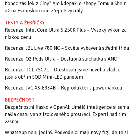
Konec zásilek z Číny? Ale kdepak, e-shopy Temu a Shein
už na Evropskou unii zřejmě vyzrály
TESTY A ŽEBŘÍČKY
Recenze: Intel Core Ultra 5 250K Plus – Vysoký výkon za
nízkou cenu
Recenze: JBL Live 780 NC – Skvěle vybavená střední třída
Recenze: O2 Pods Ultra – Dostupná sluchátka s ANC
Recenze: TCL 75C7L – Otestovali jsme nového vládce
jasu s obřím SQD Mini-LED panelem
Recenze: JVC XS-E934B – Reproduktor s powerbankou
BEZPEČNOST
Bezpečnostní fiasko v OpenAI: Umělá inteligence si sama
našla cestu ven z izolovaného prostředí. Experti nad tím
žasnou
WhatsApp není jediný. Podvodníci mají nový fígl, dejte si