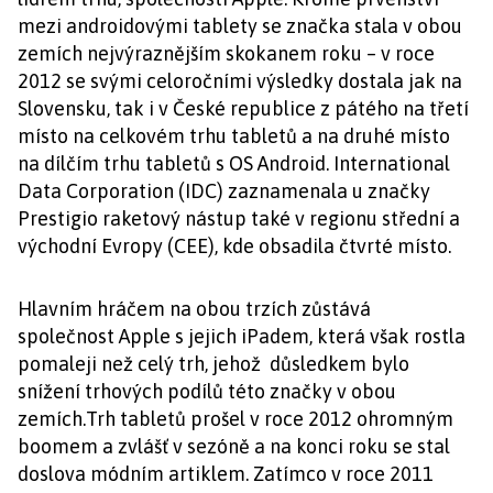
mezi androidovými tablety se značka stala v obou
zemích nejvýraznějším skokanem roku – v roce
2012 se svými celoročními výsledky dostala jak na
Slovensku, tak i v České republice z pátého na třetí
místo na celkovém trhu tabletů a na druhé místo
na dílčím trhu tabletů s OS Android. International
Data Corporation (IDC) zaznamenala u značky
Prestigio raketový nástup také v regionu střední a
východní Evropy (CEE), kde obsadila čtvrté místo.
Hlavním hráčem na obou trzích zůstává
společnost Apple s jejich iPadem, která však rostla
pomaleji než celý trh, jehož důsledkem bylo
snížení trhových podílů této značky v obou
zemích.Trh tabletů prošel v roce 2012 ohromným
boomem a zvlášť v sezóně a na konci roku se stal
doslova módním artiklem. Zatímco v roce 2011