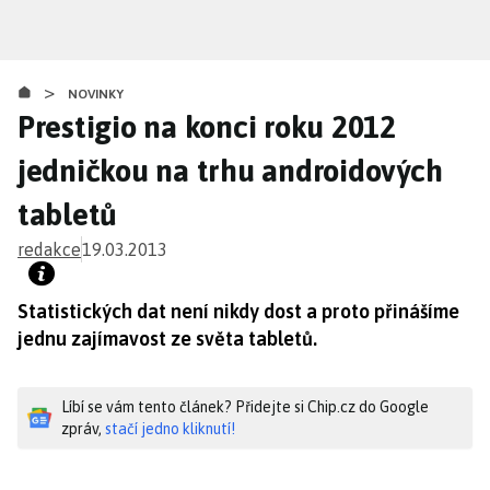
Přejít
k
hlavnímu
>
obsahu
NOVINKY
Prestigio na konci roku 2012
jedničkou na trhu androidových
tabletů
redakce
19.03.2013
Statistických dat není nikdy dost a proto přinášíme
jednu zajímavost ze světa tabletů.
Líbí se vám tento článek? Přidejte si Chip.cz do Google
zpráv,
stačí jedno kliknutí!