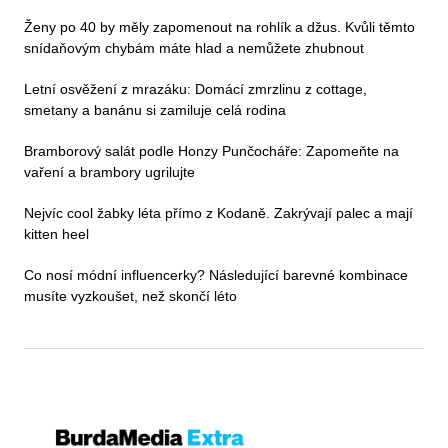
Ženy po 40 by měly zapomenout na rohlík a džus. Kvůli těmto
snídaňovým chybám máte hlad a nemůžete zhubnout
Letní osvěžení z mrazáku: Domácí zmrzlinu z cottage,
smetany a banánu si zamiluje celá rodina
Bramborový salát podle Honzy Punčocháře: Zapomeňte na
vaření a brambory ugrilujte
Nejvíc cool žabky léta přímo z Kodaně. Zakrývají palec a mají
kitten heel
Co nosí módní influencerky? Následující barevné kombinace
musíte vyzkoušet, než skončí léto