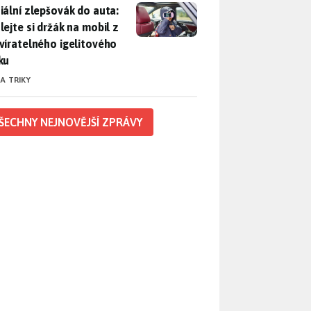
iální zlepšovák do auta: Udělejte si držák na mobil z uzavírat
iální zlepšovák do auta:
lejte si držák na mobil z
víratelného igelitového
ku
 A TRIKY
ŠECHNY NEJNOVĚJŠÍ ZPRÁVY