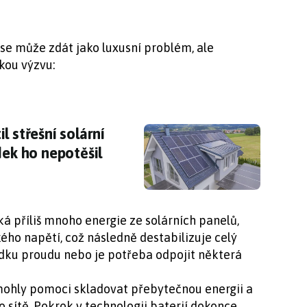
se může zdát jako luxusní problém, ale
kou výzvu:
l střešní solární panely pro vyšší výkon. Výsl
l střešní solární
dek ho nepotěšil
ká příliš mnoho energie ze solárních panelů,
kého napětí, což následně destabilizuje celý
adku proudu nebo je potřeba odpojit některá
ohly pomoci skladovat přebytečnou energii a
 sítě. Pokrok v technologii baterií dokonce