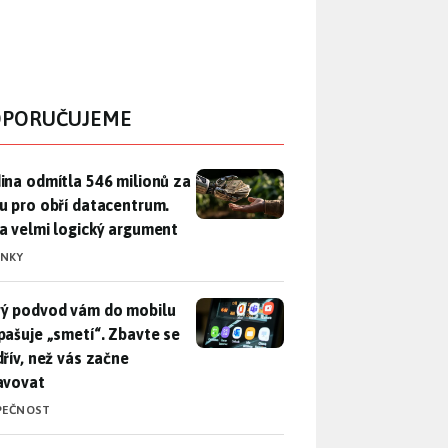
PORUČUJEME
ina odmítla 546 milionů za půdu pro obří datacentrum. Měla 
ina odmítla 546 milionů za
u pro obří datacentrum.
a velmi logický argument
INKY
ý podvod vám do mobilu propašuje „smetí“. Zbavte se ho dřív, 
ý podvod vám do mobilu
pašuje „smetí“. Zbavte se
dřív, než vás začne
avovat
PEČNOST