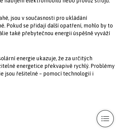
je nabíjení elektromobilů nebo provoz strojů.
rahé, jsou v současnosti pro ukládání
. Pokud se přidají další opatření, mohlo by to
trálie také přebytečnou energii úspěšně vyváží
solární energie ukazuje, že za určitých
telné energetice překvapivě rychlý. Problémy
 jsou řešitelné – pomocí technologií i