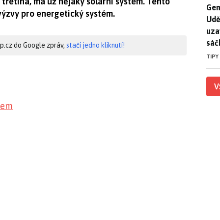
 třetina, má už nějaký solární systém. Tento
Gen
Gen
 výzvy pro energetický systém.
Udě
uza
sáč
hip.cz do Google zpráv,
stačí jedno kliknutí!
TIPY
V
tkem