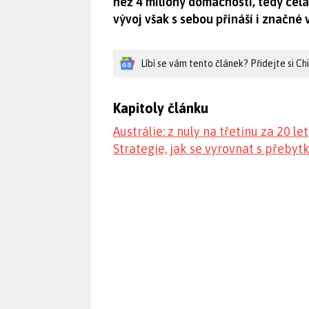
než 4 miliony domácností, tedy celá
vývoj však s sebou přináší i značné
Líbí se vám tento článek? Přidejte si C
Kapitoly článku
Austrálie: z nuly na třetinu za 20 let
Strategie, jak se vyrovnat s přeby