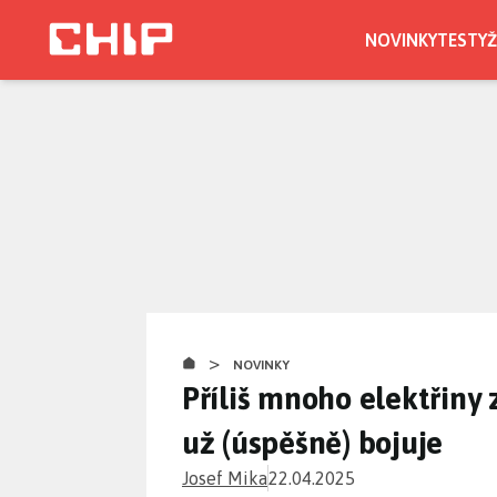
Přejít
k
NOVINKY
TESTY
Ž
hlavnímu
obsahu
>
NOVINKY
Příliš mnoho elektřiny 
už (úspěšně) bojuje
Josef Mika
22.04.2025