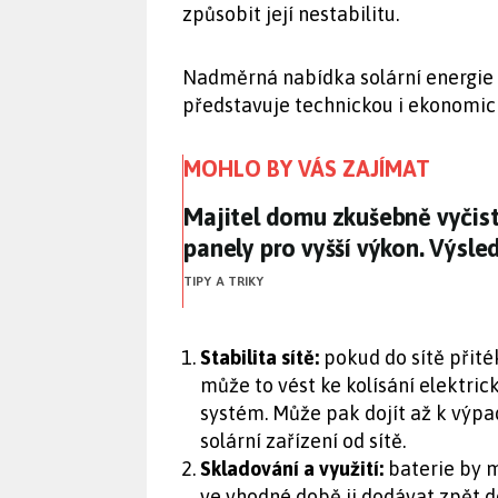
způsobit její nestabilitu.
Nadměrná nabídka solární energie 
představuje technickou i ekonomic
MOHLO BY VÁS ZAJÍMAT
Majitel domu zkušebně vyčisti
Majitel domu zkušebně vyčisti
panely pro vyšší výkon. Výsle
TIPY A TRIKY
Stabilita sítě:
pokud do sítě přité
může to vést ke kolísání elektric
systém. Může pak dojít až k výp
solární zařízení od sítě.
Skladování a využití:
baterie by m
ve vhodné době ji dodávat zpět do