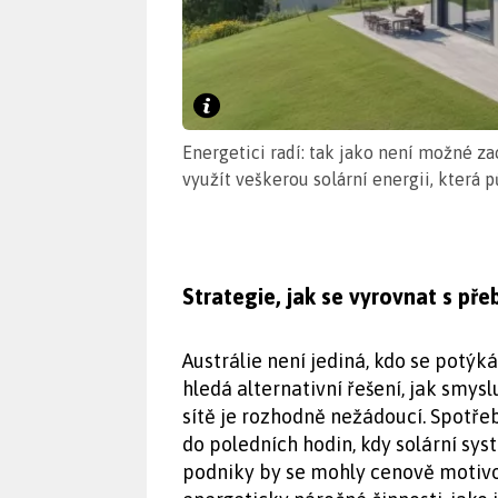
Energetici radí: tak jako není možné z
využít veškerou solární energii, která p
Strategie, jak se vyrovnat s př
Austrálie není jediná, kdo se potý
hledá alternativní řešení, jak smysl
sítě je rozhodně nežádoucí. Spotře
do poledních hodin, kdy solární sy
podniky by se mohly cenově motivo