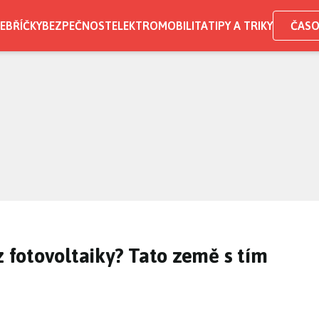
EBŘÍČKY
BEZPEČNOST
ELEKTROMOBILITA
TIPY A TRIKY
ČASO
z fotovoltaiky? Tato země s tím