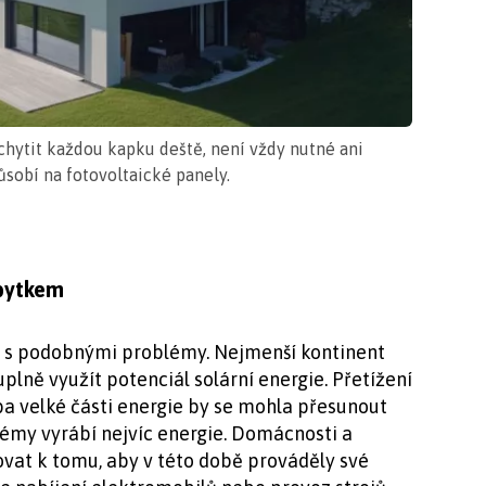
achytit každou kapku deště, není vždy nutné ani
ůsobí na fotovoltaické panely.
ebytkem
ká s podobnými problémy. Nejmenší kontinent
uplně využít potenciál solární energie. Přetížení
ba velké části energie by se mohla přesunout
stémy vyrábí nejvíc energie. Domácnosti a
vat k tomu, aby v této době prováděly své