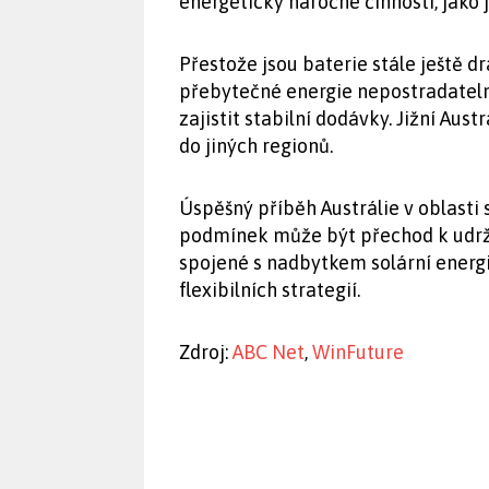
energeticky náročné činnosti, jako 
Přestože jsou baterie stále ještě d
přebytečné energie nepostradatelné
zajistit stabilní dodávky. Jižní Aus
do jiných regionů.
Úspěšný příběh Austrálie v oblasti 
podmínek může být přechod k udrži
spojené s nadbytkem solární energie
flexibilních strategií.
Zdroj:
ABC Net
,
WinFuture