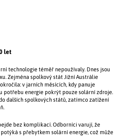
0 let
olární technologie téměř nepoužívaly. Dnes jsou
u. Zejména spolkový stát Jižní Austrálie
kročila: v jarních měsících, kdy panuje
 potřebu energie pokrýt pouze solární zdroje.
do dalších spolkových států, zatímco zatížení
ň.
ejde bez komplikací. Odborníci varují, že
ji potýká s přebytkem solární energie, což může