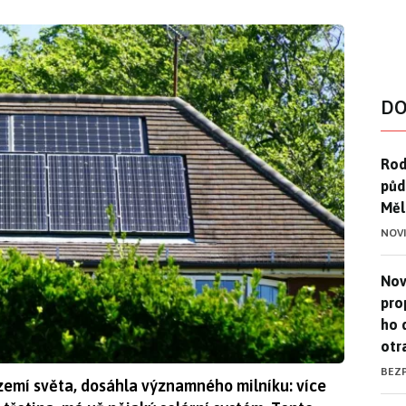
DO
Rod
Rod
půd
Měl
NOV
Nov
Nov
pro
ho 
otr
BEZ
 zemí světa, dosáhla významného milníku: více