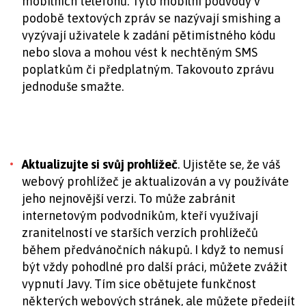
mobilních telefonů. Tyto mobilní podvody v
podobě textových zpráv se nazývají smishing a
vyzývají uživatele k zadání pětimístného kódu
nebo slova a mohou vést k nechtěným SMS
poplatkům či předplatným. Takovouto zprávu
jednoduše smažte.
Aktualizujte si svůj prohlížeč
. Ujistěte se, že váš
webový prohlížeč je aktualizován a vy používáte
jeho nejnovější verzi. To může zabránit
internetovým podvodníkům, kteří využívají
zranitelností ve starších verzích prohlížečů
během předvánočních nákupů. I když to nemusí
být vždy pohodlné pro další práci, můžete zvážit
vypnutí Javy. Tím sice obětujete funkčnost
některých webových stránek, ale můžete předejít