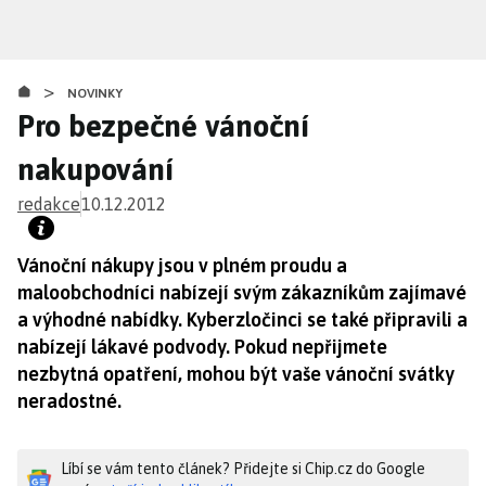
Přejít
k
hlavnímu
>
obsahu
NOVINKY
Pro bezpečné vánoční
nakupování
redakce
10.12.2012
Vánoční nákupy jsou v plném proudu a
maloobchodníci nabízejí svým zákazníkům zajímavé
a výhodné nabídky. Kyberzločinci se také připravili a
nabízejí lákavé podvody. Pokud nepřijmete
nezbytná opatření, mohou být vaše vánoční svátky
neradostné.
Líbí se vám tento článek? Přidejte si Chip.cz do Google