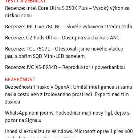
TESTY A ŽEBŘÍČKY
Recenze: Intel Core Ultra 5 250K Plus – Vysoký výkon za
nízkou cenu
Recenze: JBL Live 780 NC – Skvěle vybavená střední třída
Recenze: O2 Pods Ultra – Dostupná sluchátka s ANC
Recenze: TCL 75C7L – Otestovali jsme nového vládce
jasu s obřím SQD Mini-LED panelem
Recenze: JVC XS-E934B – Reproduktor s powerbankou
BEZPEČNOST
Bezpečnostní fiasko v OpenAI: Umělá inteligence si sama
našla cestu ven z izolovaného prostředí. Experti nad tím
žasnou
WhatsApp není jediný. Podvodníci mají nový fígl, dejte si
pozor na Signalu
Ihned si aktualizujte Windows. Microsoft opravil přes 600