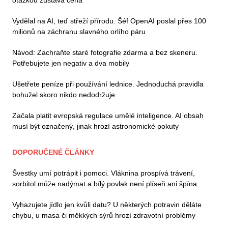
Vydělal na AI, teď střeží přírodu. Šéf OpenAI poslal přes 100
milionů na záchranu slavného orlího páru
Návod: Zachraňte staré fotografie zdarma a bez skeneru.
Potřebujete jen negativ a dva mobily
Ušetřete peníze při používání lednice. Jednoduchá pravidla
bohužel skoro nikdo nedodržuje
Začala platit evropská regulace umělé inteligence. AI obsah
musí být označený, jinak hrozí astronomické pokuty
DOPORUČENÉ ČLÁNKY
Švestky umí potrápit i pomoci. Vláknina prospívá trávení,
sorbitol může nadýmat a bílý povlak není plíseň ani špína
Vyhazujete jídlo jen kvůli datu? U některých potravin děláte
chybu, u masa či měkkých sýrů hrozí zdravotní problémy