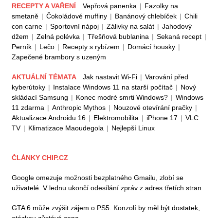
RECEPTY A VAŘENÍ
Vepřová panenka
|
Fazolky na
smetaně
|
Čokoládové muffiny
|
Banánový chlebíček
|
Chili
con carne
|
Sportovní nápoj
|
Zálivky na salát
|
Jahodový
džem
|
Zelná polévka
|
Třešňová bublanina
|
Sekaná recept
|
Perník
|
Lečo
|
Recepty s rybízem
|
Domácí housky
|
Zapečené brambory s uzeným
AKTUÁLNÍ TÉMATA
Jak nastavit Wi-Fi
|
Varování před
kyberútoky
|
Instalace Windows 11 na starší počítač
|
Nový
skládací Samsung
|
Konec modré smrti Windows?
|
Windows
11 zdarma
|
Anthropic Mythos
|
Nouzové otevírání pračky
|
Aktualizace Androidu 16
|
Elektromobilita
|
iPhone 17
|
VLC
TV
|
Klimatizace Maoudegola
|
Nejlepší Linux
ČLÁNKY CHIP.CZ
Google omezuje možnosti bezplatného Gmailu, zlobí se
uživatelé. V lednu ukončí odesílání zpráv z adres třetích stran
GTA 6 může zvýšit zájem o PS5. Konzolí by měl být dostatek,
otázkou zůstává cena