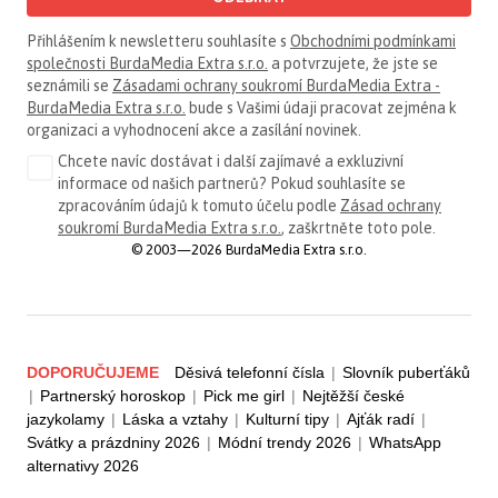
Přihlášením k newsletteru souhlasíte s
Obchodními podmínkami
společnosti BurdaMedia Extra s.r.o.
a potvrzujete, že jste se
seznámili se
Zásadami ochrany soukromí BurdaMedia Extra -
BurdaMedia Extra s.r.o.
bude s Vašimi údaji pracovat zejména k
organizaci a vyhodnocení akce a zasílání novinek.
Chcete navíc dostávat i další zajímavé a exkluzivní
informace od našich partnerů? Pokud souhlasíte se
zpracováním údajů k tomuto účelu podle
Zásad ochrany
soukromí BurdaMedia Extra s.r.o.
, zaškrtněte toto pole.
© 2003—2026 BurdaMedia Extra s.r.o.
DOPORUČUJEME
Děsivá telefonní čísla
|
Slovník puberťáků
|
Partnerský horoskop
|
Pick me girl
|
Nejtěžší české
jazykolamy
|
Láska a vztahy
|
Kulturní tipy
|
Ajťák radí
|
Svátky a prázdniny 2026
|
Módní trendy 2026
|
WhatsApp
alternativy 2026