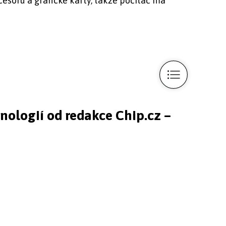
cesoru a grafické karty, takže počítač má
hnologií od redakce Chip.cz –