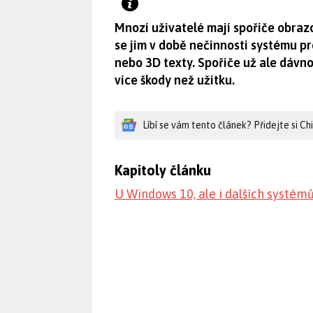
Mnozí uživatelé mají spořiče obrazo
se jim v době nečinnosti systému pr
nebo 3D texty. Spořiče už ale dávn
více škody než užitku.
Líbí se vám tento článek? Přidejte si C
Kapitoly článku
U Windows 10, ale i dalších systémů