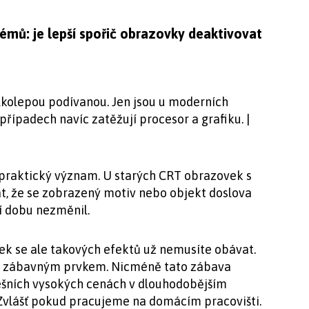
témů: je lepší spořič obrazovky deaktivovat
kolepou podívanou. Jen jsou u moderních
případech navíc zatěžují procesor a grafiku. |
 praktický význam. U starých CRT obrazovek s
t, že se zobrazený motiv nebo objekt doslova
ší dobu nezměnil.
k se ale takových efektů už nemusíte obávat.
tě zábavným prvkem. Nicméně tato zábava
nešních vysokých cenách v dlouhodobějším
 Zvlášť pokud pracujeme na domácím pracovišti.