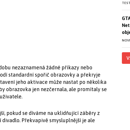
TES
GTA
GTA
Net
obj
NOV
V
 dobu nezaznamená žádné příkazy nebo
hodí standardní spořič obrazovky a překryje
astavení jeho aktivace může nastat po několika
aby obrazovka jen nezčernala, ale promítaly se
uživatele.
ší, pokud se díváme na uklidňující záběry z
í divadlo. Překvapivě smysluplnější je ale