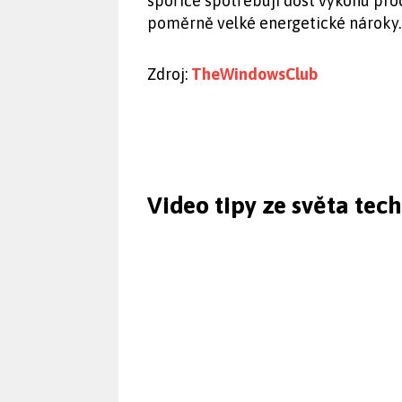
spořiče spotřebují dost výkonu pro
poměrně velké energetické nároky.
Zdroj:
TheWindowsClub
Video tipy ze světa tec