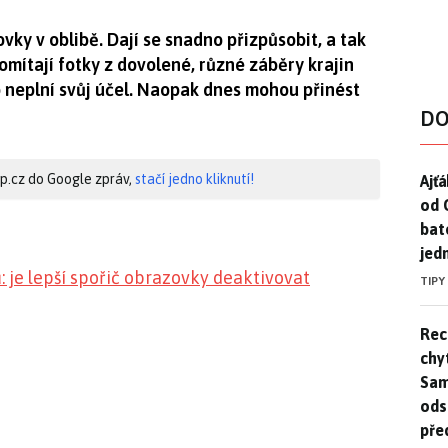
vky v oblibě. Dají se snadno přizpůsobit, a tak
omítají fotky z dovolené, různé záběry krajin
o neplní svůj účel. Naopak dnes mohou přinést
DO
Ajť
hip.cz do Google zpráv,
stačí jedno kliknutí!
Ajťá
od 
bat
jed
: je lepší spořič obrazovky deaktivovat
TIPY
Rec
Rec
chy
Sam
ods
pře