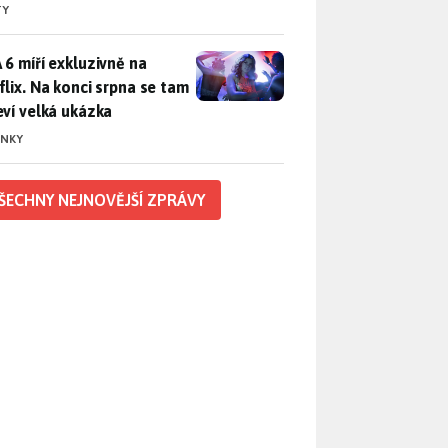
TY
 6 míří exkluzivně na Netflix. Na konci srpna se tam objeví ve
 6 míří exkluzivně na
flix. Na konci srpna se tam
eví velká ukázka
INKY
ŠECHNY NEJNOVĚJŠÍ ZPRÁVY