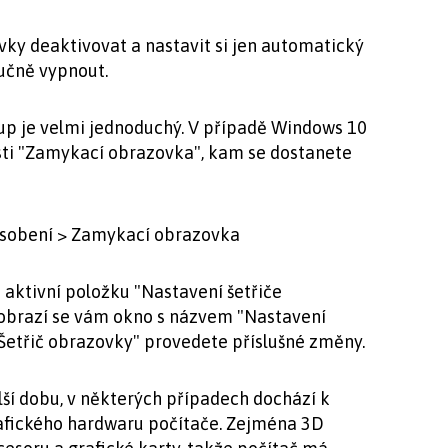
ky deaktivovat a nastavit si jen automatický
učně vypnout.
tup je velmi jednoduchý. V případě Windows 10
sti "Zamykací obrazovka", kam se dostanete
působení > Zamykací obrazovka
 aktivní položku "Nastavení šetřiče
 zobrazí se vám okno s názvem "Nastavení
"Šetřič obrazovky" provedete příslušné změny.
ší dobu, v některých případech dochází k
grafického hardwaru počítače. Zejména 3D