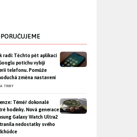
PORUČUJEME
ák radí: Těchto pět aplikací od Googlu potichu vybíjí baterii
k radí: Těchto pět aplikací
Googlu potichu vybíjí
erii telefonu. Pomůže
noduchá změna nastavení
 A TRIKY
enze: Téměř dokonalé chytré hodinky. Nová generace Samsung
enze: Téměř dokonalé
tré hodinky. Nová generace
sung Galaxy Watch Ultra2
tranila nedostatky svého
dchůdce