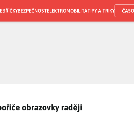
EBŘÍČKY
BEZPEČNOST
ELEKTROMOBILITA
TIPY A TRIKY
ČASO
pořiče obrazovky raději