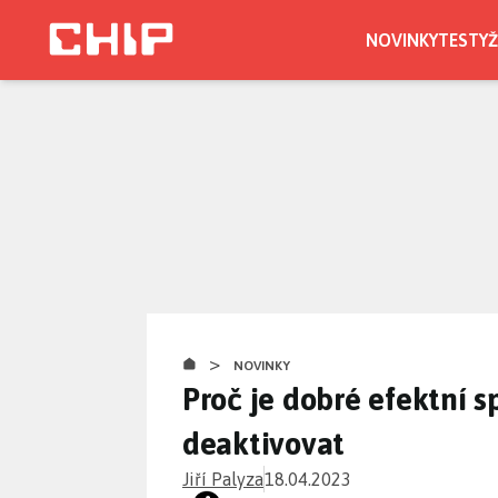
Přejít
k
NOVINKY
TESTY
Ž
hlavnímu
obsahu
>
NOVINKY
Proč je dobré efektní s
deaktivovat
Jiří Palyza
18.04.2023