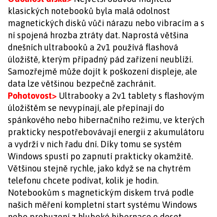
klasických notebooků byla malá odolnost
magnetických disků vůči nárazu nebo vibracím a s
ní spojená hrozba ztráty dat. Naprostá většina
dnešních ultrabooků a 2v1 používá flashová
úložiště, kterým případný pád zařízení neublíží.
Samozřejmě může dojít k poškození displeje, ale
data lze většinou bezpečně zachránit.
Pohotovost>
Ultrabooky a 2v1 tablety s flashovým
úložištěm se nevypínají, ale přepínají do
spánkového nebo hibernačního režimu, ve kterých
prakticky nespotřebovávají energii z akumulátoru
a vydrží v nich řadu dní. Díky tomu se systém
Windows spustí po zapnutí prakticky okamžitě.
Většinou stejně rychle, jako když se na chytrém
telefonu chcete podívat, kolik je hodin.
Notebookům s magnetickým diskem trvá podle
našich měření kompletní start systému Windows
nebo probuzení z hluboké hibernace o deset