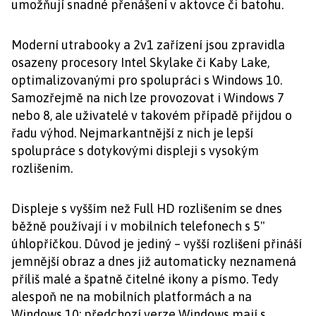
umožňují snadné přenášení v aktovce či batohu.
Moderní utrabooky a 2v1 zařízení jsou zpravidla
osazeny procesory Intel Skylake či Kaby Lake,
optimalizovanými pro spolupráci s Windows 10.
Samozřejmě na nich lze provozovat i Windows 7
nebo 8, ale uživatelé v takovém případě přijdou o
řadu výhod. Nejmarkantnější z nich je lepší
spolupráce s dotykovými displeji s vysokým
rozlišením.
Displeje s vyšším než Full HD rozlišením se dnes
běžně používají i v mobilních telefonech s 5"
úhlopříčkou. Důvod je jediný – vyšší rozlišení přináší
jemnější obraz a dnes již automaticky neznamená
příliš malé a špatně čitelné ikony a písmo. Tedy
alespoň ne na mobilních platformách a na
Windows 10; předchozí verze Windows mají s