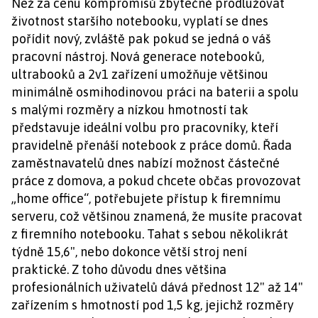
Než za cenu kompromisů zbytečně prodlužovat
životnost staršího notebooku, vyplatí se dnes
pořídit nový, zvláště pak pokud se jedná o váš
pracovní nástroj. Nová generace notebooků,
ultrabooků a 2v1 zařízení umožňuje většinou
minimálně osmihodinovou práci na baterii a spolu
s malými rozměry a nízkou hmotností tak
představuje ideální volbu pro pracovníky, kteří
pravidelně přenáší notebook z práce domů. Řada
zaměstnavatelů dnes nabízí možnost částečné
práce z domova, a pokud chcete občas provozovat
„home office“, potřebujete přístup k firemnímu
serveru, což většinou znamená, že musíte pracovat
z firemního notebooku. Tahat s sebou několikrát
týdně 15,6", nebo dokonce větší stroj není
praktické. Z toho důvodu dnes většina
profesionálních uživatelů dává přednost 12" až 14"
zařízením s hmotností pod 1,5 kg, jejichž rozměry