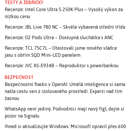
TESTY A ŽEBŘÍČKY
Recenze: Intel Core Ultra 5 250K Plus – Vysoký výkon za
nízkou cenu
Recenze: JBL Live 780 NC – Skvěle vybavená střední třída
Recenze: O2 Pods Ultra – Dostupná sluchátka s ANC
Recenze: TCL 75C7L – Otestovali jsme nového vládce
jasu s obřím SQD Mini-LED panelem
Recenze: JVC XS-E934B – Reproduktor s powerbankou
BEZPEČNOST
Bezpečnostní fiasko v OpenAI: Umělá inteligence si sama
našla cestu ven z izolovaného prostředí. Experti nad tím
žasnou
WhatsApp není jediný. Podvodníci mají nový fígl, dejte si
pozor na Signalu
Ihned si aktualizujte Windows. Microsoft opravil přes 600