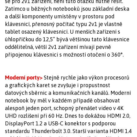
se pro 2v1 zařízení, není tuto otázku nutné řešit.
Zatímco u běžných notebooků jsou základní deska
a další komponenty umístěny v prostoru pod
klávesnicí, přenosný počítač typu 2v1 je vlastně
tablet osazený klávesnicí. U menších zařízení s
úhlopříčkou do 12,5” bývá většinou tato klávesnice
oddělitelná, větší 2v1 zařízení mívají pevně
připojenou klávesnici s možností otočení o 360°.
Moderní porty>
Stejně rychle jako výkon procesorů
a grafických karet se zvyšuje i propustnost
datových sběrnic a komunikačních kanálů. Moderní
notebook by měl v každém případě obsahovat
alespoň jeden port, schopný přenášet video v 4K
UHD rozlišení při 60 Hz. Dnes to dokážou HDMI 2.0,
DisplayPort 1.2 a USB-C konektor s podporou
standardu Thunderbolt 3.0. Starší varianta HDMI 1.4