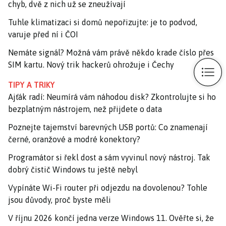
chyb, dvě z nich už se zneužívají
Tuhle klimatizaci si domů nepořizujte: je to podvod,
varuje před ní i ČOI
Nemáte signál? Možná vám právě někdo krade číslo přes
SIM kartu. Nový trik hackerů ohrožuje i Čechy
TIPY A TRIKY
Ajťák radí: Neumírá vám náhodou disk? Zkontrolujte si ho
bezplatným nástrojem, než přijdete o data
Poznejte tajemství barevných USB portů: Co znamenají
černé, oranžové a modré konektory?
Programátor si řekl dost a sám vyvinul nový nástroj. Tak
dobrý čistič Windows tu ještě nebyl
Vypínáte Wi-Fi router při odjezdu na dovolenou? Tohle
jsou důvody, proč byste měli
V říjnu 2026 končí jedna verze Windows 11. Ověřte si, že