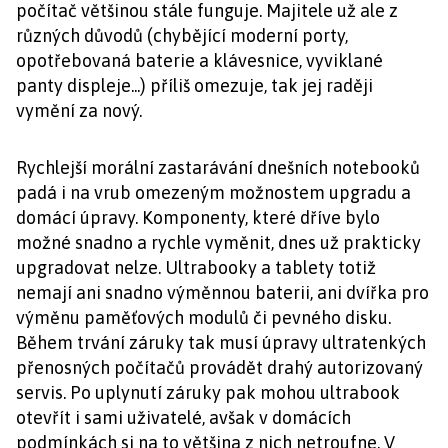
počítač většinou stále funguje. Majitele už ale z
různých důvodů (chybějící moderní porty,
opotřebovaná baterie a klávesnice, vyviklané
panty displeje...) příliš omezuje, tak jej raději
vymění za nový.
Rychlejší morální zastarávání dnešních notebooků
padá i na vrub omezeným možnostem upgradu a
domácí úpravy. Komponenty, které dříve bylo
možné snadno a rychle vyměnit, dnes už prakticky
upgradovat nelze. Ultrabooky a tablety totiž
nemají ani snadno výměnnou baterii, ani dvířka pro
výměnu paměťových modulů či pevného disku.
Během trvání záruky tak musí úpravy ultratenkých
přenosných počítačů provádět drahý autorizovaný
servis. Po uplynutí záruky pak mohou ultrabook
otevřít i sami uživatelé, avšak v domácích
podmínkách si na to většina z nich netroufne. V