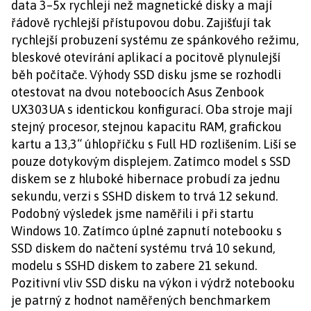
data 3–5x rychleji než magnetické disky a mají
řádově rychlejší přístupovou dobu. Zajišťují tak
rychlejší probuzení systému ze spánkového režimu,
bleskové otevírání aplikací a pocitově plynulejší
běh počítače. Výhody SSD disku jsme se rozhodli
otestovat na dvou noteboocích Asus Zenbook
UX303UA s identickou konfigurací. Oba stroje mají
stejný procesor, stejnou kapacitu RAM, grafickou
kartu a 13,3“ úhlopříčku s Full HD rozlišením. Liší se
pouze dotykovým displejem. Zatímco model s SSD
diskem se z hluboké hibernace probudí za jednu
sekundu, verzi s SSHD diskem to trvá 12 sekund.
Podobný výsledek jsme naměřili i při startu
Windows 10. Zatímco úplné zapnutí notebooku s
SSD diskem do načtení systému trvá 10 sekund,
modelu s SSHD diskem to zabere 21 sekund.
Pozitivní vliv SSD disku na výkon i výdrž notebooku
je patrný z hodnot naměřených benchmarkem