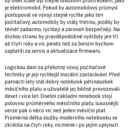
by dnes stále byl stejně luxusním prostředkem, jako
je elektromobil. Pokud by automobilový průmysl
postupoval ve vývoji stejně rychle jako ten
počítačový, automobily by stály třetinu, jezdily by
téměř zadarmo, rychleji a zároveň bezpečněji. Na
druhou stranu by pravděpodobně vydržely jen tři
až čtyři roky a víc peněz než za benzin bychom
zaplatili za servis a aktualizace firmwaru.
Logickou daní za překotný vývoj počítačové
techniky je její rychlejší morální zastarávání. Před
patnácti lety stál dobrý notebook pětinásobek
měsíčního platu a uživatelé jej běžně provozovali
deset i více let. Dnešní základní notebook stojí
polovinu průměrného měsíčního platu, luxusnější
verze pak o něco víc než jeden měsíční plat.
Průměrná délka služby moderního notebooku se
zkrátila na čtyři roky, nicméně i po jejím uplynutí