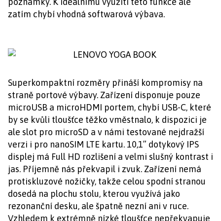
poznámky. K ideálnímu využití této funkce ale
zatím chybí vhodná softwarová výbava.
Superkompaktní rozměry přináší kompromisy na
straně portové výbavy. Zařízení disponuje pouze
microUSB a microHDMI portem, chybí USB-C, které
by se kvůli tloušťce těžko vměstnalo, k dispozici je
ale slot pro microSD a v námi testované nejdražší
verzi i pro nanoSIM LTE kartu. 10,1” dotykový IPS
displej má Full HD rozlišení a velmi slušný kontrast i
jas. Příjemně nás překvapil i zvuk. Zařízení nemá
protiskluzové nožičky, takže celou spodní stranou
dosedá na plochu stolu, kterou využívá jako
rezonanční desku, ale špatně nezní ani v ruce.
Vzhledem k extrémně nízké tloušťce nepřekvapuje