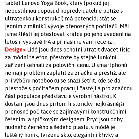
tablet Lenovo Yoga Book, který (pokud jej
nepostihnou doposud nepředvídatelné potíže s
ultratenkou konstrukcí) má potenciál stát se
jedním z milníků vývoje přenosných počítačů. Měli
jsme štěstí jej otestovat krátce po jeho uvedení na
letošní výstavě IFA a přinášíme vám recenzi.
Design>
Lidé jsou dnes ochotni utratit dvacet tisíc
za módní telefon, přestože by stejně funkční
zařízení sehnali za poloviční cenu. U smartphonů
nemají problém zaplatit za značku a prestiž, ale
při výběru notebooku se snaží šetřit, kde se dá,
přestože s počítačem pracují častěji a pro značnou
část populace představuje výrobní nástroj. K
dostání jsou dnes přitom historicky nejkrásnější
přenosné počítače se zajímavými konstrukčními
řešeními a špičkovým designem. Pryč jsou doby
nudného černého a šedého plastu, v módě je
leštěný hliník, tvrzené sklo, elegantní křivky a