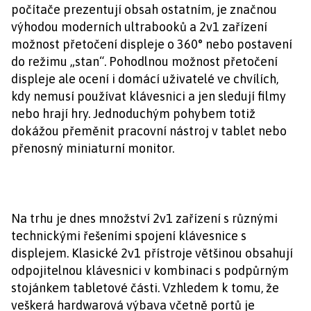
počítače prezentují obsah ostatním, je značnou
výhodou moderních ultrabooků a 2v1 zařízení
možnost přetočení displeje o 360° nebo postavení
do režimu „stan“. Pohodlnou možnost přetočení
displeje ale ocení i domácí uživatelé ve chvílích,
kdy nemusí používat klávesnici a jen sledují filmy
nebo hrají hry. Jednoduchým pohybem totiž
dokážou přeměnit pracovní nástroj v tablet nebo
přenosný miniaturní monitor.
Na trhu je dnes množství 2v1 zařízení s různými
technickými řešeními spojení klávesnice s
displejem. Klasické 2v1 přístroje většinou obsahují
odpojitelnou klávesnici v kombinaci s podpůrným
stojánkem tabletové části. Vzhledem k tomu, že
veškerá hardwarová výbava včetně portů je