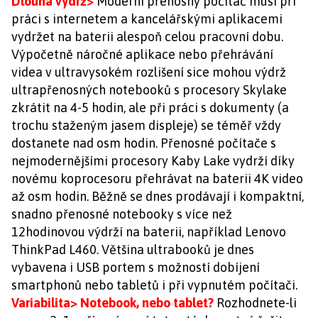
Dlouhá výdrž>
Moderní přenosný počítač musí při
práci s internetem a kancelářskými aplikacemi
vydržet na baterii alespoň celou pracovní dobu.
Výpočetně náročné aplikace nebo přehrávání
videa v ultravysokém rozlišení sice mohou výdrž
ultrapřenosných notebooků s procesory Skylake
zkrátit na 4-5 hodin, ale při práci s dokumenty (a
trochu staženým jasem displeje) se téměř vždy
dostanete nad osm hodin. Přenosné počítače s
nejmodernějšími procesory Kaby Lake vydrží díky
novému koprocesoru přehrávat na baterii 4K video
až osm hodin. Běžně se dnes prodávají i kompaktní,
snadno přenosné notebooky s více než
12hodinovou výdrží na baterii, například Lenovo
ThinkPad L460. Většina ultrabooků je dnes
vybavena i USB portem s možností dobíjení
smartphonů nebo tabletů i při vypnutém počítači.
Variabilita> Notebook, nebo tablet?
Rozhodnete-li