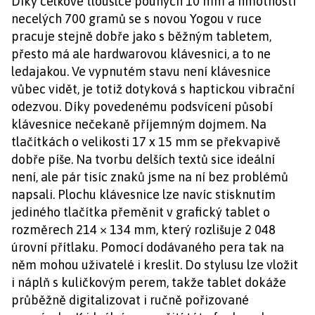
Díky celkové tloušťce pouhých 10 mm a hmotnosti
necelých 700 gramů se s novou Yogou v ruce
pracuje stejně dobře jako s běžným tabletem,
přesto má ale hardwarovou klávesnici, a to ne
ledajakou. Ve vypnutém stavu není klávesnice
vůbec vidět, je totiž dotyková s haptickou vibrační
odezvou. Díky povedenému podsvícení působí
klávesnice nečekaně příjemným dojmem. Na
tlačítkách o velikosti 17 x 15 mm se překvapivě
dobře píše. Na tvorbu delších textů sice ideální
není, ale pár tisíc znaků jsme na ní bez problémů
napsali. Plochu klávesnice lze navíc stisknutím
jediného tlačítka přeměnit v grafický tablet o
rozměrech 214 × 134 mm, který rozlišuje 2 048
úrovní přítlaku. Pomocí dodávaného pera tak na
něm mohou uživatelé i kreslit. Do stylusu lze vložit
i náplň s kuličkovým perem, takže tablet dokáže
průběžně digitalizovat i ručně pořizované