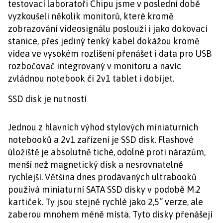
testovací laboratoři Chipu jsme v poslední době
vyzkoušeli několik monitorů, které kromě
zobrazování videosignálu poslouží i jako dokovací
stanice, přes jediný tenký kabel dokážou kromě
videa ve vysokém rozlišení přenášet i data pro USB
rozbočovač integrovaný v monitoru a navíc
zvládnou notebook či 2v1 tablet i dobíjet.
SSD disk je nutností
Jednou z hlavních výhod stylových miniaturních
notebooků a 2v1 zařízení je SSD disk. Flashové
úložiště je absolutně tiché, odolné proti nárazům,
menší než magnetický disk a nesrovnatelně
rychlejší. Většina dnes prodávaných ultrabooků
používá miniaturní SATA SSD disky v podobě M.2
kartiček. Ty jsou stejně rychlé jako 2,5“ verze, ale
zaberou mnohem méně místa. Tyto disky přenášejí