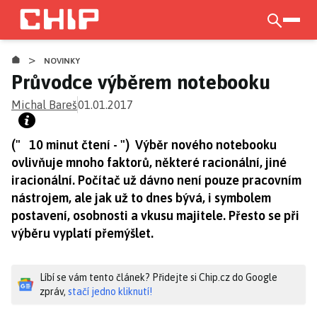
Přejít
k
otevří
hlavnímu
>
obsahu
NOVINKY
Průvodce výběrem notebooku
Michal Bareš
01.01.2017
(" 10 minut čtení - ") Výběr nového notebooku
ovlivňuje mnoho faktorů, některé racionální, jiné
iracionální. Počítač už dávno není pouze pracovním
nástrojem, ale jak už to dnes bývá, i symbolem
postavení, osobnosti a vkusu majitele. Přesto se při
výběru vyplatí přemýšlet.
Líbí se vám tento článek? Přidejte si Chip.cz do Google
zpráv,
stačí jedno kliknutí!