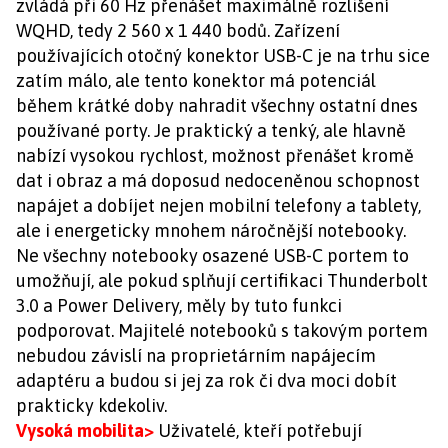
zvládá při 60 Hz přenášet maximálně rozlišení
WQHD, tedy 2 560 x 1 440 bodů. Zařízení
používajících otočný konektor USB-C je na trhu sice
zatím málo, ale tento konektor má potenciál
během krátké doby nahradit všechny ostatní dnes
používané porty. Je praktický a tenký, ale hlavně
nabízí vysokou rychlost, možnost přenášet kromě
dat i obraz a má doposud nedoceněnou schopnost
napájet a dobíjet nejen mobilní telefony a tablety,
ale i energeticky mnohem náročnější notebooky.
Ne všechny notebooky osazené USB-C portem to
umožňují, ale pokud splňují certifikaci Thunderbolt
3.0 a Power Delivery, měly by tuto funkci
podporovat. Majitelé notebooků s takovým portem
nebudou závislí na proprietárním napájecím
adaptéru a budou si jej za rok či dva moci dobít
prakticky kdekoliv.
Vysoká mobilita>
Uživatelé, kteří potřebují