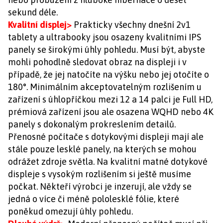
sekund déle.
Kvalitní displej>
Prakticky všechny dnešní 2v1
tablety a ultrabooky jsou osazeny kvalitními IPS
panely se širokými úhly pohledu. Musí být, abyste
mohli pohodlně sledovat obraz na displeji i v
případě, že jej natočíte na výšku nebo jej otočíte o
180°. Minimálním akceptovatelným rozlišením u
zařízení s úhlopříčkou mezi 12 a 14 palci je Full HD,
prémiová zařízení jsou ale osazena WQHD nebo 4K
panely s dokonalým prokreslením detailů.
Přenosné počítače s dotykovými displeji mají ale
stále pouze lesklé panely, na kterých se mohou
odrážet zdroje světla. Na kvalitní matné dotykové
displeje s vysokým rozlišením si ještě musíme
počkat. Někteří výrobci je inzerují, ale vždy se
jedná o více či méně pololesklé fólie, které
poněkud omezují úhly pohledu.