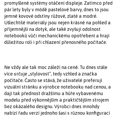
promyšlené systémy otáčení displeje. Zatímco před
pár lety byly v módě pastelové barvy, dnes to jsou
jemné kovové odstíny růžové, zlaté a modré.
Ušlechtilé materiály jsou nejen krásné na pohled a
příjemnější na dotyk, ale také zvyšují odolnost
notebooků vůči mechanickému opotřebení a hrají
důležitou roli i při chlazení přenosného počítače.
Ne vždy ale tak moc záleží na ceně. Tu dnes stále
více určuje „stylovost“, tedy vzhled a značka
počítače. Často se stává, že uživatelé preferují
vizuální stránku a výrobce notebooku nad cenou, a
dají tak přednost dražšímu a hůře vybavenému
modelu před výkonnějším a praktičtějším strojem
bez okázalého designu. Výrobci dnes mnohdy
nabízí řadu verzí jednoho šasi s různou konfigurací