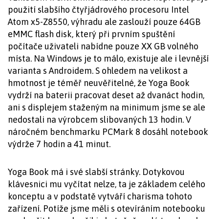
použití slabšího čtyřjádrového procesoru Intel
Atom x5-Z8550, výhradu ale zaslouží pouze 64GB
eMMC flash disk, který při prvním spuštění
počítače uživateli nabídne pouze XX GB volného
místa. Na Windows je to málo, existuje ale i levnější
varianta s Androidem. S ohledem na velikost a
hmotnost je téměř neuvěřitelné, že Yoga Book
vydrží na baterii pracovat deset až dvanáct hodin,
ani s displejem staženým na minimum jsme se ale
nedostali na výrobcem slibovaných 13 hodin. V
náročném benchmarku PCMark 8 dosáhl notebook
výdrže 7 hodin a 41 minut.
Yoga Book má i své slabší stránky. Dotykovou
klávesnici mu vyčítat nelze, ta je základem celého
konceptu a v podstatě vytváří charisma tohoto
zařízení. Potíže jsme měli s otevíráním notebooku