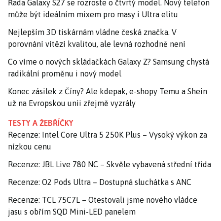
Řada Galaxy S27 se rozroste o čtvrtý model. Nový telefon
může být ideálním mixem pro masy i Ultra elitu
Nejlepším 3D tiskárnám vládne česká značka. V
porovnání vítězí kvalitou, ale levná rozhodně není
Co víme o nových skládačkách Galaxy Z? Samsung chystá
radikální proměnu i nový model
Konec zásilek z Číny? Ale kdepak, e-shopy Temu a Shein
už na Evropskou unii zřejmě vyzrály
TESTY A ŽEBŘÍČKY
Recenze: Intel Core Ultra 5 250K Plus – Vysoký výkon za
nízkou cenu
Recenze: JBL Live 780 NC – Skvěle vybavená střední třída
Recenze: O2 Pods Ultra – Dostupná sluchátka s ANC
Recenze: TCL 75C7L – Otestovali jsme nového vládce
jasu s obřím SQD Mini-LED panelem