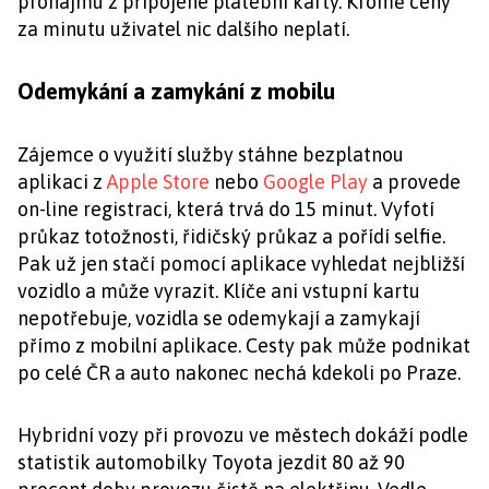
pronájmu z připojené platební karty. Kromě ceny
za minutu uživatel nic dalšího neplatí.
Odemykání a zamykání z mobilu
Zájemce o využití služby stáhne bezplatnou
aplikaci z
Apple Store
nebo
Google Play
a provede
on-line registraci, která trvá do 15 minut. Vyfotí
průkaz totožnosti, řidičský průkaz a pořídí selfie.
Pak už jen stačí pomocí aplikace vyhledat nejbližší
vozidlo a může vyrazit. Klíče ani vstupní kartu
nepotřebuje, vozidla se odemykají a zamykají
přímo z mobilní aplikace. Cesty pak může podnikat
po celé ČR a auto nakonec nechá kdekoli po Praze.
Hybridní vozy při provozu ve městech dokáží podle
statistik automobilky Toyota jezdit 80 až 90