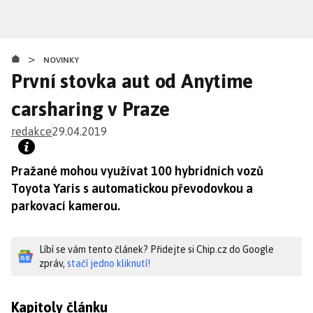
Přejít
k
hlavnímu
>
obsahu
NOVINKY
První stovka aut od Anytime
carsharing v Praze
redakce
29.04.2019
Pražané mohou využívat 100 hybridních vozů
Toyota Yaris s automatickou převodovkou a
parkovací kamerou.
Líbí se vám tento článek? Přidejte si Chip.cz do Google
zpráv,
stačí jedno kliknutí!
Kapitoly článku