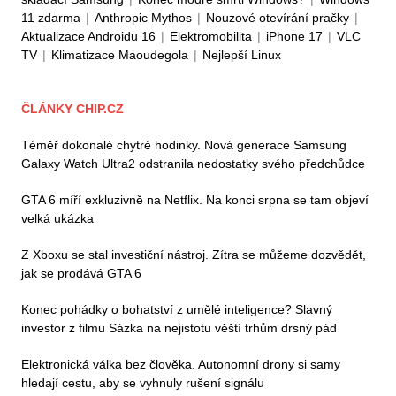
11 zdarma
|
Anthropic Mythos
|
Nouzové otevírání pračky
|
Aktualizace Androidu 16
|
Elektromobilita
|
iPhone 17
|
VLC
TV
|
Klimatizace Maoudegola
|
Nejlepší Linux
ČLÁNKY CHIP.CZ
Téměř dokonalé chytré hodinky. Nová generace Samsung
Galaxy Watch Ultra2 odstranila nedostatky svého předchůdce
GTA 6 míří exkluzivně na Netflix. Na konci srpna se tam objeví
velká ukázka
Z Xboxu se stal investiční nástroj. Zítra se můžeme dozvědět,
jak se prodává GTA 6
Konec pohádky o bohatství z umělé inteligence? Slavný
investor z filmu Sázka na nejistotu věští trhům drsný pád
Elektronická válka bez člověka. Autonomní drony si samy
hledají cestu, aby se vyhnuly rušení signálu