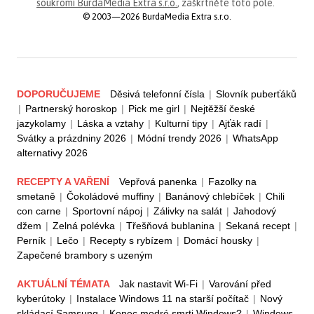
soukromí BurdaMedia Extra s.r.o.
, zaškrtněte toto pole.
© 2003—2026 BurdaMedia Extra s.r.o.
DOPORUČUJEME
Děsivá telefonní čísla
|
Slovník puberťáků
|
Partnerský horoskop
|
Pick me girl
|
Nejtěžší české
jazykolamy
|
Láska a vztahy
|
Kulturní tipy
|
Ajťák radí
|
Svátky a prázdniny 2026
|
Módní trendy 2026
|
WhatsApp
alternativy 2026
RECEPTY A VAŘENÍ
Vepřová panenka
|
Fazolky na
smetaně
|
Čokoládové muffiny
|
Banánový chlebíček
|
Chili
con carne
|
Sportovní nápoj
|
Zálivky na salát
|
Jahodový
džem
|
Zelná polévka
|
Třešňová bublanina
|
Sekaná recept
|
Perník
|
Lečo
|
Recepty s rybízem
|
Domácí housky
|
Zapečené brambory s uzeným
AKTUÁLNÍ TÉMATA
Jak nastavit Wi-Fi
|
Varování před
kyberútoky
|
Instalace Windows 11 na starší počítač
|
Nový
skládací Samsung
|
Konec modré smrti Windows?
|
Windows