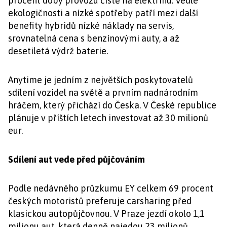
procent doby provozu čistě na elektřinu. Vedle
ekologičnosti a nízké spotřeby patří mezi další
benefity hybridů nízké náklady na servis,
srovnatelná cena s benzínovými auty, a až
desetiletá výdrž baterie.
Anytime je jedním z největších poskytovatelů
sdílení vozidel na světě a prvním nadnárodním
hráčem, který přichází do Česka. V České republice
plánuje v příštích letech investovat až 30 milionů
eur.
Sdílení aut vede před půjčováním
Podle nedávného průzkumu EY celkem 69 procent
českých motoristů preferuje carsharing před
klasickou autopůjčovnou. V Praze jezdí okolo 1,1
milionu aut, která denně najedou 23 milionů