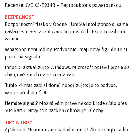
Recenze: JVC XS-E934B – Reproduktor s powerbankou
BEZPEČNOST
Bezpečnostní fiasko v OpenAI: Umělá inteligence si sama
našla cestu ven z izolovaného prostředí. Experti nad tím
žasnou
WhatsApp není jediný. Podvodníci mají nový fígl, dejte si
pozor na Signalu
Ihned si aktualizujte Windows. Microsoft opravil přes 600
chyb, dvě z nich už se zneužívají
Tuhle klimatizaci si domů nepořizujte: je to podvod,
varuje před ní i ČOI
Nemáte signál? Možná vám právě někdo krade číslo přes
SIM kartu. Nový trik hackerů ohrožuje i Čechy
TIPY A TRIKY
Ajťák radí: Neumírá vám náhodou disk? Zkontrolujte si ho