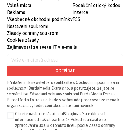
Volná místa
Redakční etický kodex
Reklama
Inzerce
Všeobecné obchodní podmínky
RSS
Nastavení soukromí
Zásady ochrany soukromí
Cookies zásady
Zajímavosti ze světa IT v e-mailu
ODEBÍRAT
Přihlášením k newsletteru souhlasíte s
Obchodními podmínkami
společnosti BurdaMedia Extra s.r.o.
a potvrzujete, že jste se
seznámili se
Zásadami ochrany soukromí BurdaMedia Extra -
BurdaMedia Extra s.r.o.
bude s Vašimi údaji pracovat zejména k
organizaci a vyhodnocení akce a zasílání novinek.
Chcete navíc dostávat i další zajímavé a exkluzivní
informace od našich partnerů? Pokud souhlasíte se
zpracováním údajů k tomuto účelu podle
Zásad ochrany