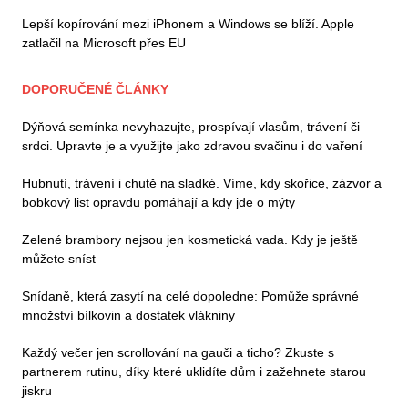
Lepší kopírování mezi iPhonem a Windows se blíží. Apple
zatlačil na Microsoft přes EU
DOPORUČENÉ ČLÁNKY
Dýňová semínka nevyhazujte, prospívají vlasům, trávení či
srdci. Upravte je a využijte jako zdravou svačinu i do vaření
Hubnutí, trávení i chutě na sladké. Víme, kdy skořice, zázvor a
bobkový list opravdu pomáhají a kdy jde o mýty
Zelené brambory nejsou jen kosmetická vada. Kdy je ještě
můžete sníst
Snídaně, která zasytí na celé dopoledne: Pomůže správné
množství bílkovin a dostatek vlákniny
Každý večer jen scrollování na gauči a ticho? Zkuste s
partnerem rutinu, díky které uklidíte dům i zažehnete starou
jiskru