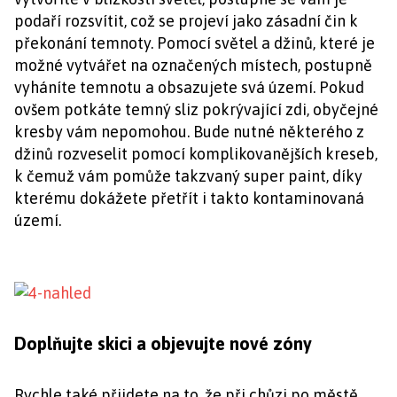
podaří rozsvítit, což se projeví jako zásadní čin k
překonání temnoty. Pomocí světel a džinů, které je
možné vytvářet na označených místech, postupně
vyháníte temnotu a obsazujete svá území. Pokud
ovšem potkáte temný sliz pokrývající zdi, obyčejné
kresby vám nepomohou. Bude nutné některého z
džinů rozveselit pomocí komplikovanějších kreseb,
k čemuž vám pomůže takzvaný super paint, díky
kterému dokážete přetřít i takto kontaminovaná
území.
Doplňujte skici a objevujte nové zóny
Rychle také přijdete na to, že při chůzi po městě