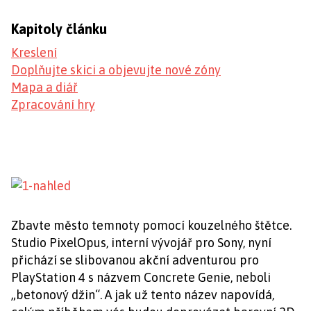
Kapitoly článku
Kreslení
Doplňujte skici a objevujte nové zóny
Mapa a diář
Zpracování hry
Zbavte město temnoty pomocí kouzelného štětce.
Studio PixelOpus, interní vývojář pro Sony, nyní
přichází se slibovanou akční adventurou pro
PlayStation 4 s názvem Concrete Genie, neboli
„betonový džin“. A jak už tento název napovídá,