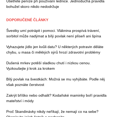
Ušetřete peníze při používání lednice. Jednoduchá pravidla
bohužel skoro nikdo nedodržuje
DOPORUČENÉ ČLÁNKY
Švestky umí potrápit i pomoci. Vláknina prospívá trávení,
sorbitol může nadýmat a bílý povlak není plíseň ani špína
Vyhazujete jídlo jen kvůli datu? U některých potravin děláte
chybu, u masa či měkkých sýrů hrozí zdravotní problémy
Dušená mrkev potěší sladkou chutí i nízkou cenou.
Vyzkoušejte ji krok za krokem
Bílý povlak na švestkách: Možná se mu vyhýbáte. Podle něj
však poznáte čerstvost
Zakrýt bříško nebo odhalit? Kodaňské maminky boří pravidla
mateřství i módy
Proč Skandinávky nikdy neříkají, že nemají co na sebe?
Okopírujte jejich šatník a pochopíte...