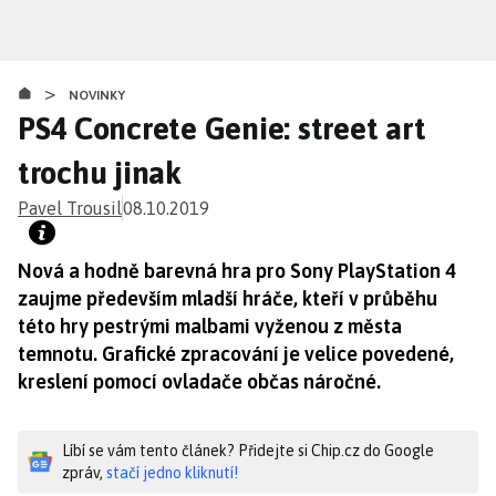
Přejít
k
hlavnímu
>
obsahu
NOVINKY
PS4 Concrete Genie: street art
trochu jinak
Pavel Trousil
08.10.2019
Nová a hodně barevná hra pro Sony PlayStation 4
zaujme především mladší hráče, kteří v průběhu
této hry pestrými malbami vyženou z města
temnotu. Grafické zpracování je velice povedené,
kreslení pomocí ovladače občas náročné.
Líbí se vám tento článek? Přidejte si Chip.cz do Google
zpráv,
stačí jedno kliknutí!