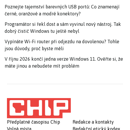
Poznejte tajemství barevných USB portů: Co znamenají
černé, oranžové a modré konektory?
Programátor si řekl dost a sám vyvinul nový nástroj. Tak
dobrý čistič Windows tu ještě nebyl
Vypínáte Wi-Fi router při odjezdu na dovolenou? Tohle
jsou důvody, proč byste měli
V říjnu 2026 končí jedna verze Windows 11. Ověřte si, že
máte jinou a nebudete mít problém
Předplatné časopisu Chip
Redakce a kontakty
Volná místa
Redakční etický kodex