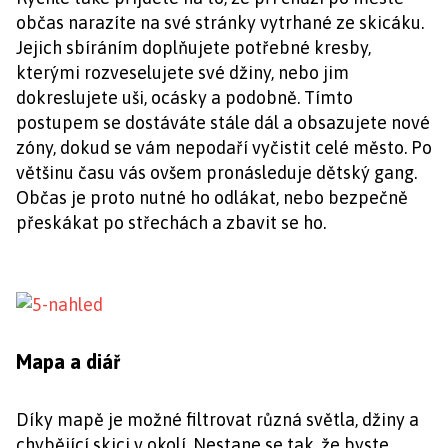
občas narazíte na své stránky vytrhané ze skicáku.
Jejich sbíráním doplňujete potřebné kresby,
kterými rozveselujete své džiny, nebo jim
dokreslujete uši, ocásky a podobně. Tímto
postupem se dostáváte stále dál a obsazujete nové
zóny, dokud se vám nepodaří vyčistit celé město. Po
většinu času vás ovšem pronásleduje dětský gang.
Občas je proto nutné ho odlákat, nebo bezpečně
přeskákat po střechách a zbavit se ho.
Mapa a diář
Díky mapě je možné filtrovat různá světla, džiny a
chybějící skici v okolí. Nestane se tak, že byste