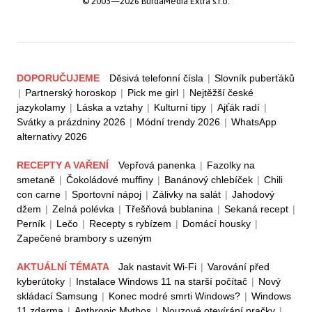
© 2003—2026 BurdaMedia Extra s.r.o.
DOPORUČUJEME
Děsivá telefonní čísla
|
Slovník puberťáků
|
Partnerský horoskop
|
Pick me girl
|
Nejtěžší české
jazykolamy
|
Láska a vztahy
|
Kulturní tipy
|
Ajťák radí
|
Svátky a prázdniny 2026
|
Módní trendy 2026
|
WhatsApp
alternativy 2026
RECEPTY A VAŘENÍ
Vepřová panenka
|
Fazolky na
smetaně
|
Čokoládové muffiny
|
Banánový chlebíček
|
Chili
con carne
|
Sportovní nápoj
|
Zálivky na salát
|
Jahodový
džem
|
Zelná polévka
|
Třešňová bublanina
|
Sekaná recept
|
Perník
|
Lečo
|
Recepty s rybízem
|
Domácí housky
|
Zapečené brambory s uzeným
AKTUÁLNÍ TÉMATA
Jak nastavit Wi-Fi
|
Varování před
kyberútoky
|
Instalace Windows 11 na starší počítač
|
Nový
skládací Samsung
|
Konec modré smrti Windows?
|
Windows
11 zdarma
|
Anthropic Mythos
|
Nouzové otevírání pračky
|