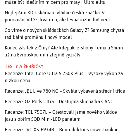
může být ideálním mixem pro masy i Ultra elitu
Nejlepším 3D tiskárnám vládne česká značka. V
porovnání vítězí kvalitou, ale levná rozhodně není
Co víme o nových skládačkách Galaxy Z? Samsung chystá
radikální proměnu i nový model
Konec zásilek z Číny? Ale kdepak, e-shopy Temu a Shein
už na Evropskou unii zřejmě vyzrály
TESTY A ŽEBŘÍČKY
Recenze: Intel Core Ultra 5 250K Plus – Vysoký výkon za
nízkou cenu
Recenze: JBL Live 780 NC – Skvěle vybavená střední třída
Recenze: O2 Pods Ultra – Dostupná sluchátka s ANC
Recenze: TCL 75C7L – Otestovali jsme nového vládce
jasu s obřím SQD Mini-LED panelem
Recenze: JVC XS-E934B – Reproduktor s powerbankou