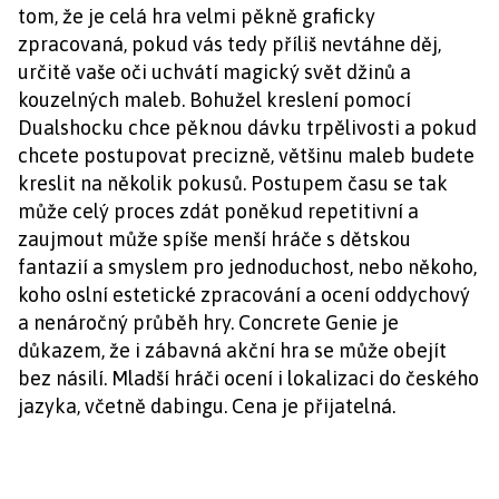
tom, že je celá hra velmi pěkně graficky
zpracovaná, pokud vás tedy příliš nevtáhne děj,
určitě vaše oči uchvátí magický svět džinů a
kouzelných maleb. Bohužel kreslení pomocí
Dualshocku chce pěknou dávku trpělivosti a pokud
chcete postupovat precizně, většinu maleb budete
kreslit na několik pokusů. Postupem času se tak
může celý proces zdát poněkud repetitivní a
zaujmout může spíše menší hráče s dětskou
fantazií a smyslem pro jednoduchost, nebo někoho,
koho oslní estetické zpracování a ocení oddychový
a nenáročný průběh hry. Concrete Genie je
důkazem, že i zábavná akční hra se může obejít
bez násilí. Mladší hráči ocení i lokalizaci do českého
jazyka, včetně dabingu. Cena je přijatelná.