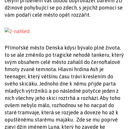
celým příběhem vás budou doprovázet barevní 2D
džinové pohybující se po zdech, s jejichž pomocí se
vám podaří celé město opět rozzářit.
Přímořské město Denska kdysi bývalo plné života,
to se ale změnilo po tragické nehodě tankeru, který
svým obsahem celé město zahalil do černofialové
hmoty zvané temnota. Hlavní hrdina Ash je
teenager, který většinu času tráví kreslením do
svého skicáku. Jednoho dne k němu přijde parta
mladých výtržníků a po následné potyčce jeden z
nich všechny jeho skici roztrhá a rozhází. Aby toho
ovšem nebylo málo, rozhodnou se ho nacpat do
staré tramvaje, která se rozjede a doveze ho až k
opuštěnému starému majáku. Zde se mu poprvé
zjeví džin jménem Luna, který ho zavede ke