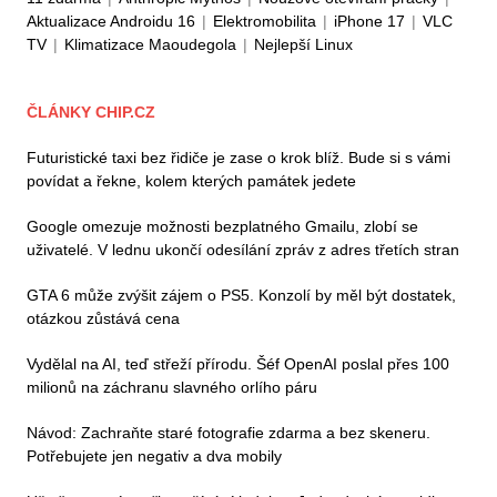
Aktualizace Androidu 16
|
Elektromobilita
|
iPhone 17
|
VLC
TV
|
Klimatizace Maoudegola
|
Nejlepší Linux
ČLÁNKY CHIP.CZ
Futuristické taxi bez řidiče je zase o krok blíž. Bude si s vámi
povídat a řekne, kolem kterých památek jedete
Google omezuje možnosti bezplatného Gmailu, zlobí se
uživatelé. V lednu ukončí odesílání zpráv z adres třetích stran
GTA 6 může zvýšit zájem o PS5. Konzolí by měl být dostatek,
otázkou zůstává cena
Vydělal na AI, teď střeží přírodu. Šéf OpenAI poslal přes 100
milionů na záchranu slavného orlího páru
Návod: Zachraňte staré fotografie zdarma a bez skeneru.
Potřebujete jen negativ a dva mobily