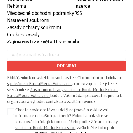
Reklama
Inzerce
Všeobecné obchodní podmínky
RSS
Nastavení soukromí
Zásady ochrany soukromí
Cookies zásady
Zajímavosti ze světa IT v e-mailu
ODEBÍRAT
Přihlášením k newsletteru souhlasíte s
Obchodními podmínkami
společnosti BurdaMedia Extra s.r.o.
a potvrzujete, že jste se
seznámili se
Zásadami ochrany soukromí BurdaMedia Extra -
BurdaMedia Extra s.r.o.
bude s Vašimi údaji pracovat zejména k
organizaci a vyhodnocení akce a zasílání novinek.
Chcete navíc dostávat i další zajímavé a exkluzivní
informace od našich partnerů? Pokud souhlasíte se
zpracováním údajů k tomuto účelu podle
Zásad ochrany
soukromí BurdaMedia Extra s.r.o.
, zaškrtněte toto pole.