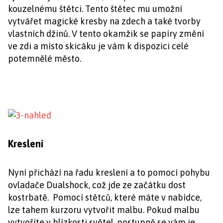
kouzelnému štětci. Tento štětec mu umožní
vytvářet magické kresby na zdech a také tvorby
vlastních džinů. V tento okamžik se papíry změní
ve zdi a místo skicáku je vám k dispozici celé
potemnělé město.
Kreslení
Nyní přichází na řadu kreslení a to pomocí pohybu
ovladače Dualshock, což jde ze začátku dost
kostrbatě. Pomocí stětců, které máte v nabídce,
lze tahem kurzoru vytvořit malbu. Pokud malbu
vytvoříte v blízkosti světel, postupně se vám je