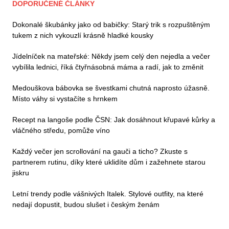
DOPORUČENÉ ČLÁNKY
Dokonalé škubánky jako od babičky: Starý trik s rozpuštěným
tukem z nich vykouzlí krásně hladké kousky
Jídelníček na mateřské: Někdy jsem celý den nejedla a večer
vybílila lednici, říká čtyřnásobná máma a radí, jak to změnit
Medouškova bábovka se švestkami chutná naprosto úžasně.
Místo váhy si vystačíte s hrnkem
Recept na langoše podle ČSN: Jak dosáhnout křupavé kůrky a
vláčného středu, pomůže víno
Každý večer jen scrollování na gauči a ticho? Zkuste s
partnerem rutinu, díky které uklidíte dům i zažehnete starou
jiskru
Letní trendy podle vášnivých Italek. Stylové outfity, na které
nedají dopustit, budou slušet i českým ženám