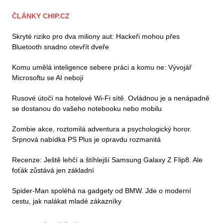
ČLÁNKY CHIP.CZ
Skryté riziko pro dva miliony aut: Hackeři mohou přes
Bluetooth snadno otevřít dveře
Komu umělá inteligence sebere práci a komu ne: Vývojář
Microsoftu se AI nebojí
Rusové útočí na hotelové Wi-Fi sítě. Ovládnou je a nenápadně
se dostanou do vašeho notebooku nebo mobilu
Zombie akce, roztomilá adventura a psychologický horor.
Srpnová nabídka PS Plus je opravdu rozmanitá
Recenze: Ještě lehčí a štíhlejší Samsung Galaxy Z Flip8. Ale
foťák zůstává jen základní
Spider-Man spoléhá na gadgety od BMW. Jde o moderní
cestu, jak nalákat mladé zákazníky