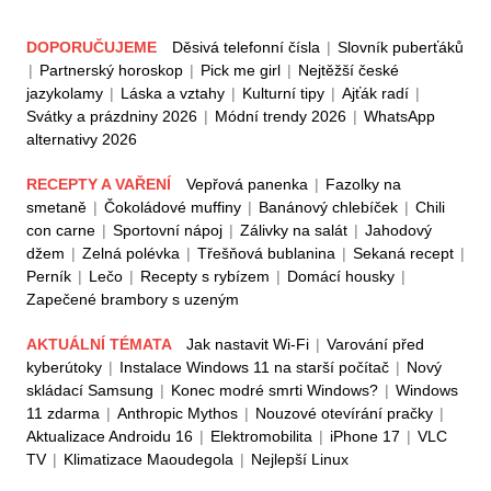
DOPORUČUJEME
Děsivá telefonní čísla
|
Slovník puberťáků
|
Partnerský horoskop
|
Pick me girl
|
Nejtěžší české
jazykolamy
|
Láska a vztahy
|
Kulturní tipy
|
Ajťák radí
|
Svátky a prázdniny 2026
|
Módní trendy 2026
|
WhatsApp
alternativy 2026
RECEPTY A VAŘENÍ
Vepřová panenka
|
Fazolky na
smetaně
|
Čokoládové muffiny
|
Banánový chlebíček
|
Chili
con carne
|
Sportovní nápoj
|
Zálivky na salát
|
Jahodový
džem
|
Zelná polévka
|
Třešňová bublanina
|
Sekaná recept
|
Perník
|
Lečo
|
Recepty s rybízem
|
Domácí housky
|
Zapečené brambory s uzeným
AKTUÁLNÍ TÉMATA
Jak nastavit Wi-Fi
|
Varování před
kyberútoky
|
Instalace Windows 11 na starší počítač
|
Nový
skládací Samsung
|
Konec modré smrti Windows?
|
Windows
11 zdarma
|
Anthropic Mythos
|
Nouzové otevírání pračky
|
Aktualizace Androidu 16
|
Elektromobilita
|
iPhone 17
|
VLC
TV
|
Klimatizace Maoudegola
|
Nejlepší Linux