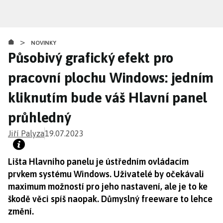
Přejít
k
hlavnímu
>
obsahu
NOVINKY
Působivý grafický efekt pro
pracovní plochu Windows: jedním
kliknutím bude váš Hlavní panel
průhledný
Jiří Palyza
19.07.2023
Lišta Hlavního panelu je ústředním ovládacím
prvkem systému Windows. Uživatelé by očekávali
maximum možností pro jeho nastavení, ale je to ke
škodě věci spíš naopak. Důmyslný freeware to lehce
změní.