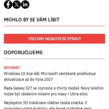
MOHLO BY SE VÁM LÍBIT
VŠECHNY NEJNOVĚJŠÍ ZPRÁVY
DOPORUČUJEME
NOVINKY
Windows 10 žije dál: Microsoft nečekaně prodlužuje
aktualizace až do října 2027
Řada Galaxy S27 se rozroste o čtvrtý model. Nový telefon
může být ideálním mixem pro masy i Ultra elitu
Nejlepším 3D tiskárnám vládne česká značka. V
porovnání vítězí kvalitou, ale levná rozhodně není