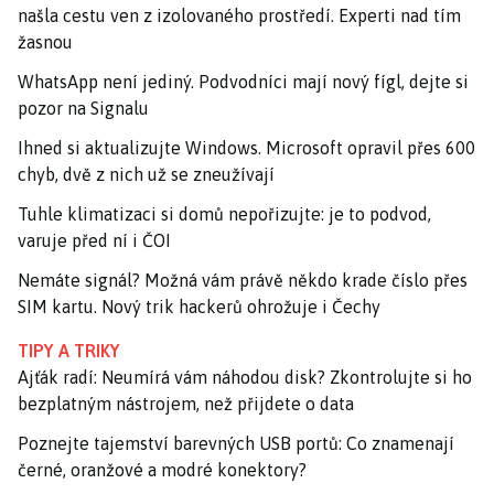
našla cestu ven z izolovaného prostředí. Experti nad tím
žasnou
WhatsApp není jediný. Podvodníci mají nový fígl, dejte si
pozor na Signalu
Ihned si aktualizujte Windows. Microsoft opravil přes 600
chyb, dvě z nich už se zneužívají
Tuhle klimatizaci si domů nepořizujte: je to podvod,
varuje před ní i ČOI
Nemáte signál? Možná vám právě někdo krade číslo přes
SIM kartu. Nový trik hackerů ohrožuje i Čechy
TIPY A TRIKY
Ajťák radí: Neumírá vám náhodou disk? Zkontrolujte si ho
bezplatným nástrojem, než přijdete o data
Poznejte tajemství barevných USB portů: Co znamenají
černé, oranžové a modré konektory?