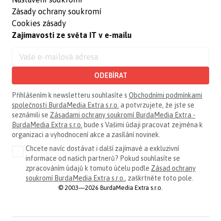
Zásady ochrany soukromí
Cookies zásady
Zajímavosti ze světa IT v e-mailu
ODEBÍRAT
Přihlášením k newsletteru souhlasíte s
Obchodními podmínkami
společnosti BurdaMedia Extra s.r.o.
a potvrzujete, že jste se
seznámili se
Zásadami ochrany soukromí BurdaMedia Extra -
BurdaMedia Extra s.r.o.
bude s Vašimi údaji pracovat zejména k
organizaci a vyhodnocení akce a zasílání novinek.
Chcete navíc dostávat i další zajímavé a exkluzivní
informace od našich partnerů? Pokud souhlasíte se
zpracováním údajů k tomuto účelu podle
Zásad ochrany
soukromí BurdaMedia Extra s.r.o.
, zaškrtněte toto pole.
© 2003—2026 BurdaMedia Extra s.r.o.