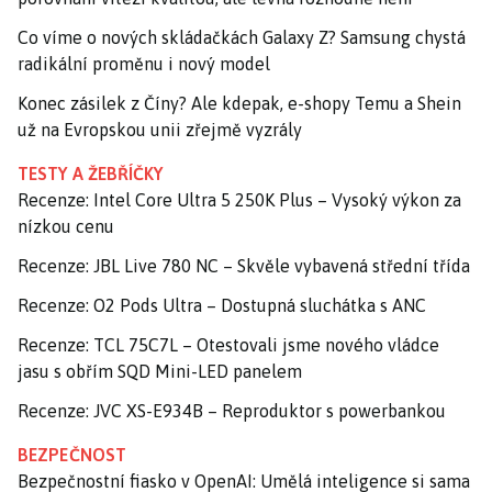
Co víme o nových skládačkách Galaxy Z? Samsung chystá
radikální proměnu i nový model
Konec zásilek z Číny? Ale kdepak, e-shopy Temu a Shein
už na Evropskou unii zřejmě vyzrály
TESTY A ŽEBŘÍČKY
Recenze: Intel Core Ultra 5 250K Plus – Vysoký výkon za
nízkou cenu
Recenze: JBL Live 780 NC – Skvěle vybavená střední třída
Recenze: O2 Pods Ultra – Dostupná sluchátka s ANC
Recenze: TCL 75C7L – Otestovali jsme nového vládce
jasu s obřím SQD Mini-LED panelem
Recenze: JVC XS-E934B – Reproduktor s powerbankou
BEZPEČNOST
Bezpečnostní fiasko v OpenAI: Umělá inteligence si sama