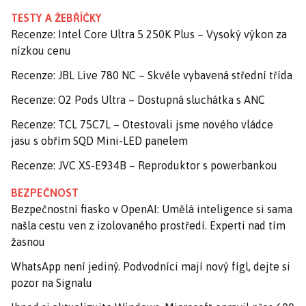
TESTY A ŽEBŘÍČKY
Recenze: Intel Core Ultra 5 250K Plus – Vysoký výkon za
nízkou cenu
Recenze: JBL Live 780 NC – Skvěle vybavená střední třída
Recenze: O2 Pods Ultra – Dostupná sluchátka s ANC
Recenze: TCL 75C7L – Otestovali jsme nového vládce
jasu s obřím SQD Mini-LED panelem
Recenze: JVC XS-E934B – Reproduktor s powerbankou
BEZPEČNOST
Bezpečnostní fiasko v OpenAI: Umělá inteligence si sama
našla cestu ven z izolovaného prostředí. Experti nad tím
žasnou
WhatsApp není jediný. Podvodníci mají nový fígl, dejte si
pozor na Signalu