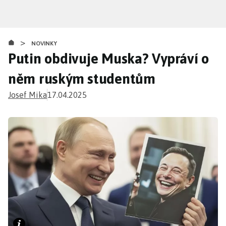
Přejít
k
hlavnímu
>
obsahu
NOVINKY
Putin obdivuje Muska? Vypráví o
něm ruským studentům
Josef Mika
17.04.2025