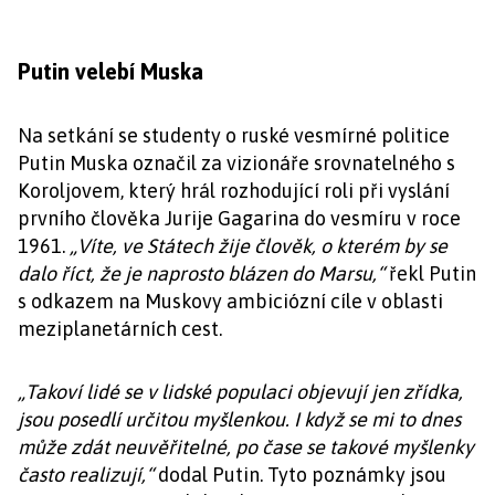
Putin velebí Muska
Na setkání se studenty o ruské vesmírné politice
Putin Muska označil za vizionáře srovnatelného s
Koroljovem, který hrál rozhodující roli při vyslání
prvního člověka Jurije Gagarina do vesmíru v roce
1961.
„Víte, ve Státech žije člověk, o kterém by se
dalo říct, že je naprosto blázen do Marsu,“
řekl Putin
s odkazem na Muskovy ambiciózní cíle v oblasti
meziplanetárních cest.
„Takoví lidé se v lidské populaci objevují jen zřídka,
jsou posedlí určitou myšlenkou. I když se mi to dnes
může zdát neuvěřitelné, po čase se takové myšlenky
často realizují,“
dodal Putin. Tyto poznámky jsou