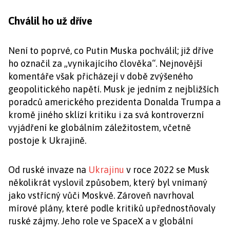
Chválil ho už dříve
Není to poprvé, co Putin Muska pochválil; již dříve
ho označil za „vynikajícího člověka“. Nejnovější
komentáře však přicházejí v době zvýšeného
geopolitického napětí. Musk je jedním z nejbližších
poradců amerického prezidenta Donalda Trumpa a
kromě jiného sklízí kritiku i za svá kontroverzní
vyjádření ke globálním záležitostem, včetně
postoje k Ukrajině.
Od ruské invaze na
Ukrajinu
v roce 2022 se Musk
několikrát vyslovil způsobem, který byl vnímaný
jako vstřícný vůči Moskvě. Zároveň navrhoval
mírové plány, které podle kritiků upřednostňovaly
ruské zájmy. Jeho role ve SpaceX a v globální