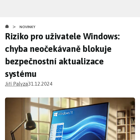
Přejít
k
hlavnímu
>
obsahu
NOVINKY
Riziko pro uživatele Windows:
chyba neočekávaně blokuje
bezpečnostní aktualizace
systému
Jiří Palyza
31.12.2024