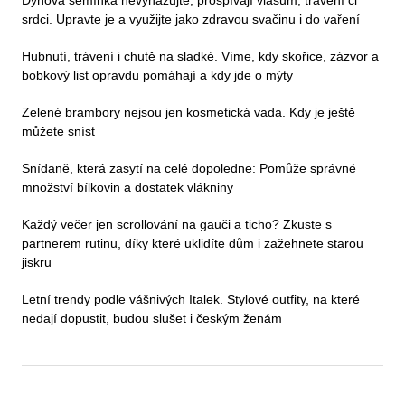
Dýňová semínka nevyhazujte, prospívají vlasům, trávení či
srdci. Upravte je a využijte jako zdravou svačinu i do vaření
Hubnutí, trávení i chutě na sladké. Víme, kdy skořice, zázvor a
bobkový list opravdu pomáhají a kdy jde o mýty
Zelené brambory nejsou jen kosmetická vada. Kdy je ještě
můžete sníst
Snídaně, která zasytí na celé dopoledne: Pomůže správné
množství bílkovin a dostatek vlákniny
Každý večer jen scrollování na gauči a ticho? Zkuste s
partnerem rutinu, díky které uklidíte dům i zažehnete starou
jiskru
Letní trendy podle vášnivých Italek. Stylové outfity, na které
nedají dopustit, budou slušet i českým ženám