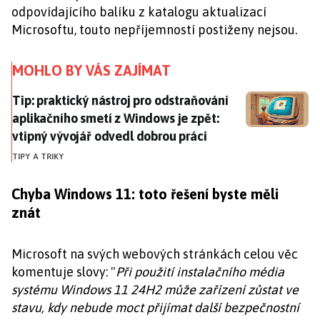
odpovídajícího balíku z katalogu aktualizací
Microsoftu, touto nepříjemností postiženy nejsou.
MOHLO BY VÁS ZAJÍMAT
Tip: praktický nástroj pro odstraňování aplikačního s
Tip: praktický nástroj pro odstraňování
aplikačního smetí z Windows je zpět:
vtipný vývojář odvedl dobrou práci
TIPY A TRIKY
Chyba Windows 11: toto řešení byste měli
znát
Microsoft na svých webových stránkách celou věc
komentuje slovy: "
Při použití instalačního média
systému Windows 11 24H2 může zařízení zůstat ve
stavu, kdy nebude moct přijímat další bezpečnostní