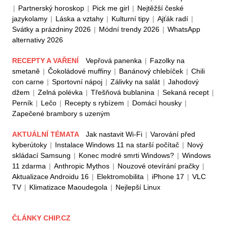
|
Partnerský horoskop
|
Pick me girl
|
Nejtěžší české
jazykolamy
|
Láska a vztahy
|
Kulturní tipy
|
Ajťák radí
|
Svátky a prázdniny 2026
|
Módní trendy 2026
|
WhatsApp
alternativy 2026
RECEPTY A VAŘENÍ
Vepřová panenka
|
Fazolky na
smetaně
|
Čokoládové muffiny
|
Banánový chlebíček
|
Chili
con carne
|
Sportovní nápoj
|
Zálivky na salát
|
Jahodový
džem
|
Zelná polévka
|
Třešňová bublanina
|
Sekaná recept
|
Perník
|
Lečo
|
Recepty s rybízem
|
Domácí housky
|
Zapečené brambory s uzeným
AKTUÁLNÍ TÉMATA
Jak nastavit Wi-Fi
|
Varování před
kyberútoky
|
Instalace Windows 11 na starší počítač
|
Nový
skládací Samsung
|
Konec modré smrti Windows?
|
Windows
11 zdarma
|
Anthropic Mythos
|
Nouzové otevírání pračky
|
Aktualizace Androidu 16
|
Elektromobilita
|
iPhone 17
|
VLC
TV
|
Klimatizace Maoudegola
|
Nejlepší Linux
ČLÁNKY CHIP.CZ