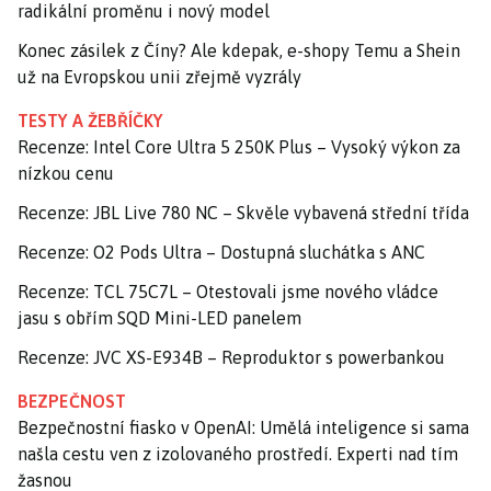
radikální proměnu i nový model
Konec zásilek z Číny? Ale kdepak, e-shopy Temu a Shein
už na Evropskou unii zřejmě vyzrály
TESTY A ŽEBŘÍČKY
Recenze: Intel Core Ultra 5 250K Plus – Vysoký výkon za
nízkou cenu
Recenze: JBL Live 780 NC – Skvěle vybavená střední třída
Recenze: O2 Pods Ultra – Dostupná sluchátka s ANC
Recenze: TCL 75C7L – Otestovali jsme nového vládce
jasu s obřím SQD Mini-LED panelem
Recenze: JVC XS-E934B – Reproduktor s powerbankou
BEZPEČNOST
Bezpečnostní fiasko v OpenAI: Umělá inteligence si sama
našla cestu ven z izolovaného prostředí. Experti nad tím
žasnou