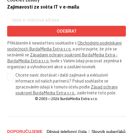
Zajímavosti ze světa IT v e-mailu
ODEBÍRAT
Přihlášením k newsletteru souhlasíte s
Obchodními podmínkami
společnosti BurdaMedia Extra s.r.o.
a potvrzujete, že jste se
seznámili se
Zásadami ochrany soukromí BurdaMedia Extra -
BurdaMedia Extra s.r.o.
bude s Vašimi údaji pracovat zejména k
organizaci a vyhodnocení akce a zasílání novinek.
Chcete navíc dostávat i další zajímavé a exkluzivní
informace od našich partnerů? Pokud souhlasíte se
zpracováním údajů k tomuto účelu podle
Zásad ochrany
soukromí BurdaMedia Extra s.r.o.
, zaškrtněte toto pole.
© 2003—2026 BurdaMedia Extra s.r.o.
DOPORUČUJEME
Děsivá telefonní čísla
|
Slovník puberťáků