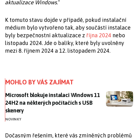
aktualizace Windows.
"
K tomuto stavu dojde v případě, pokud instalační
médium bylo vytvořeno tak, aby součástí instalace
byly bezpečnostní aktualizace z
října 2024
nebo
listopadu 2024. Jde o balíky, které byly uvolněny
mezi 8. říjnem 2024 a 12. listopadem 2024.
MOHLO BY VÁS ZAJÍMAT
Microsoft blokuje instalaci Windows 11 24H2 na někt
Microsoft blokuje instalaci Windows 11
24H2 na některých počítačích s USB
skenery
NOVINKY
Dočasným řešením, které vás zmíněných problémů