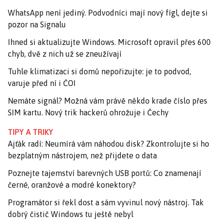
WhatsApp není jediný. Podvodníci mají nový fígl, dejte si
pozor na Signalu
Ihned si aktualizujte Windows. Microsoft opravil přes 600
chyb, dvě z nich už se zneužívají
Tuhle klimatizaci si domů nepořizujte: je to podvod,
varuje před ní i ČOI
Nemáte signál? Možná vám právě někdo krade číslo přes
SIM kartu. Nový trik hackerů ohrožuje i Čechy
TIPY A TRIKY
Ajťák radí: Neumírá vám náhodou disk? Zkontrolujte si ho
bezplatným nástrojem, než přijdete o data
Poznejte tajemství barevných USB portů: Co znamenají
černé, oranžové a modré konektory?
Programátor si řekl dost a sám vyvinul nový nástroj. Tak
dobrý čistič Windows tu ještě nebyl