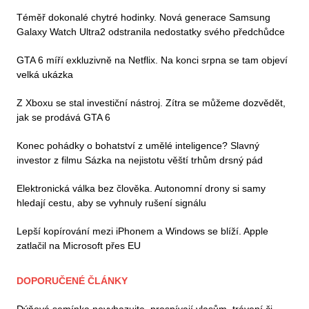
Téměř dokonalé chytré hodinky. Nová generace Samsung
Galaxy Watch Ultra2 odstranila nedostatky svého předchůdce
GTA 6 míří exkluzivně na Netflix. Na konci srpna se tam objeví
velká ukázka
Z Xboxu se stal investiční nástroj. Zítra se můžeme dozvědět,
jak se prodává GTA 6
Konec pohádky o bohatství z umělé inteligence? Slavný
investor z filmu Sázka na nejistotu věští trhům drsný pád
Elektronická válka bez člověka. Autonomní drony si samy
hledají cestu, aby se vyhnuly rušení signálu
Lepší kopírování mezi iPhonem a Windows se blíží. Apple
zatlačil na Microsoft přes EU
DOPORUČENÉ ČLÁNKY