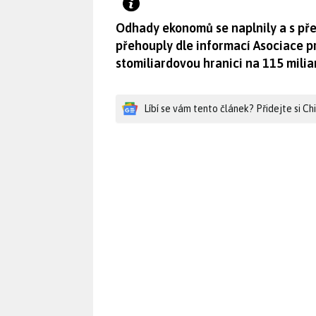
Odhady ekonomů se naplnily a s př
přehouply dle informací Asociace p
stomiliardovou hranici na 115 mili
Líbí se vám tento článek? Přidejte si C