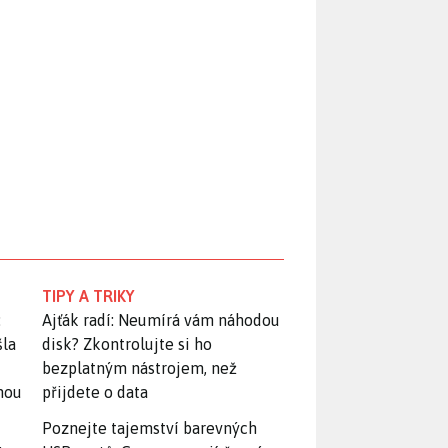
TIPY A TRIKY
:
Ajťák radí: Neumírá vám náhodou
šla
disk? Zkontrolujte si ho
bezplatným nástrojem, než
snou
přijdete o data
Poznejte tajemství barevných