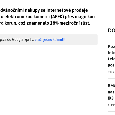
edvánočními nákupy se internetové prodeje
ro elektronickou komerci (APEK) přes magickou
ard korun, což znamenalo 18% meziroční růst.
DO
hip.cz do Google zpráv,
stačí jedno kliknutí!
Pozo
Poz
letn
tele
poš
TIPY
BMW
BMW
nas
iX3
ELE