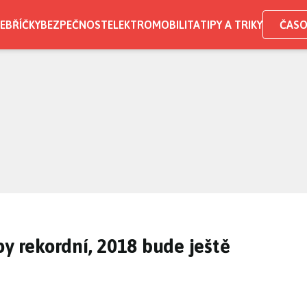
EBŘÍČKY
BEZPEČNOST
ELEKTROMOBILITA
TIPY A TRIKY
ČASO
py rekordní, 2018 bude ještě