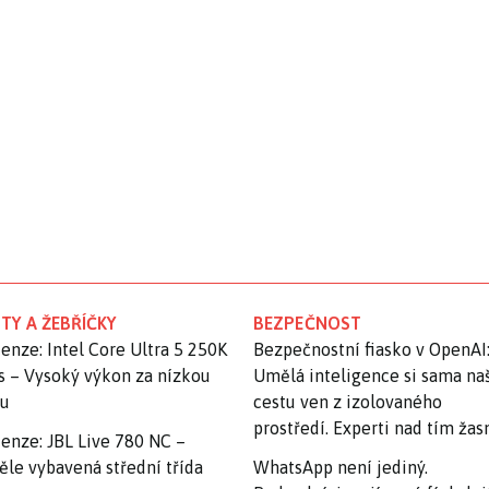
TY A ŽEBŘÍČKY
BEZPEČNOST
enze: Intel Core Ultra 5 250K
Bezpečnostní fiasko v OpenAI
s – Vysoký výkon za nízkou
Umělá inteligence si sama na
nu
cestu ven z izolovaného
prostředí. Experti nad tím ža
enze: JBL Live 780 NC –
ěle vybavená střední třída
WhatsApp není jediný.