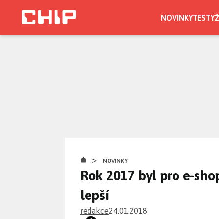
Přejít
k
NOVINKY
TESTY
Ž
hlavnímu
obsahu
>
NOVINKY
Rok 2017 byl pro e-sho
lepší
redakce
24.01.2018