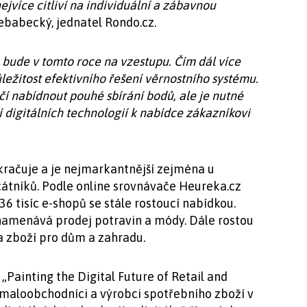
nejvíce citliví na individuální a zábavnou
ebabecký, jednatel Rondo.cz.
bude v tomto roce na vzestupu. Čím dál více
ežitost efektivního řešení věrnostního systému.
í nabídnout pouhé sbírání bodů, ale je nutné
í digitálních technologií k nabídce zákazníkovi
kračuje a je nejmarkantnější zejména u
cátníků. Podle online srovnávače Heureka.cz
36 tisíc e-shopů se stále rostoucí nabídkou.
znamenává prodej potravin a módy. Dále rostou
a zboží pro dům a zahradu.
„Painting the Digital Future of Retail and
aloobchodníci a výrobci spotřebního zboží v