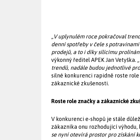
„V uplynulém roce pokračoval trend
denní spotřeby v čele s potravinami
prodejů, a to i díky sílícímu prolín
výkonný ředitel APEK Jan Vetyška.
„
trendů, nadále budou jednotlivé pro
silné konkurenci rapidně roste rol
zákaznické zkušenosti.
Roste role značky a zákaznické zku
V konkurenci e-shopů je stále důlež
zákazníka onu rozhodující výhodu,
se nyní otevírá prostor pro získání