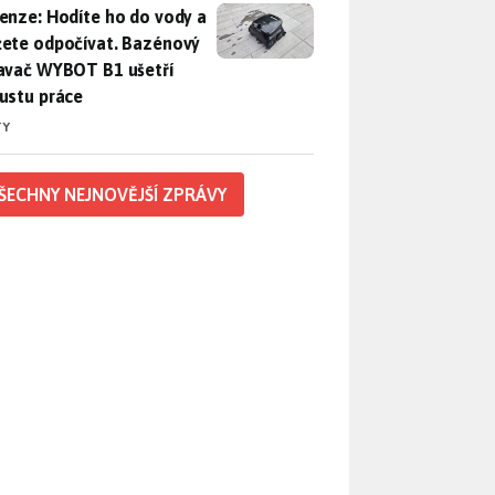
enze: Hodíte ho do vody a můžete odpočívat. Bazénový vysava
enze: Hodíte ho do vody a
ete odpočívat. Bazénový
avač WYBOT B1 ušetří
ustu práce
TY
ŠECHNY NEJNOVĚJŠÍ ZPRÁVY