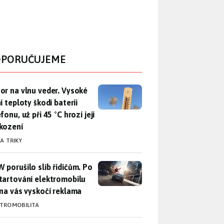
PORUČUJEME
r na vlnu veder. Vysoké letní teploty škodí baterii telefonu, už
or na vlnu veder. Vysoké
í teploty škodí baterii
fonu, už při 45 °C hrozí její
kození
 A TRIKY
 porušilo slib řidičům. Po nastartování elektromobilu iX3 na 
 porušilo slib řidičům. Po
tartování elektromobilu
 na vás vyskočí reklama
KTROMOBILITA