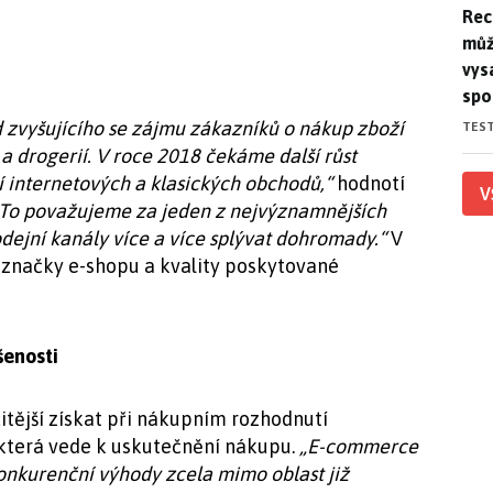
Rec
Rec
můž
vys
spo
 zvyšujícího se zájmu zákazníků o nákup zboží
TES
 a drogerií. V roce 2018 čekáme další růst
ání internetových a klasických obchodů,“
hodnotí
V
To považujeme za jeden z nejvýznamnějších
dejní kanály více a více splývat dohromady.“
V
e značky e-shopu a kvality poskytované
šenosti
itější získat při nákupním rozhodnutí
 která vede k uskutečnění nákupu.
„E-commerce
 konkurenční výhody zcela mimo oblast již