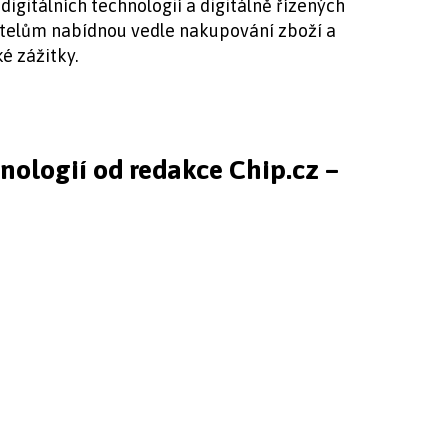
digitálních technologií a digitálně řízených
itelům nabídnou vedle nakupování zboží a
é zážitky.
hnologií od redakce Chip.cz –