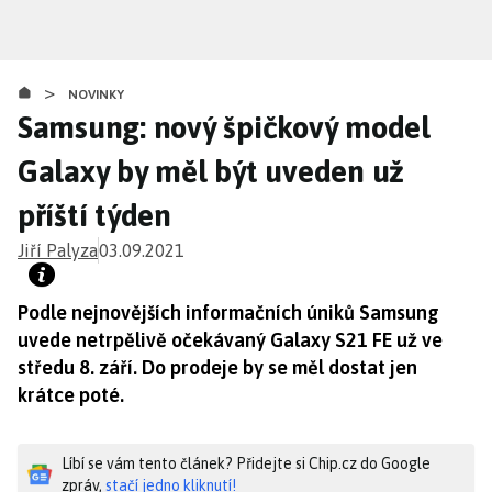
Přejít
k
hlavnímu
>
obsahu
NOVINKY
Samsung: nový špičkový model
Galaxy by měl být uveden už
příští týden
Jiří Palyza
03.09.2021
Podle nejnovějších informačních úniků Samsung
uvede netrpělivě očekávaný Galaxy S21 FE už ve
středu 8. září. Do prodeje by se měl dostat jen
krátce poté.
Líbí se vám tento článek? Přidejte si Chip.cz do Google
zpráv,
stačí jedno kliknutí!