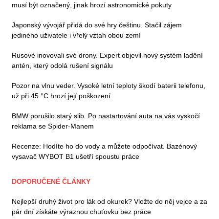
musí být označený, jinak hrozí astronomické pokuty
Japonský vývojář přidá do své hry češtinu. Stačil zájem
jediného uživatele i vřelý vztah obou zemí
Rusové inovovali své drony. Expert objevil nový systém ladění
antén, který odolá rušení signálu
Pozor na vlnu veder. Vysoké letní teploty škodí baterii telefonu,
už při 45 °C hrozí její poškození
BMW porušilo starý slib. Po nastartování auta na vás vyskočí
reklama se Spider-Manem
Recenze: Hodíte ho do vody a můžete odpočívat. Bazénový
vysavač WYBOT B1 ušetří spoustu práce
DOPORUČENÉ ČLÁNKY
Nejlepší druhý život pro lák od okurek? Vložte do něj vejce a za
pár dní získáte výraznou chuťovku bez práce