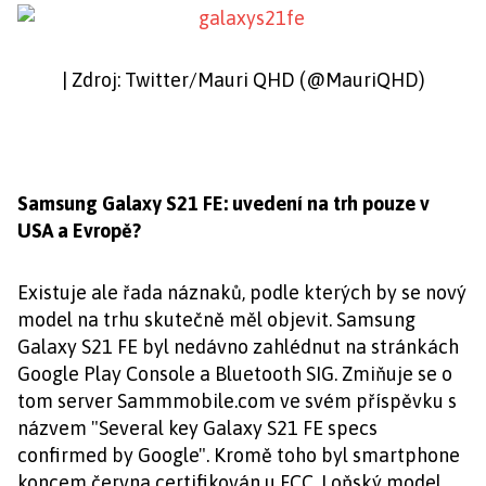
| Zdroj: Twitter/Mauri QHD (@MauriQHD)
Samsung Galaxy S21 FE: uvedení na trh pouze v
USA a Evropě?
Existuje ale řada náznaků, podle kterých by se nový
model na trhu skutečně měl objevit. Samsung
Galaxy S21 FE byl nedávno zahlédnut na stránkách
Google Play Console a Bluetooth SIG. Zmiňuje se o
tom server Sammmobile.com ve svém příspěvku s
názvem "Several key Galaxy S21 FE specs
confirmed by Google". Kromě toho byl smartphone
koncem června certifikován u FCC. Loňský model