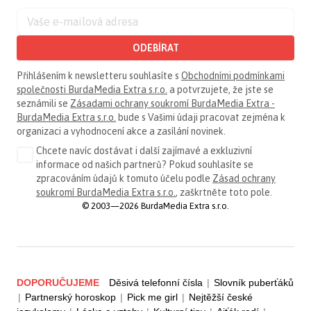
ODEBÍRAT
Přihlášením k newsletteru souhlasíte s
Obchodními podmínkami
společnosti BurdaMedia Extra s.r.o.
a potvrzujete, že jste se
seznámili se
Zásadami ochrany soukromí BurdaMedia Extra -
BurdaMedia Extra s.r.o.
bude s Vašimi údaji pracovat zejména k
organizaci a vyhodnocení akce a zasílání novinek.
Chcete navíc dostávat i další zajímavé a exkluzivní
informace od našich partnerů? Pokud souhlasíte se
zpracováním údajů k tomuto účelu podle
Zásad ochrany
soukromí BurdaMedia Extra s.r.o.
, zaškrtněte toto pole.
© 2003—2026 BurdaMedia Extra s.r.o.
DOPORUČUJEME
Děsivá telefonní čísla
|
Slovník puberťáků
|
Partnerský horoskop
|
Pick me girl
|
Nejtěžší české