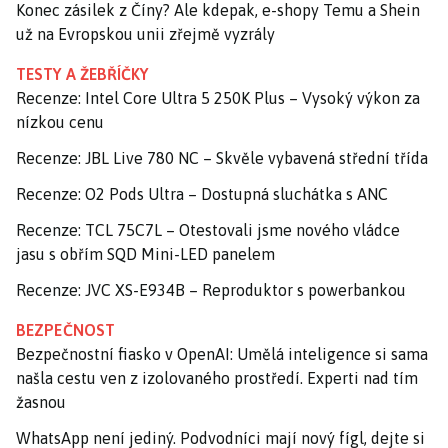
Konec zásilek z Číny? Ale kdepak, e-shopy Temu a Shein
už na Evropskou unii zřejmě vyzrály
TESTY A ŽEBŘÍČKY
Recenze: Intel Core Ultra 5 250K Plus – Vysoký výkon za
nízkou cenu
Recenze: JBL Live 780 NC – Skvěle vybavená střední třída
Recenze: O2 Pods Ultra – Dostupná sluchátka s ANC
Recenze: TCL 75C7L – Otestovali jsme nového vládce
jasu s obřím SQD Mini-LED panelem
Recenze: JVC XS-E934B – Reproduktor s powerbankou
BEZPEČNOST
Bezpečnostní fiasko v OpenAI: Umělá inteligence si sama
našla cestu ven z izolovaného prostředí. Experti nad tím
žasnou
WhatsApp není jediný. Podvodníci mají nový fígl, dejte si