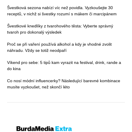
Švestková sezona nabízí víc než povidla. Vyzkoušejte 30
receptů, v nichž si švestky rozumí s mákem či marcipánem
Švestkové knedlíky z tvarohového těsta: Vyberte správný
tvaroh pro dokonalý výsledek
Proč se při vaření používá alkohol a kdy je vhodné zvolit
náhradu. Vždy se totiž neodpaří
Víkend pro sebe: 5 tipů kam vyrazit na festival, drink, rande a
do kina
Co nosí módní influencerky? Následující barevné kombinace
musíte vyzkoušet, než skončí léto