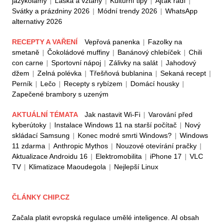
jazykolamy
|
Láska a vztahy
|
Kulturní tipy
|
Ajťák radí
|
Svátky a prázdniny 2026
|
Módní trendy 2026
|
WhatsApp
alternativy 2026
RECEPTY A VAŘENÍ
Vepřová panenka
|
Fazolky na
smetaně
|
Čokoládové muffiny
|
Banánový chlebíček
|
Chili
con carne
|
Sportovní nápoj
|
Zálivky na salát
|
Jahodový
džem
|
Zelná polévka
|
Třešňová bublanina
|
Sekaná recept
|
Perník
|
Lečo
|
Recepty s rybízem
|
Domácí housky
|
Zapečené brambory s uzeným
AKTUÁLNÍ TÉMATA
Jak nastavit Wi-Fi
|
Varování před
kyberútoky
|
Instalace Windows 11 na starší počítač
|
Nový
skládací Samsung
|
Konec modré smrti Windows?
|
Windows
11 zdarma
|
Anthropic Mythos
|
Nouzové otevírání pračky
|
Aktualizace Androidu 16
|
Elektromobilita
|
iPhone 17
|
VLC
TV
|
Klimatizace Maoudegola
|
Nejlepší Linux
ČLÁNKY CHIP.CZ
Začala platit evropská regulace umělé inteligence. AI obsah