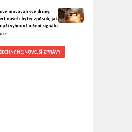
vé inovovali své drony. Expert našel chytrý způsob, jak se sna
ové inovovali své drony.
ert našel chytrý způsob, jak
snaží vyhnout rušení signálu
INKY
ŠECHNY NEJNOVĚJŠÍ ZPRÁVY