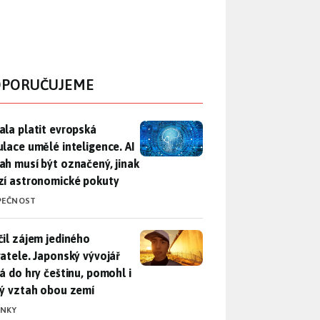
PORUČUJEME
ala platit evropská regulace umělé inteligence. AI obsah musí
ala platit evropská
ulace umělé inteligence. AI
ah musí být označený, jinak
zí astronomické pokuty
PEČNOST
il zájem jediného uživatele. Japonský vývojář přidá do hry češ
čil zájem jediného
vatele. Japonský vývojář
dá do hry češtinu, pomohl i
lý vztah obou zemí
INKY