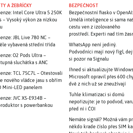
TY A ŽEBŘÍČKY
BEZPEČNOST
enze: Intel Core Ultra 5 250K
Bezpečnostní fiasko v OpenAI
s – Vysoký výkon za nízkou
Umělá inteligence si sama na
nu
cestu ven z izolovaného
prostředí. Experti nad tím ža
enze: JBL Live 780 NC –
ěle vybavená střední třída
WhatsApp není jediný.
Podvodníci mají nový fígl, dej
enze: O2 Pods Ultra –
si pozor na Signalu
tupná sluchátka s ANC
Ihned si aktualizujte Windows
enze: TCL 75C7L – Otestovali
Microsoft opravil přes 600 ch
e nového vládce jasu s obřím
dvě z nich už se zneužívají
 Mini-LED panelem
Tuhle klimatizaci si domů
enze: JVC XS-E934B –
nepořizujte: je to podvod, var
roduktor s powerbankou
před ní i ČOI
Nemáte signál? Možná vám p
někdo krade číslo přes SIM ka