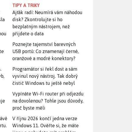
TIPY A TRIKY
:
Ajťák radí: Neumírá vám náhodou
šla
disk? Zkontrolujte si ho
bezplatným nástrojem, než
snou
přijdete o data
Poznejte tajemství barevných
te
USB portů: Co znamenají černé,
oranžové a modré konektory?
.
Programátor si řekl dost a sám
yb,
vyvinul nový nástroj. Tak dobrý
čistič Windows tu ještě nebyl
Vypínáte Wi-Fi router při odjezdu
uje
na dovolenou? Tohle jsou důvody,
proč byste měli
rávě
V říjnu 2026 končí jedna verze
rtu.
Windows 11. Ověřte si, že máte