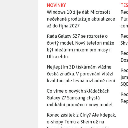
NOVINKY
TES
Windows 10 žije dál: Microsoft
Rec
nečekaně prodlužuje aktualizace
Plu
až do října 2027
ce
Řada Galaxy S27 se rozroste o
Rec
čtvrtý model. Nový telefon může
Skv
být ideálním mixem pro masy i
Rec
Ultra elitu
Dos
Nejlepším 3D tiskárnám vládne
Rec
česká značka. V porovnání vítězí
jsm
kvalitou, ale levná rozhodně není
SQD
Co víme o nových skládačkách
Rec
Galaxy Z? Samsung chystá
Rep
radikální proměnu i nový model
Konec zásilek z Číny? Ale kdepak,
e-shopy Temu a Shein už na