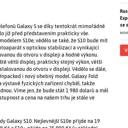
Ruso
Rus
Exp
se 
elefonů Galaxy S se díky tentokrát mimořádně
o již před představením prakticky vše.
NOV
 modelem S10e, vědělo se také, že S10 bude mít
otoaparát s optickou stabilizací a vynikající
V
ovanou do otvoru v displeji a hodně výkonu.
tě větší displej, prakticky stejný výkon, větší
stalovanou do otvoru v displeji. Vědělo se dále,
Unpacked i nový ohebný model. Galaxy Fold
a výstavě fyzických zařízení chyběl, takže
nou. Víme jen, že bude stát 1 980 dolarů a měl
stupnost a cena na našem trhu je stále ve
ady Galaxy S10. Nejlevnější S10e přijde na 19