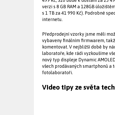
499 Kč, S10 bude k dostání za 23 49
verzi s 8 GB RAM a 128GB úložištěm,
s 1 TB za 41 990 Kč). Podrobné speci
internetu.
Předprodejní vzorky jsme měli mož
vybaveny finálním firmwarem, takž
komentovat. V nejbližší době by ná
laboratoře, kde rádi vyzkoušíme všec
nový typ displeje Dynamic AMOLED 
všech prodávaných smartphonů a těš
fotolaboratoři.
Video tipy ze světa tec