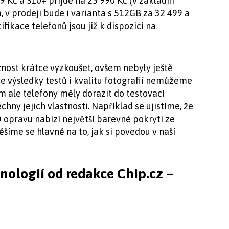
9 Kč a S10+ přijde na 25 990 Kč (v základní
 v prodeji bude i varianta s 512GB za 32 499 a
fikace telefonů jsou již k dispozici na
nost krátce vyzkoušet, ovšem nebyly ještě
e výsledky testů i kvalitu fotografií nemůžeme
m ale telefony měly dorazit do testovací
hny jejich vlastnosti. Například se ujistíme, že
opravu nabízí největší barevné pokrytí ze
íme se hlavně na to, jak si povedou v naší
hnologií od redakce Chip.cz –