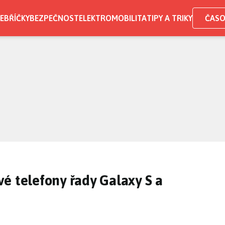
EBŘÍČKY
BEZPEČNOST
ELEKTROMOBILITA
TIPY A TRIKY
ČASO
é telefony řady Galaxy S a