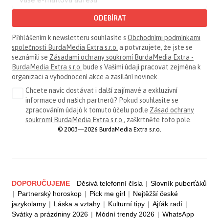
ODEBÍRAT
Přihlášením k newsletteru souhlasíte s
Obchodními podmínkami
společnosti BurdaMedia Extra s.r.o.
a potvrzujete, že jste se
seznámili se
Zásadami ochrany soukromí BurdaMedia Extra -
BurdaMedia Extra s.r.o.
bude s Vašimi údaji pracovat zejména k
organizaci a vyhodnocení akce a zasílání novinek.
Chcete navíc dostávat i další zajímavé a exkluzivní
informace od našich partnerů? Pokud souhlasíte se
zpracováním údajů k tomuto účelu podle
Zásad ochrany
soukromí BurdaMedia Extra s.r.o.
, zaškrtněte toto pole.
© 2003—2026 BurdaMedia Extra s.r.o.
DOPORUČUJEME
Děsivá telefonní čísla
|
Slovník puberťáků
|
Partnerský horoskop
|
Pick me girl
|
Nejtěžší české
jazykolamy
|
Láska a vztahy
|
Kulturní tipy
|
Ajťák radí
|
Svátky a prázdniny 2026
|
Módní trendy 2026
|
WhatsApp