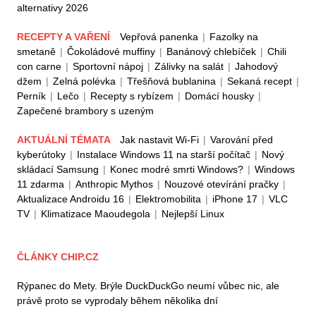
alternativy 2026
RECEPTY A VAŘENÍ
Vepřová panenka
|
Fazolky na
smetaně
|
Čokoládové muffiny
|
Banánový chlebíček
|
Chili
con carne
|
Sportovní nápoj
|
Zálivky na salát
|
Jahodový
džem
|
Zelná polévka
|
Třešňová bublanina
|
Sekaná recept
|
Perník
|
Lečo
|
Recepty s rybízem
|
Domácí housky
|
Zapečené brambory s uzeným
AKTUÁLNÍ TÉMATA
Jak nastavit Wi-Fi
|
Varování před
kyberútoky
|
Instalace Windows 11 na starší počítač
|
Nový
skládací Samsung
|
Konec modré smrti Windows?
|
Windows
11 zdarma
|
Anthropic Mythos
|
Nouzové otevírání pračky
|
Aktualizace Androidu 16
|
Elektromobilita
|
iPhone 17
|
VLC
TV
|
Klimatizace Maoudegola
|
Nejlepší Linux
ČLÁNKY CHIP.CZ
Rýpanec do Mety. Brýle DuckDuckGo neumí vůbec nic, ale
právě proto se vyprodaly během několika dní