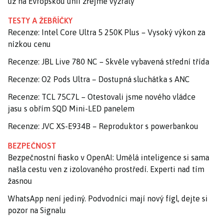
už na Evropskou unii zřejmě vyzrály
TESTY A ŽEBŘÍČKY
Recenze: Intel Core Ultra 5 250K Plus – Vysoký výkon za
nízkou cenu
Recenze: JBL Live 780 NC – Skvěle vybavená střední třída
Recenze: O2 Pods Ultra – Dostupná sluchátka s ANC
Recenze: TCL 75C7L – Otestovali jsme nového vládce
jasu s obřím SQD Mini-LED panelem
Recenze: JVC XS-E934B – Reproduktor s powerbankou
BEZPEČNOST
Bezpečnostní fiasko v OpenAI: Umělá inteligence si sama
našla cestu ven z izolovaného prostředí. Experti nad tím
žasnou
WhatsApp není jediný. Podvodníci mají nový fígl, dejte si
pozor na Signalu