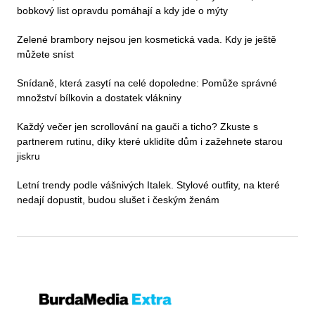
bobkový list opravdu pomáhají a kdy jde o mýty
Zelené brambory nejsou jen kosmetická vada. Kdy je ještě
můžete sníst
Snídaně, která zasytí na celé dopoledne: Pomůže správné
množství bílkovin a dostatek vlákniny
Každý večer jen scrollování na gauči a ticho? Zkuste s
partnerem rutinu, díky které uklidíte dům i zažehnete starou
jiskru
Letní trendy podle vášnivých Italek. Stylové outfity, na které
nedají dopustit, budou slušet i českým ženám