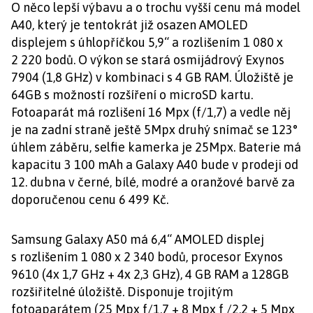
O něco lepší výbavu a o trochu vyšší cenu má model
A40, který je tentokrát již osazen AMOLED
displejem s úhlopříčkou 5,9“ a rozlišením 1 080 x
2 220 bodů. O výkon se stará osmijádrový Exynos
7904 (1,8 GHz) v kombinaci s 4 GB RAM. Úložiště je
64GB s možností rozšíření o microSD kartu.
Fotoaparát má rozlišení 16 Mpx (f/1,7) a vedle něj
je na zadní straně ještě 5Mpx druhý snímač se 123°
úhlem záběru, selfie kamerka je 25Mpx. Baterie má
kapacitu 3 100 mAh a Galaxy A40 bude v prodeji od
12. dubna v černé, bílé, modré a oranžové barvě za
doporučenou cenu 6 499 Kč.
Samsung Galaxy A50 má 6,4“ AMOLED displej
s rozlišením 1 080 x 2 340 bodů, procesor Exynos
9610 (4x 1,7 GHz + 4x 2,3 GHz), 4 GB RAM a 128GB
rozšiřitelné úložiště. Disponuje trojitým
fotoaparátem (25 Mpx f/1,7 + 8 Mpx f /2,2 + 5 Mpx