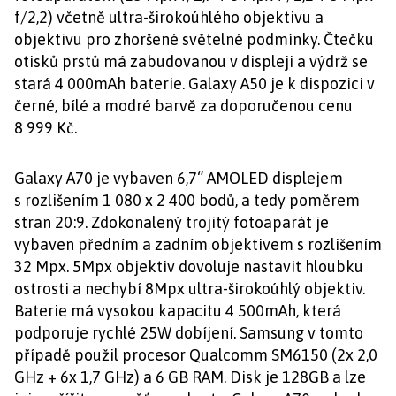
f/2,2) včetně ultra-širokoúhlého objektivu a
objektivu pro zhoršené světelné podmínky. Čtečku
otisků prstů má zabudovanou v displeji a výdrž se
stará 4 000mAh baterie. Galaxy A50 je k dispozici v
černé, bílé a modré barvě za doporučenou cenu
8 999 Kč.
Galaxy A70 je vybaven 6,7“ AMOLED displejem
s rozlišením 1 080 x 2 400 bodů, a tedy poměrem
stran 20:9. Zdokonalený trojitý fotoaparát je
vybaven předním a zadním objektivem s rozlišením
32 Mpx. 5Mpx objektiv dovoluje nastavit hloubku
ostrosti a nechybí 8Mpx ultra-širokoúhlý objektiv.
Baterie má vysokou kapacitu 4 500mAh, která
podporuje rychlé 25W dobíjení. Samsung v tomto
případě použil procesor Qualcomm SM6150 (2x 2,0
GHz + 6x 1,7 GHz) a 6 GB RAM. Disk je 128GB a lze