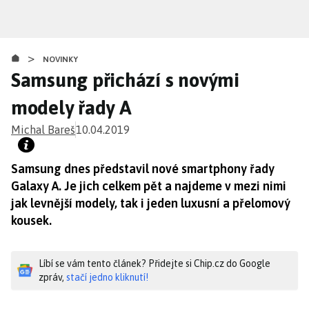
Přejít
k
hlavnímu
>
obsahu
NOVINKY
Samsung přichází s novými
modely řady A
Michal Bareš
10.04.2019
Samsung dnes představil nové smartphony řady
Galaxy A. Je jich celkem pět a najdeme v mezi nimi
jak levnější modely, tak i jeden luxusní a přelomový
kousek.
Líbí se vám tento článek? Přidejte si Chip.cz do Google
zpráv,
stačí jedno kliknutí!