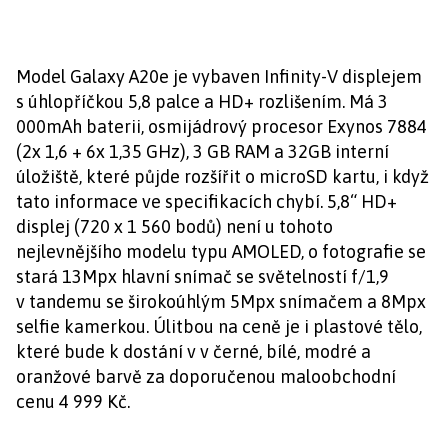
Model Galaxy A20e je vybaven Infinity-V displejem
s úhlopříčkou 5,8 palce a HD+ rozlišením. Má 3
000mAh baterii, osmijádrový procesor Exynos 7884
(2x 1,6 + 6x 1,35 GHz), 3 GB RAM a 32GB interní
úložiště, které půjde rozšířit o microSD kartu, i když
tato informace ve specifikacích chybí. 5,8“ HD+
displej (720 x 1 560 bodů) není u tohoto
nejlevnějšího modelu typu AMOLED, o fotografie se
stará 13Mpx hlavní snímač se světelností f/1,9
v tandemu se širokoúhlým 5Mpx snímačem a 8Mpx
selfie kamerkou. Úlitbou na ceně je i plastové tělo,
které bude k dostání v v černé, bílé, modré a
oranžové barvě za doporučenou maloobchodní
cenu 4 999 Kč.