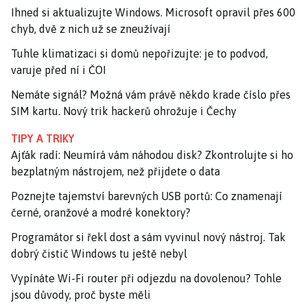
Ihned si aktualizujte Windows. Microsoft opravil přes 600
chyb, dvě z nich už se zneužívají
Tuhle klimatizaci si domů nepořizujte: je to podvod,
varuje před ní i ČOI
Nemáte signál? Možná vám právě někdo krade číslo přes
SIM kartu. Nový trik hackerů ohrožuje i Čechy
TIPY A TRIKY
Ajťák radí: Neumírá vám náhodou disk? Zkontrolujte si ho
bezplatným nástrojem, než přijdete o data
Poznejte tajemství barevných USB portů: Co znamenají
černé, oranžové a modré konektory?
Programátor si řekl dost a sám vyvinul nový nástroj. Tak
dobrý čistič Windows tu ještě nebyl
Vypínáte Wi-Fi router při odjezdu na dovolenou? Tohle
jsou důvody, proč byste měli