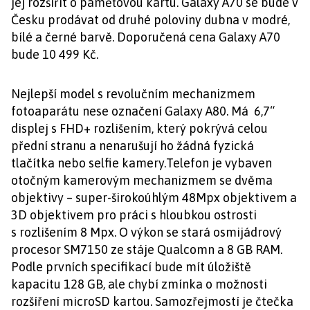
jej rozšířit o paměťovou kartu. Galaxy A70 se bude v
Česku prodávat od druhé poloviny dubna v modré,
bílé a černé barvě. Doporučená cena Galaxy A70
bude 10 499 Kč.
Nejlepší model s revolučním mechanizmem
fotoaparátu nese označení Galaxy A80. Má 6,7“
displej s FHD+ rozlišením, který pokrývá celou
přední stranu a nenarušují ho žádná fyzická
tlačítka nebo selfie kamery.Telefon je vybaven
otočným kamerovým mechanizmem se dvěma
objektivy – super-širokoúhlým 48Mpx objektivem a
3D objektivem pro práci s hloubkou ostrosti
s rozlišením 8 Mpx. O výkon se stará osmijádrový
procesor SM7150 ze stáje Qualcomn a 8 GB RAM.
Podle prvních specifikací bude mít úložiště
kapacitu 128 GB, ale chybí zmínka o možnosti
rozšíření microSD kartou. Samozřejmostí je čtečka