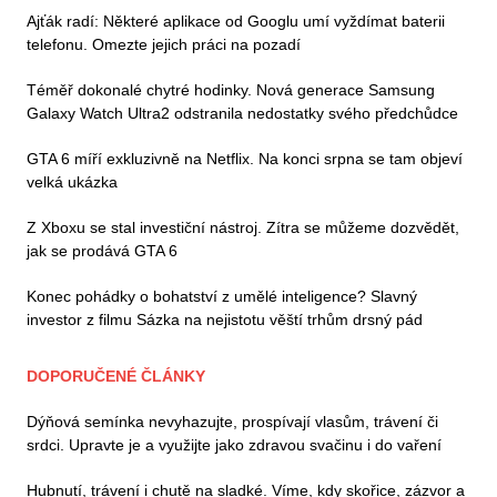
Ajťák radí: Některé aplikace od Googlu umí vyždímat baterii
telefonu. Omezte jejich práci na pozadí
Téměř dokonalé chytré hodinky. Nová generace Samsung
Galaxy Watch Ultra2 odstranila nedostatky svého předchůdce
GTA 6 míří exkluzivně na Netflix. Na konci srpna se tam objeví
velká ukázka
Z Xboxu se stal investiční nástroj. Zítra se můžeme dozvědět,
jak se prodává GTA 6
Konec pohádky o bohatství z umělé inteligence? Slavný
investor z filmu Sázka na nejistotu věští trhům drsný pád
DOPORUČENÉ ČLÁNKY
Dýňová semínka nevyhazujte, prospívají vlasům, trávení či
srdci. Upravte je a využijte jako zdravou svačinu i do vaření
Hubnutí, trávení i chutě na sladké. Víme, kdy skořice, zázvor a