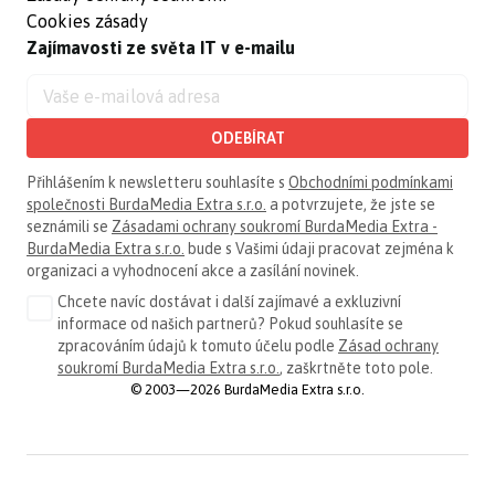
Cookies zásady
Zajímavosti ze světa IT v e-mailu
ODEBÍRAT
Přihlášením k newsletteru souhlasíte s
Obchodními podmínkami
společnosti BurdaMedia Extra s.r.o.
a potvrzujete, že jste se
seznámili se
Zásadami ochrany soukromí BurdaMedia Extra -
BurdaMedia Extra s.r.o.
bude s Vašimi údaji pracovat zejména k
organizaci a vyhodnocení akce a zasílání novinek.
Chcete navíc dostávat i další zajímavé a exkluzivní
informace od našich partnerů? Pokud souhlasíte se
zpracováním údajů k tomuto účelu podle
Zásad ochrany
soukromí BurdaMedia Extra s.r.o.
, zaškrtněte toto pole.
© 2003—2026 BurdaMedia Extra s.r.o.