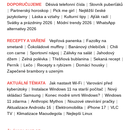
DOPORUČUJEME
Děsivá telefonní čísla
|
Slovník puberťáků
|
Partnerský horoskop
|
Pick me girl
|
Nejtěžší české
jazykolamy
|
Láska a vztahy
|
Kulturní tipy
|
Ajťák radí
|
Svátky a prázdniny 2026
|
Módní trendy 2026
|
WhatsApp
alternativy 2026
RECEPTY A VAŘENÍ
Vepřová panenka
|
Fazolky na
smetaně
|
Čokoládové muffiny
|
Banánový chlebíček
|
Chili
con carne
|
Sportovní nápoj
|
Zálivky na salát
|
Jahodový
džem
|
Zelná polévka
|
Třešňová bublanina
|
Sekaná recept
|
Perník
|
Lečo
|
Recepty s rybízem
|
Domácí housky
|
Zapečené brambory s uzeným
AKTUÁLNÍ TÉMATA
Jak nastavit Wi-Fi
|
Varování před
kyberútoky
|
Instalace Windows 11 na starší počítač
|
Nový
skládací Samsung
|
Konec modré smrti Windows?
|
Windows
11 zdarma
|
Anthropic Mythos
|
Nouzové otevírání pračky
|
Aktualizace Androidu 16
|
Elektromobilita
|
iPhone 17
|
VLC
TV
|
Klimatizace Maoudegola
|
Nejlepší Linux