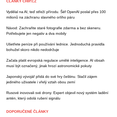
ČLÁNKY CHIP.CZ
Vydělal na AI, teď střeží přírodu. Šéf OpenAI poslal přes 100
milionů na záchranu slavného orlího páru
Návod: Zachraňte staré fotografie zdarma a bez skeneru.
Potřebujete jen negativ a dva mobily
Ušetřete peníze při používání lednice. Jednoduchá pravidla
bohužel skoro nikdo nedodržuje
Začala platit evropská regulace umělé inteligence. AI obsah
musí být označený, jinak hrozí astronomické pokuty
Japonský vývojář přidá do své hry češtinu. Stačil zájem
jediného uživatele i vřelý vztah obou zemí
Rusové inovovali své drony. Expert objevil nový systém ladění
antén, který odolá rušení signálu
DOPORUČENÉ ČLÁNKY