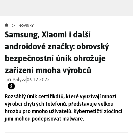
Přejít
k
hlavnímu
>
obsahu
NOVINKY
Samsung, Xiaomi i další
androidové značky: obrovský
bezpečnostní únik ohrožuje
zařízení mnoha výrobců
Jiří Palyza
06.12.2022
Rozsáhlý únik certifikátů, které využívají mnozí
výrobci chytrých telefonů, představuje velkou
hrozbu pro mnoho uživatelů. Kybernetičtí zločinci
jimi mohou podepisovat malware.