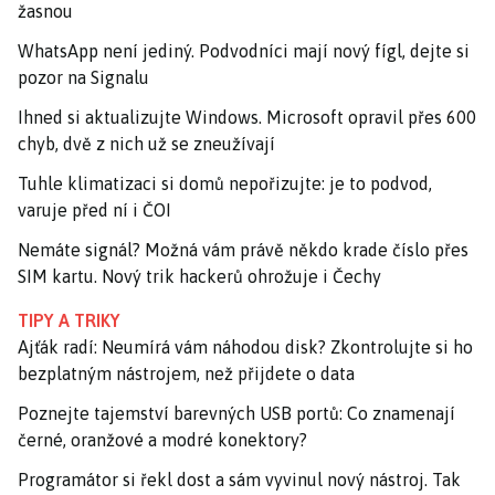
žasnou
WhatsApp není jediný. Podvodníci mají nový fígl, dejte si
pozor na Signalu
Ihned si aktualizujte Windows. Microsoft opravil přes 600
chyb, dvě z nich už se zneužívají
Tuhle klimatizaci si domů nepořizujte: je to podvod,
varuje před ní i ČOI
Nemáte signál? Možná vám právě někdo krade číslo přes
SIM kartu. Nový trik hackerů ohrožuje i Čechy
TIPY A TRIKY
Ajťák radí: Neumírá vám náhodou disk? Zkontrolujte si ho
bezplatným nástrojem, než přijdete o data
Poznejte tajemství barevných USB portů: Co znamenají
černé, oranžové a modré konektory?
Programátor si řekl dost a sám vyvinul nový nástroj. Tak