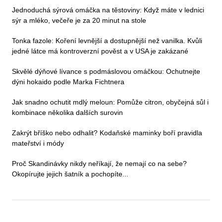
Jednoduchá sýrová omáčka na těstoviny: Když máte v lednici
sýr a mléko, večeře je za 20 minut na stole
Tonka fazole: Koření levnější a dostupnější než vanilka. Kvůli
jedné látce má kontroverzní pověst a v USA je zakázané
Skvělé dýňové lívance s podmáslovou omáčkou: Ochutnejte
dýni hokaido podle Marka Fichtnera
Jak snadno ochutit mdlý meloun: Pomůže citron, obyčejná sůl i
kombinace několika dalších surovin
Zakrýt bříško nebo odhalit? Kodaňské maminky boří pravidla
mateřství i módy
Proč Skandinávky nikdy neříkají, že nemají co na sebe?
Okopírujte jejich šatník a pochopíte...