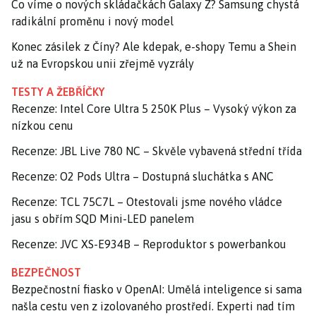
Co víme o nových skládačkách Galaxy Z? Samsung chystá
radikální proměnu i nový model
Konec zásilek z Číny? Ale kdepak, e-shopy Temu a Shein
už na Evropskou unii zřejmě vyzrály
TESTY A ŽEBŘÍČKY
Recenze: Intel Core Ultra 5 250K Plus – Vysoký výkon za
nízkou cenu
Recenze: JBL Live 780 NC – Skvěle vybavená střední třída
Recenze: O2 Pods Ultra – Dostupná sluchátka s ANC
Recenze: TCL 75C7L – Otestovali jsme nového vládce
jasu s obřím SQD Mini-LED panelem
Recenze: JVC XS-E934B – Reproduktor s powerbankou
BEZPEČNOST
Bezpečnostní fiasko v OpenAI: Umělá inteligence si sama
našla cestu ven z izolovaného prostředí. Experti nad tím