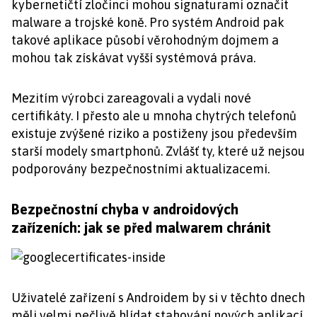
kybernetičtí zločinci mohou signaturami označit
malware a trojské koně. Pro systém Android pak
takové aplikace působí věrohodným dojmem a
mohou tak získávat vyšší systémová práva.
Mezitím výrobci zareagovali a vydali nové
certifikáty. I přesto ale u mnoha chytrých telefonů
existuje zvýšené riziko a postiženy jsou především
starší modely smartphonů. Zvlášť ty, které už nejsou
podporovány bezpečnostními aktualizacemi.
Bezpečnostní chyba v androidových
zařízeních: jak se před malwarem chránit
Uživatelé zařízení s Androidem by si v těchto dnech
měli velmi pečlivě hlídat stahování nových aplikací.