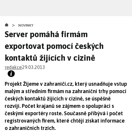
Přejít
k
hlavnímu
>
obsahu
NOVINKY
Server pomáhá firmám
exportovat pomocí českých
kontaktů žijících v cizině
redakce
29.03.2013
Projekt Žijeme v zahraničí.cz, který usnadňuje vstup
malým a středním firmám na zahraniční trhy pomocí
českých kontaktů žijících v cizině, se úspěšně
rozvíjí. Počet krajanů se zájmem o spolupráci s
českými exportéry roste. Současně přibývá i počet
registrovaných firem, které chtějí získat informace
o zahraničních trzích.