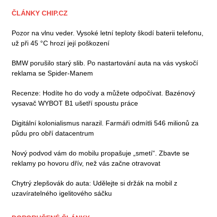
ČLÁNKY CHIP.CZ
Pozor na vlnu veder. Vysoké letní teploty škodí baterii telefonu,
už při 45 °C hrozí její poškození
BMW porušilo starý slib. Po nastartování auta na vás vyskočí
reklama se Spider-Manem
Recenze: Hodíte ho do vody a můžete odpočívat. Bazénový
vysavač WYBOT B1 ušetří spoustu práce
Digitální kolonialismus narazil. Farmáři odmítli 546 milionů za
půdu pro obří datacentrum
Nový podvod vám do mobilu propašuje „smetí“. Zbavte se
reklamy po hovoru dřív, než vás začne otravovat
Chytrý zlepšovák do auta: Udělejte si držák na mobil z
uzavíratelného igelitového sáčku