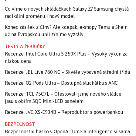
Co víme o nových skládačkách Galaxy Z? Samsung chystá
radikální proměnu i nový model
Konec zásilek z Číny? Ale kdepak, e-shopy Temu a Shein
už na Evropskou unii zřejmě vyzrály
TESTY A ŽEBŘÍČKY
Recenze: Intel Core Ultra 5 250K Plus – Vysoký výkon za
nízkou cenu
Recenze: JBL Live 780 NC – Skvěle vybavená střední třída
Recenze: O2 Pods Ultra – Dostupná sluchátka s ANC
Recenze: TCL 75C7L – Otestovali jsme nového vládce
jasu s obřím SQD Mini-LED panelem
Recenze: JVC XS-E934B – Reproduktor s powerbankou
BEZPEČNOST
Bezpečnostní fiasko v OpenAI: Umělá inteligence si sama