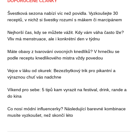
DOPORUČENÉ ČLÁNKY
Švestková sezona nabízí víc než povidla. Vyzkoušejte 30
receptů, v nichž si švestky rozumí s mákem či marcipánem
Nejhorší čas, kdy se můžete vážit. Kdy vám váha často lže?
Vliv má menstruace, ale i konkrétní den v týdnu
Máte obavy z tvarování ovocných knedlíků? V hrnečku se
podle receptu knedlíkového mistra vždy povedou
Vejce v láku od okurek: Bezezbytkový trik pro pikantní a
výraznou chuť vás nadchne
Víkend pro sebe: 5 tipů kam vyrazit na festival, drink, rande a
do kina
Co nosí módní influencerky? Následující barevné kombinace
musíte vyzkoušet, než skončí léto