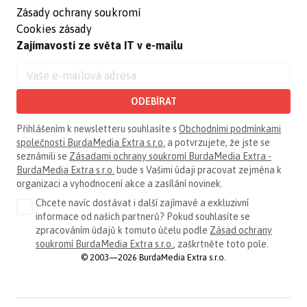
Zásady ochrany soukromí
Cookies zásady
Zajímavosti ze světa IT v e-mailu
ODEBÍRAT
Přihlášením k newsletteru souhlasíte s
Obchodními podmínkami
společnosti BurdaMedia Extra s.r.o.
a potvrzujete, že jste se
seznámili se
Zásadami ochrany soukromí BurdaMedia Extra -
BurdaMedia Extra s.r.o.
bude s Vašimi údaji pracovat zejména k
organizaci a vyhodnocení akce a zasílání novinek.
Chcete navíc dostávat i další zajímavé a exkluzivní
informace od našich partnerů? Pokud souhlasíte se
zpracováním údajů k tomuto účelu podle
Zásad ochrany
soukromí BurdaMedia Extra s.r.o.
, zaškrtněte toto pole.
© 2003—2026 BurdaMedia Extra s.r.o.