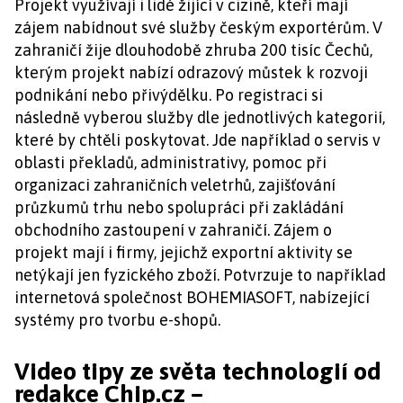
Projekt využívají i lidé žijící v cizině, kteří mají
zájem nabídnout své služby českým exportérům. V
zahraničí žije dlouhodobě zhruba 200 tisíc Čechů,
kterým projekt nabízí odrazový můstek k rozvoji
podnikání nebo přivýdělku. Po registraci si
následně vyberou služby dle jednotlivých kategorií,
které by chtěli poskytovat. Jde například o servis v
oblasti překladů, administrativy, pomoc při
organizaci zahraničních veletrhů, zajišťování
průzkumů trhu nebo spolupráci při zakládání
obchodního zastoupení v zahraničí. Zájem o
projekt mají i firmy, jejichž exportní aktivity se
netýkají jen fyzického zboží. Potvrzuje to například
internetová společnost BOHEMIASOFT, nabízející
systémy pro tvorbu e-shopů.
Video tipy ze světa technologií od
redakce Chip.cz –