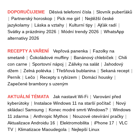
DOPORUČUJEME
Děsivá telefonní čísla
|
Slovník puberťáků
|
Partnerský horoskop
|
Pick me girl
|
Nejtěžší české
jazykolamy
|
Láska a vztahy
|
Kulturní tipy
|
Ajťák radí
|
Svátky a prázdniny 2026
|
Módní trendy 2026
|
WhatsApp
alternativy 2026
RECEPTY A VAŘENÍ
Vepřová panenka
|
Fazolky na
smetaně
|
Čokoládové muffiny
|
Banánový chlebíček
|
Chili
con carne
|
Sportovní nápoj
|
Zálivky na salát
|
Jahodový
džem
|
Zelná polévka
|
Třešňová bublanina
|
Sekaná recept
|
Perník
|
Lečo
|
Recepty s rybízem
|
Domácí housky
|
Zapečené brambory s uzeným
AKTUÁLNÍ TÉMATA
Jak nastavit Wi-Fi
|
Varování před
kyberútoky
|
Instalace Windows 11 na starší počítač
|
Nový
skládací Samsung
|
Konec modré smrti Windows?
|
Windows
11 zdarma
|
Anthropic Mythos
|
Nouzové otevírání pračky
|
Aktualizace Androidu 16
|
Elektromobilita
|
iPhone 17
|
VLC
TV
|
Klimatizace Maoudegola
|
Nejlepší Linux