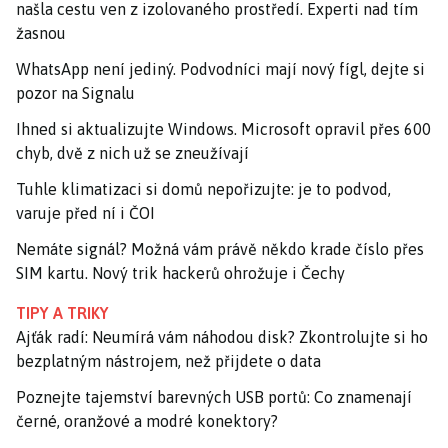
našla cestu ven z izolovaného prostředí. Experti nad tím
žasnou
WhatsApp není jediný. Podvodníci mají nový fígl, dejte si
pozor na Signalu
Ihned si aktualizujte Windows. Microsoft opravil přes 600
chyb, dvě z nich už se zneužívají
Tuhle klimatizaci si domů nepořizujte: je to podvod,
varuje před ní i ČOI
Nemáte signál? Možná vám právě někdo krade číslo přes
SIM kartu. Nový trik hackerů ohrožuje i Čechy
TIPY A TRIKY
Ajťák radí: Neumírá vám náhodou disk? Zkontrolujte si ho
bezplatným nástrojem, než přijdete o data
Poznejte tajemství barevných USB portů: Co znamenají
černé, oranžové a modré konektory?