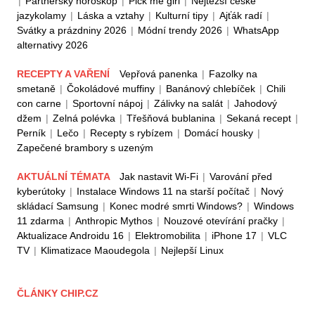
|
Partnerský horoskop
|
Pick me girl
|
Nejtěžší české
jazykolamy
|
Láska a vztahy
|
Kulturní tipy
|
Ajťák radí
|
Svátky a prázdniny 2026
|
Módní trendy 2026
|
WhatsApp
alternativy 2026
RECEPTY A VAŘENÍ
Vepřová panenka
|
Fazolky na
smetaně
|
Čokoládové muffiny
|
Banánový chlebíček
|
Chili
con carne
|
Sportovní nápoj
|
Zálivky na salát
|
Jahodový
džem
|
Zelná polévka
|
Třešňová bublanina
|
Sekaná recept
|
Perník
|
Lečo
|
Recepty s rybízem
|
Domácí housky
|
Zapečené brambory s uzeným
AKTUÁLNÍ TÉMATA
Jak nastavit Wi-Fi
|
Varování před
kyberútoky
|
Instalace Windows 11 na starší počítač
|
Nový
skládací Samsung
|
Konec modré smrti Windows?
|
Windows
11 zdarma
|
Anthropic Mythos
|
Nouzové otevírání pračky
|
Aktualizace Androidu 16
|
Elektromobilita
|
iPhone 17
|
VLC
TV
|
Klimatizace Maoudegola
|
Nejlepší Linux
ČLÁNKY CHIP.CZ