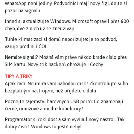
WhatsApp není jediný. Podvodníci mají nový fígl, dejte si
pozor na Signalu
Ihned si aktualizujte Windows. Microsoft opravil přes 600
chyb, dvě z nich už se zneužívají
Tuhle klimatizaci si domů nepořizujte: je to podvod,
varuje před ní i ČOI
Nemáte signál? Možná vám právě někdo krade číslo přes
SIM kartu. Nový trik hackerů ohrožuje i Čechy
TIPY A TRIKY
Ajťák radí: Neumírá vám náhodou disk? Zkontrolujte si ho
bezplatným nástrojem, než přijdete o data
Poznejte tajemství barevných USB portů: Co znamenají
černé, oranžové a modré konektory?
Programátor si řekl dost a sám vyvinul nový nástroj. Tak
dobrý čistič Windows tu ještě nebyl