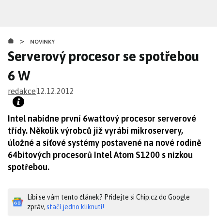
Přejít
k
hlavnímu
>
obsahu
NOVINKY
Serverový procesor se spotřebou
6 W
redakce
12.12.2012
Intel nabídne první 6wattový procesor serverové
třídy. Několik výrobců již vyrábí mikroservery,
úložné a síťové systémy postavené na nové rodině
64bitových procesorů Intel Atom S1200 s nízkou
spotřebou.
Líbí se vám tento článek? Přidejte si Chip.cz do Google
zpráv,
stačí jedno kliknutí!