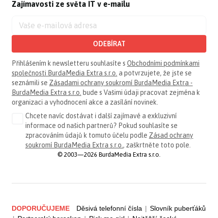
Zajímavosti ze světa IT v e-mailu
ODEBÍRAT
Přihlášením k newsletteru souhlasíte s
Obchodními podmínkami
společnosti BurdaMedia Extra s.r.o.
a potvrzujete, že jste se
seznámili se
Zásadami ochrany soukromí BurdaMedia Extra -
BurdaMedia Extra s.r.o.
bude s Vašimi údaji pracovat zejména k
organizaci a vyhodnocení akce a zasílání novinek.
Chcete navíc dostávat i další zajímavé a exkluzivní
informace od našich partnerů? Pokud souhlasíte se
zpracováním údajů k tomuto účelu podle
Zásad ochrany
soukromí BurdaMedia Extra s.r.o.
, zaškrtněte toto pole.
© 2003—2026 BurdaMedia Extra s.r.o.
DOPORUČUJEME
Děsivá telefonní čísla
|
Slovník puberťáků