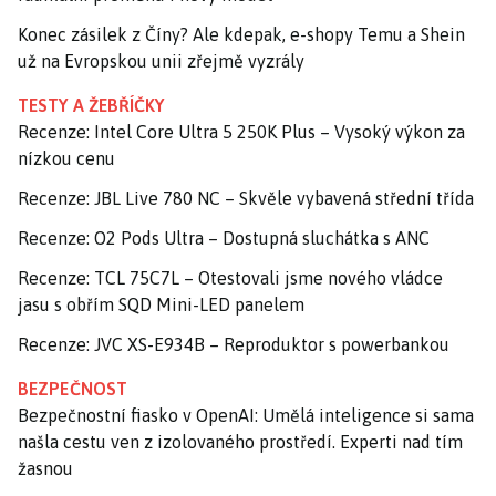
Konec zásilek z Číny? Ale kdepak, e-shopy Temu a Shein
už na Evropskou unii zřejmě vyzrály
TESTY A ŽEBŘÍČKY
Recenze: Intel Core Ultra 5 250K Plus – Vysoký výkon za
nízkou cenu
Recenze: JBL Live 780 NC – Skvěle vybavená střední třída
Recenze: O2 Pods Ultra – Dostupná sluchátka s ANC
Recenze: TCL 75C7L – Otestovali jsme nového vládce
jasu s obřím SQD Mini-LED panelem
Recenze: JVC XS-E934B – Reproduktor s powerbankou
BEZPEČNOST
Bezpečnostní fiasko v OpenAI: Umělá inteligence si sama
našla cestu ven z izolovaného prostředí. Experti nad tím
žasnou