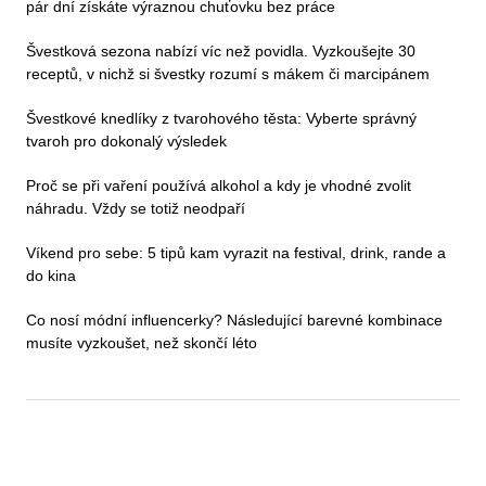
pár dní získáte výraznou chuťovku bez práce
Švestková sezona nabízí víc než povidla. Vyzkoušejte 30
receptů, v nichž si švestky rozumí s mákem či marcipánem
Švestkové knedlíky z tvarohového těsta: Vyberte správný
tvaroh pro dokonalý výsledek
Proč se při vaření používá alkohol a kdy je vhodné zvolit
náhradu. Vždy se totiž neodpaří
Víkend pro sebe: 5 tipů kam vyrazit na festival, drink, rande a
do kina
Co nosí módní influencerky? Následující barevné kombinace
musíte vyzkoušet, než skončí léto