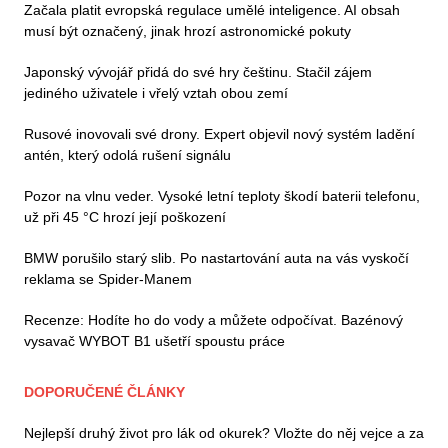
Začala platit evropská regulace umělé inteligence. AI obsah
musí být označený, jinak hrozí astronomické pokuty
Japonský vývojář přidá do své hry češtinu. Stačil zájem
jediného uživatele i vřelý vztah obou zemí
Rusové inovovali své drony. Expert objevil nový systém ladění
antén, který odolá rušení signálu
Pozor na vlnu veder. Vysoké letní teploty škodí baterii telefonu,
už při 45 °C hrozí její poškození
BMW porušilo starý slib. Po nastartování auta na vás vyskočí
reklama se Spider-Manem
Recenze: Hodíte ho do vody a můžete odpočívat. Bazénový
vysavač WYBOT B1 ušetří spoustu práce
DOPORUČENÉ ČLÁNKY
Nejlepší druhý život pro lák od okurek? Vložte do něj vejce a za