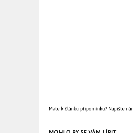
Máte k článku připomínku?
Napište ná
MOHLO BY SE VÁM LÍBIT