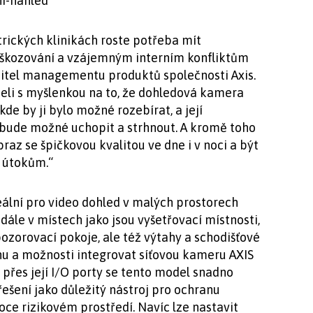
trických klinikách roste potřeba mít
oškozování a vzájemným interním konfliktům
ředitel managementu produktů společnosti Axis.
eli s myšlenkou na to, že dohledová kamera
de by ji bylo možné rozebírat, a její
 nebude možné uchopit a strhnout. A kromě toho
z se špičkovou kvalitou ve dne i v noci a být
 útokům.“
ální pro video dohled v malých prostorech
dále v místech jako jsou vyšetřovací místnosti,
ozorovací pokoje, ale též výtahy a schodišťové
u a možnosti integrovat síťovou kameru AXIS
řes její I/O porty se tento model snadno
ešení jako důležitý nástroj pro ochranu
oce rizikovém prostředí. Navíc lze nastavit