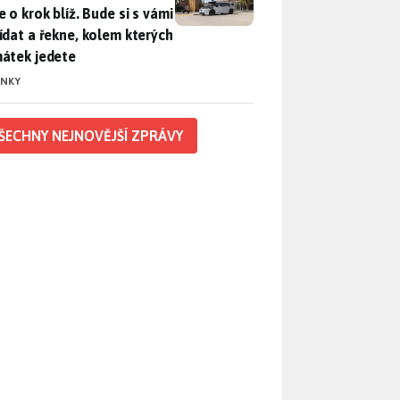
 o krok blíž. Bude si s vámi
ídat a řekne, kolem kterých
átek jedete
INKY
ŠECHNY NEJNOVĚJŠÍ ZPRÁVY