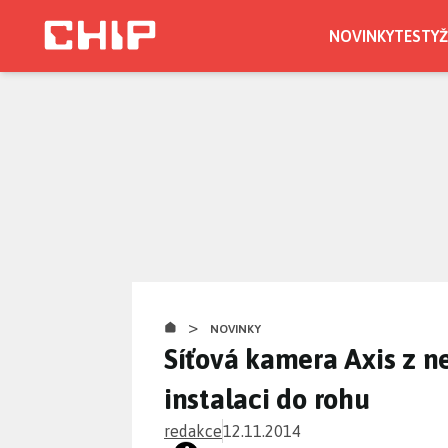
Přejít
k
NOVINKY
TESTY
Ž
hlavnímu
obsahu
>
NOVINKY
Síťová kamera Axis z n
instalaci do rohu
redakce
12.11.2014