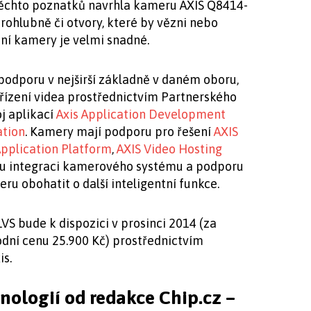
 těchto poznatků navrhla kameru AXIS Q8414-
rohlubně či otvory, které by vězni nebo
tění kamery je velmi snadné.
odporu v nejširší základně v daném oboru,
 řízení videa prostřednictvím Partnerského
j aplikací
Axis Application Development
ation
. Kamery mají podporu pro řešení
AXIS
pplication Platform
,
AXIS Video Hosting
u integraci kamerového systému a podporu
ru obohatit o další inteligentní funkce.
VS bude k dispozici v prosinci 2014 (za
ní cenu 25.900 Kč) prostřednictvím
is.
hnologií od redakce Chip.cz –