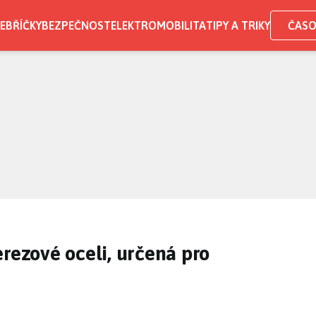
EBŘÍČKY
BEZPEČNOST
ELEKTROMOBILITA
TIPY A TRIKY
ČASO
erezové oceli, určená pro