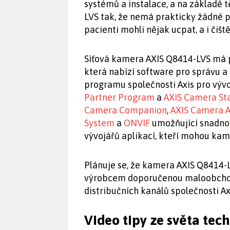
systémů a instalace, a na základě
LVS tak, že nemá prakticky žádné p
pacienti mohli nějak ucpat, a i čiš
Síťová kamera AXIS Q8414-LVS má p
která nabízí software pro správu a
programu společnosti Axis pro vývo
Partner Program
a
AXIS Camera St
Camera Companion
,
AXIS Camera A
System
a
ONVIF
umožňující snadno
vývojářů aplikací, kteří mohou kame
Plánuje se, že kamera AXIS Q8414-L
výrobcem doporučenou maloobchod
distribučních kanálů společnosti Ax
Video tipy ze světa tec