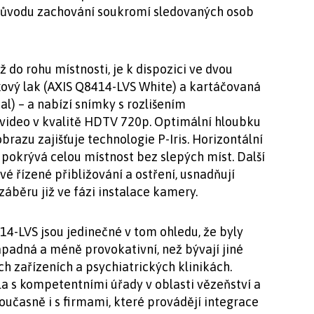
z důvodu zachování soukromí sledovaných osob
do rohu místnosti, je k dispozici ve dvou
kový lak (AXIS Q8414-LVS White) a kartáčovaná
l) – a nabízí snímky s rozlišením
video v kvalitě HDTV 720p. Optimální hloubku
 obrazu zajišťuje technologie P-Iris. Horizontální
 pokrývá celou místnost bez slepých míst. Další
vé řízené přibližování a ostření, usnadňují
áběru již ve fázi instalace kamery.
4-LVS jsou jedinečné v tom ohledu, že byly
padná a méně provokativní, než bývají jiné
h zařízeních a psychiatrických klinikách.
a s kompetentními úřady v oblasti vězeňství a
oučasně i s firmami, které provádějí integrace