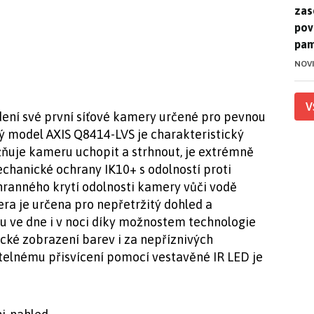
zase
pov
pam
NOV
V
ení své první síťové kamery určené pro pevnou
vý model AXIS Q8414-LVS je charakteristický
žňuje kameru uchopit a strhnout, je extrémně
chanické ochrany IK10+ s odolností proti
chranného krytí odolnosti kamery vůči vodě
a je určena pro nepřetržitý dohled a
ou ve dne i v noci díky možnostem technologie
ické zobrazení barev i za nepříznivých
telnému přisvícení pomocí vestavěné IR LED je