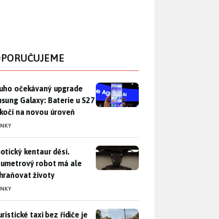
PORUČUJEME
uho očekávaný upgrade Samsung Galaxy: Baterie u S27 poskočí
uho očekávaný upgrade
sung Galaxy: Baterie u S27
kočí na novou úroveň
INKY
otický kentaur děsí. Dvoumetrový robot má ale zachraňovat ži
otický kentaur děsí.
umetrový robot má ale
hraňovat životy
INKY
ristické taxi bez řidiče je zase o krok blíž. Bude si s vámi p
ristické taxi bez řidiče je