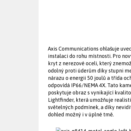
Axis Communications ohlašuje uved
instalaci do rohu místnosti. Pro no
kryt z nerezové oceli, který znemo
odolný proti úderům díky stupni me
nárazu o energii 50 joulů a třída o
odpovídá IP66/NEMA 4X. Tato kamer
poskytuje obraz s vynikající kvalit
Lightfinder, která umožňuje realist
světelných podmínek, a díky nevidi
dohled možný i v úplné tmě.