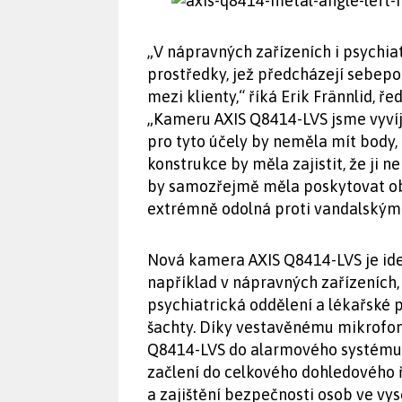
„V nápravných zařízeních i psychia
prostředky, jež předcházejí sebep
mezi klienty,“ říká Erik Frännlid, 
„Kameru AXIS Q8414-LVS jsme vyvíj
pro tyto účely by neměla mít body, k
konstrukce by měla zajistit, že ji
by samozřejmě měla poskytovat obra
extrémně odolná proti vandalským
Nová kamera AXIS Q8414-LVS je ide
například v nápravných zařízeních, 
psychiatrická oddělení a lékařské p
šachty. Díky vestavěnému mikrofon
Q8414-LVS do alarmového systému p
začlení do celkového dohledového ř
a zajištění bezpečnosti osob ve vys