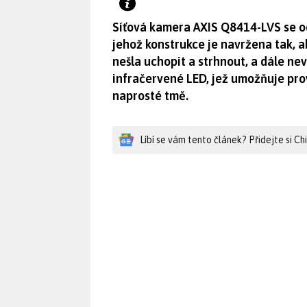
Síťová kamera AXIS Q8414-LVS se od
jehož konstrukce je navržena tak,
nešla uchopit a strhnout, a dále n
infračervené LED, jež umožňuje pro
naprosté tmě.
Líbí se vám tento článek? Přidejte si C