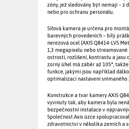
zóny, jež sledovány být nemají – 
nebo pro ochranu personálu.
Síťová kamera je určena pro montáž 
barevných provedeních – bílý práš
nerezová ocel (AXIS Q8414-LVS Meta
1,3 megapixelu nebo streamované 
ostrosti, rozlišení, kontrastu a jasu
zorný úhel má záběr až 105°, takže
funkce, jakými jsou například dálko
optimalizaci nastavení snímaného z
Konstrukce a tvar kamery AXIS Q841
vyvinuty tak, aby kamera byla nená
bezpečnostní instalace v nápravnýc
Společnost Axis úzce spolupracoval
zdravotnictví v několika zemích a s