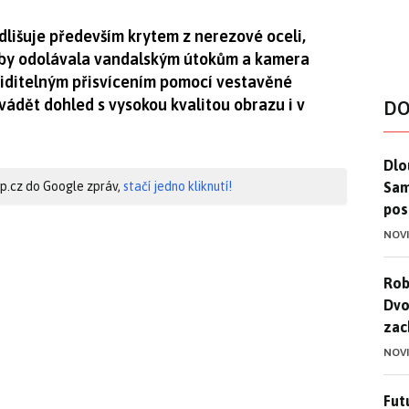
lišuje především krytem z nerezové oceli,
 aby odolávala vandalským útokům a kamera
eviditelným přisvícením pomocí vestavěné
vádět dohled s vysokou kvalitou obrazu i v
DO
Dlo
Dlo
Sam
hip.cz do Google zpráv,
stačí jedno kliknutí!
pos
NOV
Rob
Rob
Dvo
zac
NOV
Futu
Futu