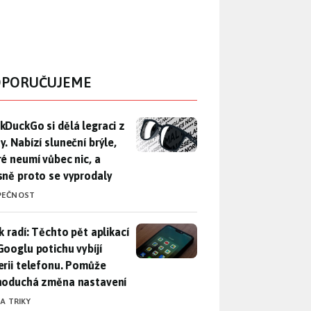
PORUČUJEME
DuckGo si dělá legraci z Mety. Nabízí sluneční brýle, které n
kDuckGo si dělá legraci z
. Nabízí sluneční brýle,
ré neumí vůbec nic, a
sně proto se vyprodaly
PEČNOST
ák radí: Těchto pět aplikací od Googlu potichu vybíjí baterii
k radí: Těchto pět aplikací
Googlu potichu vybíjí
erii telefonu. Pomůže
noduchá změna nastavení
 A TRIKY