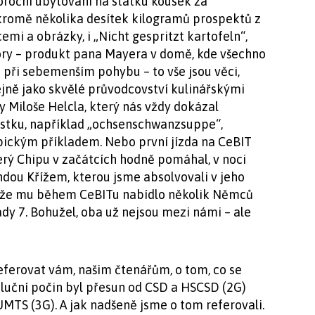
oroční ubytování na statku kousek za
kromě několika desítek kilogramů prospektů z
mi a obrázky, i „Nicht gespritzt kartofeln“,
ry – produkt pana Mayera v domě, kde všechno
o při sebemenším pohybu – to vše jsou věci,
ejně jako skvělé průvodcovství kulinářskými
y Miloše Helcla, který nás vždy dokázal
 lístku, například „ochsenschwanzsuppe“,
pickým příkladem. Nebo první jízda na CeBIT
rý Chipu v začátcích hodně pomáhal, v noci
dou Křížem, kterou jsme absolvovali v jeho
m, že mu během CeBITu nabídlo několik Němců
dy 7. Bohužel, oba už nejsou mezi námi – ale
eferovat vám, našim čtenářům, o tom, co se
voluční počin byl přesun od CSD a HSCSD (2G)
UMTS (3G). A jak nadšeně jsme o tom referovali.