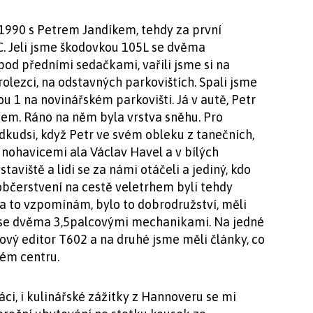
 1990 s Petrem Jandíkem, tehdy za první
+C. Jeli jsme škodovkou 105L se dvěma
pod předními sedačkami, vařili jsme si na
rolezci, na odstavných parkovištích. Spali jsme
u 1 na novinářském parkovišti. Já v autě, Petr
em. Ráno na něm byla vrstva sněhu. Pro
kudsi, když Petr ve svém obleku z tanečních,
i nohavicemi ala Václav Havel a v bílých
taviště a lidi se za námi otáčeli a jediný, kdo
 občerstvení na cestě veletrhem byli tehdy
na to vzpomínám, bylo to dobrodružství, měli
 se dvěma 3,5palcovými mechanikami. Na jedné
vý editor T602 a na druhé jsme měli články, co
vém centru.
ci, i kulinářské zážitky z Hannoveru se mi