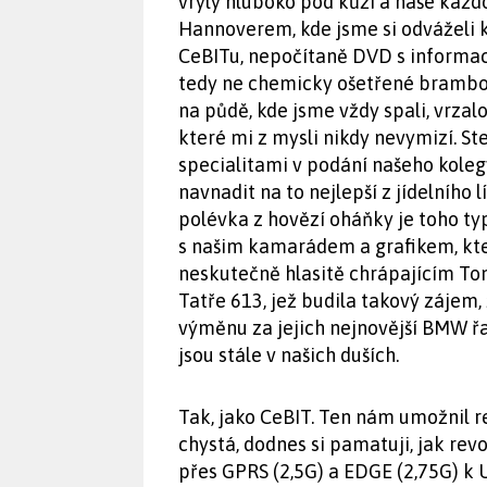
vryly hluboko pod kůži a naše každ
Hannoverem, kde jsme si odváželi 
CeBITu, nepočítaně DVD s informace
tedy ne chemicky ošetřené brambo
na půdě, kde jsme vždy spali, vrzal
které mi z mysli nikdy nevymizí. St
specialitami v podání našeho koleg
navnadit na to nejlepší z jídelního
polévka z hovězí oháňky je toho ty
s našim kamarádem a grafikem, kte
neskutečně hlasitě chrápajícím Ton
Tatře 613, jež budila takový záje
výměnu za jejich nejnovější BMW řa
jsou stále v našich duších.
Tak, jako CeBIT. Ten nám umožnil r
chystá, dodnes si pamatuji, jak re
přes GPRS (2,5G) a EDGE (2,75G) k 