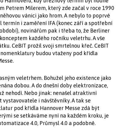
 do Hannoveru, kdy březnový termín byl hodně
nem Petrem Milerem, který zde začal v roce 1990
sněhovou vánici jako hrom. A nebylo to poprvé
 termín i zaměření IFA (konec září a spotřební
bdobí), novinářům pak i třeba to, že Berliner
konceptem každého ročníku veletrhu. A vše
átku. CeBIT prožil svoji smrtelnou křeč. CeBIT
té nomenklatury budou vtaženy pod křídla
Messe.
sným veletrhem. Bohužel jeho existence jako
ána dobou. A do dnešní doby elektronizace,
už nehodí. Nebo jinak: nenašel atraktivní
 vystavovatele i návštěvníky. A tak se
latur pod křídla Hannover Messe zdá být
terými se setkáváme nyní na každém kroku, je
Automatizace 4.0, Průmysl 4.0 a podobně.