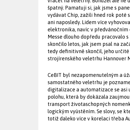
vracet na veletrhy. Bohužel ale ne
špatný. Pamatuji si, jak jsme s pa
vydávat Chip, zažili hned rok poté 
ani naposledy. Lidem více vyhovoval
elektronika, navíc v předvánočním o
Messe dlouho dopředu pracovalo s 
skončilo letos, jak jsem psal na zač
tedy definitivně skončil, jeho urči
strojírenského veletrhu Hannover 
CeBIT byl nezapomenutelným a úža
samostatného veletrhu je poznamen
digitalizace a automatizace se asi 
polohu, která by dokázala zaujmout
transport životaschopných nomenk
logickým vyústěním. Se slovy, se k
totiž daleko více v korelaci třeba 