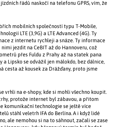
jízdních řádů naskočí na telefonu GPRS, vím, že
řích mobilních společností typu T-Mobile,
hnologií LTE (3,9G) a LTE Advanced (4G). Ty
ace z internetu rychleji a snáze. Ty informace
a nimi jezdit na CeBIT až do Hannoveru, což
ometrů přes Fuldu z Prahy až na statek pana
 a Lipsko se odvážil jen málokdo, bez dálnice,
lná cesta až kousek za Drážďany, proto jsme
e vrhli na e-shopy, kde si mohli všechno koupit.
rhy, protože internet byl zábavou, a přitom
e komunikační technologie se ještě více
elů stáhl veletrh IFA do Berlína. A i když lidé
chno, ale nemohou si na to sáhnout, začali se zase