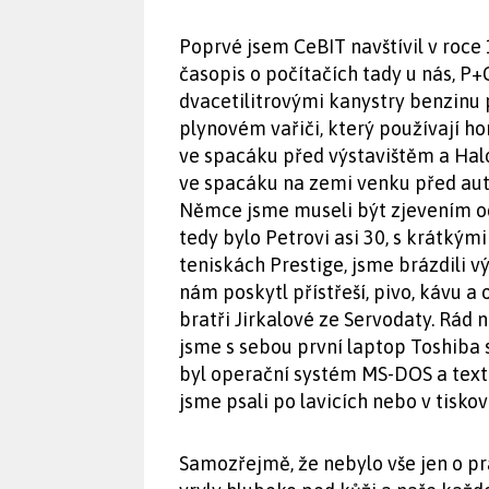
Poprvé jsem CeBIT navštívil v roce
časopis o počítačích tady u nás, P
dvacetilitrovými kanystry benzinu 
plynovém vařiči, který používají ho
ve spacáku před výstavištěm a Halo
ve spacáku na zemi venku před aut
Němce jsme museli být zjevením od
tedy bylo Petrovi asi 30, s krátkým
teniskách Prestige, jsme brázdili výs
nám poskytl přístřeší, pivo, kávu a
bratři Jirkalové ze Servodaty. Rád 
jsme s sebou první laptop Toshiba
byl operační systém MS-DOS a texto
jsme psali po lavicích nebo v tisko
Samozřejmě, že nebylo vše jen o prá