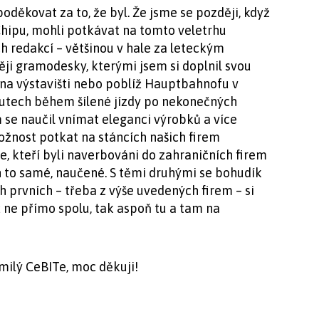
oděkovat za to, že byl. Že jsme se později, když
 Chipu, mohli potkávat na tomto veletrhu
ch redakcí – většinou v hale za leteckým
ji gramodesky, kterými jsem si doplnil svou
 na výstavišti nebo poblíž Hauptbahnofu v
autech během šílené jízdy po nekonečných
m se naučil vnímat eleganci výrobků a více
možnost potkat na stáncích našich firem
ce, kteří byli naverbováni do zahraničních firem
n to samé, naučené. S těmi druhými se bohudík
ch prvních – třeba z výše uvedených firem – si
ne přímo spolu, tak aspoň tu a tam na
 milý CeBITe, moc děkuji!