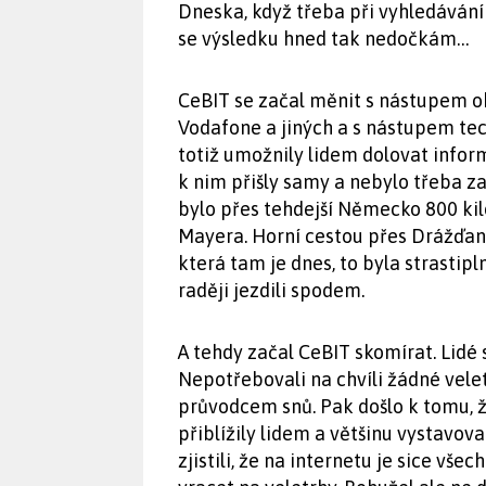
Dneska, když třeba při vyhledávání 
se výsledku hned tak nedočkám…
CeBIT se začal měnit s nástupem ob
Vodafone a jiných a s nástupem tec
totiž umožnily lidem dolovat inform
k nim přišly samy a nebylo třeba z
bylo přes tehdejší Německo 800 kil
Mayera. Horní cestou přes Drážďany
která tam je dnes, to byla strastip
raději jezdili spodem.
A tehdy začal CeBIT skomírat. Lidé s
Nepotřebovali na chvíli žádné velet
průvodcem snů. Pak došlo k tomu, ž
přiblížily lidem a většinu vystavovat
zjistili, že na internetu je sice vše