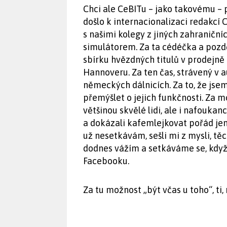
Chci ale CeBITu – jako takovému – p
došlo k internacionalizaci redakcí
s našimi kolegy z jiných zahraniční
simulátorem. Za ta cédéčka a pozdě
sbírku hvězdných titulů v prodejně
Hannoveru. Za ten čas, strávený v 
německých dálnicích. Za to, že jse
přemýšlet o jejich funkčnosti. Za 
většinou skvělé lidi, ale i nafoukan
a dokázali kafemlejkovat pořád je
už nesetkávám, sešli mi z mysli, tě
dodnes vážím a setkáváme se, když 
Facebooku.
Za tu možnost „být včas u toho“, ti,