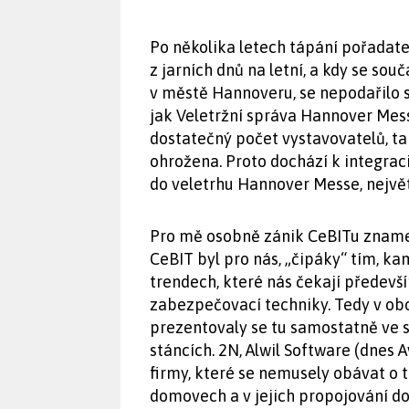
Po několika letech tápání pořadate
z jarních dnů na letní, a kdy se souč
v městě Hannoveru, se nepodařilo sp
jak Veletržní správa Hannover Mess
dostatečný počet vystavovatelů, t
ohrožena. Proto dochází k integrac
do veletrhu Hannover Messe, největ
Pro mě osobně zánik CeBITu znamen
CeBIT byl pro nás, „čipáky“ tím, k
trendech, které nás čekají předevší
zabezpečovací techniky. Tedy v obor
prezentovaly se tu samostatně ve s
stáncích. 2N, Alwil Software (dnes 
firmy, které se nemusely obávat o t
domovech a v jejich propojování do 