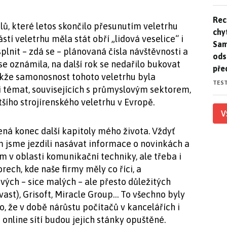
Rec
Rec
lů, které letos skončilo přesunutím veletrhu
chy
ástí veletrhu měla stát obří „lidová veselice“ i
Sam
lnit – zdá se – plánovaná čísla návštěvnosti a
ods
e oznámila, na další rok se nedařilo bukovat
pře
akže samonosnost tohoto veletrhu byla
TES
i témat, souvisejících s průmyslovým sektorem,
šího strojírenského veletrhu v Evropě.
V
á konec další kapitoly mého života. Vždyť
am jsme jezdili nasávat informace o novinkách a
m v oblasti komunikační techniky, ale třeba i
ech, kde naše firmy měly co říci, a
vých – sice malých – ale přesto důležitých
Avast), Grisoft, Miracle Group… To všechno byly
o, že v době nárůstu počítačů v kancelářích i
online sítí budou jejich stánky opuštěné.