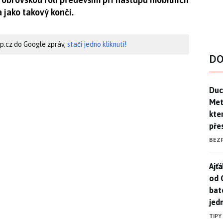
a jako takový končí.
hip.cz do Google zpráv,
stačí jedno kliknutí!
DO
Duck
Duc
Mety
kte
pře
BEZ
Ajť
Ajťá
od 
bat
jed
TIPY