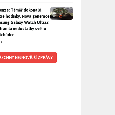
enze: Téměř dokonalé chytré hodinky. Nová generace Samsung
enze: Téměř dokonalé
tré hodinky. Nová generace
sung Galaxy Watch Ultra2
tranila nedostatky svého
dchůdce
TY
ŠECHNY NEJNOVĚJŠÍ ZPRÁVY