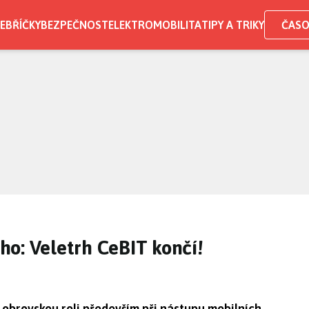
EBŘÍČKY
BEZPEČNOST
ELEKTROMOBILITA
TIPY A TRIKY
ČASO
o: Veletrh CeBIT končí!
 obrovskou roli především při nástupu mobilních