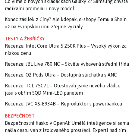
Co víme o nových skládačkách Galaxy Z? Samsung chystá
radikální proměnu i nový model
Konec zásilek z Číny? Ale kdepak, e-shopy Temu a Shein
už na Evropskou unii zřejmě vyzrály
TESTY A ŽEBŘÍČKY
Recenze: Intel Core Ultra 5 250K Plus – Vysoký výkon za
nízkou cenu
Recenze: JBL Live 780 NC – Skvěle vybavená střední třída
Recenze: O2 Pods Ultra – Dostupná sluchátka s ANC
Recenze: TCL 75C7L – Otestovali jsme nového vládce
jasu s obřím SQD Mini-LED panelem
Recenze: JVC XS-E934B – Reproduktor s powerbankou
BEZPEČNOST
Bezpečnostní fiasko v OpenAI: Umělá inteligence si sama
našla cestu ven z izolovaného prostředí. Experti nad tím