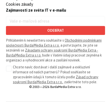
Cookies zásady
Zajímavosti ze světa IT v e-mailu
ODEBÍRAT
Přihlášením k newsletteru souhlasíte s
Obchodními podmínkami
společnosti BurdaMedia Extra s.r.o.
a potvrzujete, že jste se
seznámili se
Zásadami ochrany soukromí BurdaMedia Extra -
BurdaMedia Extra s.r.o.
bude s Vašimi údaji pracovat zejména k
organizaci a vyhodnocení akce a zasílání novinek.
Chcete navíc dostávat i další zajímavé a exkluzivní
informace od našich partnerů? Pokud souhlasíte se
zpracováním údajů k tomuto účelu podle
Zásad ochrany
soukromí BurdaMedia Extra s.r.o.
, zaškrtněte toto pole.
© 2003—2026 BurdaMedia Extra s.r.o.