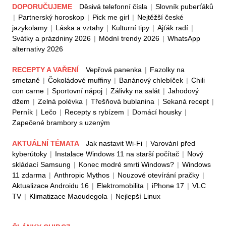
DOPORUČUJEME
Děsivá telefonní čísla
|
Slovník puberťáků
|
Partnerský horoskop
|
Pick me girl
|
Nejtěžší české
jazykolamy
|
Láska a vztahy
|
Kulturní tipy
|
Ajťák radí
|
Svátky a prázdniny 2026
|
Módní trendy 2026
|
WhatsApp
alternativy 2026
RECEPTY A VAŘENÍ
Vepřová panenka
|
Fazolky na
smetaně
|
Čokoládové muffiny
|
Banánový chlebíček
|
Chili
con carne
|
Sportovní nápoj
|
Zálivky na salát
|
Jahodový
džem
|
Zelná polévka
|
Třešňová bublanina
|
Sekaná recept
|
Perník
|
Lečo
|
Recepty s rybízem
|
Domácí housky
|
Zapečené brambory s uzeným
AKTUÁLNÍ TÉMATA
Jak nastavit Wi-Fi
|
Varování před
kyberútoky
|
Instalace Windows 11 na starší počítač
|
Nový
skládací Samsung
|
Konec modré smrti Windows?
|
Windows
11 zdarma
|
Anthropic Mythos
|
Nouzové otevírání pračky
|
Aktualizace Androidu 16
|
Elektromobilita
|
iPhone 17
|
VLC
TV
|
Klimatizace Maoudegola
|
Nejlepší Linux