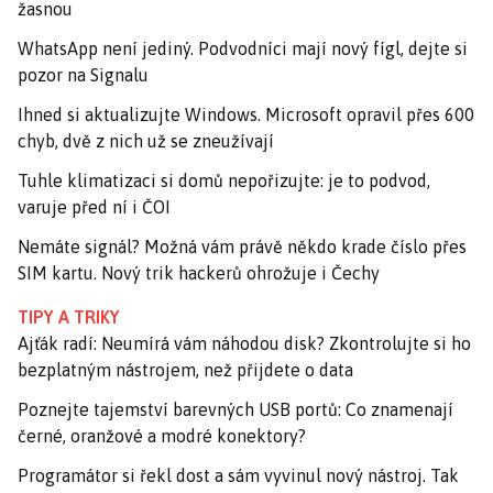
žasnou
WhatsApp není jediný. Podvodníci mají nový fígl, dejte si
pozor na Signalu
Ihned si aktualizujte Windows. Microsoft opravil přes 600
chyb, dvě z nich už se zneužívají
Tuhle klimatizaci si domů nepořizujte: je to podvod,
varuje před ní i ČOI
Nemáte signál? Možná vám právě někdo krade číslo přes
SIM kartu. Nový trik hackerů ohrožuje i Čechy
TIPY A TRIKY
Ajťák radí: Neumírá vám náhodou disk? Zkontrolujte si ho
bezplatným nástrojem, než přijdete o data
Poznejte tajemství barevných USB portů: Co znamenají
černé, oranžové a modré konektory?
Programátor si řekl dost a sám vyvinul nový nástroj. Tak