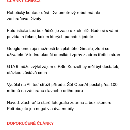
ČLÁNKY CHIP.CZ
Robotický kentaur děsí. Dvoumetrový robot má ale
zachraňovat životy
Futuristické taxi bez řidiče je zase o krok blíž. Bude si s vámi
povídat a řekne, kolem kterých památek jedete
Google omezuje možnosti bezplatného Gmailu, zlobí se
uživatelé. V lednu ukončí odesílání zpráv z adres třetích stran
GTA 6 může zvýšit zájem o PS5. Konzolí by měl být dostatek,
otázkou zůstává cena
Vydělal na AI, teď střeží přírodu. Šéf OpenAI poslal přes 100
milionů na záchranu slavného orlího páru
Návod: Zachraňte staré fotografie zdarma a bez skeneru.
Potřebujete jen negativ a dva mobily
DOPORUČENÉ ČLÁNKY