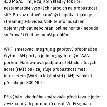
450 Mb/s. Tím je zajištěn hladký tok i při
nestandardně vysokých nárocích na propustnost
sítě. Provoz datově náročných aplikací, jako je
streaming HD videa, VoIP telefonie, sdílení
objemných dat nebo hraní online her, tak nebude
směrovači činit nejmenší problém.
Wi-Fi směrovač integruje gigabitový přepínač se
čtyřmi LAN porty a jedním gigabitovým WAN
portem. Hardwarová podpora překladu síťových
adres (NAT) pak zajišťuje propustnost mezi
internetem (WAN) a lokální sítí (LAN) rychlostí
přesahující 800 Mb/s.
Při výběru vhodného směrovače představuje jeden
z významných parametrů dosah Wi-Fi signálu.