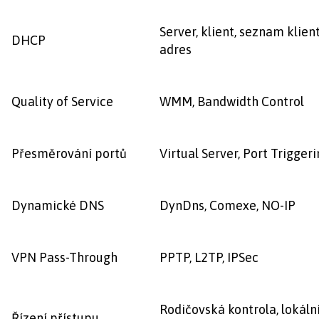
Server, klient, seznam klie
DHCP
adres
Quality of Service
WMM, Bandwidth Control
Přesměrování portů
Virtual Server, Port Trigger
Dynamické DNS
DynDns, Comexe, NO-IP
VPN Pass-Through
PPTP, L2TP, IPSec
Rodičovská kontrola, lokáln
Řízení přístupu