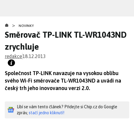
Přejít
k
hlavnímu
>
obsahu
NOVINKY
Směrovač TP-LINK TL-WR1043ND
zrychluje
redakce
18.12.2013
Společnost TP-LINK navazuje na vysokou oblibu
svého Wi-Fi směrovače TL-WR1043ND a uvádí na
český trh jeho inovovanou verzi 2.0.
Líbí se vám tento článek? Přidejte si Chip.cz do Google
zpráv,
stačí jedno kliknutí!