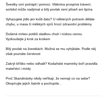
Švestky umí potrápit i pomoci. Vláknina prospívá trávení,
sorbitol může nadýmat a bílý povlak není plíseň ani špína
Vyhazujete jídlo jen kvůli datu? U některých potravin děláte
chybu, u masa či měkkých sýrů hrozí zdravotní problémy
Dušená mrkev potěší sladkou chutí i nízkou cenou.
Vyzkoušejte ji krok za krokem
Bílý povlak na švestkách: Možná se mu vyhýbáte. Podle něj
však poznáte čerstvost
Zakrýt bříško nebo odhalit? Kodaňské maminky boří pravidla
mateřství i módy
Proč Skandinávky nikdy neříkají, že nemají co na sebe?
Okopírujte jejich šatník a pochopíte...