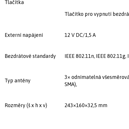
Tlačítka
Tlačítko pro vypnutí bezdr
Externí napájení
12 V DC/1,5 A
Bezdrátové standardy
IEEE 802.11n, IEEE 802.11g,
3× odnímatelná všesměrová
Typ antény
SMA),
Rozměry (š x h x v)
243×160×32,5 mm