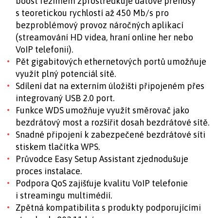
boost režimem zprostředkuje datové přenosy
s teoretickou rychlostí až 450 Mb/s pro
bezproblémový provoz náročných aplikací
(streamování HD videa, hraní online her nebo
VoIP telefonii).
Pět gigabitových ethernetových portů umožňuje
využít plný potenciál sítě.
Sdílení dat na externím úložišti připojeném přes
integrovaný USB 2.0 port.
Funkce WDS umožňuje využít směrovač jako
bezdrátový most a rozšířit dosah bezdrátové sítě.
Snadné připojení k zabezpečené bezdrátové síti
stiskem tlačítka WPS.
Průvodce Easy Setup Assistant zjednodušuje
proces instalace.
Podpora QoS zajišťuje kvalitu VoIP telefonie
i streamingu multimédií.
Zpětná kompatibilita s produkty podporujícími