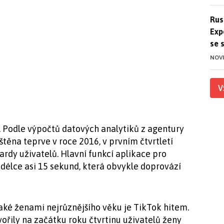
Ruso
Rus
Exp
se 
NOV
V
í. Podle výpočtů datových analytiků z agentury
štěna teprve v roce 2016, v prvním čtvrtletí
ardy uživatelů. Hlavní funkcí aplikace pro
 délce asi 15 sekund, která obvykle doprovází
aké ženami nejrůznějšího věku je TikTok hitem.
ořily na začátku roku čtvrtinu uživatelů ženy