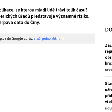
likace, se kterou mladí lidé tráví tolik času?
erických úřadů představuje významné riziko.
erpává data do Číny.
DO
hip.cz do Google zpráv,
stačí jedno kliknutí!
Zač
Zač
reg
obs
hro
BEZ
Stač
Sta
uži
při
vře
NOV