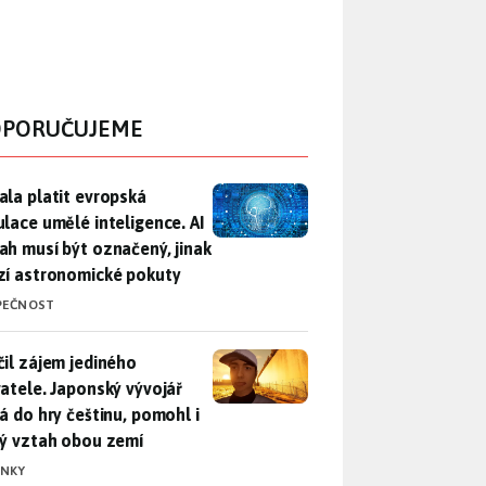
PORUČUJEME
ala platit evropská regulace umělé inteligence. AI obsah musí
ala platit evropská
ulace umělé inteligence. AI
ah musí být označený, jinak
zí astronomické pokuty
PEČNOST
il zájem jediného uživatele. Japonský vývojář přidá do hry češ
čil zájem jediného
vatele. Japonský vývojář
dá do hry češtinu, pomohl i
lý vztah obou zemí
INKY