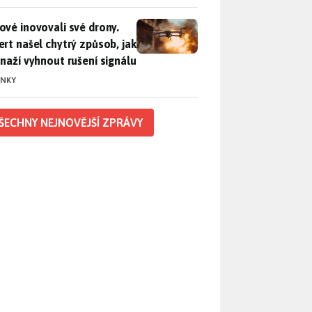
vé inovovali své drony. Expert našel chytrý způsob, jak se sna
ové inovovali své drony.
ert našel chytrý způsob, jak
snaží vyhnout rušení signálu
INKY
ŠECHNY NEJNOVĚJŠÍ ZPRÁVY