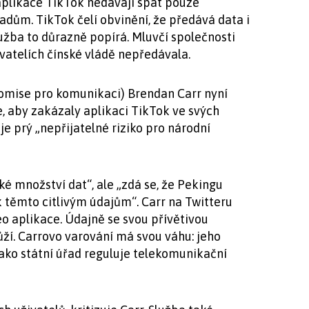
plikace TikTok nedávají spát pouze
dům. TikTok čelí obvinění, že předává data i
lužba to důrazně popírá. Mluvčí společnosti
ivatelích čínské vládě nepředávala.
omise pro komunikaci) Brendan Carr nyní
, aby zakázaly aplikaci TikTok ve svých
e prý „nepřijatelné riziko pro národní
é množství dat“, ale „zdá se, že Pekingu
 těmto citlivým údajům“. Carr na Twitteru
deo aplikace. Údajně se svou přívětivou
ůží. Carrovo varování má svou váhu: jeho
ako státní úřad reguluje telekomunikační