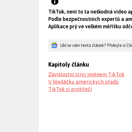
TikTok, není to ta neškodná video ap
Podle bezpečnostních expertů a am
Aplikace prý ve velkém měřítku odč
Líbí se vám tento článek? Přidejte si C
Kapitoly článku
Závislostní stroj jménem TikTok
V hledáčku amerických úřadů
TikTok si protiřečí