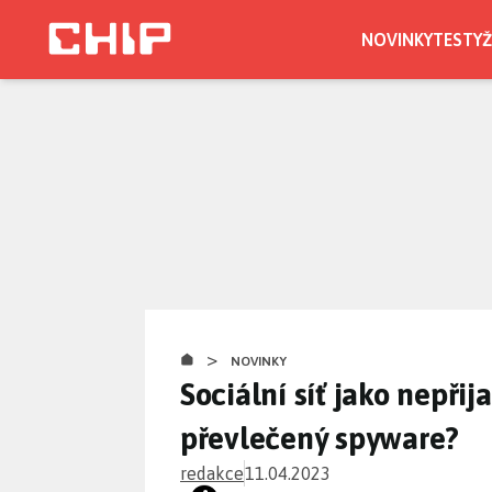
Přejít
k
NOVINKY
TESTY
Ž
hlavnímu
obsahu
>
NOVINKY
Sociální síť jako nepřij
převlečený spyware?
redakce
11.04.2023