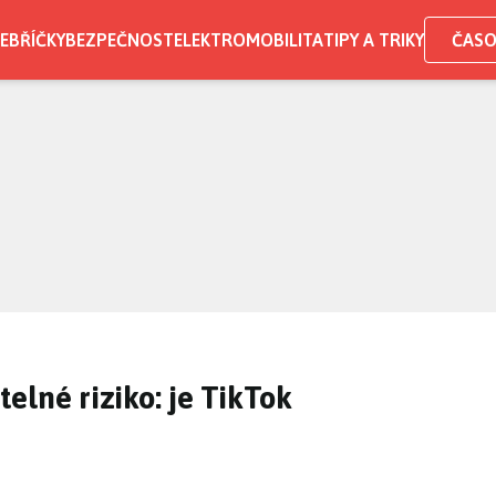
EBŘÍČKY
BEZPEČNOST
ELEKTROMOBILITA
TIPY A TRIKY
ČASO
atelné riziko: je TikTok