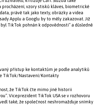
h uživatelů, kritizuje Carr. Služba také
 procházení, vzory stisků kláves, biometrické
data, právě tak jako texty, obrázky a videa
sady Applu a Googlu by to měly zakazovat. Již
y byl TikTok pohnán k odpovědnosti“ a důsledně
aný přístup ke kontaktům je podle analytiků
kace TikTok/Nastavení/Kontakty
st, že TikTok čte mimo jiné historii
vou“. Viceprezident TikTok USA se v rozhovoru
Uvedl také, že společnost neshromažďuje snímky