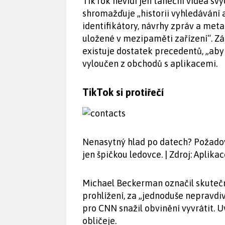
TikTok nevidí jen taneční videa svýc
shromažďuje „historii vyhledávání a
identifikátory, návrhy zpráv a meta
uložené v mezipaměti zařízení“. Zá
existuje dostatek precedentů, „ab
vyloučen z obchodů s aplikacemi.
TikTok si protiřečí
Nenasytný hlad po datech? Požadov
jen špičkou ledovce. | Zdroj: Apli
Michael Beckerman označil skutečno
prohlížení, za „jednoduše nepravdi
pro CNN snažil obvinění vyvrátit. 
obličeje.