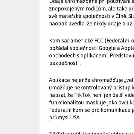
Údaje shromážděné při používání a
znepokojeným rodičům, ale také úřa
své mateřské společnosti v Číně. S
naopak uvedla, že nikdy údaje o už
Komisař americké FCC (Federální k
požádal společnosti Google a Apple
obchodech s aplikacemi. Představuj
bezpečnost“.
Aplikace nejenže shromažďuje „velk
umožňuje nekontrolovaný přístup k
napsal, že TikTok není jen další vi
funkcionalitou maskuje jako ovčí k
Federální komise pro komunikace j
průmysl USA.