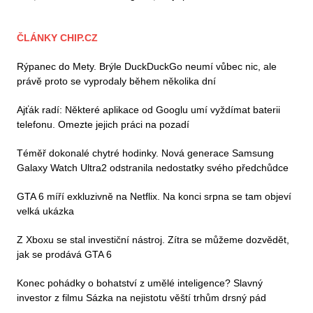
ČLÁNKY CHIP.CZ
Rýpanec do Mety. Brýle DuckDuckGo neumí vůbec nic, ale
právě proto se vyprodaly během několika dní
Ajťák radí: Některé aplikace od Googlu umí vyždímat baterii
telefonu. Omezte jejich práci na pozadí
Téměř dokonalé chytré hodinky. Nová generace Samsung
Galaxy Watch Ultra2 odstranila nedostatky svého předchůdce
GTA 6 míří exkluzivně na Netflix. Na konci srpna se tam objeví
velká ukázka
Z Xboxu se stal investiční nástroj. Zítra se můžeme dozvědět,
jak se prodává GTA 6
Konec pohádky o bohatství z umělé inteligence? Slavný
investor z filmu Sázka na nejistotu věští trhům drsný pád