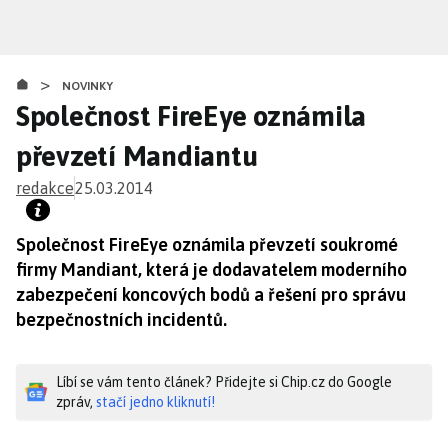
Přejít
k
hlavnímu
>
obsahu
NOVINKY
Společnost FireEye oznámila
převzetí Mandiantu
redakce
25.03.2014
Společnost FireEye oznámila převzetí soukromé
firmy Mandiant, která je dodavatelem moderního
zabezpečení koncových bodů a řešení pro správu
bezpečnostních incidentů.
Líbí se vám tento článek? Přidejte si Chip.cz do Google
zpráv,
stačí jedno kliknutí!