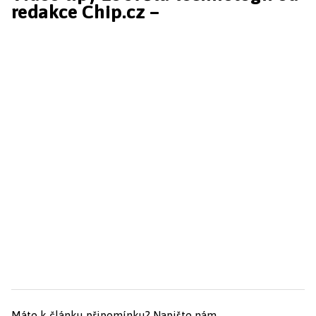
redakce Chip.cz –
Máte k článku připomínku?
Napište nám