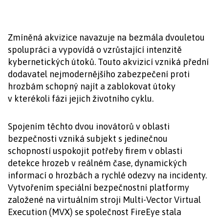
Zmíněná akvizice navazuje na bezmála dvouletou
spolupráci a vypovídá o vzrůstající intenzitě
kybernetických útoků. Touto akvizicí vzniká přední
dodavatel nejmodernějšího zabezpečení proti
hrozbám schopný najít a zablokovat útoky
v kterékoli fázi jejich životního cyklu.
Spojením těchto dvou inovátorů v oblasti
bezpečnosti vzniká subjekt s jedinečnou
schopností uspokojit potřeby firem v oblasti
detekce hrozeb v reálném čase, dynamických
informací o hrozbách a rychlé odezvy na incidenty.
Vytvořením speciální bezpečnostní platformy
založené na virtuálním stroji Multi-Vector Virtual
Execution (MVX) se společnost FireEye stala