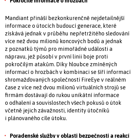
Pokročilé informace o hrozbách
Mandiant přináší bezkonkurenčně nejdetailnější
informace o útocích budoucí generace, které
získává jednak v průběhu nepřetržitého sledování
více než dvou milionů koncových bodů a jednak
z poznatků týmů pro mimořádné události a
nápravu, jež působí v první linii boje proti
pokročilým atakům. Díky hloubce zmíněných
informací o hrozbách v kombinaci se šíří informací
shromažďovaných společností FireEye v reálném
čase z více než dvou milionů virtuálních strojů se
firmám dostávají do rukou unikátní informace
o odhalení a souvislostech všech pokusů o útok
včetně jejich závažnosti, identity útočníků
i plánovaného cíle útoku.
Poradenské služby v oblasti bezpečnosti a reakcí