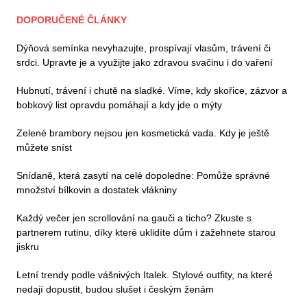
DOPORUČENÉ ČLÁNKY
Dýňová semínka nevyhazujte, prospívají vlasům, trávení či
srdci. Upravte je a využijte jako zdravou svačinu i do vaření
Hubnutí, trávení i chutě na sladké. Víme, kdy skořice, zázvor a
bobkový list opravdu pomáhají a kdy jde o mýty
Zelené brambory nejsou jen kosmetická vada. Kdy je ještě
můžete sníst
Snídaně, která zasytí na celé dopoledne: Pomůže správné
množství bílkovin a dostatek vlákniny
Každý večer jen scrollování na gauči a ticho? Zkuste s
partnerem rutinu, díky které uklidíte dům i zažehnete starou
jiskru
Letní trendy podle vášnivých Italek. Stylové outfity, na které
nedají dopustit, budou slušet i českým ženám