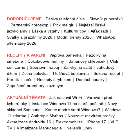
DOPORUČUJEME
Děsivá telefonní čísla
|
Slovník puberťáků
|
Partnerský horoskop
|
Pick me girl
|
Nejtěžší české
jazykolamy
|
Láska a vztahy
|
Kulturní tipy
|
Ajťák radí
|
Svátky a prázdniny 2026
|
Módní trendy 2026
|
WhatsApp
alternativy 2026
RECEPTY A VAŘENÍ
Vepřová panenka
|
Fazolky na
smetaně
|
Čokoládové muffiny
|
Banánový chlebíček
|
Chili
con carne
|
Sportovní nápoj
|
Zálivky na salát
|
Jahodový
džem
|
Zelná polévka
|
Třešňová bublanina
|
Sekaná recept
|
Perník
|
Lečo
|
Recepty s rybízem
|
Domácí housky
|
Zapečené brambory s uzeným
AKTUÁLNÍ TÉMATA
Jak nastavit Wi-Fi
|
Varování před
kyberútoky
|
Instalace Windows 11 na starší počítač
|
Nový
skládací Samsung
|
Konec modré smrti Windows?
|
Windows
11 zdarma
|
Anthropic Mythos
|
Nouzové otevírání pračky
|
Aktualizace Androidu 16
|
Elektromobilita
|
iPhone 17
|
VLC
TV
|
Klimatizace Maoudegola
|
Nejlepší Linux