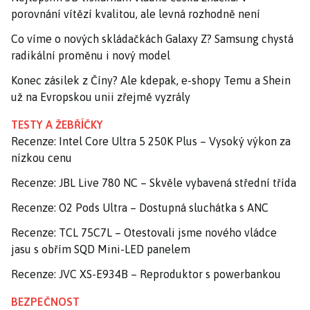
porovnání vítězí kvalitou, ale levná rozhodně není
Co víme o nových skládačkách Galaxy Z? Samsung chystá
radikální proměnu i nový model
Konec zásilek z Číny? Ale kdepak, e-shopy Temu a Shein
už na Evropskou unii zřejmě vyzrály
TESTY A ŽEBŘÍČKY
Recenze: Intel Core Ultra 5 250K Plus – Vysoký výkon za
nízkou cenu
Recenze: JBL Live 780 NC – Skvěle vybavená střední třída
Recenze: O2 Pods Ultra – Dostupná sluchátka s ANC
Recenze: TCL 75C7L – Otestovali jsme nového vládce
jasu s obřím SQD Mini-LED panelem
Recenze: JVC XS-E934B – Reproduktor s powerbankou
BEZPEČNOST