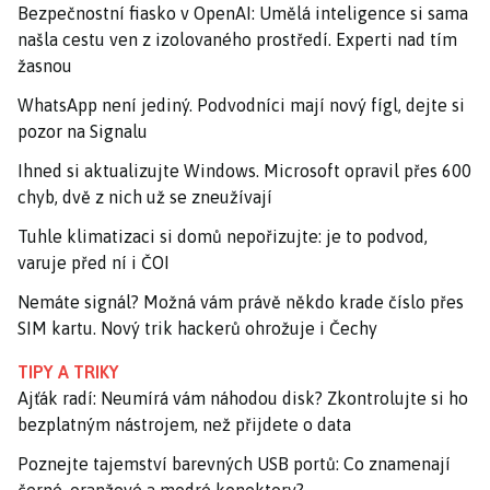
Bezpečnostní fiasko v OpenAI: Umělá inteligence si sama
našla cestu ven z izolovaného prostředí. Experti nad tím
žasnou
WhatsApp není jediný. Podvodníci mají nový fígl, dejte si
pozor na Signalu
Ihned si aktualizujte Windows. Microsoft opravil přes 600
chyb, dvě z nich už se zneužívají
Tuhle klimatizaci si domů nepořizujte: je to podvod,
varuje před ní i ČOI
Nemáte signál? Možná vám právě někdo krade číslo přes
SIM kartu. Nový trik hackerů ohrožuje i Čechy
TIPY A TRIKY
Ajťák radí: Neumírá vám náhodou disk? Zkontrolujte si ho
bezplatným nástrojem, než přijdete o data
Poznejte tajemství barevných USB portů: Co znamenají
černé, oranžové a modré konektory?