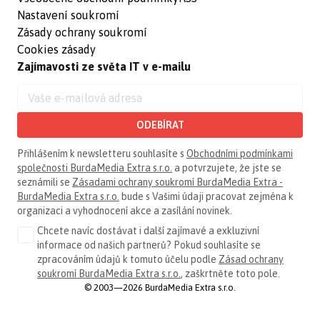
Nastavení soukromí
Zásady ochrany soukromí
Cookies zásady
Zajímavosti ze světa IT v e-mailu
ODEBÍRAT
Přihlášením k newsletteru souhlasíte s
Obchodními podmínkami
společnosti BurdaMedia Extra s.r.o.
a potvrzujete, že jste se
seznámili se
Zásadami ochrany soukromí BurdaMedia Extra -
BurdaMedia Extra s.r.o.
bude s Vašimi údaji pracovat zejména k
organizaci a vyhodnocení akce a zasílání novinek.
Chcete navíc dostávat i další zajímavé a exkluzivní
informace od našich partnerů? Pokud souhlasíte se
zpracováním údajů k tomuto účelu podle
Zásad ochrany
soukromí BurdaMedia Extra s.r.o.
, zaškrtněte toto pole.
© 2003—2026 BurdaMedia Extra s.r.o.