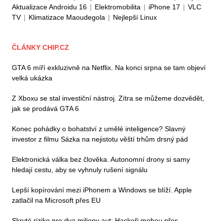
Aktualizace Androidu 16
|
Elektromobilita
|
iPhone 17
|
VLC
TV
|
Klimatizace Maoudegola
|
Nejlepší Linux
ČLÁNKY CHIP.CZ
GTA 6 míří exkluzivně na Netflix. Na konci srpna se tam objeví
velká ukázka
Z Xboxu se stal investiční nástroj. Zítra se můžeme dozvědět,
jak se prodává GTA 6
Konec pohádky o bohatství z umělé inteligence? Slavný
investor z filmu Sázka na nejistotu věští trhům drsný pád
Elektronická válka bez člověka. Autonomní drony si samy
hledají cestu, aby se vyhnuly rušení signálu
Lepší kopírování mezi iPhonem a Windows se blíží. Apple
zatlačil na Microsoft přes EU
Skryté riziko pro dva miliony aut: Hackeři mohou přes