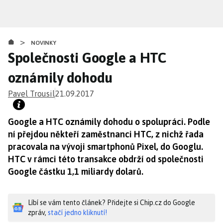
Přejít
k
hlavnímu
>
obsahu
NOVINKY
Společnosti Google a HTC
oznámily dohodu
Pavel Trousil
21.09.2017
Google a HTC oznámily dohodu o spolupráci. Podle
ní přejdou někteří zaměstnanci HTC, z nichž řada
pracovala na vývoji smartphonů Pixel, do Googlu.
HTC v rámci této transakce obdrží od společnosti
Google částku 1,1 miliardy dolarů.
Líbí se vám tento článek? Přidejte si Chip.cz do Google
zpráv,
stačí jedno kliknutí!