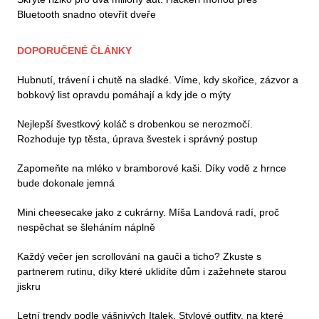
Bluetooth snadno otevřít dveře
DOPORUČENÉ ČLÁNKY
Hubnutí, trávení i chutě na sladké. Víme, kdy skořice, zázvor a
bobkový list opravdu pomáhají a kdy jde o mýty
Nejlepší švestkový koláč s drobenkou se nerozmočí.
Rozhoduje typ těsta, úprava švestek i správný postup
Zapomeňte na mléko v bramborové kaši. Díky vodě z hrnce
bude dokonale jemná
Mini cheesecake jako z cukrárny. Míša Landová radí, proč
nespěchat se šleháním náplně
Každý večer jen scrollování na gauči a ticho? Zkuste s
partnerem rutinu, díky které uklidíte dům i zažehnete starou
jiskru
Letní trendy podle vášnivých Italek. Stylové outfity, na které