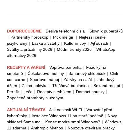
DOPORUČUJEME
Děsivá telefonní čísla
|
Slovník puberťáků
|
Partnerský horoskop
|
Pick me girl
|
Nejtěžší české
jazykolamy
|
Láska a vztahy
|
Kulturní tipy
|
Ajťák radí
|
Svátky a prázdniny 2026
|
Módní trendy 2026
|
WhatsApp
alternativy 2026
RECEPTY A VAŘENÍ
Vepřová panenka
|
Fazolky na
smetaně
|
Čokoládové muffiny
|
Banánový chlebíček
|
Chili
con carne
|
Sportovní nápoj
|
Zálivky na salát
|
Jahodový
džem
|
Zelná polévka
|
Třešňová bublanina
|
Sekaná recept
|
Perník
|
Lečo
|
Recepty s rybízem
|
Domácí housky
|
Zapečené brambory s uzeným
AKTUÁLNÍ TÉMATA
Jak nastavit Wi-Fi
|
Varování před
kyberútoky
|
Instalace Windows 11 na starší počítač
|
Nový
skládací Samsung
|
Konec modré smrti Windows?
|
Windows
11 zdarma
|
Anthropic Mythos
|
Nouzové otevírání pračky
|