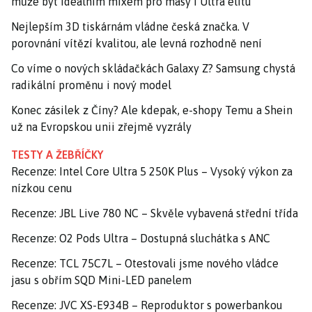
může být ideálním mixem pro masy i Ultra elitu
Nejlepším 3D tiskárnám vládne česká značka. V
porovnání vítězí kvalitou, ale levná rozhodně není
Co víme o nových skládačkách Galaxy Z? Samsung chystá
radikální proměnu i nový model
Konec zásilek z Číny? Ale kdepak, e-shopy Temu a Shein
už na Evropskou unii zřejmě vyzrály
TESTY A ŽEBŘÍČKY
Recenze: Intel Core Ultra 5 250K Plus – Vysoký výkon za
nízkou cenu
Recenze: JBL Live 780 NC – Skvěle vybavená střední třída
Recenze: O2 Pods Ultra – Dostupná sluchátka s ANC
Recenze: TCL 75C7L – Otestovali jsme nového vládce
jasu s obřím SQD Mini-LED panelem
Recenze: JVC XS-E934B – Reproduktor s powerbankou