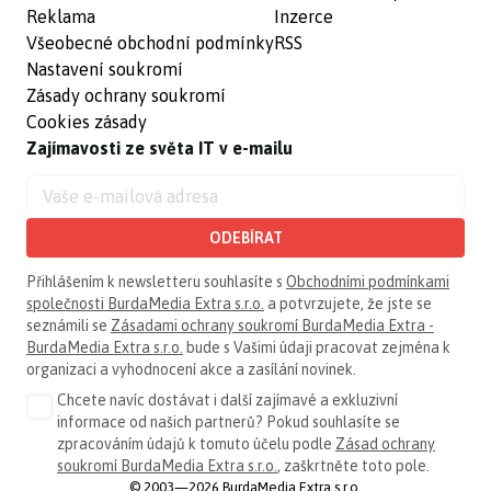
Reklama
Inzerce
Všeobecné obchodní podmínky
RSS
Nastavení soukromí
Zásady ochrany soukromí
Cookies zásady
Zajímavosti ze světa IT v e-mailu
ODEBÍRAT
Přihlášením k newsletteru souhlasíte s
Obchodními podmínkami
společnosti BurdaMedia Extra s.r.o.
a potvrzujete, že jste se
seznámili se
Zásadami ochrany soukromí BurdaMedia Extra -
BurdaMedia Extra s.r.o.
bude s Vašimi údaji pracovat zejména k
organizaci a vyhodnocení akce a zasílání novinek.
Chcete navíc dostávat i další zajímavé a exkluzivní
informace od našich partnerů? Pokud souhlasíte se
zpracováním údajů k tomuto účelu podle
Zásad ochrany
soukromí BurdaMedia Extra s.r.o.
, zaškrtněte toto pole.
© 2003—2026 BurdaMedia Extra s.r.o.