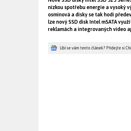
nízkou spotřebu energie a vysoký v
osminová a disky se tak hodí předev
lze nový SSD disk Intel mSATA využ
reklamách a integrovaných video a
Líbí se vám tento článek? Přidejte si C