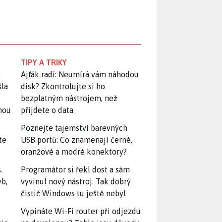
TIPY A TRIKY
:
Ajťák radí: Neumírá vám náhodou
šla
disk? Zkontrolujte si ho
bezplatným nástrojem, než
snou
přijdete o data
Poznejte tajemství barevných
te
USB portů: Co znamenají černé,
oranžové a modré konektory?
.
Programátor si řekl dost a sám
yb,
vyvinul nový nástroj. Tak dobrý
čistič Windows tu ještě nebyl
Vypínáte Wi-Fi router při odjezdu