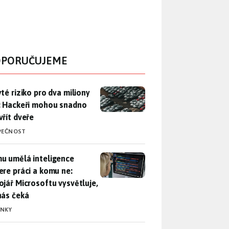
PORUČUJEME
yté riziko pro dva miliony aut: Hackeři mohou snadno otevřít d
yté riziko pro dva miliony
: Hackeři mohou snadno
vřít dveře
PEČNOST
u umělá inteligence sebere práci a komu ne: Vývojář Microsoft
u umělá inteligence
ere práci a komu ne:
ojář Microsoftu vysvětluje,
nás čeká
INKY