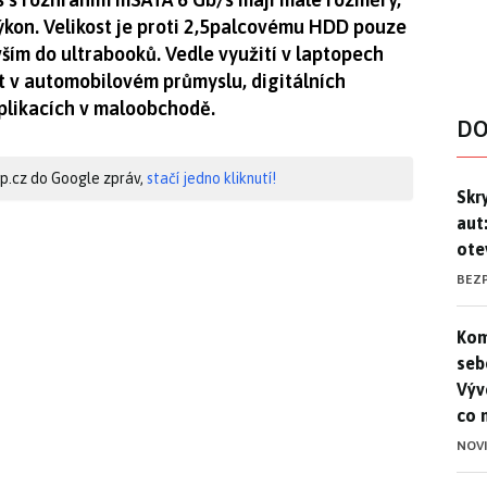
ýkon. Velikost je proti 2,5palcovému HDD pouze
ším do ultrabooků. Vedle využití v laptopech
ít v automobilovém průmyslu, digitálních
plikacích v maloobchodě.
DO
hip.cz do Google zpráv,
stačí jedno kliknutí!
Skr
Skr
aut
ote
BEZ
Kom
Kom
seb
Výv
co 
NOV