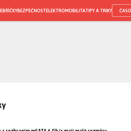
EBŘÍČKY
BEZPEČNOST
ELEKTROMOBILITA
TIPY A TRIKY
ČASO
ky
s s rozhraním mSATA 6 Gb/s mají malé rozměry,