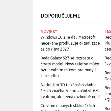
DOPORUČUJEME
NOVINKY
TES
Windows 10 žije dál: Microsoft
Rec
nečekaně prodlužuje aktualizace
Plu
až do října 2027
ce
Řada Galaxy S27 se rozroste o
Rec
čtvrtý model. Nový telefon může
Skv
být ideálním mixem pro masy i
Rec
Ultra elitu
Dos
Nejlepším 3D tiskárnám vládne
Rec
česká značka. V porovnání vítězí
jsm
kvalitou, ale levná rozhodně není
SQD
Co víme o nových skládačkách
Rec