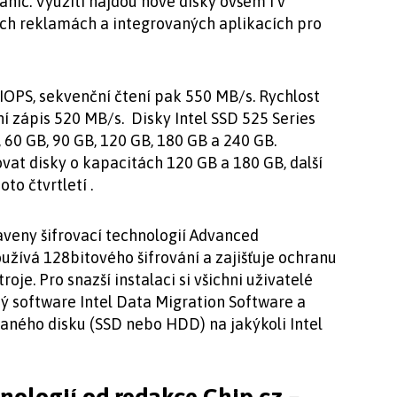
nic. Využití najdou nové disky ovšem i v
ch reklamách a integrovaných aplikacích pro
0 IOPS, sekvenční čtení pak 550 MB/s. Rychlost
í zápis 520 MB/s. Disky Intel SSD 525 Series
 60 GB, 90 GB, 120 GB, 180 GB a 240 GB.
ovat disky o kapacitách 120 GB a 180 GB, další
o čtvrtletí .
aveny šifrovací technologií Advanced
užívá 128bitového šifrování a zajišťuje ochranu
oje. Pro snazší instalaci si všichni uživatelé
ý software Intel Data Migration Software a
aného disku (SSD nebo HDD) na jakýkoli Intel
hnologií od redakce Chip.cz –