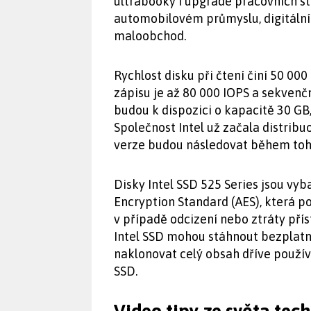
ultrabooky i upgrade pracovních sta
automobilovém průmyslu, digitální
maloobchod.
Rychlost disku při čtení činí 50 00
zápisu je až 80 000 IOPS a sekvenčn
budou k dispozici o kapacitě 30 GB,
Společnost Intel už začala distribu
verze budou následovat během tohot
Disky Intel SSD 525 Series jsou vyb
Encryption Standard (AES), která po
v případě odcizení nebo ztráty přístr
Intel SSD mohou stáhnout bezplatn
naklonovat celý obsah dříve použív
SSD.
Video tipy ze světa tec