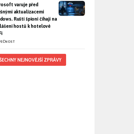
rosoft varuje před falešnými aktualizacemi Windows. Ruští špio
rosoft varuje před
ešnými aktualizacemi
dows. Ruští špioni číhají na
hlášení hostů k hotelové
Fi
PEČNOST
ŠECHNY NEJNOVĚJŠÍ ZPRÁVY