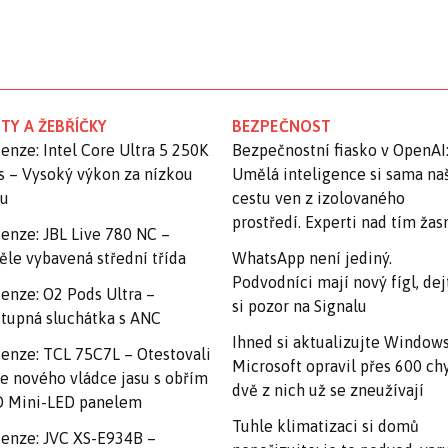
TY A ŽEBŘÍČKY
BEZPEČNOST
enze: Intel Core Ultra 5 250K
Bezpečnostní fiasko v OpenAI
s – Vysoký výkon za nízkou
Umělá inteligence si sama na
nu
cestu ven z izolovaného
prostředí. Experti nad tím ža
enze: JBL Live 780 NC –
ěle vybavená střední třída
WhatsApp není jediný.
Podvodníci mají nový fígl, dej
enze: O2 Pods Ultra –
si pozor na Signalu
tupná sluchátka s ANC
Ihned si aktualizujte Windows
enze: TCL 75C7L – Otestovali
Microsoft opravil přes 600 ch
e nového vládce jasu s obřím
dvě z nich už se zneužívají
 Mini-LED panelem
Tuhle klimatizaci si domů
enze: JVC XS-E934B –