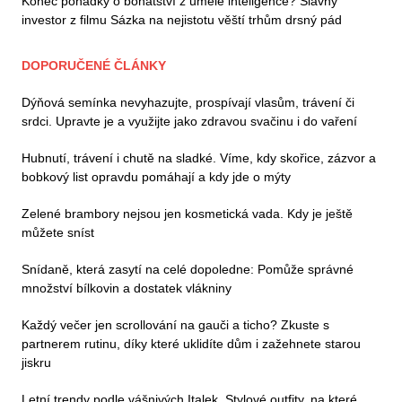
Konec pohádky o bohatství z umělé inteligence? Slavný
investor z filmu Sázka na nejistotu věští trhům drsný pád
DOPORUČENÉ ČLÁNKY
Dýňová semínka nevyhazujte, prospívají vlasům, trávení či
srdci. Upravte je a využijte jako zdravou svačinu i do vaření
Hubnutí, trávení i chutě na sladké. Víme, kdy skořice, zázvor a
bobkový list opravdu pomáhají a kdy jde o mýty
Zelené brambory nejsou jen kosmetická vada. Kdy je ještě
můžete sníst
Snídaně, která zasytí na celé dopoledne: Pomůže správné
množství bílkovin a dostatek vlákniny
Každý večer jen scrollování na gauči a ticho? Zkuste s
partnerem rutinu, díky které uklidíte dům i zažehnete starou
jiskru
Letní trendy podle vášnivých Italek. Stylové outfity, na které