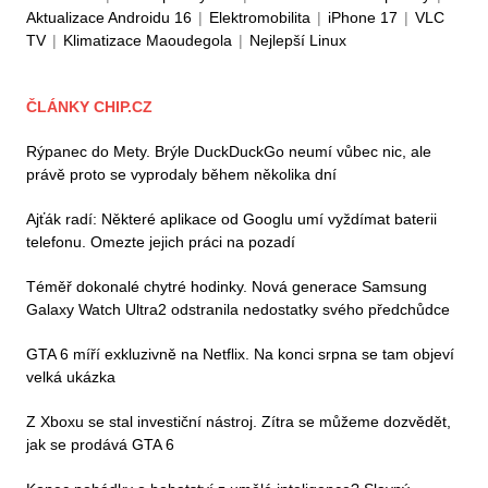
Aktualizace Androidu 16
|
Elektromobilita
|
iPhone 17
|
VLC
TV
|
Klimatizace Maoudegola
|
Nejlepší Linux
ČLÁNKY CHIP.CZ
Rýpanec do Mety. Brýle DuckDuckGo neumí vůbec nic, ale
právě proto se vyprodaly během několika dní
Ajťák radí: Některé aplikace od Googlu umí vyždímat baterii
telefonu. Omezte jejich práci na pozadí
Téměř dokonalé chytré hodinky. Nová generace Samsung
Galaxy Watch Ultra2 odstranila nedostatky svého předchůdce
GTA 6 míří exkluzivně na Netflix. Na konci srpna se tam objeví
velká ukázka
Z Xboxu se stal investiční nástroj. Zítra se můžeme dozvědět,
jak se prodává GTA 6