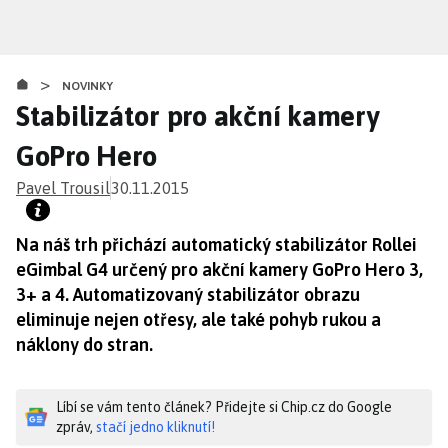
Přejít
k
hlavnímu
>
obsahu
NOVINKY
Stabilizátor pro akční kamery
GoPro Hero
Pavel Trousil
30.11.2015
Na náš trh přichází automatický stabilizátor Rollei
eGimbal G4 určený pro akční kamery GoPro Hero 3,
3+ a 4. Automatizovaný stabilizátor obrazu
eliminuje nejen otřesy, ale také pohyb rukou a
náklony do stran.
Líbí se vám tento článek? Přidejte si Chip.cz do Google
zpráv,
stačí jedno kliknutí!