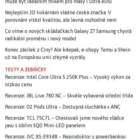
může být ideálním mixem pro masy i Ultra elitu
Nejlepším 3D tiskárnám vládne česká značka. V
porovnání vítězí kvalitou, ale levná rozhodně není
Co víme o nových skládačkách Galaxy Z? Samsung chystá
radikální proměnu i nový model
Konec zásilek z Číny? Ale kdepak, e-shopy Temu a Shein
už na Evropskou unii zřejmě vyzrály
TESTY A ŽEBŘÍČKY
Recenze: Intel Core Ultra 5 250K Plus – Vysoký výkon za
nízkou cenu
Recenze: JBL Live 780 NC – Skvěle vybavená střední třída
Recenze: O2 Pods Ultra – Dostupná sluchátka s ANC
Recenze: TCL 75C7L – Otestovali jsme nového vládce
jasu s obřím SQD Mini-LED panelem
Recenze: JVC XS-E934B – Reproduktor s powerbankou