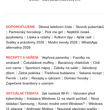
DOPORUČUJEME
Děsivá telefonní čísla
|
Slovník puberťáků
|
Partnerský horoskop
|
Pick me girl
|
Nejtěžší české
jazykolamy
|
Láska a vztahy
|
Kulturní tipy
|
Ajťák radí
|
Svátky a prázdniny 2026
|
Módní trendy 2026
|
WhatsApp
alternativy 2026
RECEPTY A VAŘENÍ
Vepřová panenka
|
Fazolky na
smetaně
|
Čokoládové muffiny
|
Banánový chlebíček
|
Chili
con carne
|
Sportovní nápoj
|
Zálivky na salát
|
Jahodový
džem
|
Zelná polévka
|
Třešňová bublanina
|
Sekaná recept
|
Perník
|
Lečo
|
Recepty s rybízem
|
Domácí housky
|
Zapečené brambory s uzeným
AKTUÁLNÍ TÉMATA
Jak nastavit Wi-Fi
|
Varování před
kyberútoky
|
Instalace Windows 11 na starší počítač
|
Nový
skládací Samsung
|
Konec modré smrti Windows?
|
Windows
11 zdarma
|
Anthropic Mythos
|
Nouzové otevírání pračky
|