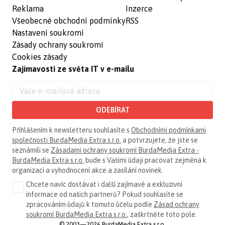
Reklama
Inzerce
Všeobecné obchodní podmínky
RSS
Nastavení soukromí
Zásady ochrany soukromí
Cookies zásady
Zajímavosti ze světa IT v e-mailu
ODEBÍRAT
Přihlášením k newsletteru souhlasíte s
Obchodními podmínkami
společnosti BurdaMedia Extra s.r.o.
a potvrzujete, že jste se
seznámili se
Zásadami ochrany soukromí BurdaMedia Extra -
BurdaMedia Extra s.r.o.
bude s Vašimi údaji pracovat zejména k
organizaci a vyhodnocení akce a zasílání novinek.
Chcete navíc dostávat i další zajímavé a exkluzivní
informace od našich partnerů? Pokud souhlasíte se
zpracováním údajů k tomuto účelu podle
Zásad ochrany
soukromí BurdaMedia Extra s.r.o.
, zaškrtněte toto pole.
© 2003—2026 BurdaMedia Extra s.r.o.