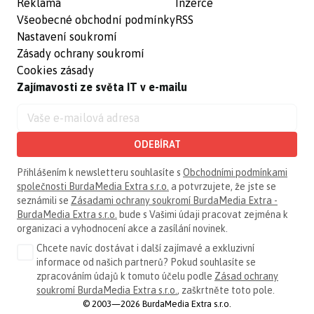
Reklama
Inzerce
Všeobecné obchodní podmínky
RSS
Nastavení soukromí
Zásady ochrany soukromí
Cookies zásady
Zajímavosti ze světa IT v e-mailu
ODEBÍRAT
Přihlášením k newsletteru souhlasíte s
Obchodními podmínkami
společnosti BurdaMedia Extra s.r.o.
a potvrzujete, že jste se
seznámili se
Zásadami ochrany soukromí BurdaMedia Extra -
BurdaMedia Extra s.r.o.
bude s Vašimi údaji pracovat zejména k
organizaci a vyhodnocení akce a zasílání novinek.
Chcete navíc dostávat i další zajímavé a exkluzivní
informace od našich partnerů? Pokud souhlasíte se
zpracováním údajů k tomuto účelu podle
Zásad ochrany
soukromí BurdaMedia Extra s.r.o.
, zaškrtněte toto pole.
© 2003—2026 BurdaMedia Extra s.r.o.