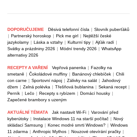
DOPORUČUJEME
Děsivá telefonní čísla
|
Slovník puberťáků
|
Partnerský horoskop
|
Pick me girl
|
Nejtěžší české
jazykolamy
|
Láska a vztahy
|
Kulturní tipy
|
Ajťák radí
|
Svátky a prázdniny 2026
|
Módní trendy 2026
|
WhatsApp
alternativy 2026
RECEPTY A VAŘENÍ
Vepřová panenka
|
Fazolky na
smetaně
|
Čokoládové muffiny
|
Banánový chlebíček
|
Chili
con carne
|
Sportovní nápoj
|
Zálivky na salát
|
Jahodový
džem
|
Zelná polévka
|
Třešňová bublanina
|
Sekaná recept
|
Perník
|
Lečo
|
Recepty s rybízem
|
Domácí housky
|
Zapečené brambory s uzeným
AKTUÁLNÍ TÉMATA
Jak nastavit Wi-Fi
|
Varování před
kyberútoky
|
Instalace Windows 11 na starší počítač
|
Nový
skládací Samsung
|
Konec modré smrti Windows?
|
Windows
11 zdarma
|
Anthropic Mythos
|
Nouzové otevírání pračky
|