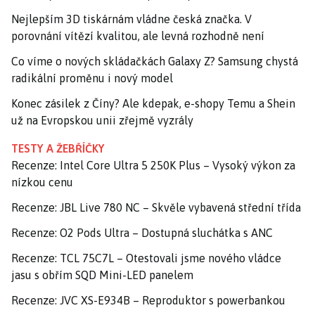
Nejlepším 3D tiskárnám vládne česká značka. V
porovnání vítězí kvalitou, ale levná rozhodně není
Co víme o nových skládačkách Galaxy Z? Samsung chystá
radikální proměnu i nový model
Konec zásilek z Číny? Ale kdepak, e-shopy Temu a Shein
už na Evropskou unii zřejmě vyzrály
TESTY A ŽEBŘÍČKY
Recenze: Intel Core Ultra 5 250K Plus – Vysoký výkon za
nízkou cenu
Recenze: JBL Live 780 NC – Skvěle vybavená střední třída
Recenze: O2 Pods Ultra – Dostupná sluchátka s ANC
Recenze: TCL 75C7L – Otestovali jsme nového vládce
jasu s obřím SQD Mini-LED panelem
Recenze: JVC XS-E934B – Reproduktor s powerbankou