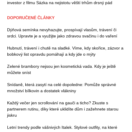
investor z filmu Sázka na nejistotu věští trhům drsný pád
DOPORUČENÉ ČLÁNKY
Dýňová semínka nevyhazujte, prospívají vlasům, trávení či
srdci. Upravte je a využijte jako zdravou svačinu i do vaření
Hubnutí, trávení i chutě na sladké. Víme, kdy skořice, zázvor a
bobkový list opravdu pomáhají a kdy jde o mýty
Zelené brambory nejsou jen kosmetická vada. Kdy je ještě
můžete sníst
Snídaně, která zasytí na celé dopoledne: Pomůže správné
množství bílkovin a dostatek vlákniny
Každý večer jen scrollování na gauči a ticho? Zkuste s
partnerem rutinu, díky které uklidíte dům i zažehnete starou
jiskru
Letní trendy podle vášnivých Italek. Stylové outfity, na které