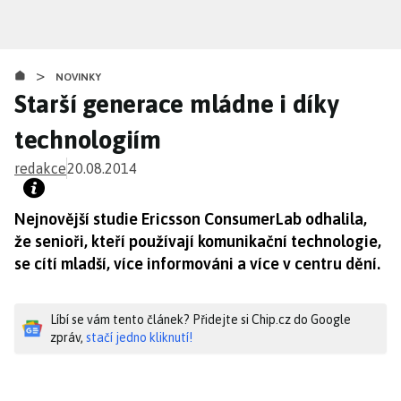
Přejít
k
hlavnímu
>
obsahu
NOVINKY
Starší generace mládne i díky
technologiím
redakce
20.08.2014
Nejnovější studie Ericsson ConsumerLab odhalila,
že senioři, kteří používají komunikační technologie,
se cítí mladší, více informováni a více v centru dění.
Líbí se vám tento článek? Přidejte si Chip.cz do Google
zpráv,
stačí jedno kliknutí!