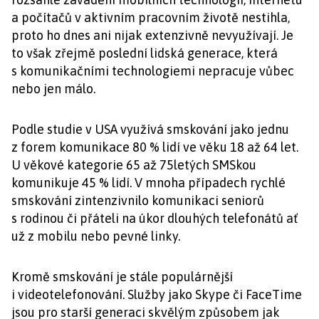
a počítačů v aktivním pracovním životě nestihla,
proto ho dnes ani nijak extenzivně nevyužívají. Je
to však zřejmě poslední lidská generace, která
s komunikačními technologiemi nepracuje vůbec
nebo jen málo.
Podle studie v USA využívá smskování jako jednu
z forem komunikace 80 % lidí ve věku 18 až 64 let.
U věkové kategorie 65 až 75letých SMSkou
komunikuje 45 % lidí. V mnoha případech rychlé
smskování zintenzivnilo komunikaci seniorů
s rodinou či přáteli na úkor dlouhých telefonátů ať
už z mobilu nebo pevné linky.
Kromě smskování je stále populárnější
i videotelefonování. Služby jako Skype či FaceTime
jsou pro starší generaci skvělým způsobem jak