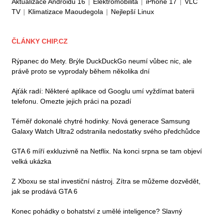
Aktualizace Androidu 16
|
Elektromobilita
|
iPhone 17
|
VLC
TV
|
Klimatizace Maoudegola
|
Nejlepší Linux
ČLÁNKY CHIP.CZ
Rýpanec do Mety. Brýle DuckDuckGo neumí vůbec nic, ale
právě proto se vyprodaly během několika dní
Ajťák radí: Některé aplikace od Googlu umí vyždímat baterii
telefonu. Omezte jejich práci na pozadí
Téměř dokonalé chytré hodinky. Nová generace Samsung
Galaxy Watch Ultra2 odstranila nedostatky svého předchůdce
GTA 6 míří exkluzivně na Netflix. Na konci srpna se tam objeví
velká ukázka
Z Xboxu se stal investiční nástroj. Zítra se můžeme dozvědět,
jak se prodává GTA 6
Konec pohádky o bohatství z umělé inteligence? Slavný